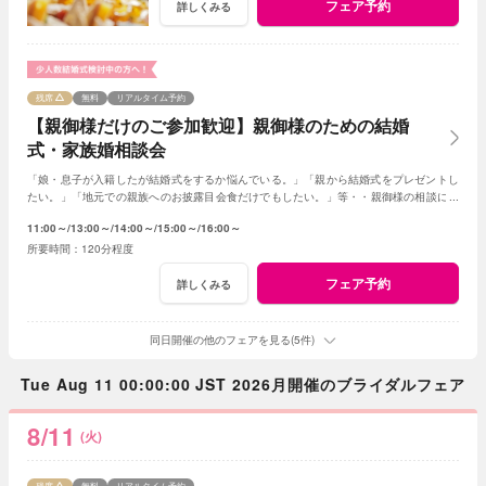
フェア予約
詳しくみる
残席
無料
リアルタイム予約
【親御様だけのご参加歓迎】親御様のための結婚
式・家族婚相談会
「娘・息子が入籍したが結婚式をするか悩んでいる。」「親から結婚式をプレゼントし
たい。」「地元での親族へのお披露目会食だけでもしたい。」等・・親御様の相談にベ
テランスタッフが丁寧にお応え致します
11:00～
13:00～
14:00～
15:00～
16:00～
120分程度
フェア予約
詳しくみる
同日開催の他のフェアを見る(5件)
Tue Aug 11 00:00:00 JST 2026月開催のブライダルフェア
8/11
(火)
残席
無料
リアルタイム予約