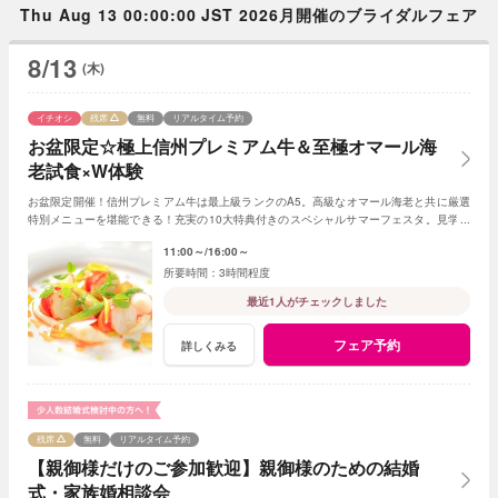
Thu Aug 13 00:00:00 JST 2026月開催のブライダルフェア
8/13
(木)
イチオシ
残席
無料
リアルタイム予約
お盆限定☆極上信州プレミアム牛＆至極オマール海
老試食×W体験
お盆限定開催！信州プレミアム牛は最上級ランクのA5。高級なオマール海老と共に厳選
特別メニューを堪能できる！充実の10大特典付きのスペシャルサマーフェスタ。見学＆
相談も兼ねて一日一組貸切Ｗの魅力を体感して
11:00～
16:00～
3時間程度
最近1人がチェックしました
フェア予約
詳しくみる
残席
無料
リアルタイム予約
【親御様だけのご参加歓迎】親御様のための結婚
式・家族婚相談会