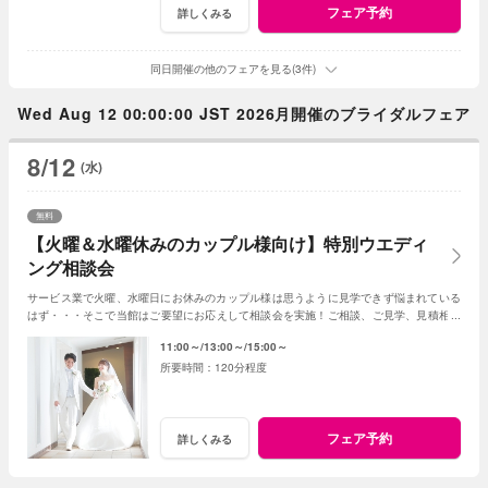
フェア予約
詳しくみる
同日開催の他のフェアを見る(3件)
Wed Aug 12 00:00:00 JST 2026月開催のブライダルフェア
8/12
(水)
無料
【火曜＆水曜休みのカップル様向け】特別ウエディ
ング相談会
サービス業で火曜、水曜日にお休みのカップル様は思うように見学できず悩まれている
はず・・・そこで当館はご要望にお応えして相談会を実施！ご相談、ご見学、見積相談
に全てお応え。次回ご利用可能なお食事券付☆
11:00～
13:00～
15:00～
120分程度
フェア予約
詳しくみる