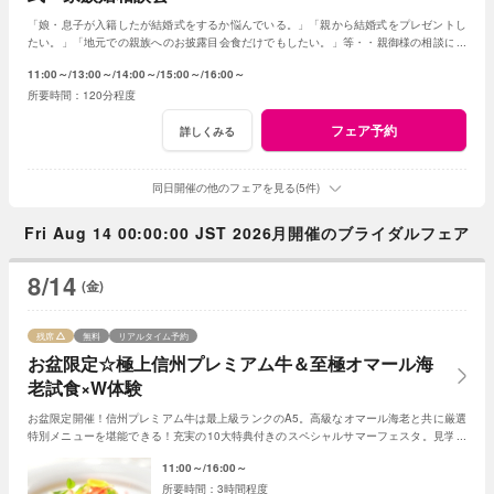
「娘・息子が入籍したが結婚式をするか悩んでいる。」「親から結婚式をプレゼントし
たい。」「地元での親族へのお披露目会食だけでもしたい。」等・・親御様の相談にベ
テランスタッフが丁寧にお応え致します
11:00～
13:00～
14:00～
15:00～
16:00～
120分程度
フェア予約
詳しくみる
同日開催の他のフェアを見る(5件)
Fri Aug 14 00:00:00 JST 2026月開催のブライダルフェア
8/14
(金)
残席
無料
リアルタイム予約
お盆限定☆極上信州プレミアム牛＆至極オマール海
老試食×W体験
お盆限定開催！信州プレミアム牛は最上級ランクのA5。高級なオマール海老と共に厳選
特別メニューを堪能できる！充実の10大特典付きのスペシャルサマーフェスタ。見学＆
相談も兼ねて一日一組貸切Ｗの魅力を体感して
11:00～
16:00～
3時間程度