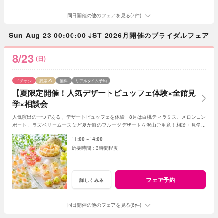
同日開催の他のフェアを見る(7件)
Sun Aug 23 00:00:00 JST 2026月開催のブライダルフェア
8/23
(日)
イチオシ
残席
無料
リアルタイム予約
【夏限定開催！人気デザートビュッフェ体験×全館見
学×相談会
人気演出の一つである、デザートビュッフェを体験！8月は白桃ティラミス、メロンコン
ポート、ラズベリームースなど夏が旬のフルーツデザートを沢山ご用意！相談・見学を
兼ねて楽しんで♪
11:00～14:00
3時間程度
フェア予約
詳しくみる
同日開催の他のフェアを見る(6件)