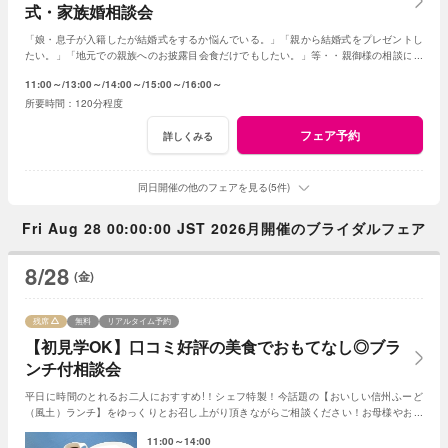
式・家族婚相談会
「娘・息子が入籍したが結婚式をするか悩んでいる。」「親から結婚式をプレゼントし
たい。」「地元での親族へのお披露目会食だけでもしたい。」等・・親御様の相談にベ
テランスタッフが丁寧にお応え致します
11:00～
13:00～
14:00～
15:00～
16:00～
120分程度
フェア予約
詳しくみる
同日開催の他のフェアを見る(5件)
Fri Aug 28 00:00:00 JST 2026月開催のブライダルフェア
8/28
(金)
残席
無料
リアルタイム予約
【初見学OK】口コミ好評の美食でおもてなし◎ブラ
ンチ付相談会
平日に時間のとれるお二人におすすめ!！シェフ特製！今話題の【おいしい信州ふーど
（風土）ランチ】をゆっくりとお召し上がり頂きながらご相談ください！お母様やお姉
さまとのご参加もＯＫ！
11:00～14:00