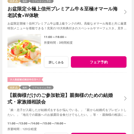
残席
無料
リアルタイム予約
お盆限定☆極上信州プレミアム牛＆至極オマール海
老試食×W体験
お盆限定開催！信州プレミアム牛は最上級ランクのA5。高級なオマール海老と共に厳選
特別メニューを堪能できる！充実の10大特典付きのスペシャルサマーフェスタ。見学＆
相談も兼ねて一日一組貸切Ｗの魅力を体感して
11:00～
16:00～
3時間程度
フェア予約
詳しくみる
残席
無料
リアルタイム予約
【親御様だけのご参加歓迎】親御様のための結婚
式・家族婚相談会
「娘・息子が入籍したが結婚式をするか悩んでいる。」「親から結婚式をプレゼントし
たい。」「地元での親族へのお披露目会食だけでもしたい。」等・・親御様の相談にベ
テランスタッフが丁寧にお応え致します
11:00～
13:00～
14:00～
15:00～
16:00～
120分程度