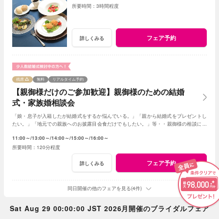
3時間程度
フェア予約
詳しくみる
残席
無料
リアルタイム予約
【親御様だけのご参加歓迎】親御様のための結婚
式・家族婚相談会
「娘・息子が入籍したが結婚式をするか悩んでいる。」「親から結婚式をプレゼントし
たい。」「地元での親族へのお披露目会食だけでもしたい。」等・・親御様の相談にベ
テランスタッフが丁寧にお応え致します
11:00～
13:00～
14:00～
15:00～
16:00～
120分程度
フェア予約
詳しくみる
同日開催の他のフェアを見る(4件)
Sat Aug 29 00:00:00 JST 2026月開催のブライダルフェア