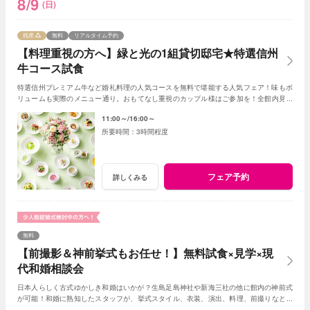
8/9
(日)
残席
無料
リアルタイム予約
【料理重視の方へ】緑と光の1組貸切邸宅★特選信州
牛コース試食
特選信州プレミアム牛など婚礼料理の人気コースを無料で堪能する人気フェア！味もボ
リュームも実際のメニュー通り。おもてなし重視のカップル様はご参加を！全館内見学
＆相談で一日一組貸切Wの魅力を体感できる！
11:00～
16:00～
3時間程度
フェア予約
詳しくみる
無料
【前撮影＆神前挙式もお任せ！】無料試食×見学×現
代和婚相談会
日本人らしく古式ゆかしき和婚はいかが？生島足島神社や新海三社の他に館内の神前式
が可能！和婚に熟知したスタッフが、挙式スタイル、衣装、演出、料理、前撮りなどト
ータルでアドバイス！創作フレンチも堪能して。