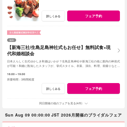
フェア予約
詳しくみる
無料
【新海三社/生島足島神社式もお任せ】無料試食×現
代和婚相談会
日本人らしく古式ゆかしき和婚はいかが？生島足島神社や新海三社の他に館内の神前式
が可能！和婚に熟知したスタッフが、挙式スタイル、衣装、演出、料理、前撮りなどト
ータルでアドバイス！創作フレンチも堪能して。
16:00～19:00
3時間程度
フェア予約
詳しくみる
同日開催の他のフェアを見る(4件)
Sun Aug 09 00:00:00 JST 2026月開催のブライダルフェア