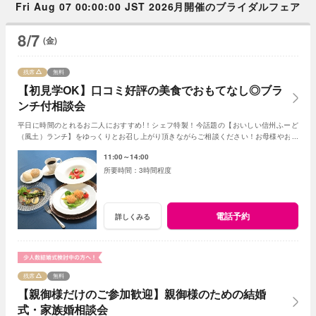
Fri Aug 07 00:00:00 JST 2026月開催のブライダルフェア
8/7
(金)
残席
無料
【初見学OK】口コミ好評の美食でおもてなし◎ブラ
ンチ付相談会
平日に時間のとれるお二人におすすめ!！シェフ特製！今話題の【おいしい信州ふーど
（風土）ランチ】をゆっくりとお召し上がり頂きながらご相談ください！お母様やお姉
さまとのご参加もＯＫ！
11:00～14:00
3時間程度
電話予約
詳しくみる
残席
無料
【親御様だけのご参加歓迎】親御様のための結婚
式・家族婚相談会