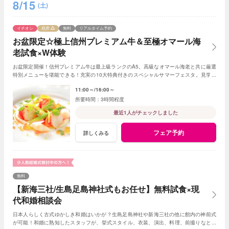
8/15
(土)
イチオシ
残席
無料
リアルタイム予約
お盆限定☆極上信州プレミアム牛＆至極オマール海
老試食×W体験
お盆限定開催！信州プレミアム牛は最上級ランクのA5。高級なオマール海老と共に厳選
特別メニューを堪能できる！充実の10大特典付きのスペシャルサマーフェスタ。見学＆
相談も兼ねて一日一組貸切Ｗの魅力を体感して
11:00～
16:00～
3時間程度
最近1人がチェックしました
フェア予約
詳しくみる
無料
【新海三社/生島足島神社式もお任せ】無料試食×現
代和婚相談会
日本人らしく古式ゆかしき和婚はいかが？生島足島神社や新海三社の他に館内の神前式
が可能！和婚に熟知したスタッフが、挙式スタイル、衣装、演出、料理、前撮りなどト