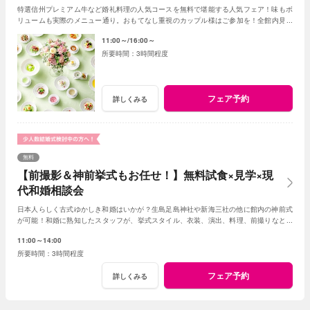
特選信州プレミアム牛など婚礼料理の人気コースを無料で堪能する人気フェア！味もボ
リュームも実際のメニュー通り。おもてなし重視のカップル様はご参加を！全館内見学
＆相談で一日一組貸切Wの魅力を体感できる！
11:00～
16:00～
3時間程度
フェア予約
詳しくみる
無料
【前撮影＆神前挙式もお任せ！】無料試食×見学×現
代和婚相談会
日本人らしく古式ゆかしき和婚はいかが？生島足島神社や新海三社の他に館内の神前式
が可能！和婚に熟知したスタッフが、挙式スタイル、衣装、演出、料理、前撮りなどト
ータルでアドバイス！創作フレンチも堪能して。
11:00～14:00
3時間程度
フェア予約
詳しくみる