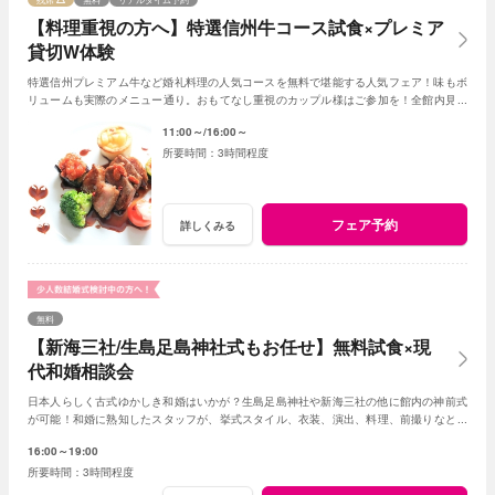
【料理重視の方へ】特選信州牛コース試食×プレミア
貸切W体験
特選信州プレミアム牛など婚礼料理の人気コースを無料で堪能する人気フェア！味もボ
リュームも実際のメニュー通り。おもてなし重視のカップル様はご参加を！全館内見学
＆相談で一日一組貸切Wの魅力を体感できる！
11:00～
16:00～
3時間程度
フェア予約
詳しくみる
無料
【新海三社/生島足島神社式もお任せ】無料試食×現
代和婚相談会
日本人らしく古式ゆかしき和婚はいかが？生島足島神社や新海三社の他に館内の神前式
が可能！和婚に熟知したスタッフが、挙式スタイル、衣装、演出、料理、前撮りなどト
ータルでアドバイス！創作フレンチも堪能して。
16:00～19:00
3時間程度