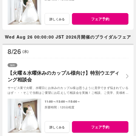
フェア予約
詳しくみる
Wed Aug 26 00:00:00 JST 2026月開催のブライダルフェア
8/26
(水)
無料
【火曜＆水曜休みのカップル様向け】特別ウエディ
ング相談会
サービス業で火曜、水曜日にお休みのカップル様は思うように見学できず悩まれている
はず・・・そこで当館はご要望にお応えして相談会を実施！ご相談、ご見学、見積相談
に全てお応え。次回ご利用可能なお食事券付☆
11:00～
13:00～
15:00～
120分程度
フェア予約
詳しくみる