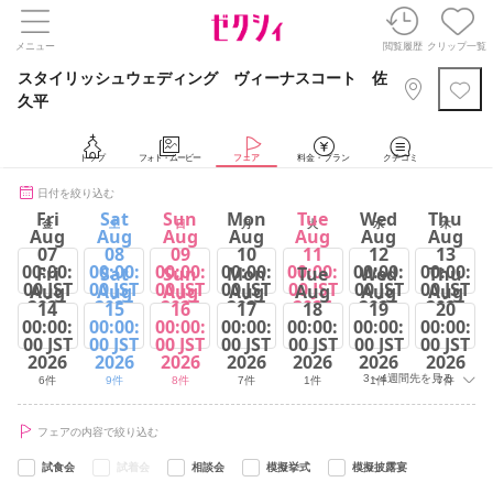
メニュー
閲覧履歴
クリップ一覧
スタイリッシュウェディング ヴィーナスコート 佐
久平
トップ
フォト・ムービー
フェア
料金・プラン
クチコミ
日付を絞り込む
Fri
Sat
Sun
Mon
Tue
Wed
Thu
金
土
日
月
火
水
木
Aug
Aug
Aug
Aug
Aug
Aug
Aug
07
08
09
10
11
12
13
00:00:
00:00:
00:00:
00:00:
00:00:
00:00:
00:00:
Fri
Sat
Sun
Mon
Tue
Wed
Thu
00 JST
00 JST
00 JST
00 JST
00 JST
00 JST
00 JST
Aug
Aug
Aug
Aug
Aug
Aug
Aug
2026
2026
2026
2026
2026
2026
2026
14
15
16
17
18
19
20
00:00:
00:00:
00:00:
00:00:
00:00:
00:00:
00:00:
6件
6件
9件
7件
5件
1件
7件
00 JST
00 JST
00 JST
00 JST
00 JST
00 JST
00 JST
2026
2026
2026
2026
2026
2026
2026
3～4週間先を見る
6件
9件
8件
7件
1件
1件
7件
フェアの内容で絞り込む
試食会
試着会
相談会
模擬挙式
模擬披露宴