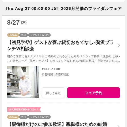
Thu Aug 27 00:00:00 JST 2026月開催のブライダルフェア
8/27
(木)
残席
無料
リアルタイム予約
【初見学◎】ゲストが喜ぶ貸切おもてなし×贅沢ブラ
ンチW相談会
初めて来館におススメ！平日に時間のとれるおふたり向け☆シェフ特製！話題の【おい
しい信州ふーど（風土）ランチ】をゆっくりと楽しめる♪気軽に相談・見学できるおスス
メフェア！お母様やお姉様とのご参加もＯＫ！
11:00～14:00
3時間程度
フェア予約
詳しくみる
残席
無料
リアルタイム予約
【親御様だけのご参加歓迎】親御様のための結婚