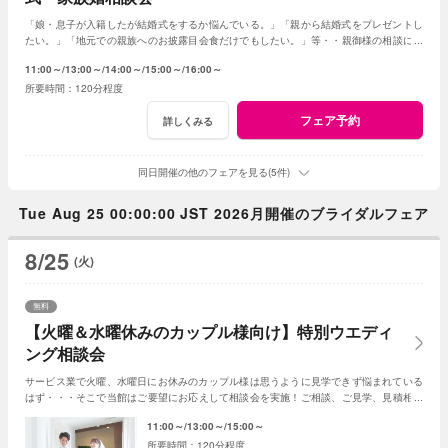
「娘・息子が入籍したが結婚式をするか悩んでいる。」「親から結婚式をプレゼントし
たい。」「地元での親族へのお披露目会食だけでもしたい。」等・・親御様の相談にベ
テランスタッフが丁寧にお応え致します
11:00～
13:00～
14:00～
15:00～
16:00～
120分程度
フェア予約
詳しくみる
同日開催の他のフェアを見る(5件)
Tue Aug 25 00:00:00 JST 2026月開催のブライダルフェア
8/25
(火)
無料
【火曜＆水曜休みのカップル様向け】特別ウエディ
ング相談会
サービス業で火曜、水曜日にお休みのカップル様は思うように見学できず悩まれている
はず・・・そこで当館はご要望にお応えして相談会を実施！ご相談、ご見学、見積相談
に全てお応え。次回ご利用可能なお食事券付☆
11:00～
13:00～
15:00～
120分程度