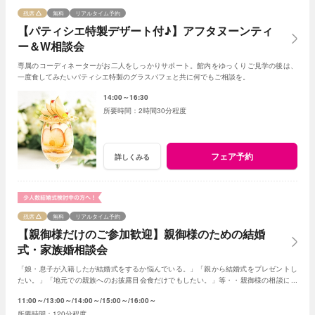
残席
無料
リアルタイム予約
【パティシエ特製デザート付♪】アフタヌーンティ
ー＆W相談会
専属のコーディネーターがお二人をしっかりサポート。館内をゆっくりご見学の後は、
一度食してみたいパティシエ特製のグラスパフェと共に何でもご相談を。
14:00～16:30
2時間30分程度
フェア予約
詳しくみる
残席
無料
リアルタイム予約
【親御様だけのご参加歓迎】親御様のための結婚
式・家族婚相談会
「娘・息子が入籍したが結婚式をするか悩んでいる。」「親から結婚式をプレゼントし
たい。」「地元での親族へのお披露目会食だけでもしたい。」等・・親御様の相談にベ
テランスタッフが丁寧にお応え致します
11:00～
13:00～
14:00～
15:00～
16:00～
120分程度