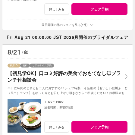
フェア予約
詳しくみる
同日開催の他のフェアを見る(5件)
Fri Aug 21 00:00:00 JST 2026月開催のブライダルフェア
8/21
(金)
残席
無料
リアルタイム予約
【初見学OK】口コミ好評の美食でおもてなし◎ブラ
ンチ付相談会
平日に時間のとれるお二人におすすめ!！シェフ特製！今話題の【おいしい信州ふーど
（風土）ランチ】をゆっくりとお召し上がり頂きながらご相談ください！お母様やお姉
さまとのご参加もＯＫ！
11:00～14:00
3時間程度
フェア予約
詳しくみる