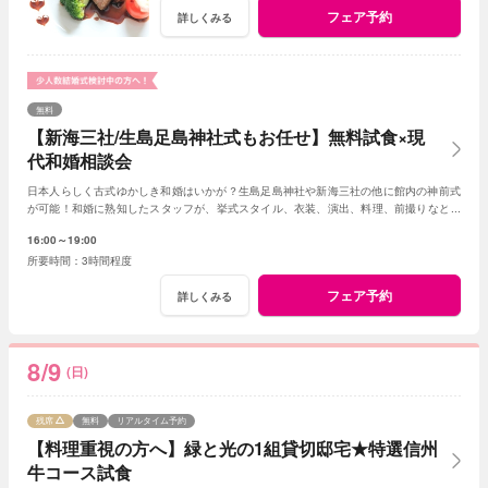
フェア予約
詳しくみる
無料
【新海三社/生島足島神社式もお任せ】無料試食×現
代和婚相談会
日本人らしく古式ゆかしき和婚はいかが？生島足島神社や新海三社の他に館内の神前式
が可能！和婚に熟知したスタッフが、挙式スタイル、衣装、演出、料理、前撮りなどト
ータルでアドバイス！創作フレンチも堪能して。
16:00～19:00
3時間程度
フェア予約
詳しくみる
8/9
(日)
残席
無料
リアルタイム予約
【料理重視の方へ】緑と光の1組貸切邸宅★特選信州
牛コース試食