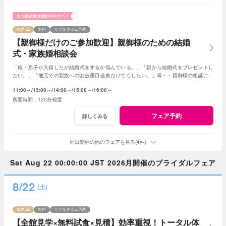
残席
無料
リアルタイム予約
【親御様だけのご参加歓迎】親御様のための結婚
式・家族婚相談会
「娘・息子が入籍したが結婚式をするか悩んでいる。」「親から結婚式をプレゼントし
たい。」「地元での親族へのお披露目会食だけでもしたい。」等・・親御様の相談にベ
テランスタッフが丁寧にお応え致します
11:00～
13:00～
14:00～
15:00～
16:00～
120分程度
フェア予約
詳しくみる
同日開催の他のフェアを見る(4件)
Sat Aug 22 00:00:00 JST 2026月開催のブライダルフェア
8/22
(土)
残席
無料
リアルタイム予約
【全館見学×無料試食×見積】効率重視！トータル体