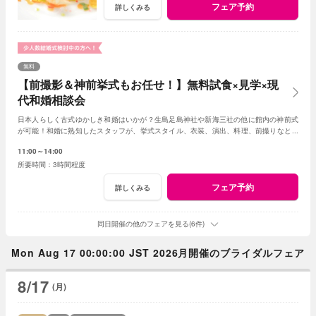
フェア予約
詳しくみる
無料
【前撮影＆神前挙式もお任せ！】無料試食×見学×現
代和婚相談会
日本人らしく古式ゆかしき和婚はいかが？生島足島神社や新海三社の他に館内の神前式
が可能！和婚に熟知したスタッフが、挙式スタイル、衣装、演出、料理、前撮りなどト
ータルでアドバイス！創作フレンチも堪能して。
11:00～14:00
3時間程度
フェア予約
詳しくみる
同日開催の他のフェアを見る(6件)
Mon Aug 17 00:00:00 JST 2026月開催のブライダルフェア
8/17
(月)