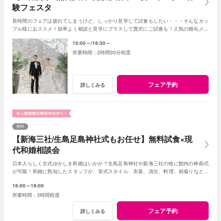
験フェスタ
長時間のフェアは疲れてしまうけど、しっかり見学して試食もしたい・・・そんなカッ
プル様におススメ！効率よく相談と見学にプラスして贅沢にご試食も！人気の婚礼メニ
ューがワンプレートで楽しめる新フェア誕生！！
10:00～
16:30～
2時間30分程度
フェア予約
詳しくみる
無料
【新海三社/生島足島神社式もお任せ】無料試食×現
代和婚相談会
日本人らしく古式ゆかしき和婚はいかが？生島足島神社や新海三社の他に館内の神前式
が可能！和婚に熟知したスタッフが、挙式スタイル、衣装、演出、料理、前撮りなどト
ータルでアドバイス！創作フレンチも堪能して。
16:00～19:00
3時間程度
フェア予約
詳しくみる