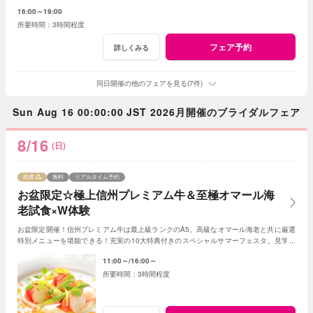
ータルでアドバイス！創作フレンチも堪能して。
16:00～19:00
3時間程度
フェア予約
詳しくみる
同日開催の他のフェアを見る(7件)
Sun Aug 16 00:00:00 JST 2026月開催のブライダルフェア
8/16
(日)
残席
無料
リアルタイム予約
お盆限定☆極上信州プレミアム牛＆至極オマール海
老試食×W体験
お盆限定開催！信州プレミアム牛は最上級ランクのA5。高級なオマール海老と共に厳選
特別メニューを堪能できる！充実の10大特典付きのスペシャルサマーフェスタ。見学＆
相談も兼ねて一日一組貸切Ｗの魅力を体感して
11:00～
16:00～
3時間程度