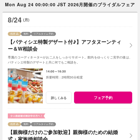
Mon Aug 24 00:00:00 JST 2026月開催のブライダルフェア
8/24
(月)
残席
無料
リアルタイム予約
【パティシエ特製デザート付♪】アフタヌーンティ
ー＆W相談会
専属のコーディネーターがお二人をしっかりサポート。館内をゆっくりご見学の後は、
パティシエ特製のデザートと共に何でもご相談を。
14:00～16:30
2時間30分程度
フェア予約
詳しくみる
残席
無料
リアルタイム予約
【親御様だけのご参加歓迎】親御様のための結婚
式・家族婚相談会