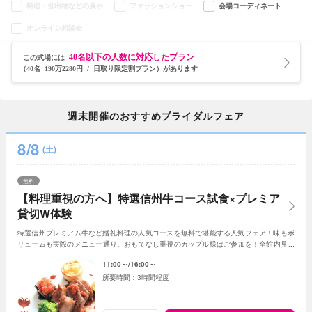
料理・引出物などの展示
ファッションショー
会場コーディネート
オンライン相談会
40名以下の人数に対応したプラン
この式場には
（40名 190万2280円 / 日取り限定割プラン）があります
週末開催のおすすめブライダルフェア
8/8
(土)
無料
【料理重視の方へ】特選信州牛コース試食×プレミア
貸切W体験
特選信州プレミアム牛など婚礼料理の人気コースを無料で堪能する人気フェア！味もボ
リュームも実際のメニュー通り。おもてなし重視のカップル様はご参加を！全館内見学
＆相談で一日一組貸切Wの魅力を体感できる！
11:00～
16:00～
3時間程度