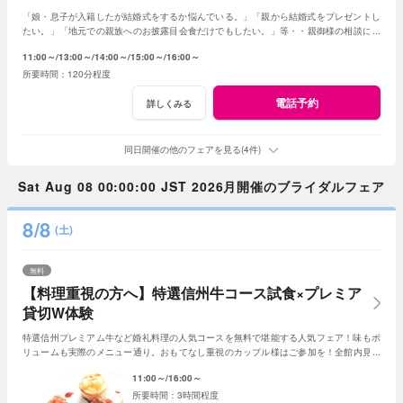
「娘・息子が入籍したが結婚式をするか悩んでいる。」「親から結婚式をプレゼントし
たい。」「地元での親族へのお披露目会食だけでもしたい。」等・・親御様の相談にベ
テランスタッフが丁寧にお応え致します
11:00～
13:00～
14:00～
15:00～
16:00～
120分程度
電話予約
詳しくみる
同日開催の他のフェアを見る(4件)
Sat Aug 08 00:00:00 JST 2026月開催のブライダルフェア
8/8
(土)
無料
【料理重視の方へ】特選信州牛コース試食×プレミア
貸切W体験
特選信州プレミアム牛など婚礼料理の人気コースを無料で堪能する人気フェア！味もボ
リュームも実際のメニュー通り。おもてなし重視のカップル様はご参加を！全館内見学
＆相談で一日一組貸切Wの魅力を体感できる！
11:00～
16:00～
3時間程度