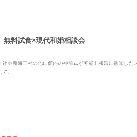
】無料試食×現代和婚相談会
神社や新海三社の他に館内の神前式が可能！和婚に熟知した
して。