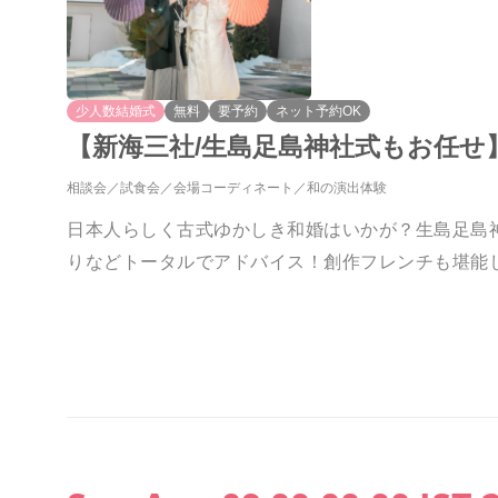
少人数結婚式
無料
要予約
ネット予約OK
【新海三社/生島足島神社式もお任せ
相談会
試食会
会場コーディネート
和の演出体験
日本人らしく古式ゆかしき和婚はいかが？生島足島
りなどトータルでアドバイス！創作フレンチも堪能