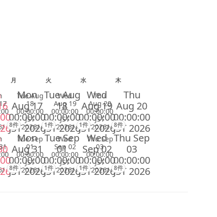
月
火
水
木
n
Mon
Tue Aug
Wed
Thu
n
Tue Aug
Wed
Thu
17
18
Aug 19
Aug 20
16
Aug 17
18
Aug 19
Aug 20
:00
00:00:00
00:00:00
00:00:00
:00
00:00:00
00:00:00
00:00:00
00:00:00
JST
JST
JST
8件
1件
1件
8件
026
JST 2026
JST 2026
JST 2026
JST 2026
6/
2026/
2026/
2026/
n
Mon
Tue Sep
Wed
Thu Sep
n
Tue Sep
Wed
Thu Sep
31
01
Sep 02
03
30
Aug 31
01
Sep 02
03
:00
00:00:00
00:00:00
00:00:00
:00
00:00:00
00:00:00
00:00:00
00:00:00
JST
JST
JST
8件
1件
1件
8件
026
JST 2026
JST 2026
JST 2026
JST 2026
6/
2026/
2026/
2026/