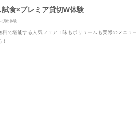
ス試食×プレミア貸切W体験
ン演出体験
無料で堪能する人気フェア！味もボリュームも実際のメニュ
る！