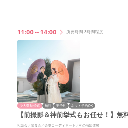
11:00～14:00
所要時間 3時間程度
少人数結婚式
無料
要予約
ネット予約OK
【前撮影＆神前挙式もお任せ！】無料
相談会
試食会
会場コーディネート
和の演出体験