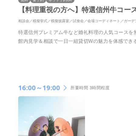
無料
要予約
ネット予約OK
【料理重視の方へ】特選信州牛コー
相談会
模擬挙式
模擬披露宴
試食会
会場コーディネート
ガーデ
特選信州プレミアム牛など婚礼料理の人気コースを
館内見学＆相談で一日一組貸切Wの魅力を体感でき
16:00～19:00
所要時間 3時間程度