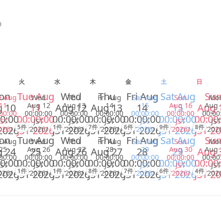
の
火
水
木
金
土
日
on
Tue Aug
Wed
Thu
Fri Aug
Sat Aug
Su
e Aug
Wed
Thu
Fri Aug
Sat Aug
Sun
Mo
11
Aug 12
Aug 13
14
15
Aug 16
Aug 
 10
11
Aug 12
Aug 13
14
15
Aug 
00:00
00:00:00
00:00:00
00:00:00
00:00:00
00:00:00
00:00
0:00
00:00:00
00:00:00
00:00:00
00:00:00
00:00:00
00:00
JST
JST
JST
JST
JST
JST
JST
5件
1件
7件
6件
9件
8件
2026
JST 2026
JST 2026
JST 2026
JST 2026
JST 2026
JST 2
026/
2026/
2026/
2026/
2026/
2026/
202
on
Tue Aug
Wed
Thu
Fri Aug
Sat Aug
Su
e Aug
Wed
Thu
Fri Aug
Sat Aug
Sun
Mo
25
Aug 26
Aug 27
28
29
Aug 30
Aug 
 24
25
Aug 26
Aug 27
28
29
Aug 
00:00
00:00:00
00:00:00
00:00:00
00:00:00
00:00:00
00:00
0:00
00:00:00
00:00:00
00:00:00
00:00:00
00:00:00
00:00
JST
JST
JST
JST
JST
JST
JST
1件
1件
8件
7件
6件
4件
2026
JST 2026
JST 2026
JST 2026
JST 2026
JST 2026
JST 2
026/
2026/
2026/
2026/
2026/
2026/
202