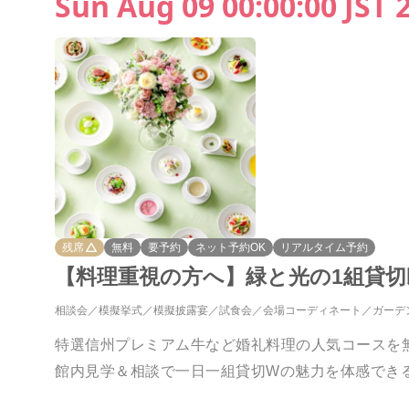
Sun Aug 09 00:00:00 JST 
残席
無料
要予約
ネット予約OK
リアルタイム予約
【料理重視の方へ】緑と光の1組貸
相談会
模擬挙式
模擬披露宴
試食会
会場コーディネート
ガーデ
特選信州プレミアム牛など婚礼料理の人気コースを
館内見学＆相談で一日一組貸切Wの魅力を体感でき