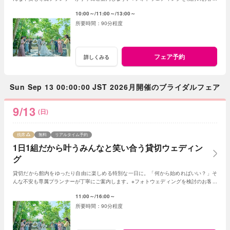
は《フォトウェディング相談会》へ
10:00～
11:00～
13:00～
90分程度
フェア予約
詳しくみる
Sun Sep 13 00:00:00 JST 2026月開催のブライダルフェア
9/13
(日)
残席
無料
リアルタイム予約
1日1組だから叶うみんなと笑い合う貸切ウェディン
グ
貸切だから館内をゆったり自由に楽しめる特別な一日に。「何から始めればいい？」そ
んな不安も専属プランナーが丁寧にご案内します。※フォトウェディングを検討のお客様
は《フォトウェディング相談会》へ
11:00～
16:00～
90分程度