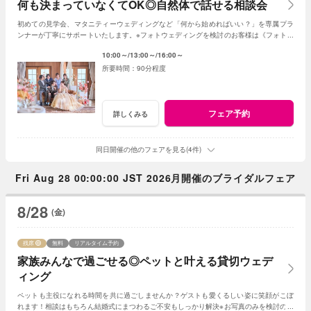
何も決まっていなくてOK◎自然体で話せる相談会
初めての見学会、マタニティーウェディングなど「何から始めればいい？」を専属プラ
ンナーが丁寧にサポートいたします。※フォトウェディングを検討のお客様は《フォトウ
ェディング相談会》よりご予約ください
10:00～
13:00～
16:00～
90分程度
フェア予約
詳しくみる
同日開催の他のフェアを見る(4件)
Fri Aug 28 00:00:00 JST 2026月開催のブライダルフェア
8/28
(金)
残席
無料
リアルタイム予約
家族みんなで過ごせる◎ペットと叶える貸切ウェデ
ィング
ペットも主役になれる時間を共に過ごしませんか？ゲストも愛くるしい姿に笑顔がこぼ
れます！相談はもちろん結婚式にまつわるご不安もしっかり解決※お写真のみを検討の方