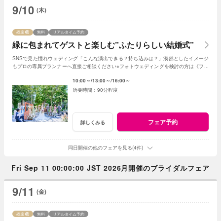
9/10
(木)
残席
無料
リアルタイム予約
緑に包まれてゲストと楽しむ”ふたりらしい結婚式”
SNSで見た憧れウェディング「こんな演出できる？持ち込みは？」漠然としたイメージ
もプロの専属プランナーへ直接ご相談ください※フォトウェディングを検討の方は《フォ
トウェディング相談会》へ
10:00～
13:00～
16:00～
90分程度
フェア予約
詳しくみる
同日開催の他のフェアを見る(4件)
Fri Sep 11 00:00:00 JST 2026月開催のブライダルフェア
9/11
(金)
残席
無料
リアルタイム予約