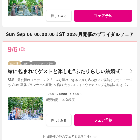
フェア予約
詳しくみる
Sun Sep 06 00:00:00 JST 2026月開催のブライダルフェア
9/6
(日)
残席
無料
リアルタイム予約
緑に包まれてゲストと楽しむ”ふたりらしい結婚式”
SNSで見た憧れウェディング「こんな演出できる？持ち込みは？」漠然としたイメージ
もプロの専属プランナーへ直接ご相談ください※フォトウェディングを検討の方は《フォ
トウェディング相談会》へ
10:00～
13:00～
16:00～
90分程度
フェア予約
詳しくみる
同日開催の他のフェアを見る(4件)