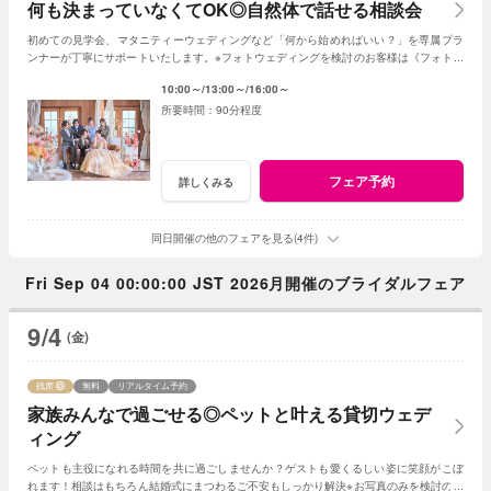
何も決まっていなくてOK◎自然体で話せる相談会
初めての見学会、マタニティーウェディングなど「何から始めればいい？」を専属プラ
ンナーが丁寧にサポートいたします。※フォトウェディングを検討のお客様は《フォトウ
ェディング相談会》よりご予約ください
10:00～
13:00～
16:00～
90分程度
フェア予約
詳しくみる
同日開催の他のフェアを見る(4件)
Fri Sep 04 00:00:00 JST 2026月開催のブライダルフェア
9/4
(金)
残席
無料
リアルタイム予約
家族みんなで過ごせる◎ペットと叶える貸切ウェデ
ィング
ペットも主役になれる時間を共に過ごしませんか？ゲストも愛くるしい姿に笑顔がこぼ
れます！相談はもちろん結婚式にまつわるご不安もしっかり解決※お写真のみを検討の方