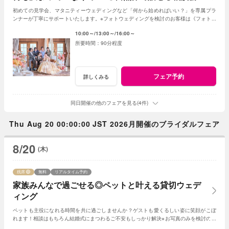
初めての見学会、マタニティーウェディングなど「何から始めればいい？」を専属プラ
ンナーが丁寧にサポートいたします。※フォトウェディングを検討のお客様は《フォトウ
ェディング相談会》よりご予約ください
10:00～
13:00～
16:00～
90分程度
フェア予約
詳しくみる
同日開催の他のフェアを見る(4件)
Thu Aug 20 00:00:00 JST 2026月開催のブライダルフェア
8/20
(木)
残席
無料
リアルタイム予約
家族みんなで過ごせる◎ペットと叶える貸切ウェデ
ィング
ペットも主役になれる時間を共に過ごしませんか？ゲストも愛くるしい姿に笑顔がこぼ
れます！相談はもちろん結婚式にまつわるご不安もしっかり解決※お写真のみを検討の方
は《フォトウェディング相談会》フェアへ