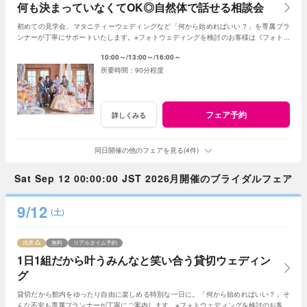
何も決まっていなくてOK◎自然体で話せる相談会
初めての見学会、マタニティーウェディングなど「何から始めればいい？」を専属プラ
ンナーが丁寧にサポートいたします。※フォトウェディングを検討のお客様は《フォトウ
ェディング相談会》よりご予約ください
10:00～
13:00～
16:00～
90分程度
フェア予約
詳しくみる
同日開催の他のフェアを見る(4件)
Sat Sep 12 00:00:00 JST 2026月開催のブライダルフェア
9/12
(土)
残席
無料
リアルタイム予約
1日1組だから叶うみんなと笑い合う貸切ウェディン
グ
貸切だから館内をゆったり自由に楽しめる特別な一日に。「何から始めればいい？」そ
んな不安も専属プランナーが丁寧にご案内します。※フォトウェディングを検討のお客様