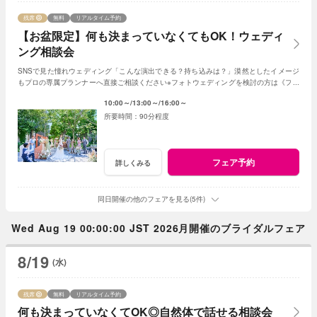
残席
無料
リアルタイム予約
【お盆限定】何も決まっていなくてもOK！ウェディ
ング相談会
SNSで見た憧れウェディング「こんな演出できる？持ち込みは？」漠然としたイメージ
もプロの専属プランナーへ直接ご相談ください※フォトウェディングを検討の方は《フォ
トウェディング相談会》へ
10:00～
13:00～
16:00～
90分程度
フェア予約
詳しくみる
同日開催の他のフェアを見る(5件)
Wed Aug 19 00:00:00 JST 2026月開催のブライダルフェア
8/19
(水)
残席
無料
リアルタイム予約
何も決まっていなくてOK◎自然体で話せる相談会