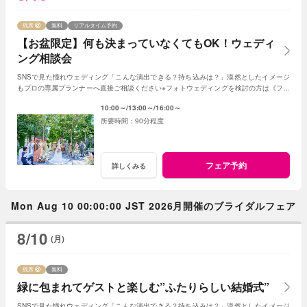
残席
無料
リアルタイム予約
【お盆限定】何も決まっていなくてもOK！ウェディ
ング相談会
SNSで見た憧れウェディング「こんな演出できる？持ち込みは？」漠然としたイメージ
もプロの専属プランナーへ直接ご相談ください※フォトウェディングを検討の方は《フォ
トウェディング相談会》へ
10:00～
13:00～
16:00～
90分程度
フェア予約
詳しくみる
Mon Aug 10 00:00:00 JST 2026月開催のブライダルフェア
8/10
(月)
残席
無料
緑に包まれてゲストと楽しむ”ふたりらしい結婚式”
SNSで見た憧れウェディング「こんな演出できる？持ち込みは？」漠然としたイメージ