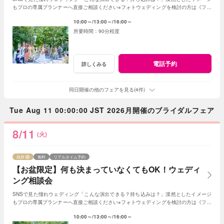
もプロの専属プランナーへ直接ご相談ください※フォトウェディングを検討の方は《フォ
トウェディング相談会》へ
10:00～
13:00～
16:00～
90分程度
電話予約
詳しくみる
同日開催の他のフェアを見る(4件)
Tue Aug 11 00:00:00 JST 2026月開催のブライダルフェア
8/11
(火)
残席
無料
リアルタイム予約
【お盆限定】何も決まっていなくてもOK！ウェディ
ング相談会
SNSで見た憧れウェディング「こんな演出できる？持ち込みは？」漠然としたイメージ
もプロの専属プランナーへ直接ご相談ください※フォトウェディングを検討の方は《フォ
トウェディング相談会》へ
10:00～
13:00～
16:00～