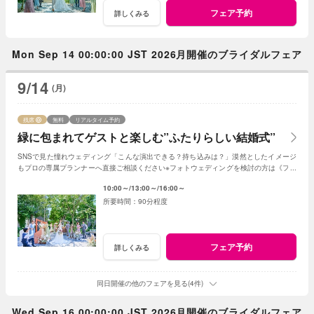
フェア予約
詳しくみる
Mon Sep 14 00:00:00 JST 2026月開催のブライダルフェア
9/14
(月)
残席
無料
リアルタイム予約
緑に包まれてゲストと楽しむ”ふたりらしい結婚式”
SNSで見た憧れウェディング「こんな演出できる？持ち込みは？」漠然としたイメージ
もプロの専属プランナーへ直接ご相談ください※フォトウェディングを検討の方は《フォ
トウェディング相談会》へ
10:00～
13:00～
16:00～
90分程度
フェア予約
詳しくみる
同日開催の他のフェアを見る(4件)
Wed Sep 16 00:00:00 JST 2026月開催のブライダルフェア