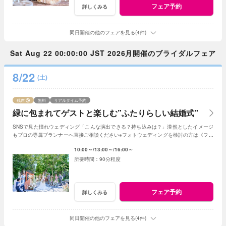
フェア予約
詳しくみる
同日開催の他のフェアを見る(4件)
Sat Aug 22 00:00:00 JST 2026月開催のブライダルフェア
8/22
(土)
残席
無料
リアルタイム予約
緑に包まれてゲストと楽しむ”ふたりらしい結婚式”
SNSで見た憧れウェディング「こんな演出できる？持ち込みは？」漠然としたイメージ
もプロの専属プランナーへ直接ご相談ください※フォトウェディングを検討の方は《フォ
トウェディング相談会》へ
10:00～
13:00～
16:00～
90分程度
フェア予約
詳しくみる
同日開催の他のフェアを見る(4件)