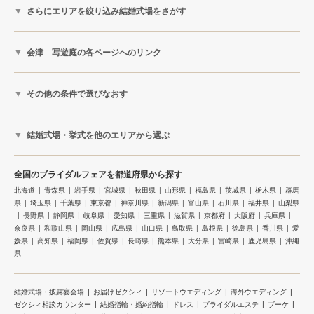
さらにエリアを絞り込み結婚式場をさがす
会津 写遊庭の各ページへのリンク
その他の条件で選びなおす
結婚式場・挙式を他のエリアから選ぶ
全国のブライダルフェアを都道府県から探す
北海道
青森県
岩手県
宮城県
秋田県
山形県
福島県
茨城県
栃木県
群馬
県
埼玉県
千葉県
東京都
神奈川県
新潟県
富山県
石川県
福井県
山梨県
長野県
静岡県
岐阜県
愛知県
三重県
滋賀県
京都府
大阪府
兵庫県
奈良県
和歌山県
岡山県
広島県
山口県
鳥取県
島根県
徳島県
香川県
愛
媛県
高知県
福岡県
佐賀県
長崎県
熊本県
大分県
宮崎県
鹿児島県
沖縄
県
結婚式場・披露宴会場
お届けゼクシィ
リゾートウエディング
海外ウエディング
ゼクシィ相談カウンター
結婚指輪・婚約指輪
ドレス
ブライダルエステ
ブーケ