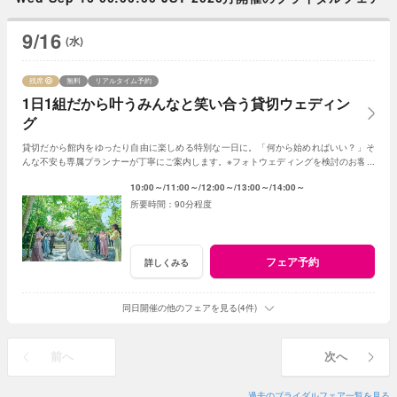
9/16
(水)
残席
無料
リアルタイム予約
1日1組だから叶うみんなと笑い合う貸切ウェディン
グ
貸切だから館内をゆったり自由に楽しめる特別な一日に。「何から始めればいい？」そ
んな不安も専属プランナーが丁寧にご案内します。※フォトウェディングを検討のお客様
は《フォトウェディング相談会》へ
10:00～
11:00～
12:00～
13:00～
14:00～
90分程度
フェア予約
詳しくみる
同日開催の他のフェアを見る(4件)
前へ
次へ
過去のブライダルフェア一覧を見る