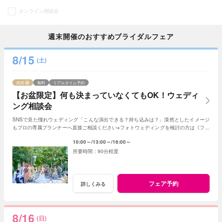
オンライン相談会
週末開催のおすすめブライダルフェア
8/15
(土)
残席
無料
リアルタイム予約
【お盆限定】何も決まっていなくてもOK！ウェディ
ング相談会
SNSで見た憧れウェディング「こんな演出できる？持ち込みは？」漠然としたイメージ
もプロの専属プランナーへ直接ご相談ください※フォトウェディングを検討の方は《フォ
トウェディング相談会》へ
10:00～
13:00～
16:00～
90分程度
フェア予約
詳しくみる
8/16
(日)