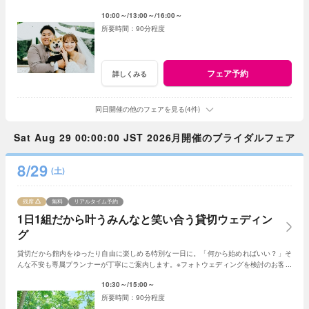
は《フォトウェディング相談会》フェアへ
10:00～
13:00～
16:00～
90分程度
フェア予約
詳しくみる
同日開催の他のフェアを見る(4件)
Sat Aug 29 00:00:00 JST 2026月開催のブライダルフェア
8/29
(土)
残席
無料
リアルタイム予約
1日1組だから叶うみんなと笑い合う貸切ウェディン
グ
貸切だから館内をゆったり自由に楽しめる特別な一日に。「何から始めればいい？」そ
んな不安も専属プランナーが丁寧にご案内します。※フォトウェディングを検討のお客様
は《フォトウェディング相談会》へ
10:30～
15:00～
90分程度