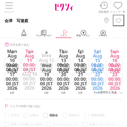
メニュー
閲覧履歴
クリップ一覧
会津 写遊庭
トップ
フォト・ムービー
フェア
料金・プラン
クチコミ
日付を絞り込む
Mon
Tue
Thu
Fri
Sat
Sun
月
火
水
木
金
土
日
Wed
Aug
Aug
Aug
Aug
Aug
Aug
Aug 12
10
11
13
14
15
16
00:00:
00:00:
00:00:
00:00:
00:00:
00:00:
00:00:
Mon
Wed
Thu
Fri
Sat
Sun
00 JST
00 JST
00 JST
00 JST
00 JST
00 JST
00 JST
Tue
Aug
Aug
Aug
Aug
Aug
Aug
2026
2026
2026
2026
2026
2026
2026
Aug 18
17
19
20
21
22
23
00:00:
00:00:
00:00:
00:00:
00:00:
00:00:
00:00:
5件
6件
6件
6件
6件
6件
00 JST
00 JST
00 JST
00 JST
00 JST
00 JST
00 JST
2026
2026
2026
2026
2026
2026
2026
3～4週間先を見る
6件
5件
5件
5件
5件
5件
フェアの内容で絞り込む
試食会
試着会
相談会
模擬挙式
模擬披露宴
料理・引出物などの展示
ファッションショー
会場コーディネート