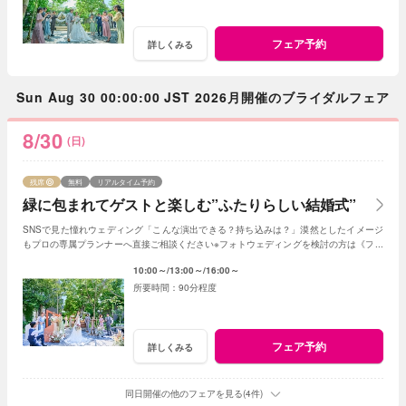
フェア予約
詳しくみる
Sun Aug 30 00:00:00 JST 2026月開催のブライダルフェア
8/30
(日)
残席
無料
リアルタイム予約
緑に包まれてゲストと楽しむ”ふたりらしい結婚式”
SNSで見た憧れウェディング「こんな演出できる？持ち込みは？」漠然としたイメージ
もプロの専属プランナーへ直接ご相談ください※フォトウェディングを検討の方は《フォ
トウェディング相談会》へ
10:00～
13:00～
16:00～
90分程度
フェア予約
詳しくみる
同日開催の他のフェアを見る(4件)