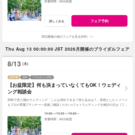
90分程度
フェア予約
詳しくみる
同日開催の他のフェアを見る(5件)
Thu Aug 13 00:00:00 JST 2026月開催のブライダルフェア
8/13
(木)
残席
無料
リアルタイム予約
【お盆限定】何も決まっていなくてもOK！ウェディ
ング相談会
SNSで見た憧れウェディング「こんな演出できる？持ち込みは？」漠然としたイメージ
もプロの専属プランナーへ直接ご相談ください※フォトウェディングを検討の方は《フォ
トウェディング相談会》へ
10:00～
13:00～
16:00～
90分程度