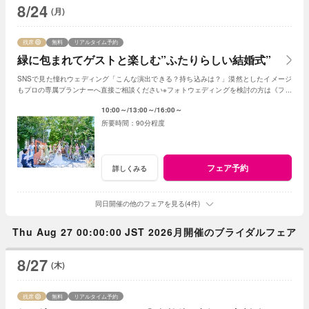
8/24
(月)
残席
無料
リアルタイム予約
緑に包まれてゲストと楽しむ”ふたりらしい結婚式”
SNSで見た憧れウェディング「こんな演出できる？持ち込みは？」漠然としたイメージ
もプロの専属プランナーへ直接ご相談ください※フォトウェディングを検討の方は《フォ
トウェディング相談会》へ
10:00～
13:00～
16:00～
90分程度
フェア予約
詳しくみる
同日開催の他のフェアを見る(4件)
Thu Aug 27 00:00:00 JST 2026月開催のブライダルフェア
8/27
(木)
残席
無料
リアルタイム予約