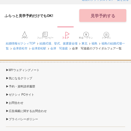
見学予約する
ふらっと見学予約だけでもOK!
トップ
フォト・ムービー
フェア
料金・プラン
クチコミ
結婚情報ゼクシィTOP
結婚式場、挙式、披露宴会場
東北
福島
福島の結婚式場一
覧
会津若松市
会津若松駅
会津 写遊庭
会津 写遊庭のブライダルフェア一覧
MYウェディングノート
気になるクリップ
予約・資料請求履歴
ゼクシィ PCサイト
お問合わせ
広告掲載に関するお問合わせ
プライバシーポリシー