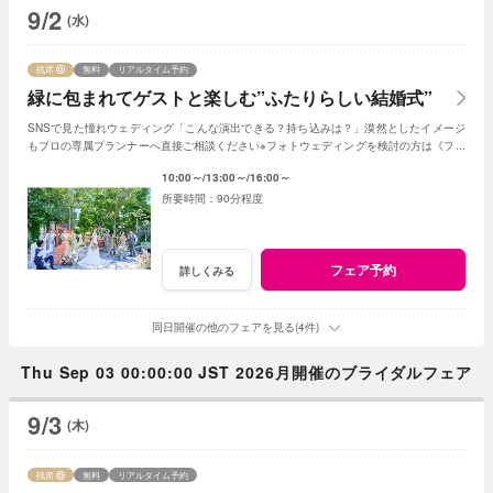
9/2
(水)
残席
無料
リアルタイム予約
緑に包まれてゲストと楽しむ”ふたりらしい結婚式”
SNSで見た憧れウェディング「こんな演出できる？持ち込みは？」漠然としたイメージ
もプロの専属プランナーへ直接ご相談ください※フォトウェディングを検討の方は《フォ
トウェディング相談会》へ
10:00～
13:00～
16:00～
90分程度
フェア予約
詳しくみる
同日開催の他のフェアを見る(4件)
Thu Sep 03 00:00:00 JST 2026月開催のブライダルフェア
9/3
(木)
残席
無料
リアルタイム予約