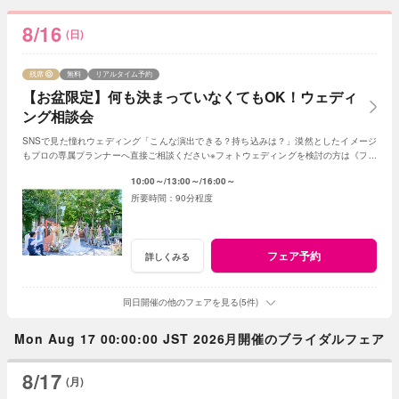
8/16
(日)
残席
無料
リアルタイム予約
【お盆限定】何も決まっていなくてもOK！ウェディ
ング相談会
SNSで見た憧れウェディング「こんな演出できる？持ち込みは？」漠然としたイメージ
もプロの専属プランナーへ直接ご相談ください※フォトウェディングを検討の方は《フォ
トウェディング相談会》へ
10:00～
13:00～
16:00～
90分程度
フェア予約
詳しくみる
同日開催の他のフェアを見る(5件)
Mon Aug 17 00:00:00 JST 2026月開催のブライダルフェア
8/17
(月)