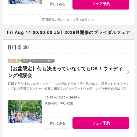
フェア予約
詳しくみる
同日開催の他のフェアを見る(5件)
Fri Aug 14 00:00:00 JST 2026月開催のブライダルフェア
8/14
(金)
残席
無料
リアルタイム予約
【お盆限定】何も決まっていなくてもOK！ウェディ
ング相談会
SNSで見た憧れウェディング「こんな演出できる？持ち込みは？」漠然としたイメージ
もプロの専属プランナーへ直接ご相談ください※フォトウェディングを検討の方は《フォ
トウェディング相談会》へ
10:00～
13:00～
16:00～
90分程度
フェア予約
詳しくみる