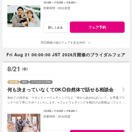
10:00～
13:00～
16:00～
90分程度
フェア予約
詳しくみる
同日開催の他のフェアを見る(4件)
Fri Aug 21 00:00:00 JST 2026月開催のブライダルフェア
8/21
(金)
残席
無料
リアルタイム予約
何も決まっていなくてOK◎自然体で話せる相談会
初めての見学会、マタニティーウェディングなど「何から始めればいい？」を専属プラ
ンナーが丁寧にサポートいたします。※フォトウェディングを検討のお客様は《フォトウ
ェディング相談会》よりご予約ください
10:00～
13:00～
16:00～
90分程度