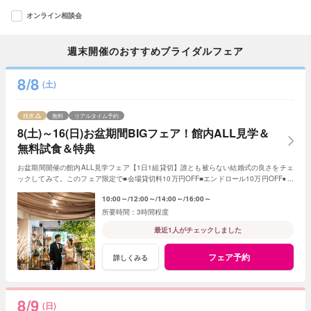
オンライン相談会
週末開催のおすすめブライダルフェア
8/8
(土)
残席
無料
リアルタイム予約
8(土)～16(日)お盆期間BIGフェア！館内ALL見学＆
無料試食＆特典
お盆期間開催の館内ALL見学フェア【1日1組貸切】誰とも被らない結婚式の良さをチェ
ックしてみて。このフェア限定で■会場貸切料10万円OFF■エンドロール10万円OFF■フ
ォトアイテムALL半額
10:00～
12:00～
14:00～
16:00～
3時間程度
最近1人がチェックしました
フェア予約
詳しくみる
8/9
(日)