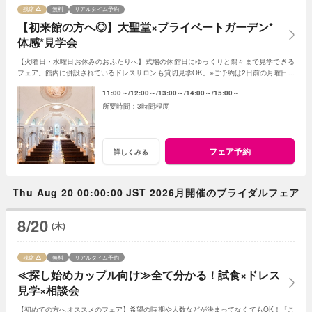
残席
無料
リアルタイム予約
【初来館の方へ◎】大聖堂×プライベートガーデン*
体感*見学会
【火曜日・水曜日お休みのおふたりへ】式場の休館日にゆっくりと隅々まで見学できる
フェア。館内に併設されているドレスサロンも貸切見学OK。※ご予約は2日前の月曜日ま
でにお願いいたします。
11:00～
12:00～
13:00～
14:00～
15:00～
3時間程度
フェア予約
詳しくみる
Thu Aug 20 00:00:00 JST 2026月開催のブライダルフェア
8/20
(木)
残席
無料
リアルタイム予約
≪探し始めカップル向け≫全て分かる！試食×ドレス
見学×相談会
【初めての方へオススメのフェア】希望の時期や人数などが決まってなくてもOK！「こ