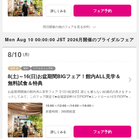
フェア予約
詳しくみる
同日開催の他のフェアを見る(5件)
Mon Aug 10 00:00:00 JST 2026月開催のブライダルフェア
8/10
(月)
残席
無料
リアルタイム予約
8(土)～16(日)お盆期間BIGフェア！館内ALL見学＆
無料試食＆特典
お盆期間開催の館内ALL見学フェア【1日1組貸切】誰とも被らない結婚式の良さをチェ
ックしてみて。このフェア限定で■会場貸切料10万円OFF■エンドロール10万円OFF■フ
ォトアイテムALL半額
10:00～
12:00～
14:00～
16:00～
3時間程度
フェア予約
詳しくみる