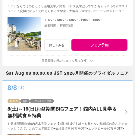
＼平日ならではのじっくり会場見学／試食×ドレス見学だってできちゃう平日のオススメ
フェア！貸切だからこそ叶えられる大聖堂～大階段～運河沿いガーデンのストーリーを
思いっ切り満喫してみて！
11:00～
12:00～
13:00～
14:00～
15:00～
3時間程度
フェア予約
詳しくみる
同日開催の他のフェアを見る(5件)
Sat Aug 08 00:00:00 JST 2026月開催のブライダルフェア
8/8
(土)
残席
無料
リアルタイム予約
8(土)～16(日)お盆期間BIGフェア！館内ALL見学＆
無料試食＆特典
お盆期間開催の館内ALL見学フェア【1日1組貸切】誰とも被らない結婚式の良さをチェ
ックしてみて。このフェア限定で■会場貸切料10万円OFF■エンドロール10万円OFF■フ
ォトアイテムALL半額