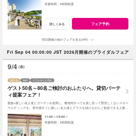
3時間程度
フェア予約
詳しくみる
同日開催の他のフェアを見る(4件)
Fri Sep 04 00:00:00 JST 2026月開催のブライダルフェア
9/4
(金)
残席
無料
リアルタイム予約
ゲスト50名～80名ご検討のおふたりへ。貸切パーテ
ィ提案フェア！
親族+親しい友人達とガーデンを使用し、敷地内すべてを貸し切って堅苦しくないスロー
ウエディングを。受付後すぐに親しい友人達とグラスを傾けながらご歓談できる人数帯
別提案フェア。人数帯に合わせた特典もご用意
11:00～
15:00～
3時間程度