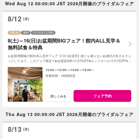
Wed Aug 12 00:00:00 JST 2026月開催のブライダルフェア
8/12
(水)
残席
無料
リアルタイム予約
8(土)～16(日)お盆期間BIGフェア！館内ALL見学＆
無料試食＆特典
お盆期間開催の館内ALL見学フェア【1日1組貸切】誰とも被らない結婚式の良さをチェ
ックしてみて。このフェア限定で■会場貸切料10万円OFF■エンドロール10万円OFF■フ
ォトアイテムALL半額
10:00～
12:00～
14:00～
16:00～
3時間程度
フェア予約
詳しくみる
Thu Aug 13 00:00:00 JST 2026月開催のブライダルフェア
8/13
(木)