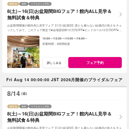
残席
無料
リアルタイム予約
8(土)～16(日)お盆期間BIGフェア！館内ALL見学＆
無料試食＆特典
お盆期間開催の館内ALL見学フェア【1日1組貸切】誰とも被らない結婚式の良さをチェ
ックしてみて。このフェア限定で■会場貸切料10万円OFF■エンドロール10万円OFF■フ
ォトアイテムALL半額
10:00～
12:00～
14:00～
16:00～
3時間程度
フェア予約
詳しくみる
Fri Aug 14 00:00:00 JST 2026月開催のブライダルフェア
8/14
(金)
残席
無料
リアルタイム予約
8(土)～16(日)お盆期間BIGフェア！館内ALL見学＆
無料試食＆特典
お盆期間開催の館内ALL見学フェア【1日1組貸切】誰とも被らない結婚式の良さをチェ