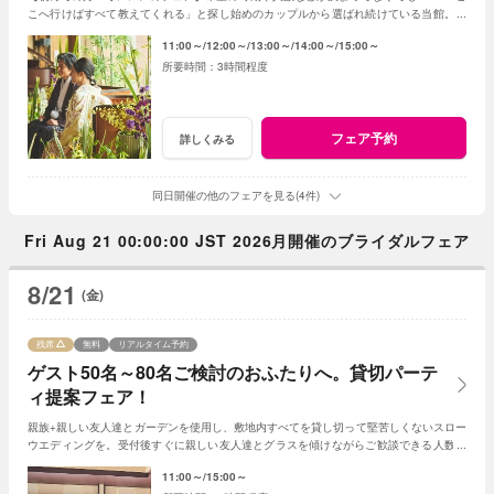
こへ行けばすべて教えてくれる」と探し始めのカップルから選ばれ続けている当館。お
ふたりの「これから」をアドバイス！
11:00～
12:00～
13:00～
14:00～
15:00～
3時間程度
フェア予約
詳しくみる
同日開催の他のフェアを見る(4件)
Fri Aug 21 00:00:00 JST 2026月開催のブライダルフェア
8/21
(金)
残席
無料
リアルタイム予約
ゲスト50名～80名ご検討のおふたりへ。貸切パーテ
ィ提案フェア！
親族+親しい友人達とガーデンを使用し、敷地内すべてを貸し切って堅苦しくないスロー
ウエディングを。受付後すぐに親しい友人達とグラスを傾けながらご歓談できる人数帯
別提案フェア。人数帯に合わせた特典もご用意
11:00～
15:00～