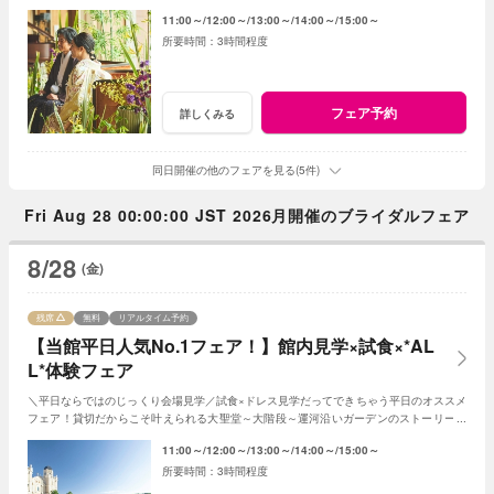
ふたりの「これから」をアドバイス！
11:00～
12:00～
13:00～
14:00～
15:00～
3時間程度
フェア予約
詳しくみる
同日開催の他のフェアを見る(5件)
Fri Aug 28 00:00:00 JST 2026月開催のブライダルフェア
8/28
(金)
残席
無料
リアルタイム予約
【当館平日人気No.1フェア！】館内見学×試食×*AL
L*体験フェア
＼平日ならではのじっくり会場見学／試食×ドレス見学だってできちゃう平日のオススメ
フェア！貸切だからこそ叶えられる大聖堂～大階段～運河沿いガーデンのストーリーを
思いっ切り満喫してみて！
11:00～
12:00～
13:00～
14:00～
15:00～
3時間程度