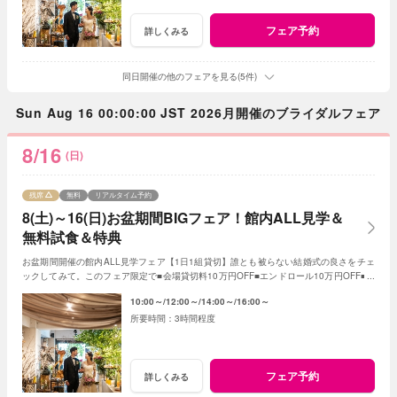
フェア予約
詳しくみる
同日開催の他のフェアを見る(5件)
Sun Aug 16 00:00:00 JST 2026月開催のブライダルフェア
8/16
(日)
残席
無料
リアルタイム予約
8(土)～16(日)お盆期間BIGフェア！館内ALL見学＆
無料試食＆特典
お盆期間開催の館内ALL見学フェア【1日1組貸切】誰とも被らない結婚式の良さをチェ
ックしてみて。このフェア限定で■会場貸切料10万円OFF■エンドロール10万円OFF■フ
ォトアイテムALL半額
10:00～
12:00～
14:00～
16:00～
3時間程度
フェア予約
詳しくみる