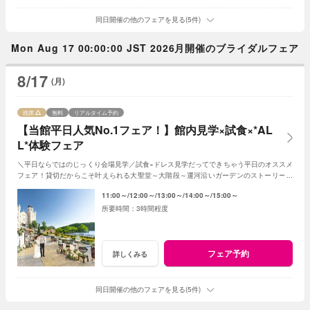
同日開催の他のフェアを見る(5件)
Mon Aug 17 00:00:00 JST 2026月開催のブライダルフェア
8/17
(月)
残席
無料
リアルタイム予約
【当館平日人気No.1フェア！】館内見学×試食×*AL
L*体験フェア
＼平日ならではのじっくり会場見学／試食×ドレス見学だってできちゃう平日のオススメ
フェア！貸切だからこそ叶えられる大聖堂～大階段～運河沿いガーデンのストーリーを
思いっ切り満喫してみて！
11:00～
12:00～
13:00～
14:00～
15:00～
3時間程度
フェア予約
詳しくみる
同日開催の他のフェアを見る(5件)