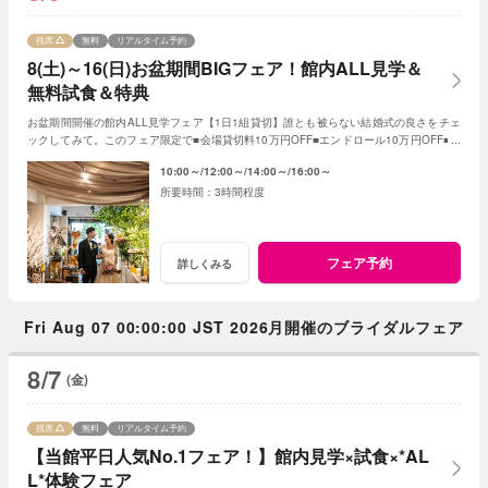
残席
無料
リアルタイム予約
8(土)～16(日)お盆期間BIGフェア！館内ALL見学＆
無料試食＆特典
お盆期間開催の館内ALL見学フェア【1日1組貸切】誰とも被らない結婚式の良さをチェ
ックしてみて。このフェア限定で■会場貸切料10万円OFF■エンドロール10万円OFF■フ
ォトアイテムALL半額
10:00～
12:00～
14:00～
16:00～
3時間程度
フェア予約
詳しくみる
Fri Aug 07 00:00:00 JST 2026月開催のブライダルフェア
8/7
(金)
残席
無料
リアルタイム予約
【当館平日人気No.1フェア！】館内見学×試食×*AL
L*体験フェア