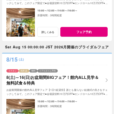
ックしてみて。このフェア限定で■会場貸切料10万円OFF■エンドロール10万円OFF■フ
ォトアイテムALL半額
10:00～
12:00～
14:00～
16:00～
3時間程度
フェア予約
詳しくみる
Sat Aug 15 00:00:00 JST 2026月開催のブライダルフェア
8/15
(土)
イチオシ
残席
無料
リアルタイム予約
8(土)～16(日)お盆期間BIGフェア！館内ALL見学＆
無料試食＆特典
お盆期間開催の館内ALL見学フェア【1日1組貸切】誰とも被らない結婚式の良さをチェ
ックしてみて。このフェア限定で■会場貸切料10万円OFF■エンドロール10万円OFF■フ
ォトアイテムALL半額
10:00～
12:00～
14:00～
16:00～
3時間程度