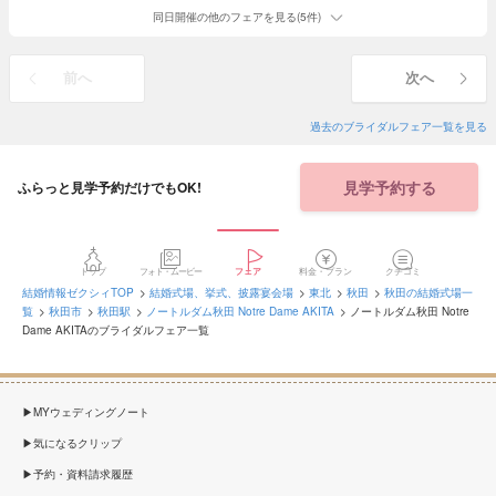
同日開催の他のフェアを見る(5件)
前へ
次へ
過去のブライダルフェア一覧を見る
見学予約する
ふらっと見学予約だけでもOK!
トップ
フォト・ムービー
フェア
料金・プラン
クチコミ
結婚情報ゼクシィTOP
結婚式場、挙式、披露宴会場
東北
秋田
秋田の結婚式場一
覧
秋田市
秋田駅
ノートルダム秋田 Notre Dame AKITA
ノートルダム秋田 Notre
Dame AKITAのブライダルフェア一覧
MYウェディングノート
気になるクリップ
予約・資料請求履歴