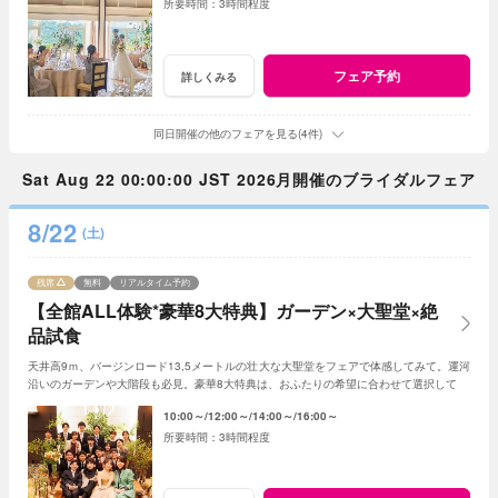
3時間程度
フェア予約
詳しくみる
同日開催の他のフェアを見る(4件)
Sat Aug 22 00:00:00 JST 2026月開催のブライダルフェア
8/22
(土)
残席
無料
リアルタイム予約
【全館ALL体験*豪華8大特典】ガーデン×大聖堂×絶
品試食
天井高9ｍ、バージンロード13,5メートルの壮大な大聖堂をフェアで体感してみて。運河
沿いのガーデンや大階段も必見。豪華8大特典は、おふたりの希望に合わせて選択して。
10:00～
12:00～
14:00～
16:00～
3時間程度