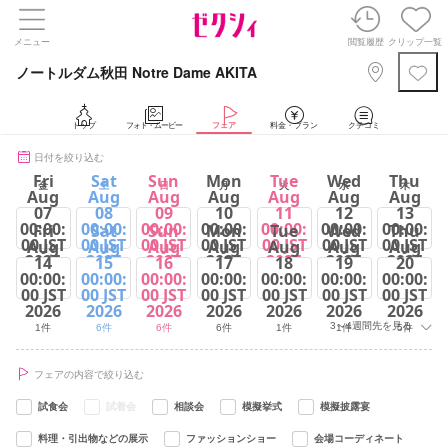
メニュー
閲覧履歴
クリップ一覧
ノートルダム秋田 Notre Dame AKITA
トップ
フォト・ムービー
フェア
料金・プラン
クチコミ
日付を絞り込む
Fri
Sat
Sun
Mon
Tue
Wed
Thu
金
土
日
月
火
水
木
Aug
Aug
Aug
Aug
Aug
Aug
Aug
07
08
09
10
11
12
13
00:00:
00:00:
00:00:
00:00:
00:00:
00:00:
00:00:
Fri
Sat
Sun
Mon
Tue
Wed
Thu
00 JST
00 JST
00 JST
00 JST
00 JST
00 JST
00 JST
Aug
Aug
Aug
Aug
Aug
Aug
Aug
2026
2026
2026
2026
2026
2026
2026
14
15
16
17
18
19
20
00:00:
00:00:
00:00:
00:00:
00:00:
00:00:
00:00:
6件
6件
6件
6件
6件
1件
1件
00 JST
00 JST
00 JST
00 JST
00 JST
00 JST
00 JST
2026
2026
2026
2026
2026
2026
2026
3～4週間先を見る
1件
6件
6件
6件
1件
1件
5件
フェアの内容で絞り込む
試食会
試着会
相談会
模擬挙式
模擬披露宴
料理・引出物などの展示
ファッションショー
会場コーディネート