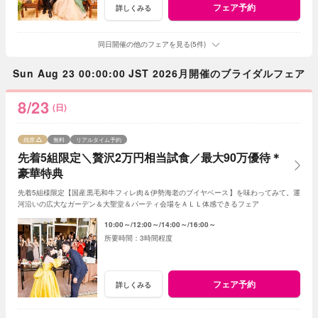
フェア予約
詳しくみる
同日開催の他のフェアを見る(5件)
Sun Aug 23 00:00:00 JST 2026月開催のブライダルフェア
8/23
(日)
残席
無料
リアルタイム予約
先着5組限定＼贅沢2万円相当試食／最大90万優待＊
豪華特典
先着5組様限定【国産黒毛和牛フィレ肉＆伊勢海老のブイヤベース】を味わってみて。運
河沿いの広大なガーデン＆大聖堂＆パーティ会場をＡＬＬ体感できるフェア
10:00～
12:00～
14:00～
16:00～
3時間程度
フェア予約
詳しくみる