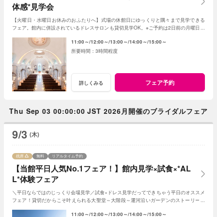
体感*見学会
【火曜日・水曜日お休みのおふたりへ】式場の休館日にゆっくりと隅々まで見学できる
フェア。館内に併設されているドレスサロンも貸切見学OK。※ご予約は2日前の月曜日ま
でにお願いいたします。
11:00～
12:00～
13:00～
14:00～
15:00～
3時間程度
フェア予約
詳しくみる
Thu Sep 03 00:00:00 JST 2026月開催のブライダルフェア
9/3
(木)
残席
無料
リアルタイム予約
【当館平日人気No.1フェア！】館内見学×試食×*AL
L*体験フェア
＼平日ならではのじっくり会場見学／試食×ドレス見学だってできちゃう平日のオススメ
フェア！貸切だからこそ叶えられる大聖堂～大階段～運河沿いガーデンのストーリーを
思いっ切り満喫してみて！
11:00～
12:00～
13:00～
14:00～
15:00～