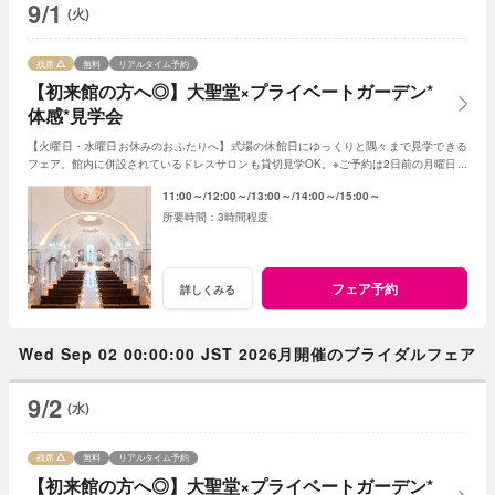
9/1
(火)
残席
無料
リアルタイム予約
【初来館の方へ◎】大聖堂×プライベートガーデン*
体感*見学会
【火曜日・水曜日お休みのおふたりへ】式場の休館日にゆっくりと隅々まで見学できる
フェア。館内に併設されているドレスサロンも貸切見学OK。※ご予約は2日前の月曜日ま
でにお願いいたします。
11:00～
12:00～
13:00～
14:00～
15:00～
3時間程度
フェア予約
詳しくみる
Wed Sep 02 00:00:00 JST 2026月開催のブライダルフェア
9/2
(水)
残席
無料
リアルタイム予約
【初来館の方へ◎】大聖堂×プライベートガーデン*