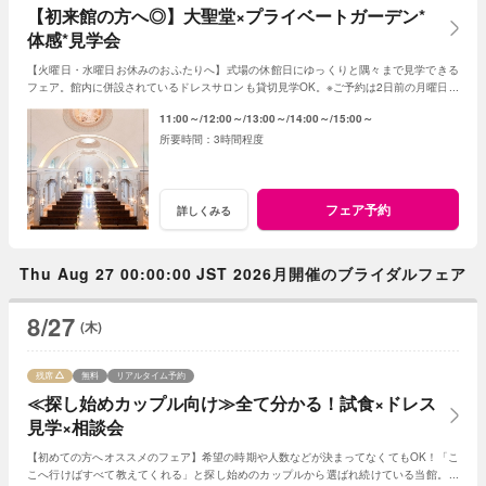
【初来館の方へ◎】大聖堂×プライベートガーデン*
体感*見学会
【火曜日・水曜日お休みのおふたりへ】式場の休館日にゆっくりと隅々まで見学できる
フェア。館内に併設されているドレスサロンも貸切見学OK。※ご予約は2日前の月曜日ま
でにお願いいたします。
11:00～
12:00～
13:00～
14:00～
15:00～
3時間程度
フェア予約
詳しくみる
Thu Aug 27 00:00:00 JST 2026月開催のブライダルフェア
8/27
(木)
残席
無料
リアルタイム予約
≪探し始めカップル向け≫全て分かる！試食×ドレス
見学×相談会
【初めての方へオススメのフェア】希望の時期や人数などが決まってなくてもOK！「こ
こへ行けばすべて教えてくれる」と探し始めのカップルから選ばれ続けている当館。お