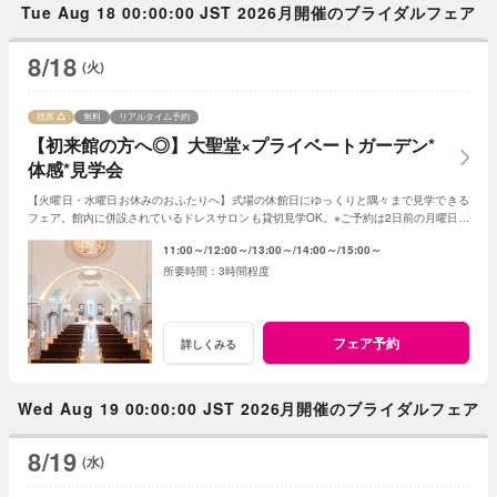
Tue Aug 18 00:00:00 JST 2026月開催のブライダルフェア
8/18
(火)
残席
無料
リアルタイム予約
【初来館の方へ◎】大聖堂×プライベートガーデン*
体感*見学会
【火曜日・水曜日お休みのおふたりへ】式場の休館日にゆっくりと隅々まで見学できる
フェア。館内に併設されているドレスサロンも貸切見学OK。※ご予約は2日前の月曜日ま
でにお願いいたします。
11:00～
12:00～
13:00～
14:00～
15:00～
3時間程度
フェア予約
詳しくみる
Wed Aug 19 00:00:00 JST 2026月開催のブライダルフェア
8/19
(水)