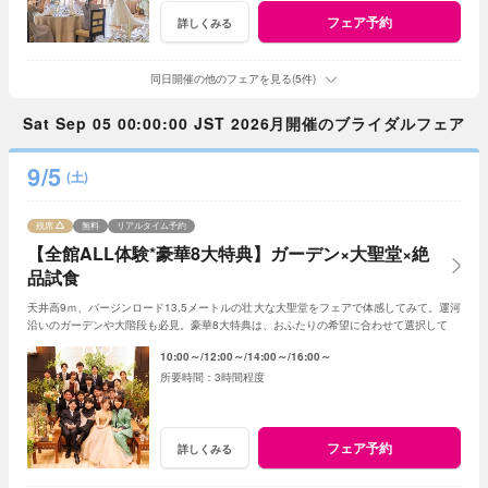
フェア予約
詳しくみる
同日開催の他のフェアを見る(5件)
Sat Sep 05 00:00:00 JST 2026月開催のブライダルフェア
9/5
(土)
残席
無料
リアルタイム予約
【全館ALL体験*豪華8大特典】ガーデン×大聖堂×絶
品試食
天井高9ｍ、バージンロード13,5メートルの壮大な大聖堂をフェアで体感してみて。運河
沿いのガーデンや大階段も必見。豪華8大特典は、おふたりの希望に合わせて選択して。
10:00～
12:00～
14:00～
16:00～
3時間程度
フェア予約
詳しくみる