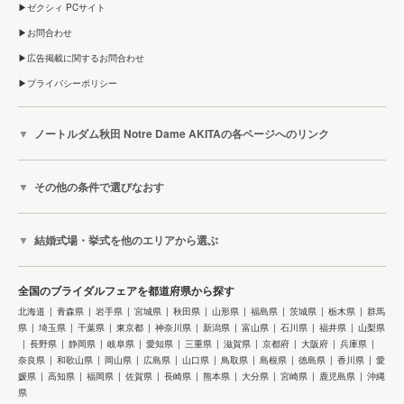
ゼクシィ PCサイト
お問合わせ
広告掲載に関するお問合わせ
プライバシーポリシー
ノートルダム秋田 Notre Dame AKITAの各ページへのリンク
その他の条件で選びなおす
結婚式場・挙式を他のエリアから選ぶ
全国のブライダルフェアを都道府県から探す
北海道
青森県
岩手県
宮城県
秋田県
山形県
福島県
茨城県
栃木県
群馬
県
埼玉県
千葉県
東京都
神奈川県
新潟県
富山県
石川県
福井県
山梨県
長野県
静岡県
岐阜県
愛知県
三重県
滋賀県
京都府
大阪府
兵庫県
奈良県
和歌山県
岡山県
広島県
山口県
鳥取県
島根県
徳島県
香川県
愛
媛県
高知県
福岡県
佐賀県
長崎県
熊本県
大分県
宮崎県
鹿児島県
沖縄
県