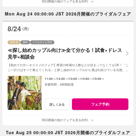
同日開催の他のフェアを見る(5件)
Mon Aug 24 00:00:00 JST 2026月開催のブライダルフェア
8/24
(月)
残席
無料
リアルタイム予約
≪探し始めカップル向け≫全て分かる！試食×ドレス
見学×相談会
【初めての方へオススメのフェア】希望の時期や人数などが決まってなくてもOK！「こ
こへ行けばすべて教えてくれる」と探し始めのカップルから選ばれ続けている当館。お
ふたりの「これから」をアドバイス！
11:00～
12:00～
13:00～
14:00～
15:00～
3時間程度
フェア予約
詳しくみる
同日開催の他のフェアを見る(5件)
Tue Aug 25 00:00:00 JST 2026月開催のブライダルフェア