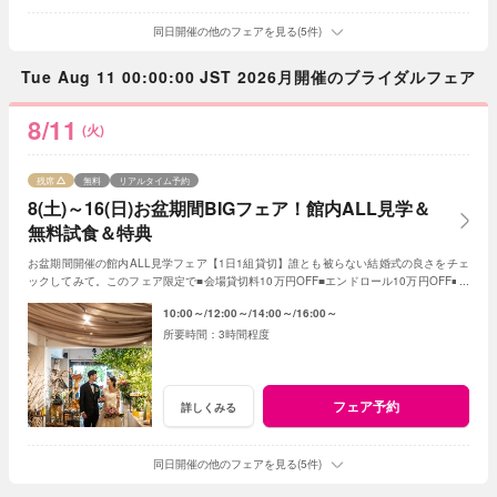
同日開催の他のフェアを見る(5件)
Tue Aug 11 00:00:00 JST 2026月開催のブライダルフェア
8/11
(火)
残席
無料
リアルタイム予約
8(土)～16(日)お盆期間BIGフェア！館内ALL見学＆
無料試食＆特典
お盆期間開催の館内ALL見学フェア【1日1組貸切】誰とも被らない結婚式の良さをチェ
ックしてみて。このフェア限定で■会場貸切料10万円OFF■エンドロール10万円OFF■フ
ォトアイテムALL半額
10:00～
12:00～
14:00～
16:00～
3時間程度
フェア予約
詳しくみる
同日開催の他のフェアを見る(5件)