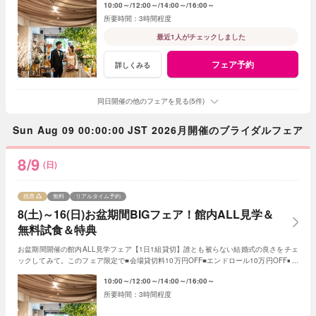
10:00～
12:00～
14:00～
16:00～
3時間程度
最近1人がチェックしました
フェア予約
詳しくみる
同日開催の他のフェアを見る(5件)
Sun Aug 09 00:00:00 JST 2026月開催のブライダルフェア
8/9
(日)
残席
無料
リアルタイム予約
8(土)～16(日)お盆期間BIGフェア！館内ALL見学＆
無料試食＆特典
お盆期間開催の館内ALL見学フェア【1日1組貸切】誰とも被らない結婚式の良さをチェ
ックしてみて。このフェア限定で■会場貸切料10万円OFF■エンドロール10万円OFF■フ
ォトアイテムALL半額
10:00～
12:00～
14:00～
16:00～
3時間程度