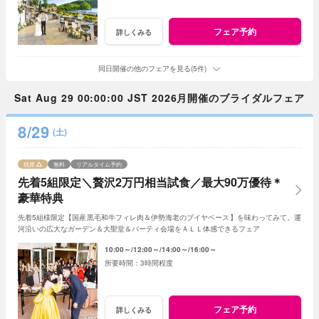
フェア予約
詳しくみる
同日開催の他のフェアを見る(5件)
Sat Aug 29 00:00:00 JST 2026月開催のブライダルフェア
8/29
(土)
残席
無料
リアルタイム予約
先着5組限定＼贅沢2万円相当試食／最大90万優待＊
豪華特典
先着5組様限定【国産黒毛和牛フィレ肉＆伊勢海老のブイヤベース】を味わってみて。運
河沿いの広大なガーデン＆大聖堂＆パーティ会場をＡＬＬ体感できるフェア
10:00～
12:00～
14:00～
16:00～
3時間程度
フェア予約
詳しくみる