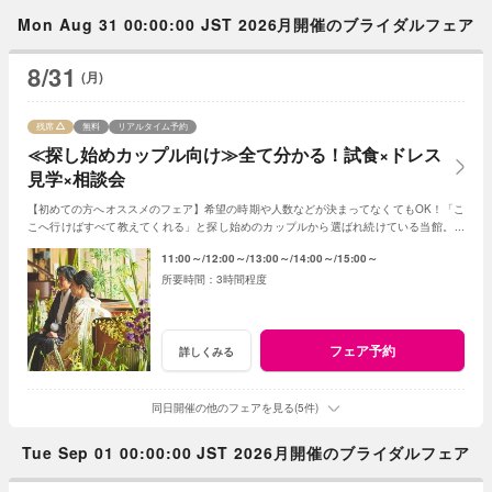
Mon Aug 31 00:00:00 JST 2026月開催のブライダルフェア
8/31
(月)
残席
無料
リアルタイム予約
≪探し始めカップル向け≫全て分かる！試食×ドレス
見学×相談会
【初めての方へオススメのフェア】希望の時期や人数などが決まってなくてもOK！「こ
こへ行けばすべて教えてくれる」と探し始めのカップルから選ばれ続けている当館。お
ふたりの「これから」をアドバイス！
11:00～
12:00～
13:00～
14:00～
15:00～
3時間程度
フェア予約
詳しくみる
同日開催の他のフェアを見る(5件)
Tue Sep 01 00:00:00 JST 2026月開催のブライダルフェア