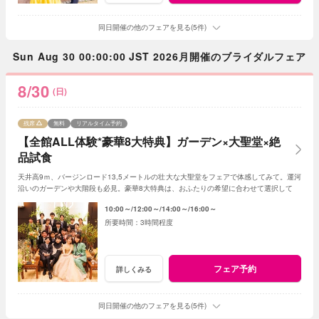
同日開催の他のフェアを見る(5件)
Sun Aug 30 00:00:00 JST 2026月開催のブライダルフェア
8/30
(日)
残席
無料
リアルタイム予約
【全館ALL体験*豪華8大特典】ガーデン×大聖堂×絶
品試食
天井高9ｍ、バージンロード13,5メートルの壮大な大聖堂をフェアで体感してみて。運河
沿いのガーデンや大階段も必見。豪華8大特典は、おふたりの希望に合わせて選択して。
10:00～
12:00～
14:00～
16:00～
3時間程度
フェア予約
詳しくみる
同日開催の他のフェアを見る(5件)