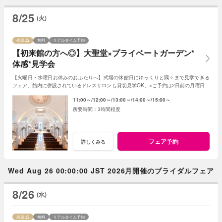
8/25
(火)
残席
無料
リアルタイム予約
【初来館の方へ◎】大聖堂×プライベートガーデン*
体感*見学会
【火曜日・水曜日お休みのおふたりへ】式場の休館日にゆっくりと隅々まで見学できる
フェア。館内に併設されているドレスサロンも貸切見学OK。※ご予約は2日前の月曜日ま
でにお願いいたします。
11:00～
12:00～
13:00～
14:00～
15:00～
3時間程度
フェア予約
詳しくみる
Wed Aug 26 00:00:00 JST 2026月開催のブライダルフェア
8/26
(水)
残席
無料
リアルタイム予約