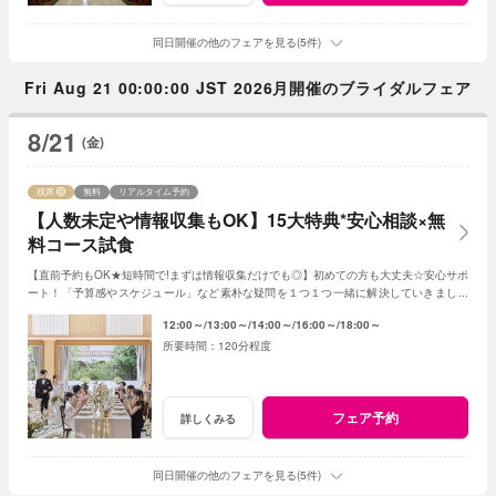
同日開催の他のフェアを見る(5件)
Fri Aug 21 00:00:00 JST 2026月開催のブライダルフェア
8/21
(金)
残席
無料
リアルタイム予約
【人数未定や情報収集もOK】15大特典*安心相談×無
料コース試食
【直前予約もOK★短時間で!まずは情報収集だけでも◎】初めての方も大丈夫☆安心サポ
ート！「予算感やスケジュール」など素朴な疑問を１つ１つ一緒に解決していきましょ
う！人数未定や他エリア検討の方もおすすめ♪
12:00～
13:00～
14:00～
16:00～
18:00～
120分程度
フェア予約
詳しくみる
同日開催の他のフェアを見る(5件)