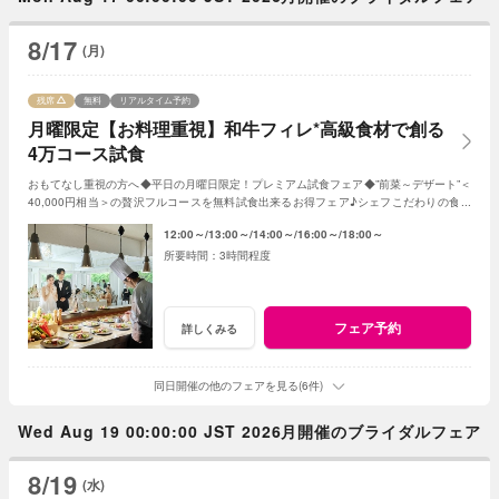
8/17
(月)
残席
無料
リアルタイム予約
月曜限定【お料理重視】和牛フィレ*高級食材で創る
4万コース試食
おもてなし重視の方へ◆平日の月曜日限定！プレミアム試食フェア◆”前菜～デザート”＜
40,000円相当＞の贅沢フルコースを無料試食出来るお得フェア♪シェフこだわりの食材
や和牛・ズワイガニが絶品★《3組限定》
12:00～
13:00～
14:00～
16:00～
18:00～
3時間程度
フェア予約
詳しくみる
同日開催の他のフェアを見る(6件)
Wed Aug 19 00:00:00 JST 2026月開催のブライダルフェア
8/19
(水)