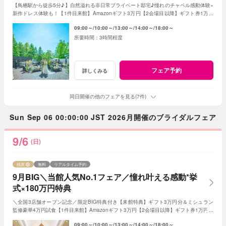
【鳥栖駅から徒歩5分♪】自然溢れる非日常プライベート邸宅♪憧れのチャペル感動体験×
新作ドレス体験も！【1件目来館】Amazonギフト3万円【2会場目以降】ギフト券1万円
プレゼント＜ご成約で＞最大180万特典付き
09:00～
10:00～
13:00～
14:00～
18:00～
3時間程度
フェア予約
詳しくみる
同日開催の他のフェアを見る(7件)
Sun Sep 06 00:00:00 JST 2026月開催のブライダルフェア
9/6
(日)
残席
無料
リアルタイム予約
9月BIG＼当館人気No.1フェア／憧れ叶える感動*挙
式×180万円特典
＼全国3店舗オープン記念／限定BIG特典付き【来館特典】ギフト3万円分＆ミシュラン
監修豪華4万円試食【1件目来館】Amazonギフト3万円【2会場目以降】ギフト券1万円プ
レゼント＜ご成約で＞挙式料全額OFF＆180万特典
09:00～
10:00～
13:00～
14:00～
18:00～