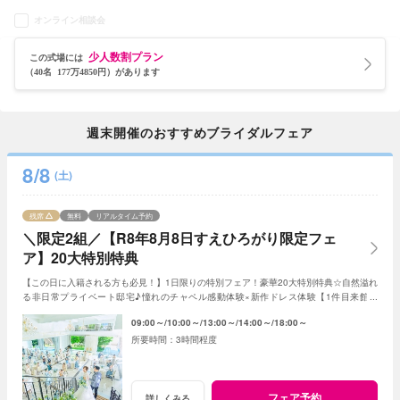
オンライン相談会
少人数割プラン
この式場には
（40名 177万4850円）があります
週末開催のおすすめブライダルフェア
8/8
(土)
残席
無料
リアルタイム予約
＼限定2組／【R8年8月8日すえひろがり限定フェ
ア】20大特別特典
【この日に入籍される方も必見！】1日限りの特別フェア！豪華20大特別特典☆自然溢れ
る非日常プライベート邸宅♪憧れのチャペル感動体験×新作ドレス体験【1件目来館】
Amazonギフト3万円【2会場目以降】ギフト1万円
09:00～
10:00～
13:00～
14:00～
18:00～
3時間程度
フェア予約
詳しくみる