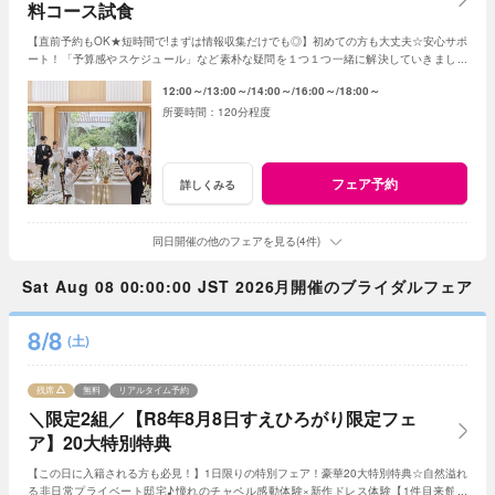
料コース試食
【直前予約もOK★短時間で!まずは情報収集だけでも◎】初めての方も大丈夫☆安心サポ
ート！「予算感やスケジュール」など素朴な疑問を１つ１つ一緒に解決していきましょ
う！人数未定や他エリア検討の方もおすすめ♪
12:00～
13:00～
14:00～
16:00～
18:00～
120分程度
フェア予約
詳しくみる
同日開催の他のフェアを見る(4件)
Sat Aug 08 00:00:00 JST 2026月開催のブライダルフェア
8/8
(土)
残席
無料
リアルタイム予約
＼限定2組／【R8年8月8日すえひろがり限定フェ
ア】20大特別特典
【この日に入籍される方も必見！】1日限りの特別フェア！豪華20大特別特典☆自然溢れ
る非日常プライベート邸宅♪憧れのチャペル感動体験×新作ドレス体験【1件目来館】