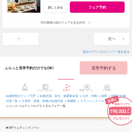
フェア予約
詳しくみる
同日開催の他のフェアを見る(5件)
前へ
次へ
過去のブライダルフェア一覧を見る
見学予約する
ふらっと見学予約だけでもOK!
トップ
フォト・ムービー
フェア
料金・プラン
クチコミ
結婚情報ゼクシィTOP
結婚式場、挙式、披露宴会場
九州・沖縄
福岡
福岡の結婚
式場一覧
久留米・筑後・鳥栖の結婚式場
鳥栖駅
ララシャンス ベルアミー
ララ
シャンス ベルアミーのブライダルフェア一覧
MYウェディングノート