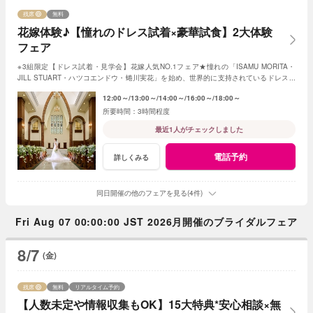
残席
無料
花嫁体験♪【憧れのドレス試着×豪華試食】2大体験
フェア
※3組限定【ドレス試着・見学会】花嫁人気NO.1フェア★憧れの「ISAMU MORITA・
JILL STUART・ハツコエンドウ・蜷川実花」を始め、世界的に支持されているドレスと
独立型チャペルを体験♪
12:00～
13:00～
14:00～
16:00～
18:00～
3時間程度
最近1人がチェックしました
電話予約
詳しくみる
同日開催の他のフェアを見る(4件)
Fri Aug 07 00:00:00 JST 2026月開催のブライダルフェア
8/7
(金)
残席
無料
リアルタイム予約
【人数未定や情報収集もOK】15大特典*安心相談×無