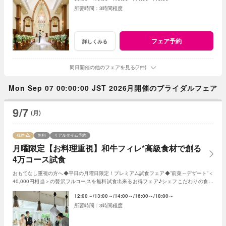
3時間程度
フェア予約
詳しくみる
同日開催の他のフェアを見る(7件)
Mon Sep 07 00:00:00 JST 2026月開催のブライダルフェア
9/7
(月)
残席
無料
リアルタイム予約
月曜限定【お料理重視】和牛フィレ*高級食材で創る
4万コース試食
おもてなし重視の方へ◆平日の月曜日限定！プレミアム試食フェア◆”前菜～デザート”＜
40,000円相当＞の贅沢フルコースを無料試食出来るお得フェア♪シェフこだわりの食材
や和牛・ズワイガニが絶品★《3組限定》
12:00～
13:00～
14:00～
16:00～
18:00～
3時間程度