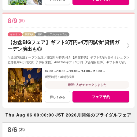
8/9
(日)
イチオシ
残席
無料
リアルタイム予約
【お盆BIGフェア】ギフト3万円×4万円試食*貸切ガ
ーデン演出も◎
＼全国3店舗オープン記念／限定BIG特典付き【来館特典】ギフト3万円分＆ミシュラン
監修豪華4万円試食【1件目来館】Amazonギフト3万円【2会場目以降】ギフト券1万円プ
レゼント＜ご成約で＞挙式料全額OFF＆180万特典
09:00～
10:00～
13:00～
14:00～
18:00～
3時間程度
最近1人がチェックしました
フェア予約
詳しくみる
Thu Aug 06 00:00:00 JST 2026月開催のブライダルフェア
8/6
(木)