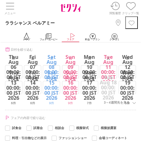
メニュー
閲覧履歴
クリップ一覧
ララシャンス ベルアミー
トップ
フォト・ムービー
フェア
料金・プラン
クチコミ
日付を絞り込む
Thu
Fri
Sat
Sun
Mon
Tue
Wed
木
金
土
日
月
火
水
Aug
Aug
Aug
Aug
Aug
Aug
Aug
06
07
08
09
10
11
12
00:00:
00:00:
00:00:
00:00:
00:00:
00:00:
00:00:
Thu
Fri
Sat
Sun
Mon
Wed
00 JST
00 JST
00 JST
00 JST
00 JST
00 JST
00 JST
Tue
Aug
Aug
Aug
Aug
Aug
Aug
2026
2026
2026
2026
2026
2026
2026
Aug 18
13
14
15
16
17
19
00:00:
00:00:
00:00:
00:00:
00:00:
00:00:
00:00:
5件
5件
9件
9件
7件
9件
5件
00 JST
00 JST
00 JST
00 JST
00 JST
00 JST
00 JST
2026
2026
2026
2026
2026
2026
2026
3～4週間先を見る
6件
6件
9件
9件
7件
5件
フェアの内容で絞り込む
試食会
試着会
相談会
模擬挙式
模擬披露宴
料理・引出物などの展示
ファッションショー
会場コーディネート