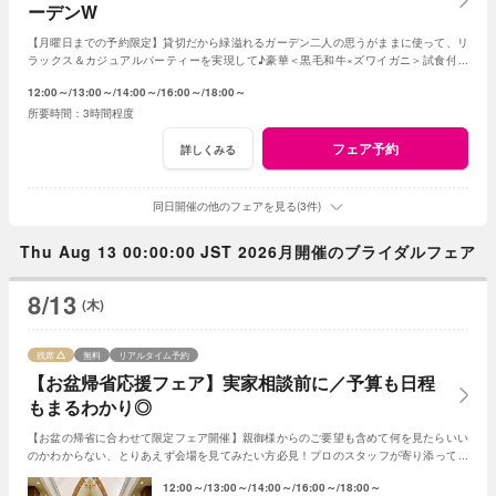
ーデンW
【月曜日までの予約限定】貸切だから緑溢れるガーデン二人の思うがままに使って、リ
ラックス＆カジュアルパーティーを実現して♪豪華＜黒毛和牛×ズワイガニ＞試食付き
★1軒目来館特典で挙式料全額無料に！
12:00～
13:00～
14:00～
16:00～
18:00～
3時間程度
フェア予約
詳しくみる
同日開催の他のフェアを見る(3件)
Thu Aug 13 00:00:00 JST 2026月開催のブライダルフェア
8/13
(木)
残席
無料
リアルタイム予約
【お盆帰省応援フェア】実家相談前に／予算も日程
もまるわかり◎
【お盆の帰省に合わせて限定フェア開催】親御様からのご要望も含めて何を見たらいい
のかわからない、とりあえず会場を見てみたい方必見！プロのスタッフが寄り添ってご
提案◎親御様とご一緒のご来館も大歓迎！
12:00～
13:00～
14:00～
16:00～
18:00～