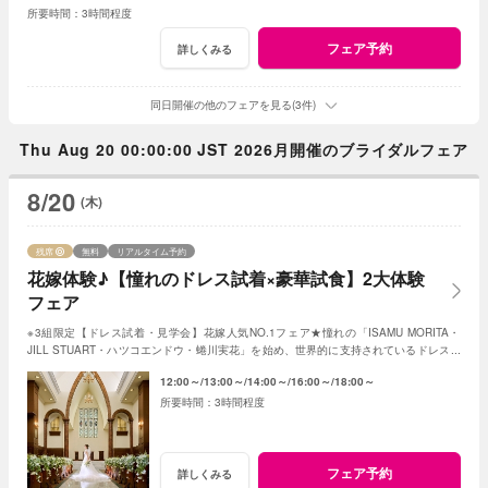
3時間程度
フェア予約
詳しくみる
同日開催の他のフェアを見る(3件)
Thu Aug 20 00:00:00 JST 2026月開催のブライダルフェア
8/20
(木)
残席
無料
リアルタイム予約
花嫁体験♪【憧れのドレス試着×豪華試食】2大体験
フェア
※3組限定【ドレス試着・見学会】花嫁人気NO.1フェア★憧れの「ISAMU MORITA・
JILL STUART・ハツコエンドウ・蜷川実花」を始め、世界的に支持されているドレスと
独立型チャペルを体験♪
12:00～
13:00～
14:00～
16:00～
18:00～
3時間程度
フェア予約
詳しくみる