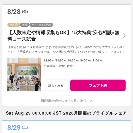
8/28
(金)
残席
無料
リアルタイム予約
【人数未定や情報収集もOK】15大特典*安心相談×無
料コース試食
【直前予約もOK★短時間で!まずは情報収集だけでも◎】初めての方も大丈夫☆安心サポ
ート！「予算感やスケジュール」など素朴な疑問を１つ１つ一緒に解決していきましょ
う！人数未定や他エリア検討の方もおすすめ♪
12:00～
13:00～
14:00～
16:00～
18:00～
120分程度
フェア予約
詳しくみる
同日開催の他のフェアを見る(5件)
Sat Aug 29 00:00:00 JST 2026月開催のブライダルフェア
8/29
(土)