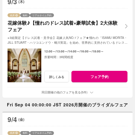
9/3
(木)
残席
無料
リアルタイム予約
花嫁体験♪【憧れのドレス試着×豪華試食】2大体験
フェア
※3組限定【ドレス試着・見学会】花嫁人気NO.1フェア★憧れの「ISAMU MORITA・
JILL STUART・ハツコエンドウ・蜷川実花」を始め、世界的に支持されているドレスと
独立型チャペルを体験♪
12:00～
13:00～
14:00～
16:00～
18:00～
3時間程度
フェア予約
詳しくみる
同日開催の他のフェアを見る(5件)
Fri Sep 04 00:00:00 JST 2026月開催のブライダルフェア
9/4
(金)
残席
無料
リアルタイム予約