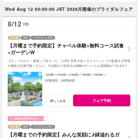
Wed Aug 12 00:00:00 JST 2026月開催のブライダルフェア
8/12
(水)
残席
無料
リアルタイム予約
【月曜まで予約限定】チャペル体験×無料コース試食
×ガーデンW
【カップルから「参加して良かった」の声】世界大会メダリストシェフが監修する料理
が無料で試食可能！さらに、今話題の人気演出の体験やチャペル入場体験ができる♪フェ
アに参加して当日をイメージしてみよう♪
12:00～
13:00～
14:00～
16:00～
18:00～
3時間程度
フェア予約
詳しくみる
残席
無料
リアルタイム予約
【月曜までの予約限定】みんな笑顔に♪緑溢れるガ