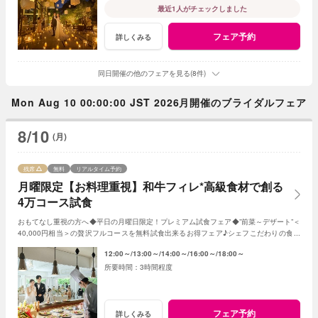
最近1人がチェックしました
フェア予約
詳しくみる
同日開催の他のフェアを見る(8件)
Mon Aug 10 00:00:00 JST 2026月開催のブライダルフェア
8/10
(月)
残席
無料
リアルタイム予約
月曜限定【お料理重視】和牛フィレ*高級食材で創る
4万コース試食
おもてなし重視の方へ◆平日の月曜日限定！プレミアム試食フェア◆”前菜～デザート”＜
40,000円相当＞の贅沢フルコースを無料試食出来るお得フェア♪シェフこだわりの食材
や和牛・ズワイガニが絶品★《3組限定》
12:00～
13:00～
14:00～
16:00～
18:00～
3時間程度
フェア予約
詳しくみる