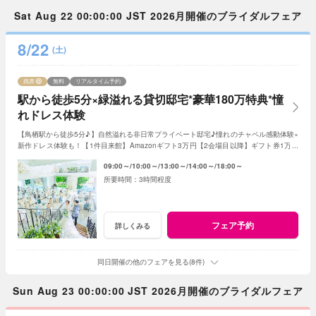
Sat Aug 22 00:00:00 JST 2026月開催のブライダルフェア
8/22
(土)
残席
無料
リアルタイム予約
駅から徒歩5分×緑溢れる貸切邸宅*豪華180万特典*憧
れドレス体験
【鳥栖駅から徒歩5分♪】自然溢れる非日常プライベート邸宅♪憧れのチャペル感動体験×
新作ドレス体験も！【1件目来館】Amazonギフト3万円【2会場目以降】ギフト券1万円
プレゼント＜ご成約で＞最大180万特典付き
09:00～
10:00～
13:00～
14:00～
18:00～
3時間程度
フェア予約
詳しくみる
同日開催の他のフェアを見る(8件)
Sun Aug 23 00:00:00 JST 2026月開催のブライダルフェア