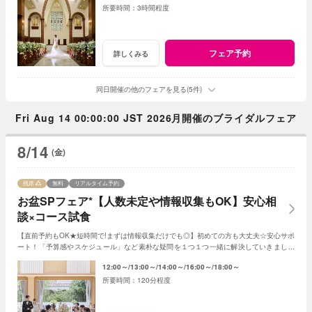
3時間程度
フェア予約
詳しくみる
同日開催の他のフェアを見る(5件)
Fri Aug 14 00:00:00 JST 2026月開催のブライダルフェア
8/14
(金)
残席
無料
リアルタイム予約
お盆SPフェア*【人数未定や情報収集もOK】安心相
談×コース試食
【直前予約もOK★短時間で!まずは情報収集だけでも◎】初めての方も大丈夫☆安心サポ
ート！「予算感やスケジュール」など素朴な疑問を１つ１つ一緒に解決していきましょ
う！人数未定や他エリア検討の方もおすすめ♪
12:00～
13:00～
14:00～
16:00～
18:00～
120分程度