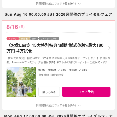
同日開催の他のフェアを見る(8件)
Sun Aug 16 00:00:00 JST 2026月開催のブライダルフェア
8/16
(日)
イチオシ
残席
無料
リアルタイム予約
《お盆Last》15大特別特典*感動*挙式体験×最大180
万円×4万試食
【2組先着限定】お盆Lastフェア*豪華15大特典＼全国3店舗オープン記念／【【1件目来
館】Amazonギフト3万円【2会場目以降】ギフト券1万円プレゼント＜ご成約で＞挙式料
全額OFF*当館口コミNO.1の体験型フェア
09:00～
10:00～
13:00～
14:00～
18:00～
3時間程度
フェア予約
詳しくみる
同日開催の他のフェアを見る(8件)
Mon Aug 17 00:00:00 JST 2026月開催のブライダルフェア