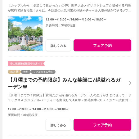
【カップルから「参加して良かった」の声】世界大会メダリストシェフが監修する料理
が無料で試食可能！さらに、今話題の人気演出の体験やチャペル入場体験ができる♪フェ
アに参加して当日をイメージしてみよう♪
12:00～
13:00～
14:00～
16:00～
18:00～
3時間程度
フェア予約
詳しくみる
残席
無料
リアルタイム予約
【月曜までの予約限定】みんな笑顔に♪緑溢れるガ
ーデンW
【月曜日までの予約限定】貸切だから緑溢れるガーデン二人の思うがままに使って、リ
ラックス＆カジュアルパーティーを実現して♪豪華＜黒毛和牛×ズワイガニ＞試食付き
★1軒目来館特典で挙式料全額無料に！
12:00～
13:00～
14:00～
16:00～
18:00～
3時間程度
フェア予約
詳しくみる