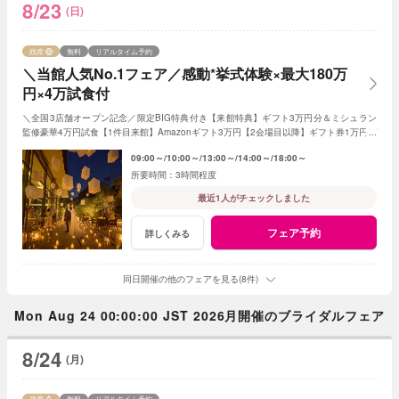
8/23
(日)
残席
無料
リアルタイム予約
＼当館人気No.1フェア／感動*挙式体験×最大180万
円×4万試食付
＼全国3店舗オープン記念／限定BIG特典付き【来館特典】ギフト3万円分＆ミシュラン
監修豪華4万円試食【1件目来館】Amazonギフト3万円【2会場目以降】ギフト券1万円プ
レゼント＜ご成約で＞挙式料全額OFF＆180万特典
09:00～
10:00～
13:00～
14:00～
18:00～
3時間程度
最近1人がチェックしました
フェア予約
詳しくみる
同日開催の他のフェアを見る(8件)
Mon Aug 24 00:00:00 JST 2026月開催のブライダルフェア
8/24
(月)
残席
無料
リアルタイム予約