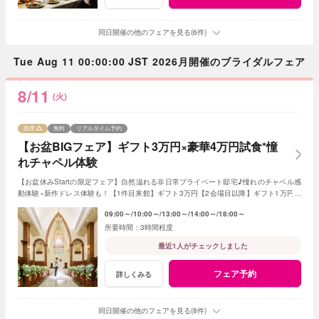
同日開催の他のフェアを見る(6件)
Tue Aug 11 00:00:00 JST 2026月開催のブライダルフェア
8/11
(火)
残席
無料
リアルタイム予約
【お盆BIGフェア】ギフト3万円×豪華4万円試食*憧
れチャペル体験
【お盆休みStartの限定フェア】自然溢れる非日常プライベート邸宅♪憧れのチャペル感
動体験×新作ドレス体験も！【1件目来館】ギフト3万円【2会場目以降】ギフト1万円プ
レゼント＜ご成約で＞最大180万特典付き
09:00～
10:00～
13:00～
14:00～
18:00～
3時間程度
最近1人がチェックしました
フェア予約
詳しくみる
同日開催の他のフェアを見る(8件)