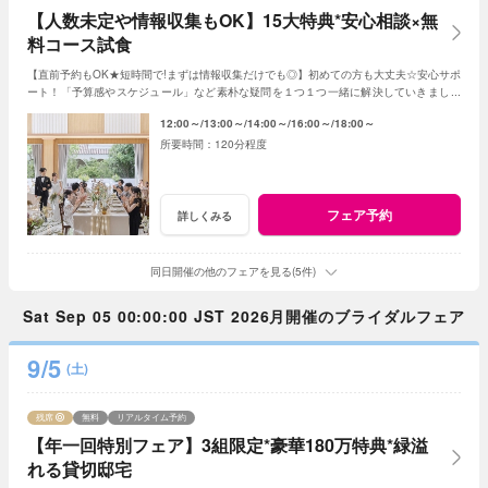
【人数未定や情報収集もOK】15大特典*安心相談×無
料コース試食
【直前予約もOK★短時間で!まずは情報収集だけでも◎】初めての方も大丈夫☆安心サポ
ート！「予算感やスケジュール」など素朴な疑問を１つ１つ一緒に解決していきましょ
う！人数未定や他エリア検討の方もおすすめ♪
12:00～
13:00～
14:00～
16:00～
18:00～
120分程度
フェア予約
詳しくみる
同日開催の他のフェアを見る(5件)
Sat Sep 05 00:00:00 JST 2026月開催のブライダルフェア
9/5
(土)
残席
無料
リアルタイム予約
【年一回特別フェア】3組限定*豪華180万特典*緑溢
れる貸切邸宅