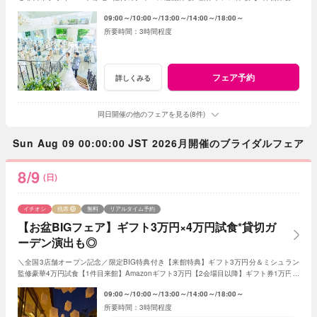
Amazonギフト3万円【2会場目以降】ギフト1万円
09:00～
10:00～
13:00～
14:00～
18:00～
3時間程度
フェア予約
詳しくみる
同日開催の他のフェアを見る(8件)
Sun Aug 09 00:00:00 JST 2026月開催のブライダルフェア
8/9
(日)
イチオシ
残席
無料
リアルタイム予約
【お盆BIGフェア】ギフト3万円×4万円試食*貸切ガ
ーデン演出も◎
＼全国3店舗オープン記念／限定BIG特典付き【来館特典】ギフト3万円分＆ミシュラン
監修豪華4万円試食【1件目来館】Amazonギフト3万円【2会場目以降】ギフト券1万円プ
レゼント＜ご成約で＞挙式料全額OFF＆180万特典
09:00～
10:00～
13:00～
14:00～
18:00～
3時間程度