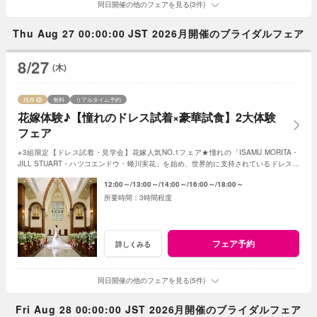
同日開催の他のフェアを見る(3件)
Thu Aug 27 00:00:00 JST 2026月開催のブライダルフェア
8/27
(木)
残席
無料
リアルタイム予約
花嫁体験♪【憧れのドレス試着×豪華試食】2大体験
フェア
※3組限定【ドレス試着・見学会】花嫁人気NO.1フェア★憧れの「ISAMU MORITA・
JILL STUART・ハツコエンドウ・蜷川実花」を始め、世界的に支持されているドレスと
独立型チャペルを体験♪
12:00～
13:00～
14:00～
16:00～
18:00～
3時間程度
フェア予約
詳しくみる
同日開催の他のフェアを見る(5件)
Fri Aug 28 00:00:00 JST 2026月開催のブライダルフェア