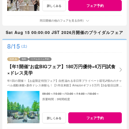
フェア予約
詳しくみる
同日開催の他のフェアを見る(5件)
Sat Aug 15 00:00:00 JST 2026月開催のブライダルフェア
8/15
(土)
残席
無料
リアルタイム予約
【年1開催*お盆BIGフェア】180万円優待×4万円試食
×ドレス見学
年1回の開催！【お盆限定特別フェア】自然溢れる非日常プライベート邸宅♪憧れのチャ
ペル感動体験×新作ドレス体験も！【1件目来館】Amazonギフト3万円【2会場目以降】
ギフト券1万円＜ご成約で＞最大180万特典付き
09:00～
10:00～
13:00～
14:00～
18:00～
3時間程度
フェア予約
詳しくみる