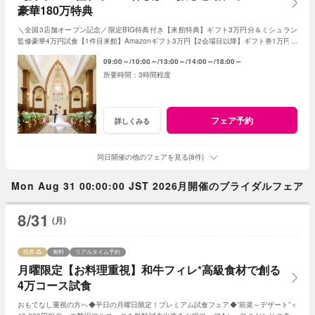
豪華180万特典
＼全国3店舗オープン記念／限定BIG特典付き【来館特典】ギフト3万円分＆ミシュラン
監修豪華4万円試食【1件目来館】Amazonギフト3万円【2会場目以降】ギフト券1万円プ
レゼント＜ご成約で＞挙式料全額OFF＆180万特典
09:00～
10:00～
13:00～
14:00～
18:00～
3時間程度
フェア予約
詳しくみる
同日開催の他のフェアを見る(8件)
Mon Aug 31 00:00:00 JST 2026月開催のブライダルフェア
8/31
(月)
残席
無料
リアルタイム予約
月曜限定【お料理重視】和牛フィレ*高級食材で創る
4万コース試食
おもてなし重視の方へ◆平日の月曜日限定！プレミアム試食フェア◆”前菜～デザート”＜