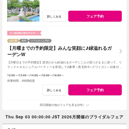
フェア予約
詳しくみる
残席
無料
リアルタイム予約
【月曜までの予約限定】みんな笑顔に♪緑溢れるガ
ーデンW
【月曜日までの予約限定】貸切だから緑溢れるガーデン二人の思うがままに使って、リ
ラックス＆カジュアルパーティーを実現して♪豪華＜黒毛和牛×ズワイガニ＞試食付き
★1軒目来館特典で挙式料全額無料に！
12:00～
13:00～
14:00～
16:00～
18:00～
3時間程度
フェア予約
詳しくみる
同日開催の他のフェアを見る(3件)
Thu Sep 03 00:00:00 JST 2026月開催のブライダルフェア