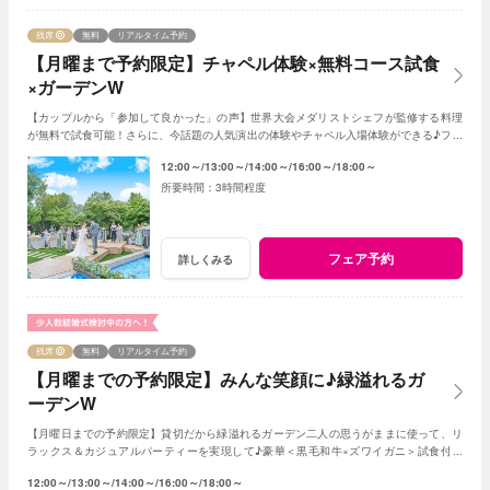
残席
無料
リアルタイム予約
【月曜まで予約限定】チャペル体験×無料コース試食
×ガーデンW
【カップルから「参加して良かった」の声】世界大会メダリストシェフが監修する料理
が無料で試食可能！さらに、今話題の人気演出の体験やチャペル入場体験ができる♪フェ
アに参加して当日をイメージしてみよう♪
12:00～
13:00～
14:00～
16:00～
18:00～
3時間程度
フェア予約
詳しくみる
残席
無料
リアルタイム予約
【月曜までの予約限定】みんな笑顔に♪緑溢れるガ
ーデンW
【月曜日までの予約限定】貸切だから緑溢れるガーデン二人の思うがままに使って、リ
ラックス＆カジュアルパーティーを実現して♪豪華＜黒毛和牛×ズワイガニ＞試食付き
★1軒目来館特典で挙式料全額無料に！
12:00～
13:00～
14:00～
16:00～
18:00～