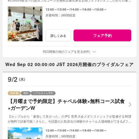
40,000円相当＞の贅沢フルコースを無料試食出来るお得フェア♪シェフこだわりの食材
や和牛・ズワイガニが絶品★《3組限定》
12:00～
13:00～
14:00～
16:00～
18:00～
3時間程度
フェア予約
詳しくみる
同日開催の他のフェアを見る(6件)
Wed Sep 02 00:00:00 JST 2026月開催のブライダルフェア
9/2
(水)
残席
無料
リアルタイム予約
【月曜まで予約限定】チャペル体験×無料コース試食
×ガーデンW
【カップルから「参加して良かった」の声】世界大会メダリストシェフが監修する料理
が無料で試食可能！さらに、今話題の人気演出の体験やチャペル入場体験ができる♪フェ
アに参加して当日をイメージしてみよう♪
12:00～
13:00～
14:00～
16:00～
18:00～
3時間程度