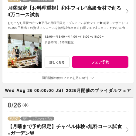
月曜限定【お料理重視】和牛フィレ*高級食材で創る
4万コース試食
おもてなし重視の方へ◆平日の月曜日限定！プレミアム試食フェア◆”前菜～デザート”＜
40,000円相当＞の贅沢フルコースを無料試食出来るお得フェア♪シェフこだわりの食材
や和牛・ズワイガニが絶品★《3組限定》
12:00～
13:00～
14:00～
16:00～
18:00～
3時間程度
フェア予約
詳しくみる
同日開催の他のフェアを見る(6件)
Wed Aug 26 00:00:00 JST 2026月開催のブライダルフェア
8/26
(水)
残席
無料
リアルタイム予約
【月曜まで予約限定】チャペル体験×無料コース試食
×ガーデンW