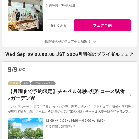
3時間程度
フェア予約
詳しくみる
同日開催の他のフェアを見る(5件)
Wed Sep 09 00:00:00 JST 2026月開催のブライダルフェア
9/9
(水)
残席
無料
リアルタイム予約
【月曜まで予約限定】チャペル体験×無料コース試食
×ガーデンW
【カップルから「参加して良かった」の声】世界大会メダリストシェフが監修する料理
が無料で試食可能！さらに、今話題の人気演出の体験やチャペル入場体験ができる♪フェ
アに参加して当日をイメージしてみよう♪
12:00～
13:00～
14:00～
16:00～
18:00～
3時間程度