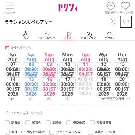
メニュー
閲覧履歴
クリップ一覧
ララシャンス ベルアミー
トップ
フォト・ムービー
フェア
料金・プラン
クチコミ
日付を絞り込む
Fri
Sat
Sun
Mon
Tue
Wed
Thu
金
土
日
月
火
水
木
Aug
Aug
Aug
Aug
Aug
Aug
Aug
07
08
09
10
11
12
13
00:00:
00:00:
00:00:
00:00:
00:00:
00:00:
00:00:
Fri
Sat
Sun
Mon
Wed
Thu
00 JST
00 JST
00 JST
00 JST
00 JST
00 JST
00 JST
Tue
Aug
Aug
Aug
Aug
Aug
Aug
2026
2026
2026
2026
2026
2026
2026
Aug 18
14
15
16
17
19
20
00:00:
00:00:
00:00:
00:00:
00:00:
00:00:
00:00:
5件
9件
9件
7件
9件
5件
6件
00 JST
00 JST
00 JST
00 JST
00 JST
00 JST
00 JST
2026
2026
2026
2026
2026
2026
2026
3～4週間先を見る
6件
9件
9件
7件
5件
6件
フェアの内容で絞り込む
試食会
試着会
相談会
模擬挙式
模擬披露宴
料理・引出物などの展示
ファッションショー
会場コーディネート