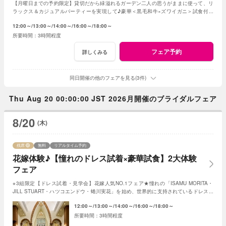
【月曜日までの予約限定】貸切だから緑溢れるガーデン二人の思うがままに使って、リ
ラックス＆カジュアルパーティーを実現して♪豪華＜黒毛和牛×ズワイガニ＞試食付き
★1軒目来館特典で挙式料全額無料に！
12:00～
13:00～
14:00～
16:00～
18:00～
3時間程度
フェア予約
詳しくみる
同日開催の他のフェアを見る(3件)
Thu Aug 20 00:00:00 JST 2026月開催のブライダルフェア
8/20
(木)
残席
無料
リアルタイム予約
花嫁体験♪【憧れのドレス試着×豪華試食】2大体験
フェア
※3組限定【ドレス試着・見学会】花嫁人気NO.1フェア★憧れの「ISAMU MORITA・
JILL STUART・ハツコエンドウ・蜷川実花」を始め、世界的に支持されているドレスと
独立型チャペルを体験♪
12:00～
13:00～
14:00～
16:00～
18:00～
3時間程度