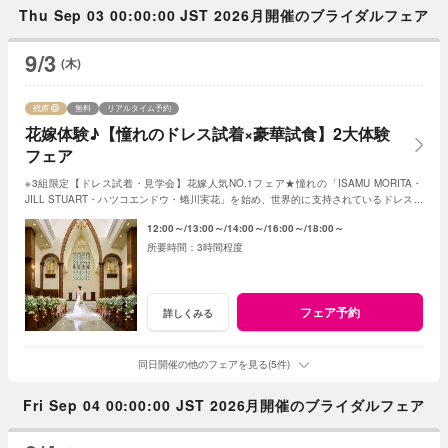
Thu Sep 03 00:00:00 JST 2026月開催のブライダルフェア
9/3
(木)
残席
無料
リアルタイム予約
花嫁体験♪【憧れのドレス試着×豪華試食】2大体験
フェア
※3組限定【ドレス試着・見学会】花嫁人気NO.1フェア★憧れの「ISAMU MORITA・
JILL STUART・ハツコエンドウ・蜷川実花」を始め、世界的に支持されているドレスと
独立型チャペルを体験♪
12:00～
13:00～
14:00～
16:00～
18:00～
3時間程度
フェア予約
詳しくみる
同日開催の他のフェアを見る(5件)
Fri Sep 04 00:00:00 JST 2026月開催のブライダルフェア