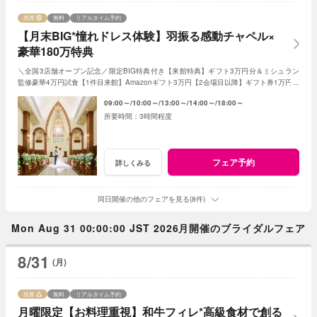
残席
無料
リアルタイム予約
【月末BIG*憧れドレス体験】羽振る感動チャペル×
豪華180万特典
＼全国3店舗オープン記念／限定BIG特典付き【来館特典】ギフト3万円分＆ミシュラン
監修豪華4万円試食【1件目来館】Amazonギフト3万円【2会場目以降】ギフト券1万円プ
レゼント＜ご成約で＞挙式料全額OFF＆180万特典
09:00～
10:00～
13:00～
14:00～
18:00～
3時間程度
フェア予約
詳しくみる
同日開催の他のフェアを見る(8件)
Mon Aug 31 00:00:00 JST 2026月開催のブライダルフェア
8/31
(月)
残席
無料
リアルタイム予約
月曜限定【お料理重視】和牛フィレ*高級食材で創る