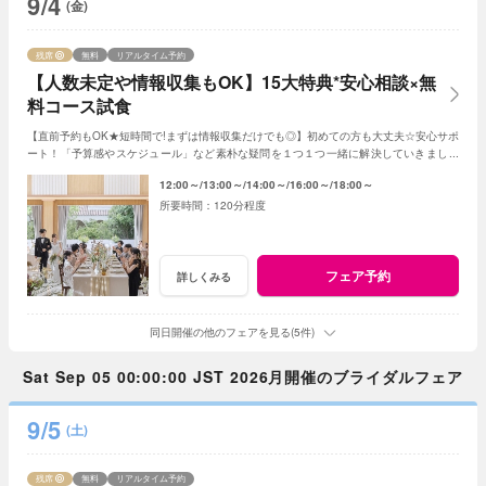
9/4
(金)
残席
無料
リアルタイム予約
【人数未定や情報収集もOK】15大特典*安心相談×無
料コース試食
【直前予約もOK★短時間で!まずは情報収集だけでも◎】初めての方も大丈夫☆安心サポ
ート！「予算感やスケジュール」など素朴な疑問を１つ１つ一緒に解決していきましょ
う！人数未定や他エリア検討の方もおすすめ♪
12:00～
13:00～
14:00～
16:00～
18:00～
120分程度
フェア予約
詳しくみる
同日開催の他のフェアを見る(5件)
Sat Sep 05 00:00:00 JST 2026月開催のブライダルフェア
9/5
(土)
残席
無料
リアルタイム予約