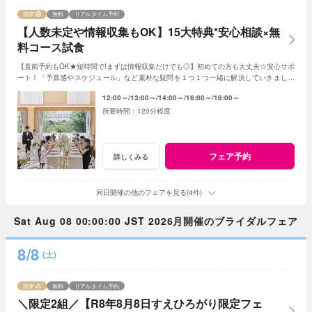
残席
無料
リアルタイム予約
【人数未定や情報収集もOK】15大特典*安心相談×無
料コース試食
【直前予約もOK★短時間で!まずは情報収集だけでも◎】初めての方も大丈夫☆安心サポ
ート！「予算感やスケジュール」など素朴な疑問を１つ１つ一緒に解決していきましょ
う！人数未定や他エリア検討の方もおすすめ♪
12:00～
13:00～
14:00～
16:00～
18:00～
120分程度
フェア予約
詳しくみる
同日開催の他のフェアを見る(4件)
Sat Aug 08 00:00:00 JST 2026月開催のブライダルフェア
8/8
(土)
残席
無料
リアルタイム予約
＼限定2組／【R8年8月8日すえひろがり限定フェ