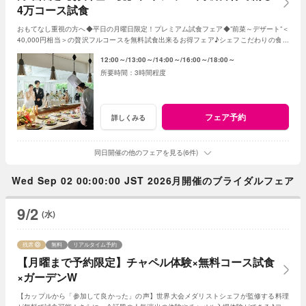
4万コース試食
おもてなし重視の方へ◆平日の月曜日限定！プレミアム試食フェア◆”前菜～デザート”＜
40,000円相当＞の贅沢フルコースを無料試食出来るお得フェア♪シェフこだわりの食材
や和牛・ズワイガニが絶品★《3組限定》
12:00～
13:00～
14:00～
16:00～
18:00～
3時間程度
フェア予約
詳しくみる
同日開催の他のフェアを見る(6件)
Wed Sep 02 00:00:00 JST 2026月開催のブライダルフェア
9/2
(水)
残席
無料
リアルタイム予約
【月曜まで予約限定】チャペル体験×無料コース試食
×ガーデンW
【カップルから「参加して良かった」の声】世界大会メダリストシェフが監修する料理