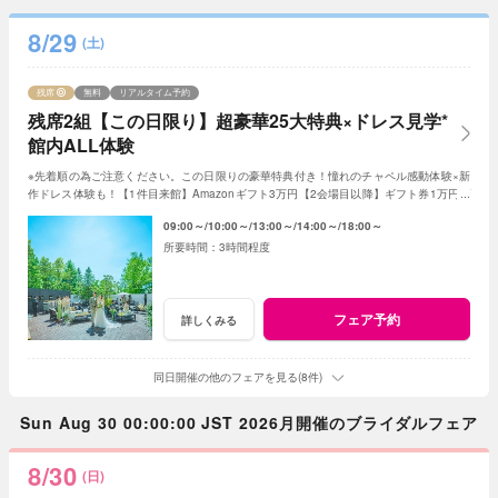
8/29
(土)
残席
無料
リアルタイム予約
残席2組【この日限り】超豪華25大特典×ドレス見学*
館内ALL体験
※先着順の為ご注意ください。この日限りの豪華特典付き！憧れのチャペル感動体験×新
作ドレス体験も！【1件目来館】Amazonギフト3万円【2会場目以降】ギフト券1万円プ
レゼント＜ご成約で＞最大180万特典付き
09:00～
10:00～
13:00～
14:00～
18:00～
3時間程度
フェア予約
詳しくみる
同日開催の他のフェアを見る(8件)
Sun Aug 30 00:00:00 JST 2026月開催のブライダルフェア
8/30
(日)