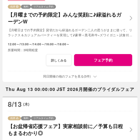
残席
無料
リアルタイム予約
【月曜までの予約限定】みんな笑顔に♪緑溢れるガ
ーデンW
【月曜日までの予約限定】貸切だから緑溢れるガーデン二人の思うがままに使って、リ
ラックス＆カジュアルパーティーを実現して♪豪華＜黒毛和牛×ズワイガニ＞試食付き
★1軒目来館特典で挙式料全額無料に！
12:00～
13:00～
14:00～
16:00～
18:00～
3時間程度
フェア予約
詳しくみる
同日開催の他のフェアを見る(3件)
Thu Aug 13 00:00:00 JST 2026月開催のブライダルフェア
8/13
(木)
残席
無料
リアルタイム予約
【お盆帰省応援フェア】実家相談前に／予算も日程
もまるわかり◎