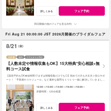
フェア予約
詳しくみる
同日開催の他のフェアを見る(5件)
Fri Aug 21 00:00:00 JST 2026月開催のブライダルフェア
8/21
(金)
残席
無料
リアルタイム予約
【人数未定や情報収集もOK】15大特典*安心相談×無
料コース試食
【直前予約もOK★短時間で!まずは情報収集だけでも◎】初めての方も大丈夫☆安心サポ
ート！「予算感やスケジュール」など素朴な疑問を１つ１つ一緒に解決していきましょ
う！人数未定や他エリア検討の方もおすすめ♪
12:00～
13:00～
14:00～
16:00～
18:00～
120分程度
フェア予約
詳しくみる