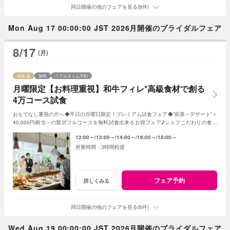
同日開催の他のフェアを見る(8件)
Mon Aug 17 00:00:00 JST 2026月開催のブライダルフェア
8/17
(月)
残席
無料
リアルタイム予約
月曜限定【お料理重視】和牛フィレ*高級食材で創る
4万コース試食
おもてなし重視の方へ◆平日の月曜日限定！プレミアム試食フェア◆”前菜～デザート”＜
40,000円相当＞の贅沢フルコースを無料試食出来るお得フェア♪シェフこだわりの食材
や和牛・ズワイガニが絶品★《3組限定》
12:00～
13:00～
14:00～
16:00～
18:00～
3時間程度
フェア予約
詳しくみる
同日開催の他のフェアを見る(6件)
Wed Aug 19 00:00:00 JST 2026月開催のブライダルフェア