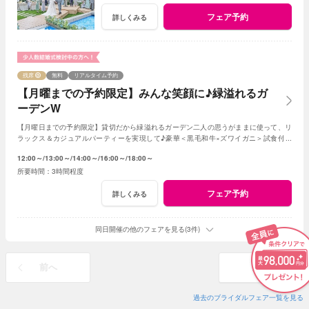
フェア予約
詳しくみる
残席
無料
リアルタイム予約
【月曜までの予約限定】みんな笑顔に♪緑溢れるガ
ーデンW
【月曜日までの予約限定】貸切だから緑溢れるガーデン二人の思うがままに使って、リ
ラックス＆カジュアルパーティーを実現して♪豪華＜黒毛和牛×ズワイガニ＞試食付き
★1軒目来館特典で挙式料全額無料に！
12:00～
13:00～
14:00～
16:00～
18:00～
3時間程度
フェア予約
詳しくみる
同日開催の他のフェアを見る(3件)
前へ
次へ
過去のブライダルフェア一覧を見る