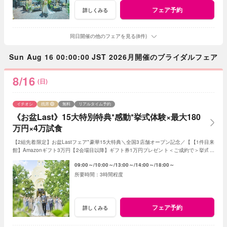
フェア予約
詳しくみる
同日開催の他のフェアを見る(8件)
Sun Aug 16 00:00:00 JST 2026月開催のブライダルフェア
8/16
(日)
イチオシ
残席
無料
リアルタイム予約
《お盆Last》15大特別特典*感動*挙式体験×最大180
万円×4万試食
【2組先着限定】お盆Lastフェア*豪華15大特典＼全国3店舗オープン記念／【【1件目来
館】Amazonギフト3万円【2会場目以降】ギフト券1万円プレゼント＜ご成約で＞挙式料
全額OFF*当館口コミNO.1の体験型フェア
09:00～
10:00～
13:00～
14:00～
18:00～
3時間程度
フェア予約
詳しくみる