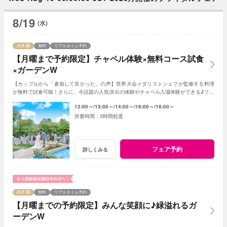
8/19
(水)
残席
無料
リアルタイム予約
【月曜まで予約限定】チャペル体験×無料コース試食
×ガーデンW
【カップルから「参加して良かった」の声】世界大会メダリストシェフが監修する料理
が無料で試食可能！さらに、今話題の人気演出の体験やチャペル入場体験ができる♪フェ
アに参加して当日をイメージしてみよう♪
12:00～
13:00～
14:00～
16:00～
18:00～
3時間程度
フェア予約
詳しくみる
残席
無料
リアルタイム予約
【月曜までの予約限定】みんな笑顔に♪緑溢れるガ
ーデンW