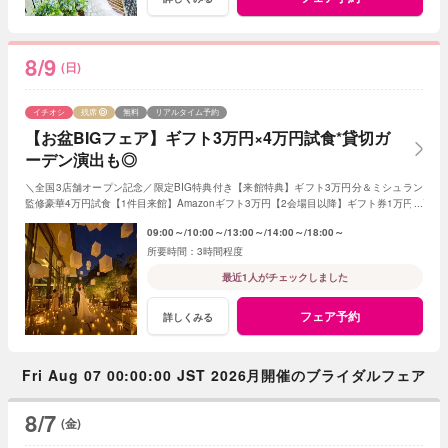
8/9
(日)
イチオシ
残席
無料
リアルタイム予約
【お盆BIGフェア】ギフト3万円×4万円試食*貸切ガ
ーデン演出も◎
＼全国3店舗オープン記念／限定BIG特典付き【来館特典】ギフト3万円分＆ミシュラン
監修豪華4万円試食【1件目来館】Amazonギフト3万円【2会場目以降】ギフト券1万円プ
レゼント＜ご成約で＞挙式料全額OFF＆180万特典
09:00～
10:00～
13:00～
14:00～
18:00～
3時間程度
最近1人がチェックしました
フェア予約
詳しくみる
Fri Aug 07 00:00:00 JST 2026月開催のブライダルフェア
8/7
(金)