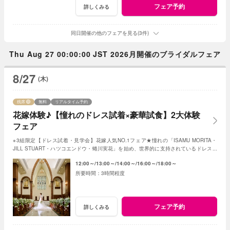
フェア予約
詳しくみる
同日開催の他のフェアを見る(3件)
Thu Aug 27 00:00:00 JST 2026月開催のブライダルフェア
8/27
(木)
残席
無料
リアルタイム予約
花嫁体験♪【憧れのドレス試着×豪華試食】2大体験
フェア
※3組限定【ドレス試着・見学会】花嫁人気NO.1フェア★憧れの「ISAMU MORITA・
JILL STUART・ハツコエンドウ・蜷川実花」を始め、世界的に支持されているドレスと
独立型チャペルを体験♪
12:00～
13:00～
14:00～
16:00～
18:00～
3時間程度
フェア予約
詳しくみる