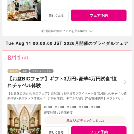
フェア予約
詳しくみる
同日開催の他のフェアを見る(6件)
Tue Aug 11 00:00:00 JST 2026月開催のブライダルフェア
8/11
(火)
残席
無料
リアルタイム予約
【お盆BIGフェア】ギフト3万円×豪華4万円試食*憧
れチャペル体験
【お盆休みStartの限定フェア】自然溢れる非日常プライベート邸宅♪憧れのチャペル感
動体験×新作ドレス体験も！【1件目来館】ギフト3万円【2会場目以降】ギフト1万円プ
レゼント＜ご成約で＞最大180万特典付き
09:00～
10:00～
13:00～
14:00～
18:00～
3時間程度
最近1人がチェックしました
フェア予約
詳しくみる