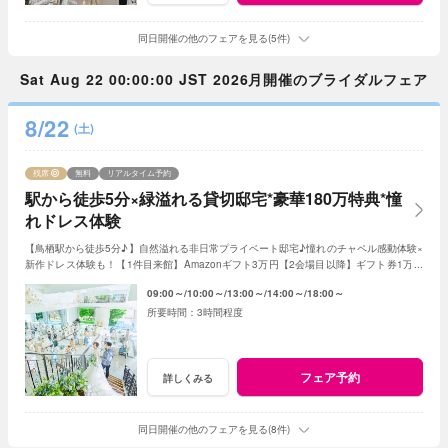
同日開催の他のフェアを見る(5件)
Sat Aug 22 00:00:00 JST 2026月開催のブライダルフェア
8/22
(土)
残席
無料
リアルタイム予約
駅から徒歩5分×緑溢れる貸切邸宅*豪華180万特典*憧
れドレス体験
【鳥栖駅から徒歩5分♪】自然溢れる非日常プライベート邸宅♪憧れのチャペル感動体験×
新作ドレス体験も！【1件目来館】Amazonギフト3万円【2会場目以降】ギフト券1万円
プレゼント＜ご成約で＞最大180万特典付き
09:00～
10:00～
13:00～
14:00～
18:00～
3時間程度
フェア予約
詳しくみる
同日開催の他のフェアを見る(8件)