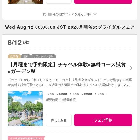
同日開催の他のフェアを見る(8件)
Wed Aug 12 00:00:00 JST 2026月開催のブライダルフェア
8/12
(水)
残席
無料
リアルタイム予約
【月曜まで予約限定】チャペル体験×無料コース試食
×ガーデンW
【カップルから「参加して良かった」の声】世界大会メダリストシェフが監修する料理
が無料で試食可能！さらに、今話題の人気演出の体験やチャペル入場体験ができる♪フェ
アに参加して当日をイメージしてみよう♪
12:00～
13:00～
14:00～
16:00～
18:00～
3時間程度
フェア予約
詳しくみる