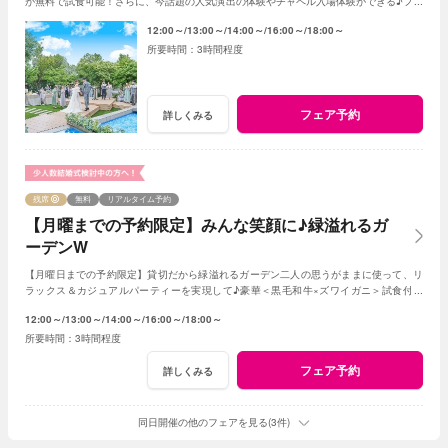
が無料で試食可能！さらに、今話題の人気演出の体験やチャペル入場体験ができる♪フェ
アに参加して当日をイメージしてみよう♪
12:00～
13:00～
14:00～
16:00～
18:00～
3時間程度
フェア予約
詳しくみる
残席
無料
リアルタイム予約
【月曜までの予約限定】みんな笑顔に♪緑溢れるガ
ーデンW
【月曜日までの予約限定】貸切だから緑溢れるガーデン二人の思うがままに使って、リ
ラックス＆カジュアルパーティーを実現して♪豪華＜黒毛和牛×ズワイガニ＞試食付き
★1軒目来館特典で挙式料全額無料に！
12:00～
13:00～
14:00～
16:00～
18:00～
3時間程度
フェア予約
詳しくみる
同日開催の他のフェアを見る(3件)