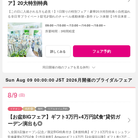
ア】20大特別特典
【この日に入籍される方も必見！】1日限りの特別フェア！豪華20大特別特典☆自然溢れ
る非日常プライベート邸宅♪憧れのチャペル感動体験×新作ドレス体験【1件目来館】
Amazonギフト3万円【2会場目以降】ギフト1万円
09:00～
10:00～
13:00～
14:00～
18:00～
3時間程度
フェア予約
詳しくみる
同日開催の他のフェアを見る(8件)
Sun Aug 09 00:00:00 JST 2026月開催のブライダルフェア
8/9
(日)
イチオシ
残席
無料
リアルタイム予約
【お盆BIGフェア】ギフト3万円×4万円試食*貸切ガ
ーデン演出も◎
＼全国3店舗オープン記念／限定BIG特典付き【来館特典】ギフト3万円分＆ミシュラン
監修豪華4万円試食【1件目来館】Amazonギフト3万円【2会場目以降】ギフト券1万円プ