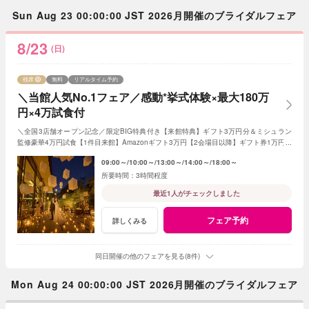
Sun Aug 23 00:00:00 JST 2026月開催のブライダルフェア
8/23
(日)
残席
無料
リアルタイム予約
＼当館人気No.1フェア／感動*挙式体験×最大180万
円×4万試食付
＼全国3店舗オープン記念／限定BIG特典付き【来館特典】ギフト3万円分＆ミシュラン
監修豪華4万円試食【1件目来館】Amazonギフト3万円【2会場目以降】ギフト券1万円プ
レゼント＜ご成約で＞挙式料全額OFF＆180万特典
09:00～
10:00～
13:00～
14:00～
18:00～
3時間程度
最近1人がチェックしました
フェア予約
詳しくみる
同日開催の他のフェアを見る(8件)
Mon Aug 24 00:00:00 JST 2026月開催のブライダルフェア