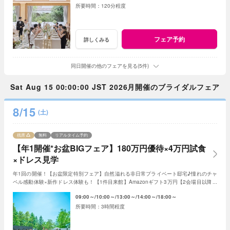
120分程度
フェア予約
詳しくみる
同日開催の他のフェアを見る(5件)
Sat Aug 15 00:00:00 JST 2026月開催のブライダルフェア
8/15
(土)
残席
無料
リアルタイム予約
【年1開催*お盆BIGフェア】180万円優待×4万円試食
×ドレス見学
年1回の開催！【お盆限定特別フェア】自然溢れる非日常プライベート邸宅♪憧れのチャ
ペル感動体験×新作ドレス体験も！【1件目来館】Amazonギフト3万円【2会場目以降】
ギフト券1万円＜ご成約で＞最大180万特典付き
09:00～
10:00～
13:00～
14:00～
18:00～
3時間程度