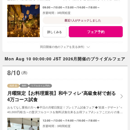
レゼント＜ご成約で＞挙式料全額OFF＆180万特典
09:00～
10:00～
13:00～
14:00～
18:00～
3時間程度
最近1人がチェックしました
フェア予約
詳しくみる
同日開催の他のフェアを見る(8件)
Mon Aug 10 00:00:00 JST 2026月開催のブライダルフェア
8/10
(月)
残席
無料
リアルタイム予約
月曜限定【お料理重視】和牛フィレ*高級食材で創る
4万コース試食
おもてなし重視の方へ◆平日の月曜日限定！プレミアム試食フェア◆”前菜～デザート”＜
40,000円相当＞の贅沢フルコースを無料試食出来るお得フェア♪シェフこだわりの食材
や和牛・ズワイガニが絶品★《3組限定》
12:00～
13:00～
14:00～
16:00～
18:00～
3時間程度