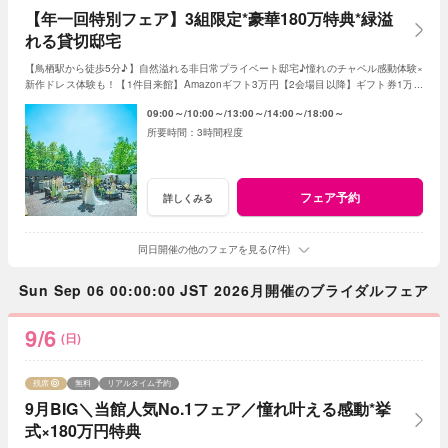
【年一回特別フェア】3組限定*豪華180万特典*緑溢
れる貸切邸宅
【鳥栖駅から徒歩5分♪】自然溢れる非日常プライベート邸宅♪憧れのチャペル感動体験×
新作ドレス体験も！【1件目来館】Amazonギフト3万円【2会場目以降】ギフト券1万円
プレゼント＜ご成約で＞最大180万特典付き
09:00～
10:00～
13:00～
14:00～
18:00～
3時間程度
フェア予約
詳しくみる
同日開催の他のフェアを見る(7件)
Sun Sep 06 00:00:00 JST 2026月開催のブライダルフェア
9/6
(日)
残席
無料
リアルタイム予約
9月BIG＼当館人気No.1フェア／憧れ叶える感動*挙
式×180万円特典