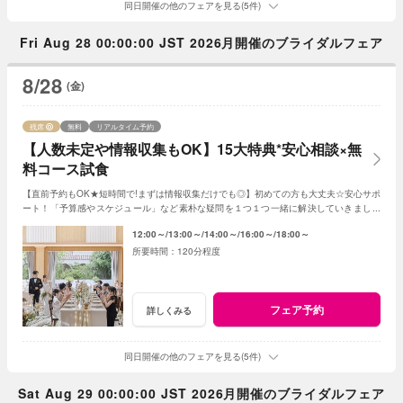
同日開催の他のフェアを見る(5件)
Fri Aug 28 00:00:00 JST 2026月開催のブライダルフェア
8/28
(金)
残席
無料
リアルタイム予約
【人数未定や情報収集もOK】15大特典*安心相談×無
料コース試食
【直前予約もOK★短時間で!まずは情報収集だけでも◎】初めての方も大丈夫☆安心サポ
ート！「予算感やスケジュール」など素朴な疑問を１つ１つ一緒に解決していきましょ
う！人数未定や他エリア検討の方もおすすめ♪
12:00～
13:00～
14:00～
16:00～
18:00～
120分程度
フェア予約
詳しくみる
同日開催の他のフェアを見る(5件)
Sat Aug 29 00:00:00 JST 2026月開催のブライダルフェア