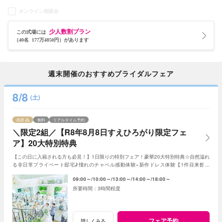
オンライン相談会
少人数割プラン
この式場には
（40名 177万4850円）があります
週末開催のおすすめブライダルフェア
8/8
(土)
残席
無料
リアルタイム予約
＼限定2組／【R8年8月8日すえひろがり限定フェ
ア】20大特別特典
【この日に入籍される方も必見！】1日限りの特別フェア！豪華20大特別特典☆自然溢れ
る非日常プライベート邸宅♪憧れのチャペル感動体験×新作ドレス体験【1件目来館】
Amazonギフト3万円【2会場目以降】ギフト1万円
09:00～
10:00～
13:00～
14:00～
18:00～
3時間程度
フェア予約
詳しくみる