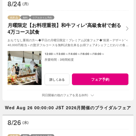
8/24
(月)
残席
無料
リアルタイム予約
月曜限定【お料理重視】和牛フィレ*高級食材で創る
4万コース試食
おもてなし重視の方へ◆平日の月曜日限定！プレミアム試食フェア◆”前菜～デザート”＜
40,000円相当＞の贅沢フルコースを無料試食出来るお得フェア♪シェフこだわりの食材
や和牛・ズワイガニが絶品★《3組限定》
12:00～
13:00～
14:00～
16:00～
18:00～
3時間程度
フェア予約
詳しくみる
同日開催の他のフェアを見る(6件)
Wed Aug 26 00:00:00 JST 2026月開催のブライダルフェア
8/26
(水)
残席
無料
リアルタイム予約