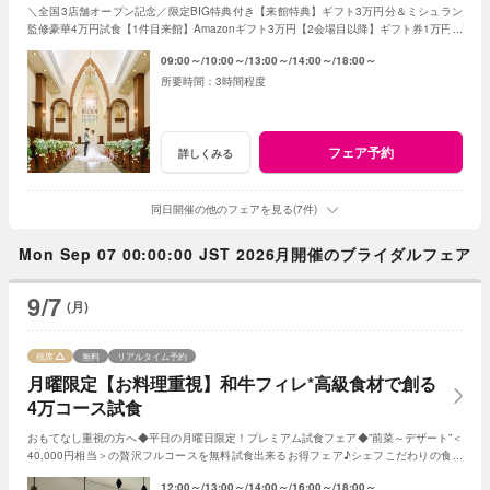
＼全国3店舗オープン記念／限定BIG特典付き【来館特典】ギフト3万円分＆ミシュラン
監修豪華4万円試食【1件目来館】Amazonギフト3万円【2会場目以降】ギフト券1万円プ
レゼント＜ご成約で＞挙式料全額OFF＆180万特典
09:00～
10:00～
13:00～
14:00～
18:00～
3時間程度
フェア予約
詳しくみる
同日開催の他のフェアを見る(7件)
Mon Sep 07 00:00:00 JST 2026月開催のブライダルフェア
9/7
(月)
残席
無料
リアルタイム予約
月曜限定【お料理重視】和牛フィレ*高級食材で創る
4万コース試食
おもてなし重視の方へ◆平日の月曜日限定！プレミアム試食フェア◆”前菜～デザート”＜
40,000円相当＞の贅沢フルコースを無料試食出来るお得フェア♪シェフこだわりの食材
や和牛・ズワイガニが絶品★《3組限定》
12:00～
13:00～
14:00～
16:00～
18:00～