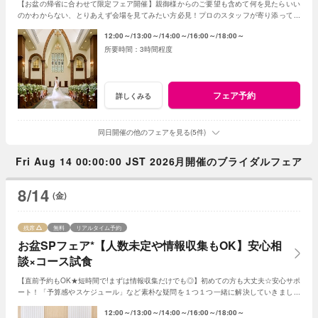
【お盆の帰省に合わせて限定フェア開催】親御様からのご要望も含めて何を見たらいい
のかわからない、とりあえず会場を見てみたい方必見！プロのスタッフが寄り添ってご
提案◎親御様とご一緒のご来館も大歓迎！
12:00～
13:00～
14:00～
16:00～
18:00～
3時間程度
フェア予約
詳しくみる
同日開催の他のフェアを見る(5件)
Fri Aug 14 00:00:00 JST 2026月開催のブライダルフェア
8/14
(金)
残席
無料
リアルタイム予約
お盆SPフェア*【人数未定や情報収集もOK】安心相
談×コース試食
【直前予約もOK★短時間で!まずは情報収集だけでも◎】初めての方も大丈夫☆安心サポ
ート！「予算感やスケジュール」など素朴な疑問を１つ１つ一緒に解決していきましょ
う！人数未定や他エリア検討の方もおすすめ♪
12:00～
13:00～
14:00～
16:00～
18:00～