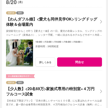
8/20
(木)
残席
無料
【わんダフル婚】<愛犬も同伴見学OK>リングドッグ
体験＆会場案内
貸切邸宅だからこそ叶う【愛犬と一緒】の一日。愛犬の衣装レンタル、リングドッグの
トレーニング（資格あり）、シッター手配、一緒に泊まれるホテルなどサポート内容の
ご案内や会場案内＆コース試食(無料）もOK！
10:00～
13:00～
14:00～
16:00～
18:00～
3時間程度
問合せ
詳しくみる
残席
無料
【少人数】<20名69万>家族式専用の特別室×４万円
フルコース試食
【30名以下限定プラン】「日本の美しいチャペル１００選」にも選ばれたチャペルは必
見です。森一望の会食専用の特別室見学、４万円相当のフルコース試食（無料）のご用