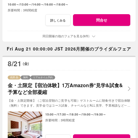
意です。予算は特別プランをご提案いたします。
10:00～
13:00～
14:00～
16:00～
18:00～
3時間程度
問合せ
詳しくみる
同日開催の他のフェアを見る(9件)
Fri Aug 21 00:00:00 JST 2026月開催のブライダルフェア
8/21
(金)
残席
無料
リアルタイム予約
金・土限定【宿泊体験】1万Amazon券*見学&試食&
予算など全部凝縮
【金・土限定開催】（ご宿泊翌朝のご見学も可能）ゲストルームに朝食付きで宿泊体験
（無料）できます。見学会ではコース試食、チャペルなどALL見学、予算相談など一日
で全部体験できるスペシャルフェアです。
15:00～
17:30～
18:30～
19:00～
19:30～
3時間程度