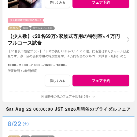
フェア予約
詳しくみる
残席
無料
リアルタイム予約
【少人数】<20名69万>家族式専用の特別室×４万円
フルコース試食
【30名以下限定プラン】「日本の美しいチャペル１００選」にも選ばれたチャペルは必
見です。森一望の会食専用の特別室見学、４万円相当のフルコース試食（無料）のご用
意です。予算は特別プランをご提案いたします。
10:00～
13:00～
14:00～
16:00～
18:00～
3時間程度
フェア予約
詳しくみる
同日開催の他のフェアを見る(10件)
Sat Aug 22 00:00:00 JST 2026月開催のブライダルフェア
8/22
(土)