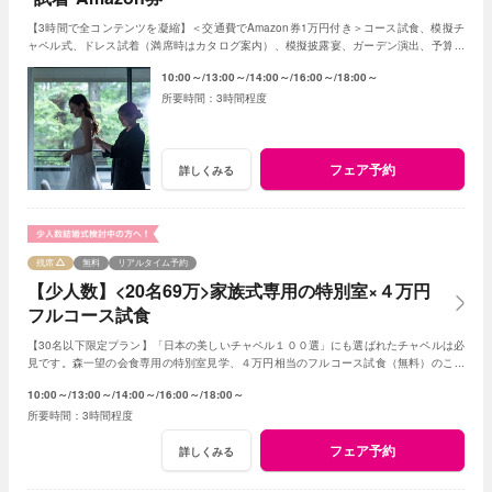
【3時間で全コンテンツを凝縮】＜交通費でAmazon券1万円付き＞コース試食、模擬チ
ャペル式、ドレス試着（満席時はカタログ案内）、模擬披露宴、ガーデン演出、予算や
日程相談など全部体験できる平日BIGフェアです
10:00～
13:00～
14:00～
16:00～
18:00～
3時間程度
フェア予約
詳しくみる
残席
無料
リアルタイム予約
【少人数】<20名69万>家族式専用の特別室×４万円
フルコース試食
【30名以下限定プラン】「日本の美しいチャペル１００選」にも選ばれたチャペルは必
見です。森一望の会食専用の特別室見学、４万円相当のフルコース試食（無料）のご用
意です。予算は特別プランをご提案いたします。
10:00～
13:00～
14:00～
16:00～
18:00～
3時間程度
フェア予約
詳しくみる