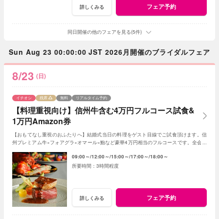
フェア予約
詳しくみる
同日開催の他のフェアを見る(5件)
Sun Aug 23 00:00:00 JST 2026月開催のブライダルフェア
8/23
(日)
イチオシ
残席
無料
リアルタイム予約
【料理重視向け】信州牛含む4万円フルコース試食&
1万円Amazon券
【おもてなし重視のおふたりへ】結婚式当日の料理をゲスト目線でご試食頂けます。信
州プレミアム牛×フォアグラ×オマール×鮑など豪華4万円相当のフルコースです。全会場
見学や予算・日程相談も含むBIGフェアです。
09:00～
12:00～
15:00～
17:00～
18:00～
3時間程度
フェア予約
詳しくみる