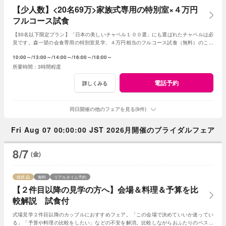
【少人数】<20名69万>家族式専用の特別室×４万円
フルコース試食
【30名以下限定プラン】「日本の美しいチャペル１００選」にも選ばれたチャペルは必
見です。森一望の会食専用の特別室見学、４万円相当のフルコース試食（無料）のご用
意です。予算は特別プランをご提案いたします。
10:00～
13:00～
14:00～
16:00～
18:00～
3時間程度
電話予約
詳しくみる
同日開催の他のフェアを見る(9件)
Fri Aug 07 00:00:00 JST 2026月開催のブライダルフェア
8/7
(金)
残席
無料
リアルタイム予約
【２件目以降の見学の方へ】会場＆料理＆予算を比
較解説 試食付
式場見学２件目以降のカップルにおすすめフェア。「この会場で決めていいか迷ってい
る」「予算や料理の比較をしたい」などの不安を解消。比較しながらおふたりのベスト