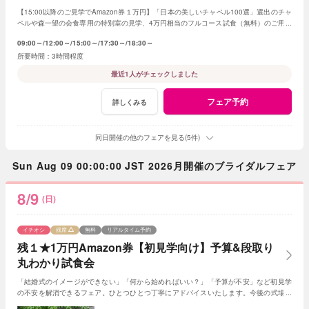
【15:00以降のご見学でAmazon券１万円】「日本の美しいチャペル100選」選出のチャ
ペルや森一望の会食専用の特別室の見学、4万円相当のフルコース試食（無料）のご用意
です。予算は特別プランのご提案です
09:00～
12:00～
15:00～
17:30～
18:30～
3時間程度
最近1人がチェックしました
フェア予約
詳しくみる
同日開催の他のフェアを見る(5件)
Sun Aug 09 00:00:00 JST 2026月開催のブライダルフェア
8/9
(日)
イチオシ
残席
無料
リアルタイム予約
残１★1万円Amazon券【初見学向け】予算&段取り
丸わかり試食会
「結婚式のイメージができない」「何から始めればいい？」「予算が不安」など初見学
の不安を解消できるフェア。ひとつひとつ丁寧にアドバイスいたします。今後の式場見
学の比較ポイントも見つけられる試食付きフェア