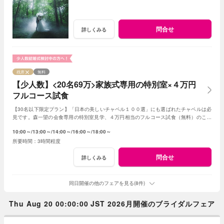
問合せ
詳しくみる
残席
無料
【少人数】<20名69万>家族式専用の特別室×４万円
フルコース試食
【30名以下限定プラン】「日本の美しいチャペル１００選」にも選ばれたチャペルは必
見です。森一望の会食専用の特別室見学、４万円相当のフルコース試食（無料）のご用
意です。予算は特別プランをご提案いたします。
10:00～
13:00～
14:00～
16:00～
18:00～
3時間程度
問合せ
詳しくみる
同日開催の他のフェアを見る(8件)
Thu Aug 20 00:00:00 JST 2026月開催のブライダルフェア