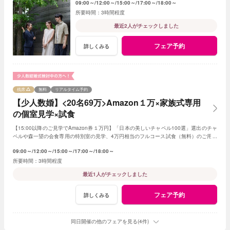
09:00～
12:00～
15:00～
17:00～
18:00～
3時間程度
最近2人がチェックしました
フェア予約
詳しくみる
残席
無料
リアルタイム予約
【少人数婚】<20名69万>Amazon１万×家族式専用
の個室見学×試食
【15:00以降のご見学でAmazon券１万円】「日本の美しいチャペル100選」選出のチャ
ペルや森一望の会食専用の特別室の見学、4万円相当のフルコース試食（無料）のご用意
です。予算は特別プランのご提案です
09:00～
12:00～
15:00～
17:00～
18:00～
3時間程度
最近1人がチェックしました
フェア予約
詳しくみる
同日開催の他のフェアを見る(4件)