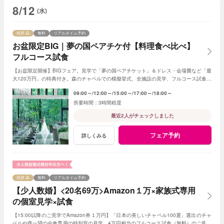
8/12
(水)
残席
無料
リアルタイム予約
お盆限定BIG｜夢の国ペアチケ付【料理食べ比べ】
フルコース試食
【お盆限定開催】BIGフェア。見学で「夢の国ペアチケット」＆ドレス・会場費など「最
大120万円」の特典付き。森のチャペルでの模擬挙式、全施設の見学、フルコース試食、
予算のご案内など内容充実。※6組限定
09:00～
12:00～
15:00～
17:00～
18:00～
3時間程度
最近2人がチェックしました
フェア予約
詳しくみる
残席
無料
リアルタイム予約
【少人数婚】<20名69万>Amazon１万×家族式専用
の個室見学×試食
【15:00以降のご見学でAmazon券１万円】「日本の美しいチャペル100選」選出のチャ
ペルや森一望の会食専用の特別室の見学、4万円相当のフルコース試食（無料）のご用意