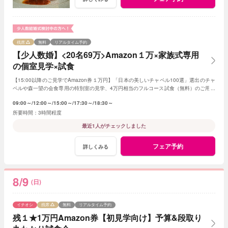
残席
無料
リアルタイム予約
【少人数婚】<20名69万>Amazon１万×家族式専用
の個室見学×試食
【15:00以降のご見学でAmazon券１万円】「日本の美しいチャペル100選」選出のチャ
ペルや森一望の会食専用の特別室の見学、4万円相当のフルコース試食（無料）のご用意
です。予算は特別プランのご提案です
09:00～
12:00～
15:00～
17:30～
18:30～
3時間程度
最近1人がチェックしました
フェア予約
詳しくみる
8/9
(日)
イチオシ
残席
無料
リアルタイム予約
残１★1万円Amazon券【初見学向け】予算&段取り