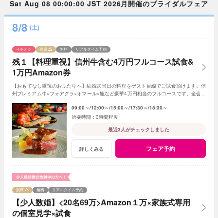
Sat Aug 08 00:00:00 JST 2026月開催のブライダルフェア
8/8
(土)
イチオシ
残席
無料
リアルタイム予約
残１【料理重視】信州牛含む4万円フルコース試食&
1万円Amazon券
【おもてなし重視のおふたりへ】結婚式当日の料理をゲスト目線でご試食頂けます。信
州プレミアム牛×フォアグラ×オマール×鮑など豪華4万円相当のフルコースです。全会場
見学や予算・日程相談も含むBIGフェアです。
09:00～
12:00～
15:00～
17:30～
18:30～
3時間程度
最近3人がチェックしました
フェア予約
詳しくみる
残席
無料
リアルタイム予約
【少人数婚】<20名69万>Amazon１万×家族式専用
の個室見学×試食