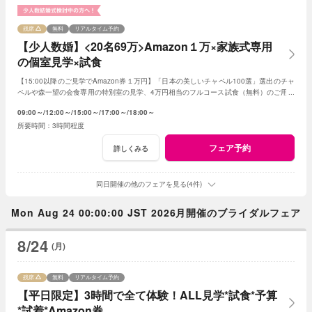
残席
無料
リアルタイム予約
【少人数婚】<20名69万>Amazon１万×家族式専用
の個室見学×試食
【15:00以降のご見学でAmazon券１万円】「日本の美しいチャペル100選」選出のチャ
ペルや森一望の会食専用の特別室の見学、4万円相当のフルコース試食（無料）のご用意
です。予算は特別プランのご提案です
09:00～
12:00～
15:00～
17:00～
18:00～
3時間程度
フェア予約
詳しくみる
同日開催の他のフェアを見る(4件)
Mon Aug 24 00:00:00 JST 2026月開催のブライダルフェア
8/24
(月)
残席
無料
リアルタイム予約
【平日限定】3時間で全て体験！ALL見学*試食*予算
*試着*Amazon券