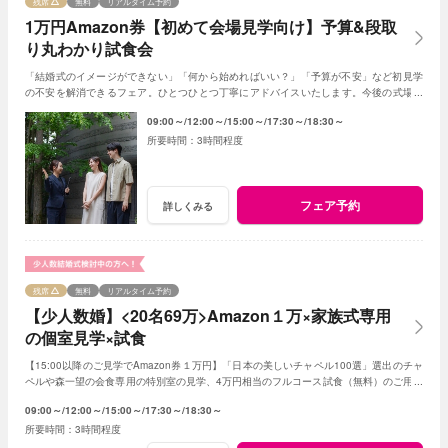
残席
無料
リアルタイム予約
1万円Amazon券【初めて会場見学向け】予算&段取
り丸わかり試食会
「結婚式のイメージができない」「何から始めればいい？」「予算が不安」など初見学
の不安を解消できるフェア。ひとつひとつ丁寧にアドバイスいたします。今後の式場見
学の比較ポイントも見つけられる試食付きフェア
09:00～
12:00～
15:00～
17:30～
18:30～
3時間程度
フェア予約
詳しくみる
残席
無料
リアルタイム予約
【少人数婚】<20名69万>Amazon１万×家族式専用
の個室見学×試食
【15:00以降のご見学でAmazon券１万円】「日本の美しいチャペル100選」選出のチャ
ペルや森一望の会食専用の特別室の見学、4万円相当のフルコース試食（無料）のご用意
です。予算は特別プランのご提案です
09:00～
12:00～
15:00～
17:30～
18:30～
3時間程度