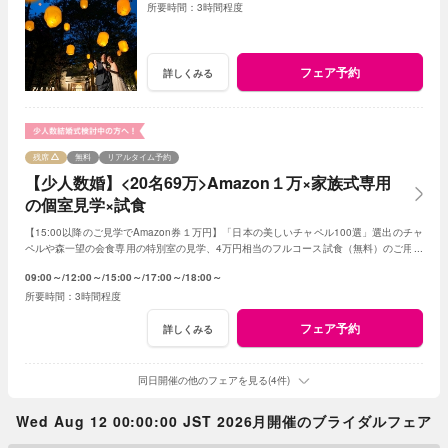
3時間程度
フェア予約
詳しくみる
残席
無料
リアルタイム予約
【少人数婚】<20名69万>Amazon１万×家族式専用
の個室見学×試食
【15:00以降のご見学でAmazon券１万円】「日本の美しいチャペル100選」選出のチャ
ペルや森一望の会食専用の特別室の見学、4万円相当のフルコース試食（無料）のご用意
です。予算は特別プランのご提案です
09:00～
12:00～
15:00～
17:00～
18:00～
3時間程度
フェア予約
詳しくみる
同日開催の他のフェアを見る(4件)
Wed Aug 12 00:00:00 JST 2026月開催のブライダルフェア