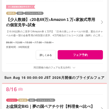
残席
無料
リアルタイム予約
【少人数婚】<20名69万>Amazon１万×家族式専用
の個室見学×試食
【15:00以降のご見学でAmazon券１万円】「日本の美しいチャペル100選」選出のチャ
ペルや森一望の会食専用の特別室の見学、4万円相当のフルコース試食（無料）のご用意
です。予算は特別プランのご提案です
09:00～
12:00～
15:00～
17:00～
18:00～
3時間程度
フェア予約
詳しくみる
同日開催の他のフェアを見る(5件)
Sun Aug 16 00:00:00 JST 2026月開催のブライダルフェア
8/16
(日)
イチオシ
残席
無料
リアルタイム予約
お盆限定BIG｜夢の国ペアチケ付【料理食べ比べ】