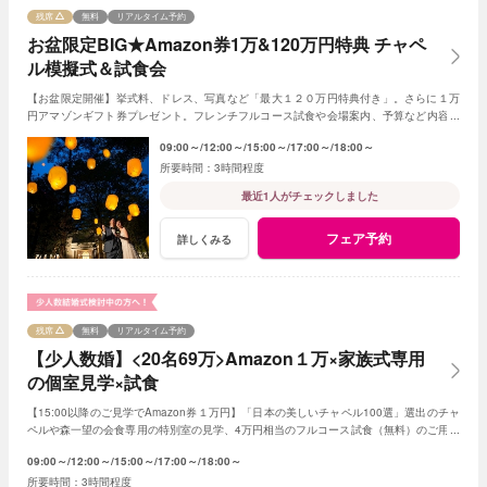
残席
無料
リアルタイム予約
お盆限定BIG★Amazon券1万&120万円特典 チャペ
ル模擬式＆試食会
【お盆限定開催】挙式料、ドレス、写真など「最大１２０万円特典付き」。さらに１万
円アマゾンギフト券プレゼント。フレンチフルコース試食や会場案内、予算など内容充
実フェア。１０組限定なので早めのご予約を
09:00～
12:00～
15:00～
17:00～
18:00～
3時間程度
最近1人がチェックしました
フェア予約
詳しくみる
残席
無料
リアルタイム予約
【少人数婚】<20名69万>Amazon１万×家族式専用
の個室見学×試食
【15:00以降のご見学でAmazon券１万円】「日本の美しいチャペル100選」選出のチャ
ペルや森一望の会食専用の特別室の見学、4万円相当のフルコース試食（無料）のご用意
です。予算は特別プランのご提案です
09:00～
12:00～
15:00～
17:00～
18:00～
3時間程度