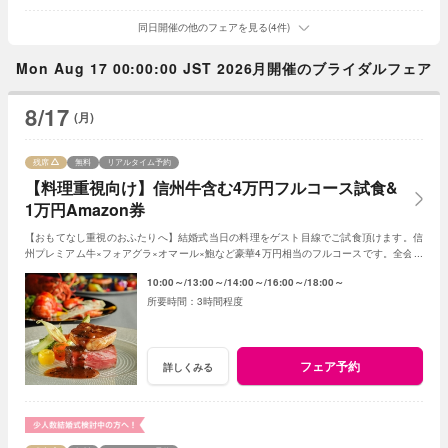
同日開催の他のフェアを見る(4件)
Mon Aug 17 00:00:00 JST 2026月開催のブライダルフェア
8/17
(月)
残席
無料
リアルタイム予約
【料理重視向け】信州牛含む4万円フルコース試食&
1万円Amazon券
【おもてなし重視のおふたりへ】結婚式当日の料理をゲスト目線でご試食頂けます。信
州プレミアム牛×フォアグラ×オマール×鮑など豪華4万円相当のフルコースです。全会場
見学や予算・日程相談も含むBIGフェアです。
10:00～
13:00～
14:00～
16:00～
18:00～
3時間程度
フェア予約
詳しくみる