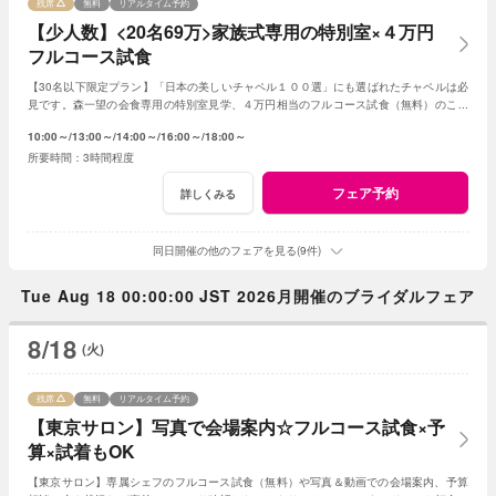
残席
無料
リアルタイム予約
【少人数】<20名69万>家族式専用の特別室×４万円
フルコース試食
【30名以下限定プラン】「日本の美しいチャペル１００選」にも選ばれたチャペルは必
見です。森一望の会食専用の特別室見学、４万円相当のフルコース試食（無料）のご用
意です。予算は特別プランをご提案いたします。
10:00～
13:00～
14:00～
16:00～
18:00～
3時間程度
フェア予約
詳しくみる
同日開催の他のフェアを見る(9件)
Tue Aug 18 00:00:00 JST 2026月開催のブライダルフェア
8/18
(火)
残席
無料
リアルタイム予約
【東京サロン】写真で会場案内☆フルコース試食×予
算×試着もOK
【東京サロン】専属シェフのフルコース試食（無料）や写真＆動画での会場案内、予算