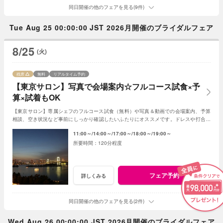
同日開催の他のフェアを見る(9件)
Tue Aug 25 00:00:00 JST 2026月開催のブライダルフェア
8/25
(火)
残席
無料
リアルタイム予約
【東京サロン】写真で会場案内☆フルコース試食×予
算×試着もOK
【東京サロン】専属シェフのフルコース試食（無料）や写真＆動画での会場案内、予算
相談、空き状況など事前にしっかり確認したいふたりにオススメです。ドレスや打合せ
も都内で準備可能。まずは気軽にご参加ください
11:00～
14:00～
17:00～
18:00～
19:00～
120分程度
フェア予約
詳しくみる
同日開催の他のフェアを見る(2件)
Wed Aug 26 00:00:00 JST 2026月開催のブライダルフェア