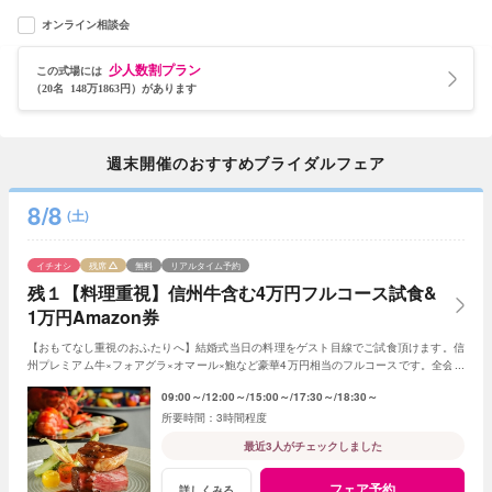
オンライン相談会
少人数割プラン
この式場には
（20名 148万1863円）があります
週末開催のおすすめブライダルフェア
8/8
(土)
イチオシ
残席
無料
リアルタイム予約
残１【料理重視】信州牛含む4万円フルコース試食&
1万円Amazon券
【おもてなし重視のおふたりへ】結婚式当日の料理をゲスト目線でご試食頂けます。信
州プレミアム牛×フォアグラ×オマール×鮑など豪華4万円相当のフルコースです。全会場
見学や予算・日程相談も含むBIGフェアです。
09:00～
12:00～
15:00～
17:30～
18:30～
3時間程度
最近3人がチェックしました
フェア予約
詳しくみる