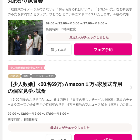
丸わかり試食会
「結婚式のイメージができない」「何から始めればいい？」「予算が不安」など初見学
の不安を解消できるフェア。ひとつひとつ丁寧にアドバイスいたします。今後の式場見
学の比較ポイントも見つけられる試食付きフェア
09:00～
12:00～
15:00～
17:00～
18:00～
3時間程度
最近2人がチェックしました
フェア予約
詳しくみる
残席
無料
リアルタイム予約
【少人数婚】<20名69万>Amazon１万×家族式専用
の個室見学×試食
【15:00以降のご見学でAmazon券１万円】「日本の美しいチャペル100選」選出のチャ
ペルや森一望の会食専用の特別室の見学、4万円相当のフルコース試食（無料）のご用意
です。予算は特別プランのご提案です
09:00～
12:00～
15:00～
17:00～
18:00～
3時間程度
最近1人がチェックしました
フェア予約