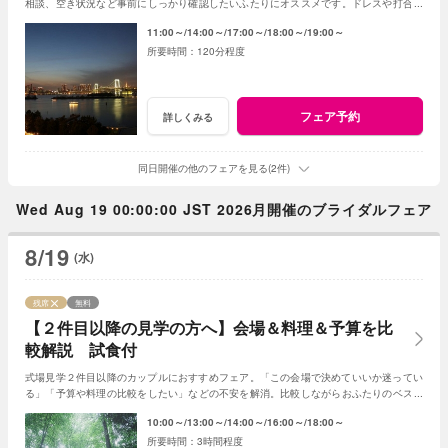
相談、空き状況など事前にしっかり確認したいふたりにオススメです。ドレスや打合せ
も都内で準備可能。まずは気軽にご参加ください
11:00～
14:00～
17:00～
18:00～
19:00～
120分程度
フェア予約
詳しくみる
同日開催の他のフェアを見る(2件)
Wed Aug 19 00:00:00 JST 2026月開催のブライダルフェア
8/19
(水)
残席
無料
【２件目以降の見学の方へ】会場＆料理＆予算を比
較解説 試食付
式場見学２件目以降のカップルにおすすめフェア。「この会場で決めていいか迷ってい
る」「予算や料理の比較をしたい」などの不安を解消。比較しながらおふたりのベスト
の会場選びをサポートいたします※コース試食付
10:00～
13:00～
14:00～
16:00～
18:00～
3時間程度