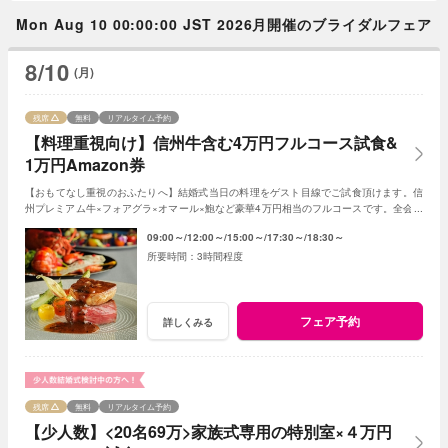
Mon Aug 10 00:00:00 JST 2026月開催のブライダルフェア
8/10
(月)
残席
無料
リアルタイム予約
【料理重視向け】信州牛含む4万円フルコース試食&
1万円Amazon券
【おもてなし重視のおふたりへ】結婚式当日の料理をゲスト目線でご試食頂けます。信
州プレミアム牛×フォアグラ×オマール×鮑など豪華4万円相当のフルコースです。全会場
見学や予算・日程相談も含むBIGフェアです。
09:00～
12:00～
15:00～
17:30～
18:30～
3時間程度
フェア予約
詳しくみる
残席
無料
リアルタイム予約
【少人数】<20名69万>家族式専用の特別室×４万円