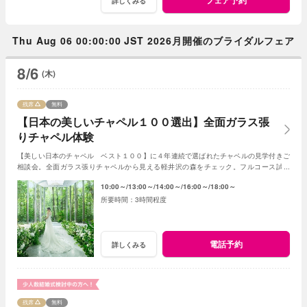
詳しくみる
Thu Aug 06 00:00:00 JST 2026月開催のブライダルフェア
8/6
(木)
残席
無料
【日本の美しいチャペル１００選出】全面ガラス張
りチャペル体験
【美しい日本のチャペル ベスト１００】に４年連続で選ばれたチャペルの見学付きご
相談会。全面ガラス張りチャペルから見える軽井沢の森をチェック。フルコース試食
（無料）や予算解説など内容充実のフェア。
10:00～
13:00～
14:00～
16:00～
18:00～
3時間程度
電話予約
詳しくみる
残席
無料