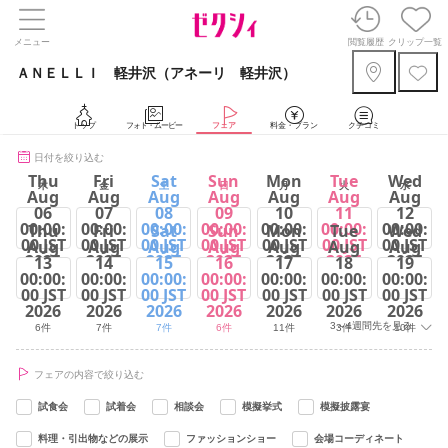
メニュー
閲覧履歴
クリップ一覧
ＡＮＥＬＬＩ 軽井沢（アネーリ 軽井沢）
トップ
フォト・ムービー
フェア
料金・プラン
クチコミ
日付を絞り込む
Thu
Fri
Sat
Sun
Mon
Tue
Wed
木
金
土
日
月
火
水
Aug
Aug
Aug
Aug
Aug
Aug
Aug
06
07
08
09
10
11
12
00:00:
00:00:
00:00:
00:00:
00:00:
00:00:
00:00:
Thu
Fri
Sat
Sun
Mon
Tue
Wed
00 JST
00 JST
00 JST
00 JST
00 JST
00 JST
00 JST
Aug
Aug
Aug
Aug
Aug
Aug
Aug
2026
2026
2026
2026
2026
2026
2026
13
14
15
16
17
18
19
00:00:
00:00:
00:00:
00:00:
00:00:
00:00:
00:00:
11件
12件
7件
6件
11件
6件
6件
00 JST
00 JST
00 JST
00 JST
00 JST
00 JST
00 JST
2026
2026
2026
2026
2026
2026
2026
3～4週間先を見る
6件
7件
7件
6件
11件
3件
10件
フェアの内容で絞り込む
試食会
試着会
相談会
模擬挙式
模擬披露宴
料理・引出物などの展示
ファッションショー
会場コーディネート