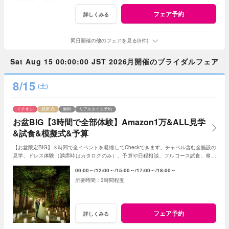
フェア予約
詳しくみる
同日開催の他のフェアを見る(5件)
Sat Aug 15 00:00:00 JST 2026月開催のブライダルフェア
8/15
(土)
イチオシ
残席
無料
リアルタイム予約
お盆BIG【3時間で全部体験】Amazon1万&ALL見学
&試食&模擬式&予算
【お盆限定BIG】３時間で全イベントを凝縮してCheckできます。チャペル含む全施設の
見学、ドレス体験（満席時はカタログのみ）、予算や日程相談、フルコース試食、模擬
挙式、ガーデン演出見学など内容充実フェア
09:00～
12:00～
15:00～
17:00～
18:00～
3時間程度
フェア予約
詳しくみる