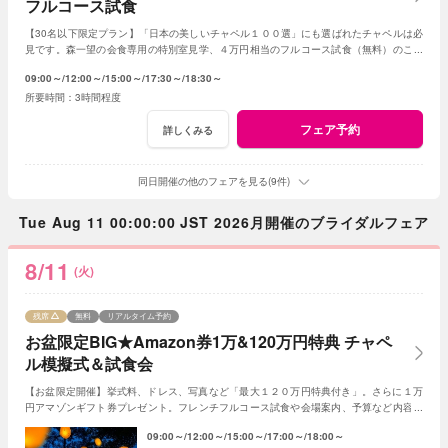
フルコース試食
【30名以下限定プラン】「日本の美しいチャペル１００選」にも選ばれたチャペルは必
見です。森一望の会食専用の特別室見学、４万円相当のフルコース試食（無料）のご用
意です。予算は特別プランをご提案いたします。
09:00～
12:00～
15:00～
17:30～
18:30～
3時間程度
フェア予約
詳しくみる
同日開催の他のフェアを見る(9件)
Tue Aug 11 00:00:00 JST 2026月開催のブライダルフェア
8/11
(火)
残席
無料
リアルタイム予約
お盆限定BIG★Amazon券1万&120万円特典 チャペ
ル模擬式＆試食会
【お盆限定開催】挙式料、ドレス、写真など「最大１２０万円特典付き」。さらに１万
円アマゾンギフト券プレゼント。フレンチフルコース試食や会場案内、予算など内容充
実フェア。１０組限定なので早めのご予約を
09:00～
12:00～
15:00～
17:00～
18:00～