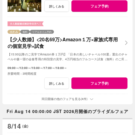
フェア予約
詳しくみる
残席
無料
リアルタイム予約
【少人数婚】<20名69万>Amazon１万×家族式専用
の個室見学×試食
【15:00以降のご見学でAmazon券１万円】「日本の美しいチャペル100選」選出のチャ
ペルや森一望の会食専用の特別室の見学、4万円相当のフルコース試食（無料）のご用意
です。予算は特別プランのご提案です
09:00～
12:00～
15:00～
17:00～
18:00～
3時間程度
フェア予約
詳しくみる
同日開催の他のフェアを見る(4件)
Fri Aug 14 00:00:00 JST 2026月開催のブライダルフェア
8/14
(金)