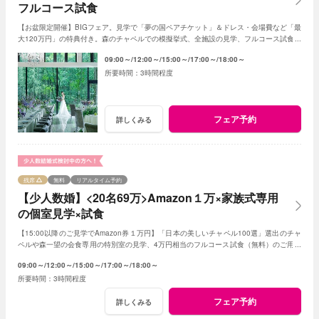
フルコース試食
【お盆限定開催】BIGフェア。見学で「夢の国ペアチケット」＆ドレス・会場費など「最
大120万円」の特典付き。森のチャペルでの模擬挙式、全施設の見学、フルコース試食、
予算のご案内など内容充実。※6組限定
09:00～
12:00～
15:00～
17:00～
18:00～
3時間程度
フェア予約
詳しくみる
残席
無料
リアルタイム予約
【少人数婚】<20名69万>Amazon１万×家族式専用
の個室見学×試食
【15:00以降のご見学でAmazon券１万円】「日本の美しいチャペル100選」選出のチャ
ペルや森一望の会食専用の特別室の見学、4万円相当のフルコース試食（無料）のご用意
です。予算は特別プランのご提案です
09:00～
12:00～
15:00～
17:00～
18:00～
3時間程度
フェア予約
詳しくみる