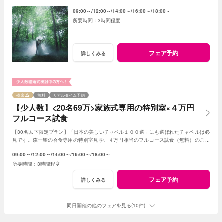
の会場選びをサポートいたします※コース試食付
09:00～
12:00～
14:00～
16:00～
18:00～
3時間程度
フェア予約
詳しくみる
残席
無料
リアルタイム予約
【少人数】<20名69万>家族式専用の特別室×４万円
フルコース試食
【30名以下限定プラン】「日本の美しいチャペル１００選」にも選ばれたチャペルは必
見です。森一望の会食専用の特別室見学、４万円相当のフルコース試食（無料）のご用
意です。予算は特別プランをご提案いたします。
09:00～
12:00～
14:00～
16:00～
18:00～
3時間程度
フェア予約
詳しくみる
同日開催の他のフェアを見る(10件)