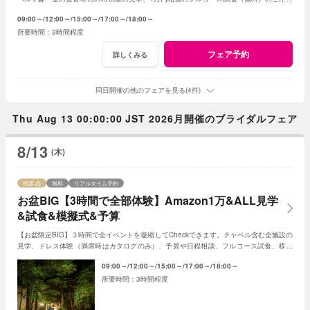
です。予算は特別プランのご提案です
09:00～
12:00～
15:00～
17:00～
18:00～
3時間程度
フェア予約
詳しくみる
同日開催の他のフェアを見る(4件)
Thu Aug 13 00:00:00 JST 2026月開催のブライダルフェア
8/13
(木)
残席
無料
リアルタイム予約
お盆BIG【3時間で全部体験】Amazon1万&ALL見学
&試食&模擬式&予算
【お盆限定BIG】３時間で全イベントを凝縮してCheckできます。チャペル含む全施設の
見学、ドレス体験（満席時はカタログのみ）、予算や日程相談、フルコース試食、模擬
挙式、ガーデン演出見学など内容充実フェア
09:00～
12:00～
15:00～
17:00～
18:00～
3時間程度