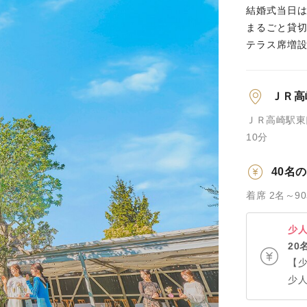
結婚式当日
まるごと貸
テラス席増
ＪＲ高
ＪＲ高崎駅東
10分
40名
着席 2名～9
少
20
【
少
ポ