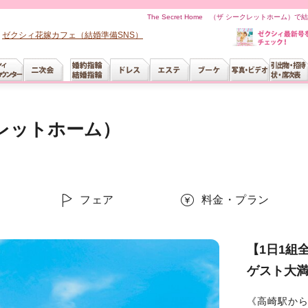
The Secret Home （ザ シークレットホー
ゼクシィ花嫁カフェ（結婚準備SNS）
シークレットホーム）
ー
フェア
料金・プラン
【1日1組
ゲスト大
《高崎駅か