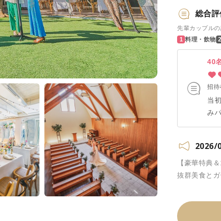
総合評
先輩カップルの
料理・飲物
40
招待
当
み
ま
は
2026/
が
【豪華特典＆
抜群美食とガ