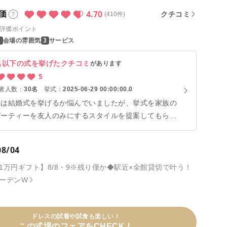
4.70
価
クチコミ
(410件)
評価ポイント
会場の雰囲気
サービス
名以下の式を挙げたクチコミ
があります
5
者人数：
30名
挙式：
2025-06-29 00:00:00.0
初は結婚式を挙げるか悩んでいましたが、挙式を家族の
パーティーを友人のみにするスタイルを提案してもらい
した。 家族に花嫁姿が見せられたこと、パーティーで
友人のみで思いっきり楽しめたこと、やりたかったこと
08/04
叶った最高の一日でした。
1万円ギフト】8/8・9※残り僅か◆駅近×全館貸切で叶う！
ーデンW
ドレスの試着や試食も楽しい！
この式場のフェアをCHECK！