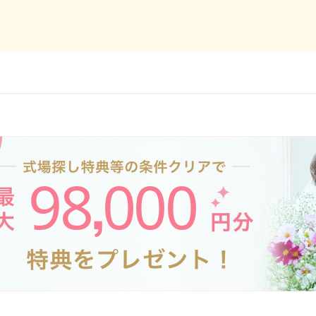
98
000
,