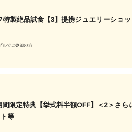
フ特製絶品試食【3】提携ジュエリーショップ
ップルでご参加の方
／期間限定特典【挙式料半額OFF】＜2＞さ
ント等