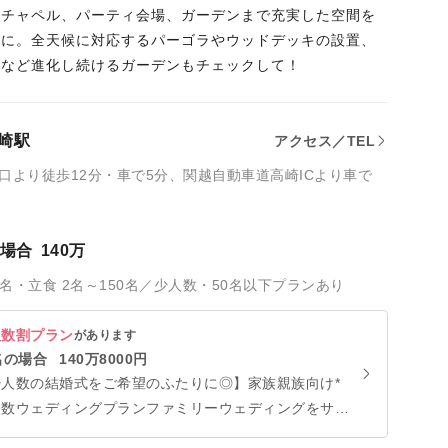
はチャペル、パーティ会場、ガーデンまで充実した空間を
切に。全天候に対応するパーゴラやウッドデッキの設置、
設など進化し続けるガーデンもチェックして！
崎駅
アクセス／TEL
口より徒歩12分・車で5分、関越自動車道高崎ICより車で
の場合
140万
0名・立食 2名～150名／少人数・50名以下プランあり
人数割プラン
があります
名の場合
140万8000円
少人数の結婚式をご希望のふたりに◎】家族親族向け*
人数ウェディングプランファミリーウェディングをサ
ート！アットホームな思い出を！