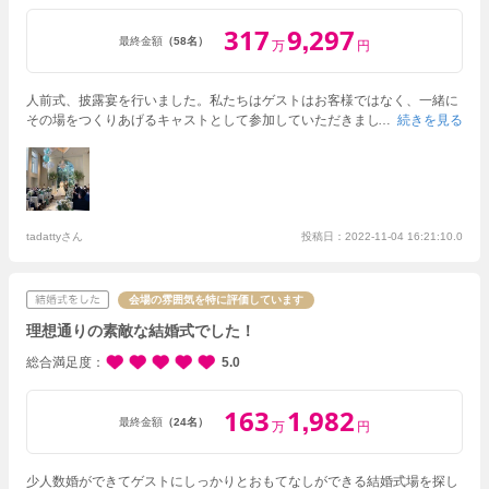
317
9
297
,
最終金額
（58名）
万
円
人前式、披露宴を行いました。
私たちはゲストはお客様ではなく、一緒に
その場をつくりあげるキャストとして参加していただきました。
続きを見る
あらかじ
め招待状の返信はがきに「●●を誓いますか」と書いてもらっていたので、
人前式での誓いの言葉は、その場で指名したゲストにその問いを読んでも
らい、それに私たちがこたえるというかたちにしました。堅苦しい雰囲気
ではなく、挙式から笑いがあふれるものにできました。
披露宴では、ゲス
トの負担を考えて余興は依頼しませんでした。その代わり、ゲストと話す
時間が増え充実した時間を過ごすことができました。
tadattyさん
投稿日：2022-11-04 16:21:10.0
また、こちらの会場
は庭があるのですが、当日は天気も良く、外で写真撮影したり、ちょっと
気分転換に外の空気をすったりできてとてもよかったです。
会場の雰囲気を特に評価しています
理想通りの素敵な結婚式でした！
総合満足度
5.0
163
1
982
,
最終金額
（24名）
万
円
少人数婚ができてゲストにしっかりとおもてなしができる結婚式場を探し