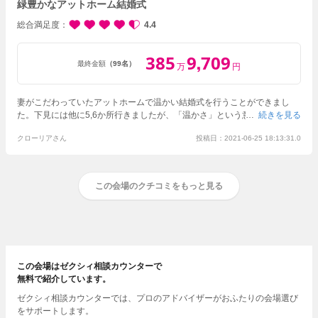
緑豊かなアットホーム結婚式
総合満足度
4.4
385
9
709
,
最終金額
（99名）
万
円
妻がこだわっていたアットホームで温かい結婚式を行うことができまし
た。
下見には他に5,6か所行きましたが、「温かさ」という意味ではここ
続きを見る
が一番だったと思います
クローリアさん
投稿日：2021-06-25 18:13:31.0
この会場のクチコミをもっと見る
この会場はゼクシィ相談カウンターで
無料で紹介しています。
ゼクシィ相談カウンターでは、プロのアドバイザーがおふたりの会場選び
をサポートします。