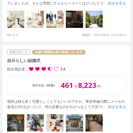
ていましたが、そんな理想にチェルシーコートはぴったりでした！あまり
続きを見る
演出は望まず、会談中心の披露宴にしたかったのですが、そのような希望
にも応じてくださり、無理に演出を押し付けることは一切なく、ストレス
を感じることなく準備から結婚式当日まで過ごすことが出来ました。
ま
た、予算も限られていましたので、持ち込みができる物やできない物も丁
寧に教えていただき、金額を抑えつつも自分たちらしい結婚式にすること
ができたと思います。
Rin.さん
投稿日：2022-09-01 12:24:09.0
会場の雰囲気を特に評価しています
自分らしい結婚式
総合満足度
3.4
461
8
223
,
最終金額
（83名）
万
円
場所は緑も多く可愛らしくとてもいいのですが、事前準備の際にメールの
返信が3日なかったり、何が必要なのかわからなくて不安で何度も泣きま
続きを見る
した。もっと詳しい説明や、結婚式場にあるので買わなくてよかったもの
もたくさんあり、それも事前に教えてくれるとありがたかったと思いま
す。はじまってからも、スタッフさんが両親の手紙の際に両親の目の前の
ドアから参列者を入れようとしたり、事前の打ち合わせに用意をお願いし