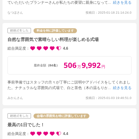
ていただいたプランナーさんが私たちの要望に親身になって応えてくださ
続きを見る
り、希望の演出や装飾等叶えることができました。
参列していただいたゲ
なつほさん
投稿日：2025-01-18 21:14:24.0
ストの方からも「素敵な式だったね」とたくさんお言葉をいただきまし
た。
料金を特に評価しています
自然な雰囲気で素晴らしい料理が楽しめる式場
総合満足度
4.6
506
9
992
,
最終金額
（84名）
万
円
事前準備ではスタッフの方々が丁寧にご説明やアドバイスをしてくれまし
た。ナチュラルな雰囲気の式場で、白と茶色（木の温もりが感じられる茶
続きを見る
色）を基調とした内観でした。式場の周りでは緑が感じられます。12月に
みかんさん
投稿日：2025-01-03 19:46:51.0
挙式をしましたが、この時期でもそれなりに緑が感じられました。
結婚式
はスタッフの方々のサポートもあり、素晴らしいものとなったと思ってお
ります。ゲストが特に喜んでくれたポイントは食事です。上から２つ目の
ランクのコースにしました。老若男女問わず、皆さまから美味しかったと
会場の雰囲気を特に評価しています
お言葉をいただきました。
最高の1日でした！
総合満足度
4.4