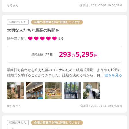
ていたものが準備されてなかったりと、どうして？と思うことは多かった
です。用意していた引き出物が違う方に入っていたり、ケーキもスポンジ
ちるさん
投稿日：2021-05-02 10:50:32.0
の味を決めていましたが普通の味で、事前に決めていたことがないものと
なっていたことがあり残念だなと思いました。
こだわったポイントは、参
列してくれる方が安心して楽しめるように感染対策をしたことと、ゆっく
会場の雰囲気を特に評価しています
りと団欒や写真が撮れるようにしました。結局披露宴はあっとゆうまで、
大切な人たちと最高の時間を
ゆっくりすることは難しかったので、時間配分はスタッフさんがゆっくり
とっていると言ってももっと時間をとらないといけなかったと思います。
総合満足度
5.0
ゲストは、ウェルカムスペースの写真やドレス当てクイズ、ファーストバ
イトで、新婦が大きいスプーンで食べてくれたことに喜んでくれていまし
293
5
295
た。デザートビュッフェも新郎と新婦で渡せたのでそれもとても喜んでく
,
最終金額
（37名）
万
円
れました！
最終打ち合わせを終えた後のコロナのために結婚式延期。ようやく12月に
結婚式を挙げることができました。延期を決める時から、何度も話を聞い
続きを見る
てくださり、十分に情報をくださったので納得して延期を決めることがで
きました。12月の結婚式も不安もたくさんありましたが、打ち合わせの時
間も十分に取ってくださり、どんな質問にも丁寧に対応して頂き、安心し
て当日を迎えることができました。スタッフのみなさんがとても話しやす
くよかったです。アットホームでゲストの方との距離も近く感じる事ので
きる暖かい式ができました。来てくれたゲストの趣味に関係する音楽や小
かおりさん
投稿日：2021-01-11 19:17:31.0
物を使用させて頂きましたが、この時も私たちのリクエストを最大限に叶
えて下さり嬉しかったです。
会場の雰囲気を特に評価しています