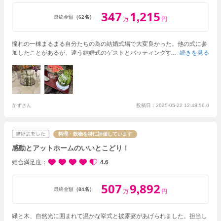
347
1
215
,
最終金額
（62名）
万
円
憧れの一棟まるまる自分たちの為の結婚式場で大変良かった。
他の式に参
加したことがあるが、違う結婚式のゲストとバッティングすることがよく
続きを見る
あった。
今回の式場はそういった心配が全くなく、ゲストも安心してのび
のびくつろいでもらえたと思う。
また、挙式会場内はナチュラルな感じ
で、何も装花をプラスしなくても可愛らい雰囲気を出せていたと思う。
ま
た、窓からは緑が見えていて自分たちのチャペルの好みにすごくマッチし
ていた。
自然が見える系のチャペルでいうと海が見えるチャペルがある式
場もあるが、そういった式場だと雨等の悪天候の時にリカバリーが効かな
かずさん
投稿日：2025-05-22 12:48:56.0
いと思った！
私が式を挙げた日もあまり天気が良くなかったが、緑が窓か
ら見えていたので悪天候も気にならず、むしろ自然な感じがプラスされて
良かったと思う。
料理・飲物を特に評価しています
感動とアットホームのいいとこどり！
総合満足度
4.6
507
9
892
,
最終金額
（84名）
万
円
緑と木、自然光に囲まれて温かな挙式と披露宴があげられました。担当し