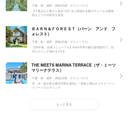
千葉・柏・成田・房総(式場・ゲストハウス)
【千葉みなと駅から徒歩1分】光と緑溢れる森のチャペル＆開放
的なプール付邸宅を貸切
ＢＡＲＮ＆ＦＯＲＥＳＴ（バーン アンド フ
ォレスト）
千葉・柏・成田・房総(式場・ゲストハウス)
【26年春、会場リニューアル】6000平米の森の貸切邸宅で、自
分たちらしさ溢れる1日を
THE MEETS MARINA TERRACE（ザ・ミーツ
マリーナテラス）
千葉・柏・成田・房総(式場・ゲストハウス)
空・水・緑が彩る贅沢空間を貸切に！美食と憧れのプライベート
リゾートウエディング
もっと見る