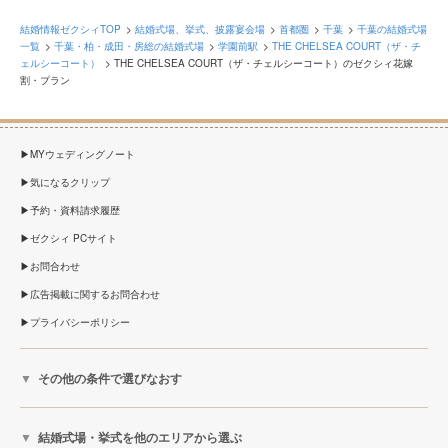
結婚情報ゼクシィTOP
結婚式場、挙式、披露宴会場
首都圏
千葉
千葉の結婚式場
一覧
千葉・柏・成田・房総の結婚式場
学園前駅
THE CHELSEA COURT（ザ・チ
ェルシーコート）
THE CHELSEA COURT（ザ・チェルシーコート）のゼクシィ花嫁
割・プラン
MYウェディングノート
気になるクリップ
予約・資料請求履歴
ゼクシィ PCサイト
お問合わせ
広告掲載に関するお問合わせ
プライバシーポリシー
その他の条件で選びなおす
結婚式場・挙式を他のエリアから選ぶ