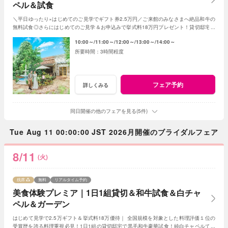
ペル＆試食
＼平日ゆったり×はじめてのご見学でギフト券2.5万円／ご来館のみなさまへ絶品和牛の
無料試食◎さらにはじめてのご見学＆お申込みで挙式料18万円プレゼント！貸切邸宅で
叶うアットホームな1日！
10:00～
11:00～
12:00～
13:00～
14:00～
3時間程度
フェア予約
詳しくみる
同日開催の他のフェアを見る(5件)
Tue Aug 11 00:00:00 JST 2026月開催のブライダルフェア
8/11
(火)
残席
無料
リアルタイム予約
美食体験プレミア｜1日1組貸切＆和牛試食＆白チャ
ペル＆ガーデン
はじめて見学で2.5万ギフト＆挙式料18万優待｜ 全国規模を対象とした料理評価１位の
受賞歴を誇る料理重視必見！1日1組の貸切邸宅で黒毛和牛豪華試食！純白チャペルで感