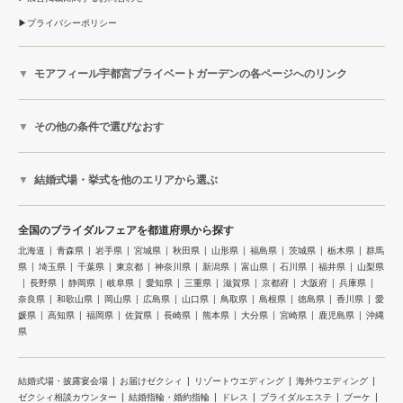
プライバシーポリシー
モアフィール宇都宮プライベートガーデンの各ページへのリンク
その他の条件で選びなおす
結婚式場・挙式を他のエリアから選ぶ
全国のブライダルフェアを都道府県から探す
北海道
青森県
岩手県
宮城県
秋田県
山形県
福島県
茨城県
栃木県
群馬
県
埼玉県
千葉県
東京都
神奈川県
新潟県
富山県
石川県
福井県
山梨県
長野県
静岡県
岐阜県
愛知県
三重県
滋賀県
京都府
大阪府
兵庫県
奈良県
和歌山県
岡山県
広島県
山口県
鳥取県
島根県
徳島県
香川県
愛
媛県
高知県
福岡県
佐賀県
長崎県
熊本県
大分県
宮崎県
鹿児島県
沖縄
県
結婚式場・披露宴会場
お届けゼクシィ
リゾートウエディング
海外ウエディング
ゼクシィ相談カウンター
結婚指輪・婚約指輪
ドレス
ブライダルエステ
ブーケ