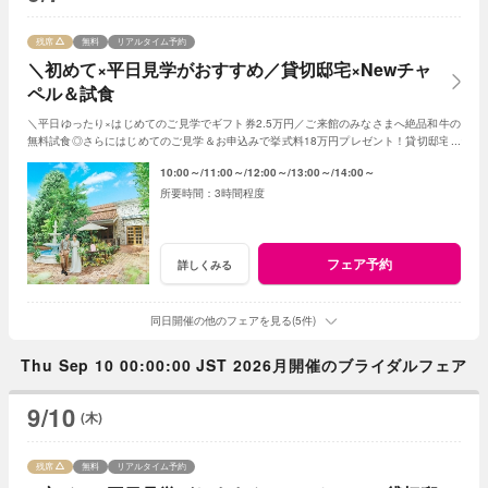
残席
無料
リアルタイム予約
＼初めて×平日見学がおすすめ／貸切邸宅×Newチャ
ペル＆試食
＼平日ゆったり×はじめてのご見学でギフト券2.5万円／ご来館のみなさまへ絶品和牛の
無料試食◎さらにはじめてのご見学＆お申込みで挙式料18万円プレゼント！貸切邸宅で
叶うアットホームな1日！
10:00～
11:00～
12:00～
13:00～
14:00～
3時間程度
フェア予約
詳しくみる
同日開催の他のフェアを見る(5件)
Thu Sep 10 00:00:00 JST 2026月開催のブライダルフェア
9/10
(木)
残席
無料
リアルタイム予約