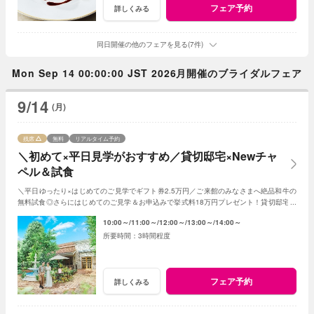
フェア予約
詳しくみる
同日開催の他のフェアを見る(7件)
Mon Sep 14 00:00:00 JST 2026月開催のブライダルフェア
9/14
(月)
残席
無料
リアルタイム予約
＼初めて×平日見学がおすすめ／貸切邸宅×Newチャ
ペル＆試食
＼平日ゆったり×はじめてのご見学でギフト券2.5万円／ご来館のみなさまへ絶品和牛の
無料試食◎さらにはじめてのご見学＆お申込みで挙式料18万円プレゼント！貸切邸宅で
叶うアットホームな1日！
10:00～
11:00～
12:00～
13:00～
14:00～
3時間程度
フェア予約
詳しくみる