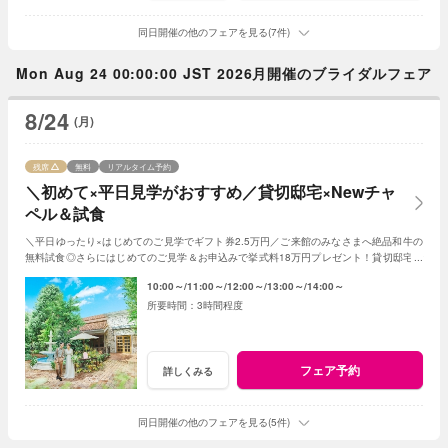
同日開催の他のフェアを見る(7件)
Mon Aug 24 00:00:00 JST 2026月開催のブライダルフェア
8/24
(月)
残席
無料
リアルタイム予約
＼初めて×平日見学がおすすめ／貸切邸宅×Newチャ
ペル＆試食
＼平日ゆったり×はじめてのご見学でギフト券2.5万円／ご来館のみなさまへ絶品和牛の
無料試食◎さらにはじめてのご見学＆お申込みで挙式料18万円プレゼント！貸切邸宅で
叶うアットホームな1日！
10:00～
11:00～
12:00～
13:00～
14:00～
3時間程度
フェア予約
詳しくみる
同日開催の他のフェアを見る(5件)