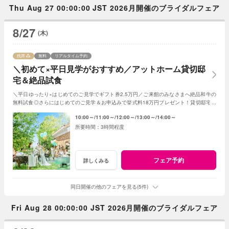
Thu Aug 27 00:00:00 JST 2026月開催のブライダルフェア
8/27
(木)
残席
無料
リアルタイム予約
＼初めて×平日見学がおすすめ／アットホーム貸切邸
宅＆絶品試食
＼平日ゆったり×はじめてのご見学でギフト券2.5万円／ご来館のみなさまへ絶品和牛の
無料試食◎さらにはじめてのご見学＆お申込みで挙式料18万円プレゼント！貸切邸宅で
叶うアットホームな1日！
10:00～
11:00～
12:00～
13:00～
14:00～
3時間程度
フェア予約
詳しくみる
同日開催の他のフェアを見る(5件)
Fri Aug 28 00:00:00 JST 2026月開催のブライダルフェア