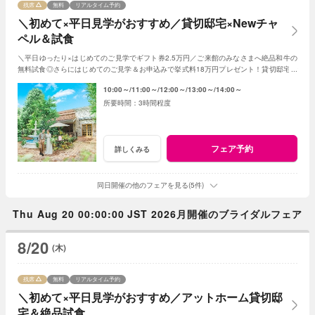
残席
無料
リアルタイム予約
＼初めて×平日見学がおすすめ／貸切邸宅×Newチャ
ペル＆試食
＼平日ゆったり×はじめてのご見学でギフト券2.5万円／ご来館のみなさまへ絶品和牛の
無料試食◎さらにはじめてのご見学＆お申込みで挙式料18万円プレゼント！貸切邸宅で
叶うアットホームな1日！
10:00～
11:00～
12:00～
13:00～
14:00～
3時間程度
フェア予約
詳しくみる
同日開催の他のフェアを見る(5件)
Thu Aug 20 00:00:00 JST 2026月開催のブライダルフェア
8/20
(木)
残席
無料
リアルタイム予約
＼初めて×平日見学がおすすめ／アットホーム貸切邸
宅＆絶品試食