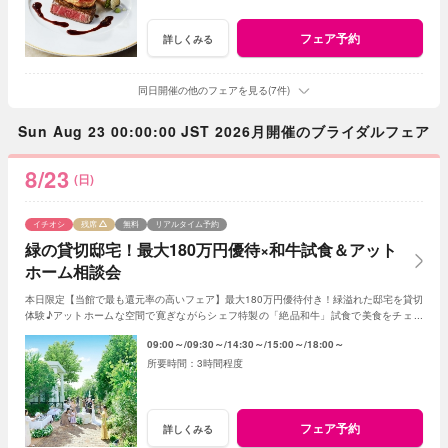
フェア予約
詳しくみる
同日開催の他のフェアを見る(7件)
Sun Aug 23 00:00:00 JST 2026月開催のブライダルフェア
8/23
(日)
イチオシ
残席
無料
リアルタイム予約
緑の貸切邸宅！最大180万円優待×和牛試食＆アット
ホーム相談会
本日限定【当館で最も還元率の高いフェア】最大180万円優待付き！緑溢れた邸宅を貸切
体験♪アットホームな空間で寛ぎながらシェフ特製の「絶品和牛」試食で美食をチェッ
ク！初めて見学ならギフト券2.5万円進呈
09:00～
09:30～
14:30～
15:00～
18:00～
3時間程度
フェア予約
詳しくみる