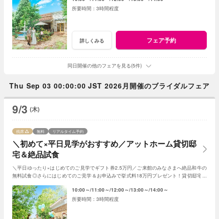
3時間程度
フェア予約
詳しくみる
同日開催の他のフェアを見る(5件)
Thu Sep 03 00:00:00 JST 2026月開催のブライダルフェア
9/3
(木)
残席
無料
リアルタイム予約
＼初めて×平日見学がおすすめ／アットホーム貸切邸
宅＆絶品試食
＼平日ゆったり×はじめてのご見学でギフト券2.5万円／ご来館のみなさまへ絶品和牛の
無料試食◎さらにはじめてのご見学＆お申込みで挙式料18万円プレゼント！貸切邸宅で
叶うアットホームな1日！
10:00～
11:00～
12:00～
13:00～
14:00～
3時間程度