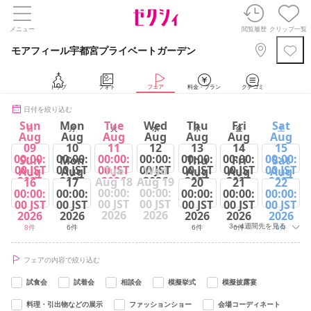
メニュー
閲覧履歴
クリップ一覧
モアフィール宇都宮プライベートガーデン
トップ
フォト
フェア
料金・プラン
クチコミ
日付を絞り込む
Sun
Mon
Tue
Wed
Thu
Fri
Sat
日
月
火
水
木
金
土
Aug
Aug
Aug
Aug
Aug
Aug
Aug
09
10
11
12
13
14
15
00:00:
00:00:
00:00:
00:00:
00:00:
00:00:
00:00:
Sun
Mon
Thu
Fri
Sat
00 JST
00 JST
00 JST
00 JST
00 JST
00 JST
00 JST
Tue
Wed
Aug
Aug
Aug
Aug
Aug
2026
2026
2026
2026
2026
2026
2026
Aug 18
Aug 19
16
17
20
21
22
00:00:
00:00:
00:00:
00:00:
00:00:
00:00:
00:00:
8件
6件
8件
6件
6件
6件
8件
00 JST
00 JST
00 JST
00 JST
00 JST
00 JST
00 JST
2026
2026
2026
2026
2026
2026
2026
3～4週間先を見る
8件
6件
6件
6件
8件
フェアの内容で絞り込む
試食会
試着会
相談会
模擬挙式
模擬披露宴
料理・引出物などの展示
ファッションショー
会場コーディネート