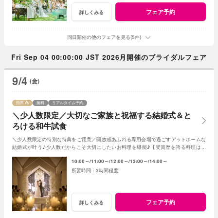
フェア予約
詳しくみる
同日開催の他のフェアを見る(5件)
Fri Sep 04 00:00:00 JST 2026月開催のブライダルフェア
9/4
(金)
残席
無料
リアルタイム予約
＼少人数限定／大切なご家族と祝福する結婚式＆と
ろける和牛試食
＼少人数限定の特別な特典をご用意／開放感あふれる専用会場で過ごすアットホームな
結婚式が叶う♪少人数だからこそ大切にしたいお料理を堪能♪【受賞歴を誇る料理は必
見】会場見学～日程・見積り迄まるごとご案内♪
10:00～
11:00～
12:00～
13:00～
14:00～
3時間程度
フェア予約
詳しくみる