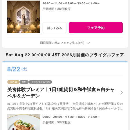
10:00～
11:00～
12:00～
13:00～
14:00～
3時間程度
フェア予約
詳しくみる
同日開催の他のフェアを見る(5件)
Sat Aug 22 00:00:00 JST 2026月開催のブライダルフェア
8/22
(土)
残席
無料
リアルタイム予約
美食体験プレミア｜1日1組貸切＆和牛試食＆白チャ
ペル＆ガーデン
はじめて見学で2.5万ギフト＆挙式料18万優待｜ 全国規模を対象とした料理評価１位の
受賞歴を誇る料理重視必見！1日1組の貸切邸宅で黒毛和牛豪華試食！純白チャペルで感
動体験や緑溢れるガーデンで過ごすウエディング
09:00～
09:30～
14:30～
15:00～
18:00～
3時間程度