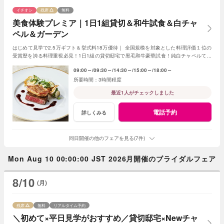
イチオシ
残席
無料
美食体験プレミア｜1日1組貸切＆和牛試食＆白チャ
ペル＆ガーデン
はじめて見学で2.5万ギフト＆挙式料18万優待｜ 全国規模を対象とした料理評価１位の
受賞歴を誇る料理重視必見！1日1組の貸切邸宅で黒毛和牛豪華試食！純白チャペルで感
動体験や緑溢れるガーデンで過ごすウエディング
09:00～
09:30～
14:30～
15:00～
18:00～
3時間程度
最近1人がチェックしました
電話予約
詳しくみる
同日開催の他のフェアを見る(7件)
Mon Aug 10 00:00:00 JST 2026月開催のブライダルフェア
8/10
(月)
残席
無料
リアルタイム予約
＼初めて×平日見学がおすすめ／貸切邸宅×Newチャ