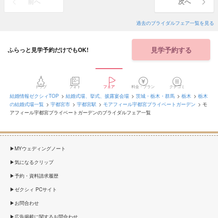
前へ
次へ
過去のブライダルフェア一覧を見る
見学予約する
ふらっと見学予約だけでもOK!
トップ
フォト
フェア
料金・プラン
クチコミ
結婚情報ゼクシィTOP
結婚式場、挙式、披露宴会場
茨城・栃木・群馬
栃木
栃木
の結婚式場一覧
宇都宮市
宇都宮駅
モアフィール宇都宮プライベートガーデン
モ
アフィール宇都宮プライベートガーデンのブライダルフェア一覧
MYウェディングノート
気になるクリップ
予約・資料請求履歴
ゼクシィ PCサイト
お問合わせ
広告掲載に関するお問合わせ