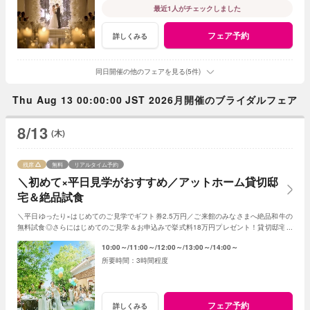
最近1人がチェックしました
フェア予約
詳しくみる
同日開催の他のフェアを見る(5件)
Thu Aug 13 00:00:00 JST 2026月開催のブライダルフェア
8/13
(木)
残席
無料
リアルタイム予約
＼初めて×平日見学がおすすめ／アットホーム貸切邸
宅＆絶品試食
＼平日ゆったり×はじめてのご見学でギフト券2.5万円／ご来館のみなさまへ絶品和牛の
無料試食◎さらにはじめてのご見学＆お申込みで挙式料18万円プレゼント！貸切邸宅で
叶うアットホームな1日！
10:00～
11:00～
12:00～
13:00～
14:00～
3時間程度
フェア予約
詳しくみる