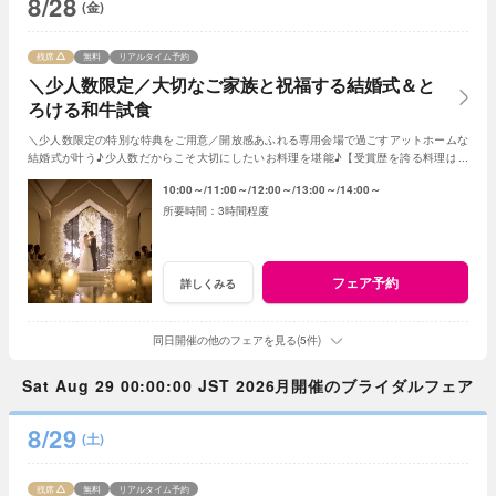
8/28
(金)
残席
無料
リアルタイム予約
＼少人数限定／大切なご家族と祝福する結婚式＆と
ろける和牛試食
＼少人数限定の特別な特典をご用意／開放感あふれる専用会場で過ごすアットホームな
結婚式が叶う♪少人数だからこそ大切にしたいお料理を堪能♪【受賞歴を誇る料理は必
見】会場見学～日程・見積り迄まるごとご案内♪
10:00～
11:00～
12:00～
13:00～
14:00～
3時間程度
フェア予約
詳しくみる
同日開催の他のフェアを見る(5件)
Sat Aug 29 00:00:00 JST 2026月開催のブライダルフェア
8/29
(土)
残席
無料
リアルタイム予約