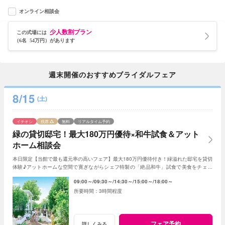
オンライン相談会
少人数割プラン
この式場には
（6名 54万円）があります
週末開催のおすすめブライダルフェア
8/15
(土)
イチオシ
残席
無料
リアルタイム予約
緑の貸切邸宅！最大180万円優待×和牛試食＆アット
ホーム相談会
本日限定【当館で最も還元率の高いフェア】最大180万円優待付き！緑溢れた邸宅を貸切
体験♪アットホームな空間で寛ぎながらシェフ特製の「絶品和牛」試食で美食をチェッ
ク！初めて見学ならギフト券2.5万円進呈
09:00～
09:30～
14:30～
15:00～
18:00～
3時間程度
フェア予約
詳しくみる