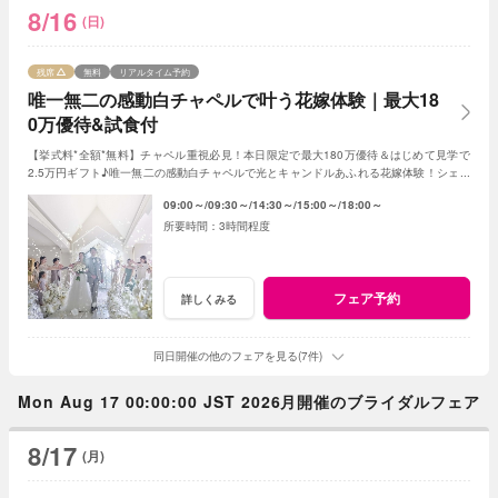
8/16
(日)
残席
無料
リアルタイム予約
唯一無二の感動白チャペルで叶う花嫁体験｜最大18
0万優待&試食付
【挙式料*全額*無料】チャペル重視必見！本日限定で最大180万優待＆はじめて見学で
2.5万円ギフト♪唯一無二の感動白チャペルで光とキャンドルあふれる花嫁体験！シェフ
特製の絶品試食でゲストへのおもてなしも体験◎
09:00～
09:30～
14:30～
15:00～
18:00～
3時間程度
フェア予約
詳しくみる
同日開催の他のフェアを見る(7件)
Mon Aug 17 00:00:00 JST 2026月開催のブライダルフェア
8/17
(月)