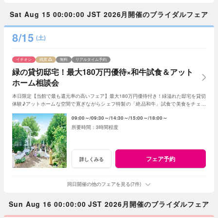
Sat Aug 15 00:00:00 JST 2026月開催のブライダルフェア
8/15
(土)
イチオシ
残席
無料
リアルタイム予約
緑の貸切邸宅！最大180万円優待×和牛試食＆アット
ホーム相談会
本日限定【当館で最も還元率の高いフェア】最大180万円優待付き！緑溢れた邸宅を貸切
体験♪アットホームな空間で寛ぎながらシェフ特製の「絶品和牛」試食で美食をチェッ
ク！初めて見学ならギフト券2.5万円進呈
09:00～
09:30～
14:30～
15:00～
18:00～
3時間程度
フェア予約
詳しくみる
同日開催の他のフェアを見る(7件)
Sun Aug 16 00:00:00 JST 2026月開催のブライダルフェア