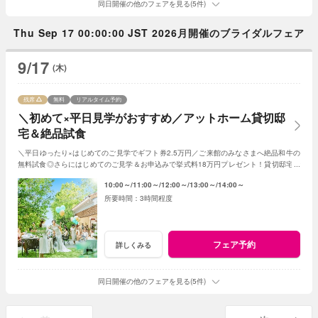
同日開催の他のフェアを見る(5件)
Thu Sep 17 00:00:00 JST 2026月開催のブライダルフェア
9/17
(木)
残席
無料
リアルタイム予約
＼初めて×平日見学がおすすめ／アットホーム貸切邸
宅＆絶品試食
＼平日ゆったり×はじめてのご見学でギフト券2.5万円／ご来館のみなさまへ絶品和牛の
無料試食◎さらにはじめてのご見学＆お申込みで挙式料18万円プレゼント！貸切邸宅で
叶うアットホームな1日！
10:00～
11:00～
12:00～
13:00～
14:00～
3時間程度
フェア予約
詳しくみる
同日開催の他のフェアを見る(5件)