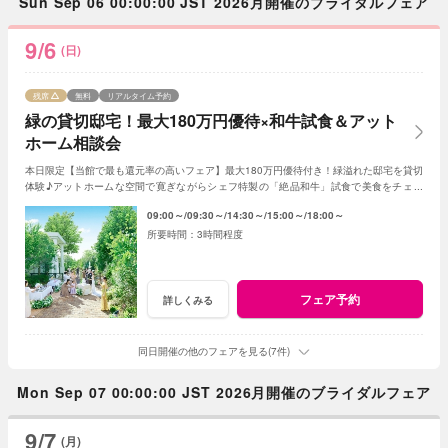
Sun Sep 06 00:00:00 JST 2026月開催のブライダルフェア
9/6
(日)
残席
無料
リアルタイム予約
緑の貸切邸宅！最大180万円優待×和牛試食＆アット
ホーム相談会
本日限定【当館で最も還元率の高いフェア】最大180万円優待付き！緑溢れた邸宅を貸切
体験♪アットホームな空間で寛ぎながらシェフ特製の「絶品和牛」試食で美食をチェッ
ク！初めて見学ならギフト券2.5万円進呈
09:00～
09:30～
14:30～
15:00～
18:00～
3時間程度
フェア予約
詳しくみる
同日開催の他のフェアを見る(7件)
Mon Sep 07 00:00:00 JST 2026月開催のブライダルフェア
9/7
(月)