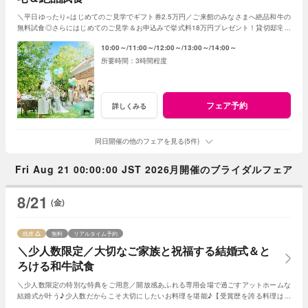
＼平日ゆったり×はじめてのご見学でギフト券2.5万円／ご来館のみなさまへ絶品和牛の
無料試食◎さらにはじめてのご見学＆お申込みで挙式料18万円プレゼント！貸切邸宅で
叶うアットホームな1日！
10:00～
11:00～
12:00～
13:00～
14:00～
3時間程度
フェア予約
詳しくみる
同日開催の他のフェアを見る(5件)
Fri Aug 21 00:00:00 JST 2026月開催のブライダルフェア
8/21
(金)
残席
無料
リアルタイム予約
＼少人数限定／大切なご家族と祝福する結婚式＆と
ろける和牛試食
＼少人数限定の特別な特典をご用意／開放感あふれる専用会場で過ごすアットホームな
結婚式が叶う♪少人数だからこそ大切にしたいお料理を堪能♪【受賞歴を誇る料理は必
見】会場見学～日程・見積り迄まるごとご案内♪