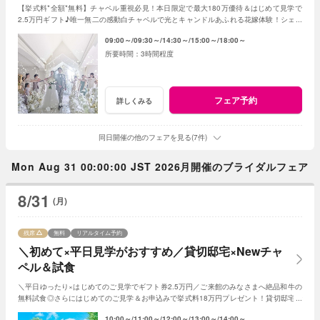
【挙式料*全額*無料】チャペル重視必見！本日限定で最大180万優待＆はじめて見学で
2.5万円ギフト♪唯一無二の感動白チャペルで光とキャンドルあふれる花嫁体験！シェフ
特製の絶品試食でゲストへのおもてなしも体験◎
09:00～
09:30～
14:30～
15:00～
18:00～
3時間程度
フェア予約
詳しくみる
同日開催の他のフェアを見る(7件)
Mon Aug 31 00:00:00 JST 2026月開催のブライダルフェア
8/31
(月)
残席
無料
リアルタイム予約
＼初めて×平日見学がおすすめ／貸切邸宅×Newチャ
ペル＆試食
＼平日ゆったり×はじめてのご見学でギフト券2.5万円／ご来館のみなさまへ絶品和牛の
無料試食◎さらにはじめてのご見学＆お申込みで挙式料18万円プレゼント！貸切邸宅で
叶うアットホームな1日！
10:00～
11:00～
12:00～
13:00～
14:00～