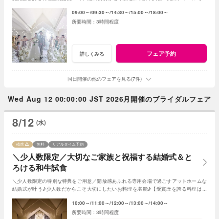
動体験や緑溢れるガーデンで過ごすウエディング
09:00～
09:30～
14:30～
15:00～
18:00～
3時間程度
フェア予約
詳しくみる
同日開催の他のフェアを見る(7件)
Wed Aug 12 00:00:00 JST 2026月開催のブライダルフェア
8/12
(水)
残席
無料
リアルタイム予約
＼少人数限定／大切なご家族と祝福する結婚式＆と
ろける和牛試食
＼少人数限定の特別な特典をご用意／開放感あふれる専用会場で過ごすアットホームな
結婚式が叶う♪少人数だからこそ大切にしたいお料理を堪能♪【受賞歴を誇る料理は必
見】会場見学～日程・見積り迄まるごとご案内♪
10:00～
11:00～
12:00～
13:00～
14:00～
3時間程度