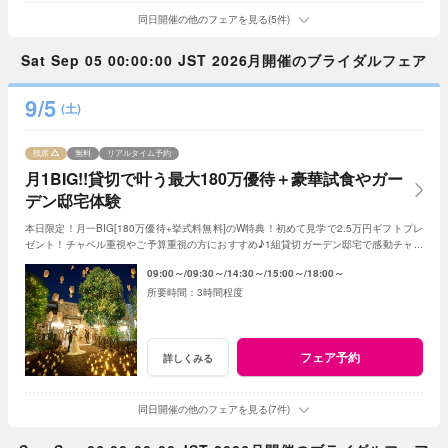
同日開催の他のフェアを見る(5件)
Sat Sep 05 00:00:00 JST 2026月開催のブライダルフェア
9/5
(土)
残席
無料
リアルタイム予約
月1BIG!!貸切で叶う最大180万優待＋豪華試食やガー
デン邸宅体験
本日限定！月一BIG[180万優待+挙式料無料]のW特典！初めて見学で2.5万円ギフトプレ
ゼント！チャペル重視やご予算重視の方におすすめ♪1組貸切ガーデン邸宅で感動チャペ
ル体験&絶品和牛試食&初めてでも安心の相談会
09:00～
09:30～
14:30～
15:00～
18:00～
3時間程度
フェア予約
詳しくみる
同日開催の他のフェアを見る(7件)