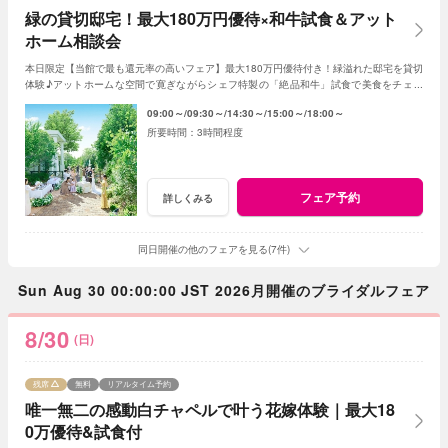
緑の貸切邸宅！最大180万円優待×和牛試食＆アット
ホーム相談会
本日限定【当館で最も還元率の高いフェア】最大180万円優待付き！緑溢れた邸宅を貸切
体験♪アットホームな空間で寛ぎながらシェフ特製の「絶品和牛」試食で美食をチェッ
ク！初めて見学ならギフト券2.5万円進呈
09:00～
09:30～
14:30～
15:00～
18:00～
3時間程度
フェア予約
詳しくみる
同日開催の他のフェアを見る(7件)
Sun Aug 30 00:00:00 JST 2026月開催のブライダルフェア
8/30
(日)
残席
無料
リアルタイム予約
唯一無二の感動白チャペルで叶う花嫁体験｜最大18
0万優待&試食付