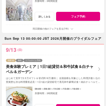
3時間程度
フェア予約
詳しくみる
同日開催の他のフェアを見る(7件)
Sun Sep 13 00:00:00 JST 2026月開催のブライダルフェア
9/13
(日)
残席
無料
リアルタイム予約
美食体験プレミア｜1日1組貸切＆和牛試食＆白チャ
ペル＆ガーデン
はじめて見学で2.5万ギフト＆挙式料18万優待｜ 全国規模を対象とした料理評価１位の
受賞歴を誇る料理重視必見！1日1組の貸切邸宅で黒毛和牛豪華試食！純白チャペルで感
動体験や緑溢れるガーデンで過ごすウエディング
09:00～
09:30～
14:30～
15:00～
18:00～
3時間程度