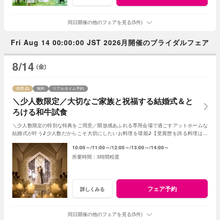
同日開催の他のフェアを見る(5件)
Fri Aug 14 00:00:00 JST 2026月開催のブライダルフェア
8/14
(金)
残席
無料
リアルタイム予約
＼少人数限定／大切なご家族と祝福する結婚式＆と
ろける和牛試食
＼少人数限定の特別な特典をご用意／開放感あふれる専用会場で過ごすアットホームな
結婚式が叶う♪少人数だからこそ大切にしたいお料理を堪能♪【受賞歴を誇る料理は必
見】会場見学～日程・見積り迄まるごとご案内♪
10:00～
11:00～
12:00～
13:00～
14:00～
3時間程度
フェア予約
詳しくみる
同日開催の他のフェアを見る(5件)