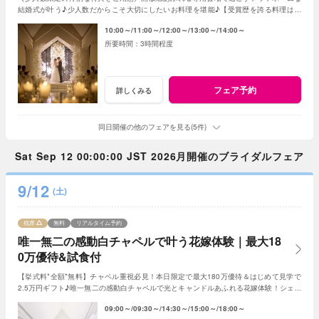
結婚式が叶う♪少人数だからこそ大切にしたいお料理を堪能♪【受賞歴を誇る料理は必
見】会場見学～日程・見積り迄まるごとご案内♪
10:00～
11:00～
12:00～
13:00～
14:00～
3時間程度
フェア予約
詳しくみる
同日開催の他のフェアを見る(5件)
Sat Sep 12 00:00:00 JST 2026月開催のブライダルフェア
9/12
(土)
残席
無料
リアルタイム予約
唯一無二の感動白チャペルで叶う花嫁体験｜最大18
0万優待&試食付
【挙式料*全額*無料】チャペル重視必見！本日限定で最大180万優待＆はじめて見学で
2.5万円ギフト♪唯一無二の感動白チャペルで光とキャンドルあふれる花嫁体験！シェフ
特製の絶品試食でゲストへのおもてなしも体験◎
09:00～
09:30～
14:30～
15:00～
18:00～