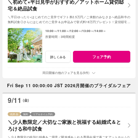
＼初めて×平日見学がおすすめ／アットホーム貸切邸
宅＆絶品試食
＼平日ゆったり×はじめてのご見学でギフト券2.5万円／ご来館のみなさまへ絶品和牛の
無料試食◎さらにはじめてのご見学＆お申込みで挙式料18万円プレゼント！貸切邸宅で
叶うアットホームな1日！
10:00～
11:00～
12:00～
13:00～
14:00～
3時間程度
フェア予約
詳しくみる
同日開催の他のフェアを見る(5件)
Fri Sep 11 00:00:00 JST 2026月開催のブライダルフェア
9/11
(金)
残席
無料
リアルタイム予約
＼少人数限定／大切なご家族と祝福する結婚式＆と
ろける和牛試食
＼少人数限定の特別な特典をご用意／開放感あふれる専用会場で過ごすアットホームな