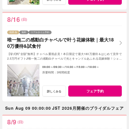
8/16
(日)
残席
無料
リアルタイム予約
唯一無二の感動白チャペルで叶う花嫁体験｜最大18
0万優待&試食付
【挙式料*全額*無料】チャペル重視必見！本日限定で最大180万優待＆はじめて見学で
2.5万円ギフト♪唯一無二の感動白チャペルで光とキャンドルあふれる花嫁体験！シェフ
特製の絶品試食でゲストへのおもてなしも体験◎
09:00～
09:30～
14:30～
15:00～
18:00～
3時間程度
フェア予約
詳しくみる
Sun Aug 09 00:00:00 JST 2026月開催のブライダルフェア
8/9
(日)