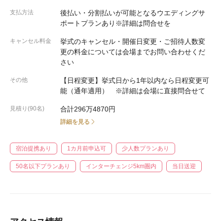
支払方法
後払い・分割払いが可能となるウエディングサ
ポートプランあり※詳細は問合せを
キャンセル料金
挙式のキャンセル・開催日変更・ご招待人数変
更の料金については会場までお問い合わせくだ
さい
その他
【日程変更】挙式日から1年以内なら日程変更可
能（通年適用） ※詳細は会場に直接問合せて
見積り(90名)
合計296万4870円
詳細を見る
宿泊提携あり
1カ月前申込可
少人数プランあり
50名以下プランあり
インターチェンジ5km圏内
当日送迎