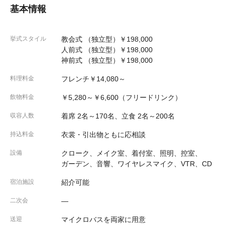
基本情報
挙式スタイル
教会式 （独立型）￥198,000
人前式 （独立型）￥198,000
神前式 （独立型）￥198,000
料理料金
フレンチ￥14,080～
飲物料金
￥5,280～￥6,600（フリードリンク）
収容人数
着席 2名～170名、立食 2名～200名
持込料金
衣裳・引出物ともに応相談
設備
クローク、メイク室、着付室、照明、控室、
ガーデン、音響、ワイヤレスマイク、VTR、CD
宿泊施設
紹介可能
二次会
―
送迎
マイクロバスを両家に用意