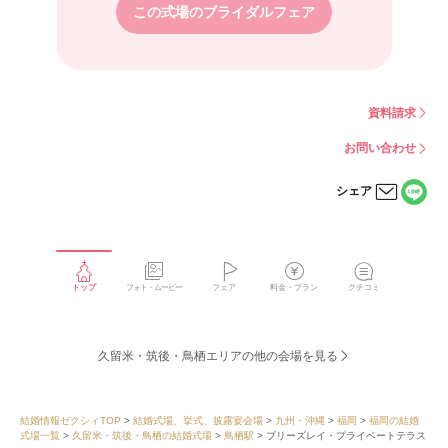
この式場のブライダルフェア
資料請求
お問い合わせ
シェア
LINE
メー
で
ルで
シェ
シェ
アす
アす
る
る
トップ
フォト・ムービー
フェア
料金・プラン
クチコミ
久留米・筑後・鳥栖エリアの他の会場を見る
結婚情報ゼクシィTOP
結婚式場、挙式、披露宴会場
九州・沖縄
福岡
福岡の結婚
式場一覧
久留米・筑後・鳥栖の結婚式場
鳥栖駅
ブリーズレイ・プライベートテラス