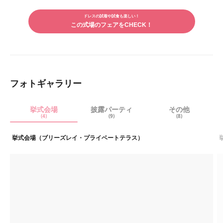
LINE
メー
で
ルで
シェ
ドレスの試着や試食も楽しい！
シェ
アす
この式場のフェアをCHECK！
アす
る
る
フォトギャラリー
挙式会場
披露パーティ
その他
(4)
(9)
(8)
挙式会場（ブリーズレイ・プライベートテラス）