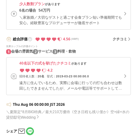
少人数割プラン
があります
6名の場合
54万円
＼家族婚／大切なゲストと過ごす会食プラン短い準備期間でも
安心。経験豊富なプロデューサーが徹底サポート
4.56
総合
評価
クチコミ
(448件)
先輩カップルの評価ポイント
1
2
3
会場の雰囲気
サービス
料理・飲物
40名以下の式を挙げたクチコミ
があります
4.2
招待者人数：
20名
挙式：
2019-03-23 00:00:00.0
遠方に住んでいるため、実際に会場に行っての打ち合わせは数
回したできませんでしたが、メールや電話等でサポートしても
らい、自分たちの理想通りの結婚式を行うことができました。
Thu Aug 06 00:00:00 JST 2026
＼夏限定*8月BIG特典／最大210万優待《空き日程も残り僅か》空×緑×水の
貸切邸宅Wedding
シェア