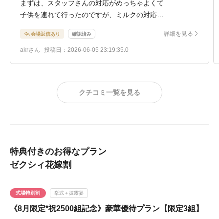
まずは、スタッフさんの対応がめっちゃよくて
子供を連れて行ったのですが、ミルクの対応
オムツ交換の対応もしっかりしていただきました。
詳細を見る
会場返信あり
確認済み
その後の演出のせつめいも種類の多さ素敵さに圧倒きまし
た。食事も野菜も全て味付けがしっかりしてあり、野菜嫌
akrさん
投稿日：2026-06-05 23:19:35.0
いの方も気に入られると思います。
気になった事は毎回確認させて出いたのですが
ぜんぶ返答していただきしっかり納得させていただきまし
クチコミ一覧を見る
た。
時間も長時間説明時間とっていだき、迷っていた間にドレ
スを見たいとう突発的な意見にも対応していただき見せて
いただきました。
その際もゆっくりみることができました。
特典付きのお得なプラン
ゼクシィ花嫁割
式場特別割
挙式＋披露宴
《8月限定*祝2500組記念》豪華優待プラン【限定3組】