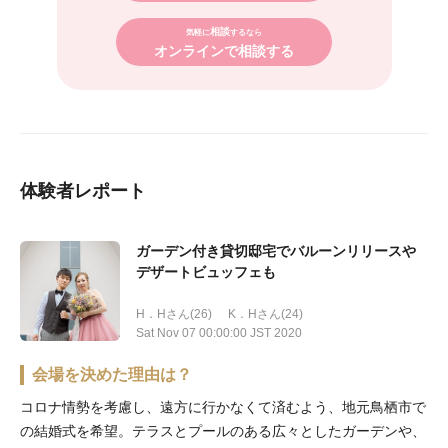
相談
気軽に
するなら
オンラインで相談する
体験者レポート
ガーデン付き貸切邸宅でバルーンリリースや
デザートビュッフェも
H．Hさん(26)
K．Hさん(24)
Sat Nov 07 00:00:00 JST 2020
会場を決めた理由は？
コロナ情勢を考慮し、遠方に行かなくて済むよう、地元鳥栖市で
の結婚式を希望。テラスとプールのある広々としたガーデンや、