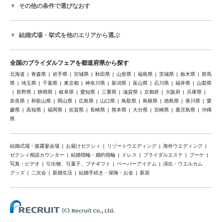
その他の条件で選びなおす
結婚式場・挙式を他のエリアから選ぶ
全国のブライダルフェアを都道府県から探す
北海道
青森県
岩手県
宮城県
秋田県
山形県
福島県
茨城県
栃木県
群馬
県
埼玉県
千葉県
東京都
神奈川県
新潟県
富山県
石川県
福井県
山梨県
長野県
静岡県
岐阜県
愛知県
三重県
滋賀県
京都府
大阪府
兵庫県
奈良県
和歌山県
岡山県
広島県
山口県
鳥取県
島根県
徳島県
香川県
愛
媛県
高知県
福岡県
佐賀県
長崎県
熊本県
大分県
宮崎県
鹿児島県
沖縄
県
結婚式場・披露宴会場
お届けゼクシィ
リゾートウエディング
海外ウエディング
ゼクシィ相談カウンター
結婚指輪・婚約指輪
ドレス
ブライダルエステ
ブーケ
写真・ビデオ
引出物、引菓子、プチギフト
ペーパーアイテム
演出・ウエルカム
グッズ
二次会
新婚生活
結婚手続き・保険・お金
新居