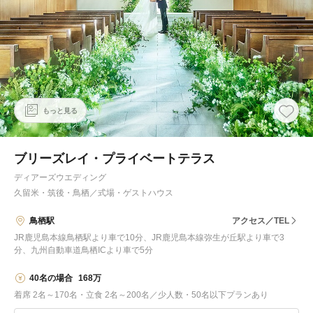
もっと見る
ブリーズレイ・プライベートテラス
ディアーズウエディング
久留米・筑後・鳥栖
／
式場・ゲストハウス
鳥栖駅
アクセス／TEL
JR鹿児島本線鳥栖駅より車で10分、JR鹿児島本線弥生が丘駅より車で3
分、九州自動車道鳥栖ICより車で5分
40名の場合
168万
着席 2名～170名・立食 2名～200名／少人数・50名以下プランあり