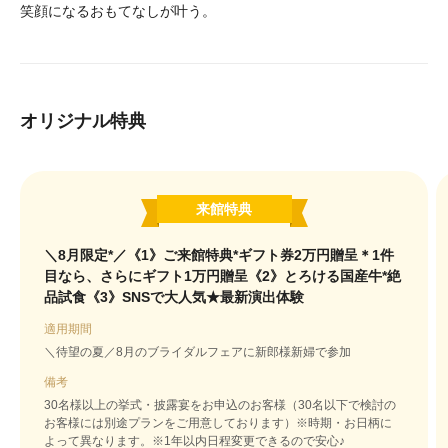
笑顔になるおもてなしが叶う。
オリジナル特典
来館特典
＼8月限定*／《1》ご来館特典*ギフト券2万円贈呈＊1件
目なら、さらにギフト1万円贈呈《2》とろける国産牛*絶
品試食《3》SNSで大人気★最新演出体験
適用期間
＼待望の夏／8月のブライダルフェアに新郎様新婦で参加
備考
30名様以上の挙式・披露宴をお申込のお客様（30名以下で検討の
お客様には別途プランをご用意しております）※時期・お日柄に
よって異なります。※1年以内日程変更できるので安心♪