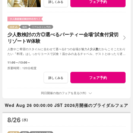
フェア予約
詳しくみる
残席
無料
リアルタイム予約
少人数検討の方◎選べるパーティー会場*試食付貸切
リゾートW体験
人数やご希望のスタイルに合わせて選べる2つの会場が魅力♪
少人数
だからこそこだわり
たい『料理』はしっかりコースで試食！温かみのあるチャペル、ゲストとゆったり過ご
せる非日常の貸切リゾート空間をまるごと体験
11:00～
13:00～
120分程度
フェア予約
詳しくみる
同日開催の他のフェアを見る(1件)
Wed Aug 26 00:00:00 JST 2026月開催のブライダルフェア
8/26
(水)
残席
無料
リアルタイム予約