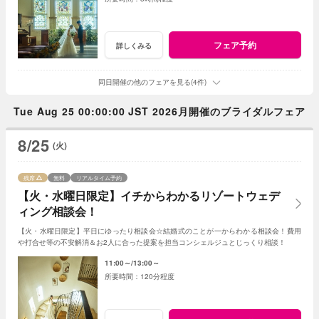
フェア予約
詳しくみる
同日開催の他のフェアを見る(4件)
Tue Aug 25 00:00:00 JST 2026月開催のブライダルフェア
8/25
(火)
残席
無料
リアルタイム予約
【火・水曜日限定】イチからわかるリゾートウェデ
ィング相談会！
【火・水曜日限定】平日にゆったり相談会☆結婚式のことが一からわかる相談会！費用
や打合せ等の不安解消＆お2人に合った提案を担当コンシェルジュとじっくり相談！
11:00～
13:00～
120分程度