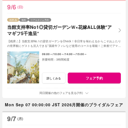
9/6
(日)
残席
無料
リアルタイム予約
当館支持率No1◎貸切ガーデンＷ×花嫁ALL体験*ア
マギフ5千進呈*
【残席△】当館支持No.1の貸切ガーデンをCheck！非日常を味わえるからこそおふたり
の世界観にゲストも没入できる*国産牛フィレなど使用のコースを堪能！ご来館でアマギ
フ5千円プレゼント<1件目来館で衣装20万円優待>
09:00～
10:00～
14:00～
15:00～
3時間程度
フェア予約
詳しくみる
同日開催の他のフェアを見る(7件)
Mon Sep 07 00:00:00 JST 2026月開催のブライダルフェア
9/7
(月)