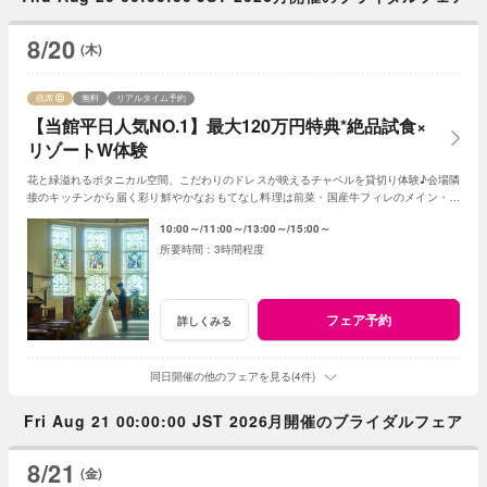
8/20
(木)
残席
無料
リアルタイム予約
【当館平日人気NO.1】最大120万円特典*絶品試食×
リゾートW体験
花と緑溢れるボタニカル空間、こだわりのドレスが映えるチャペルを貸切り体験♪会場隣
接のキッチンから届く彩り鮮やかなおもてなし料理は前菜・国産牛フィレのメイン・デ
ザートなどゲスト目線で全5品をコースで試食
10:00～
11:00～
13:00～
15:00～
3時間程度
フェア予約
詳しくみる
同日開催の他のフェアを見る(4件)
Fri Aug 21 00:00:00 JST 2026月開催のブライダルフェア
8/21
(金)