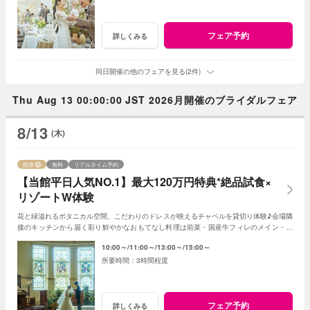
フェア予約
詳しくみる
同日開催の他のフェアを見る(2件)
Thu Aug 13 00:00:00 JST 2026月開催のブライダルフェア
8/13
(木)
残席
無料
リアルタイム予約
【当館平日人気NO.1】最大120万円特典*絶品試食×
リゾートW体験
花と緑溢れるボタニカル空間、こだわりのドレスが映えるチャペルを貸切り体験♪会場隣
接のキッチンから届く彩り鮮やかなおもてなし料理は前菜・国産牛フィレのメイン・デ
ザートなどゲスト目線で全5品をコースで試食
10:00～
11:00～
13:00～
15:00～
3時間程度
フェア予約
詳しくみる