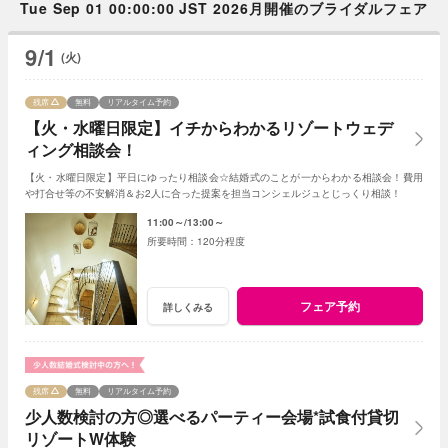
Tue Sep 01 00:00:00 JST 2026月開催のブライダルフェア
9/1
(火)
残席
無料
リアルタイム予約
【火・水曜日限定】イチからわかるリゾートウェデ
ィング相談会！
【火・水曜日限定】平日にゆったり相談会☆結婚式のことが一からわかる相談会！費用
や打合せ等の不安解消＆お2人に合った提案を担当コンシェルジュとじっくり相談！
11:00～
13:00～
120分程度
フェア予約
詳しくみる
残席
無料
リアルタイム予約
少人数検討の方◎選べるパーティー会場*試食付貸切
リゾートW体験