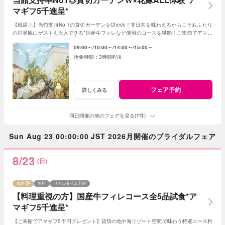
マギフ5千進呈*
【残席△】当館支持No.1の貸切ガーデンをCheck！非日常を味わえるからこそおふたり
の世界観にゲストも没入できる*国産牛フィレなど使用のコースを堪能！ご来館でアマギ
フ5千円プレゼント<1件目来館で衣装20万円優待>
09:00～
10:00～
14:00～
15:00～
3時間程度
フェア予約
詳しくみる
同日開催の他のフェアを見る(7件)
Sun Aug 23 00:00:00 JST 2026月開催のブライダルフェア
8/23
(日)
残席
無料
リアルタイム予約
【料理重視の方】国産牛フィレコース全5品試食*ア
マギフ5千進呈*
【ご来館でアマギフ5千円プレゼント】貸切の地中海リゾート空間で味わう特選コース料