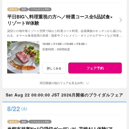
残席
無料
リアルタイム予約
平日BIG＼料理重視の方へ／特選コース全5品試食×
リゾートW体験
貸切りの地中海リゾート空間で味わう特選コース料理。会場隣接のキッチンから届けら
れる、オマール海老使用の前菜・国産牛フィレメイン・オリジナルデザートなど特選コ
ース全5品をゲスト目線で体験♪
10:00～
11:00～
13:00～
15:30～
3時間程度
フェア予約
詳しくみる
同日開催の他のフェアを見る(4件)
Sat Aug 22 00:00:00 JST 2026月開催のブライダルフェア
8/22
(土)
残席
無料
リアルタイム予約
当館支持率No1◎貸切ガーデンＷ×花嫁ALL体験*ア