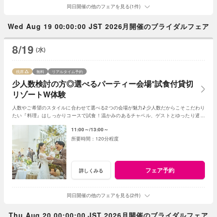
同日開催の他のフェアを見る(1件)
Wed Aug 19 00:00:00 JST 2026月開催のブライダルフェア
8/19
(水)
残席
無料
リアルタイム予約
少人数検討の方◎選べるパーティー会場*試食付貸切
リゾートW体験
人数やご希望のスタイルに合わせて選べる2つの会場が魅力♪少人数だからこそこだわり
たい『料理』はしっかりコースで試食！温かみのあるチャペル、ゲストとゆったり過ご
せる非日常の貸切リゾート空間をまるごと体験
11:00～
13:00～
120分程度
フェア予約
詳しくみる
同日開催の他のフェアを見る(2件)
Thu Aug 20 00:00:00 JST 2026月開催のブライダルフェア