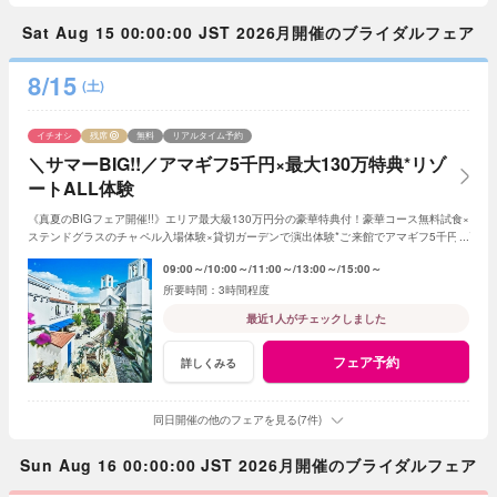
Sat Aug 15 00:00:00 JST 2026月開催のブライダルフェア
8/15
(土)
イチオシ
残席
無料
リアルタイム予約
＼サマーBIG!!／アマギフ5千円×最大130万特典*リゾ
ートALL体験
《真夏のBIGフェア開催!!》エリア最大級130万円分の豪華特典付！豪華コース無料試食×
ステンドグラスのチャペル入場体験×貸切ガーデンで演出体験*ご来館でアマギフ5千円プ
レゼント【1件目来館で衣装20万円優待◎】
09:00～
10:00～
11:00～
13:00～
15:00～
3時間程度
最近1人がチェックしました
フェア予約
詳しくみる
同日開催の他のフェアを見る(7件)
Sun Aug 16 00:00:00 JST 2026月開催のブライダルフェア