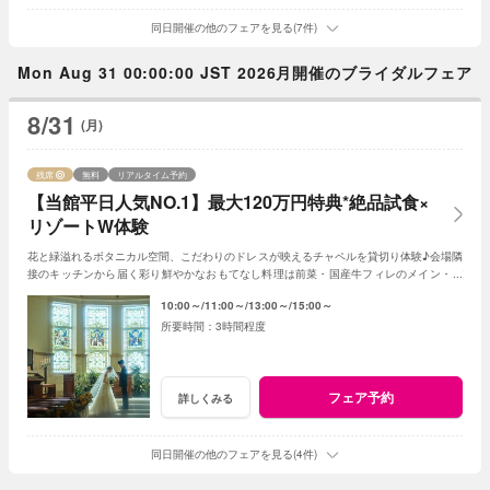
同日開催の他のフェアを見る(7件)
Mon Aug 31 00:00:00 JST 2026月開催のブライダルフェア
8/31
(月)
残席
無料
リアルタイム予約
【当館平日人気NO.1】最大120万円特典*絶品試食×
リゾートW体験
花と緑溢れるボタニカル空間、こだわりのドレスが映えるチャペルを貸切り体験♪会場隣
接のキッチンから届く彩り鮮やかなおもてなし料理は前菜・国産牛フィレのメイン・デ
ザートなどゲスト目線で全5品をコースで試食
10:00～
11:00～
13:00～
15:00～
3時間程度
フェア予約
詳しくみる
同日開催の他のフェアを見る(4件)