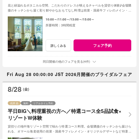
花と緑溢れるボタニカル空間、こだわりのドレスが映えるチャペルを貸切り体験♪会場隣
接のキッチンから届く彩り鮮やかなおもてなし料理は前菜・国産牛フィレのメイン・デ
ザートなどゲスト目線で全5品をコースで試食
10:00～
11:00～
13:00～
15:00～
3時間程度
フェア予約
詳しくみる
同日開催の他のフェアを見る(4件)
Fri Aug 28 00:00:00 JST 2026月開催のブライダルフェア
8/28
(金)
残席
無料
リアルタイム予約
平日BIG＼料理重視の方へ／特選コース全5品試食×
リゾートW体験
貸切りの地中海リゾート空間で味わう特選コース料理。会場隣接のキッチンから届けら
れる、オマール海老使用の前菜・国産牛フィレメイン・オリジナルデザートなど特選コ
ース全5品をゲスト目線で体験♪