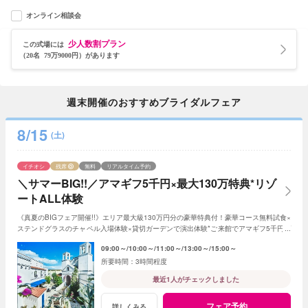
オンライン相談会
少人数割プラン
この式場には
（20名 79万9000円）があります
週末開催のおすすめブライダルフェア
8/15
(土)
イチオシ
残席
無料
リアルタイム予約
＼サマーBIG!!／アマギフ5千円×最大130万特典*リゾ
ートALL体験
《真夏のBIGフェア開催!!》エリア最大級130万円分の豪華特典付！豪華コース無料試食×
ステンドグラスのチャペル入場体験×貸切ガーデンで演出体験*ご来館でアマギフ5千円プ
レゼント【1件目来館で衣装20万円優待◎】
09:00～
10:00～
11:00～
13:00～
15:00～
3時間程度
最近1人がチェックしました
フェア予約
詳しくみる