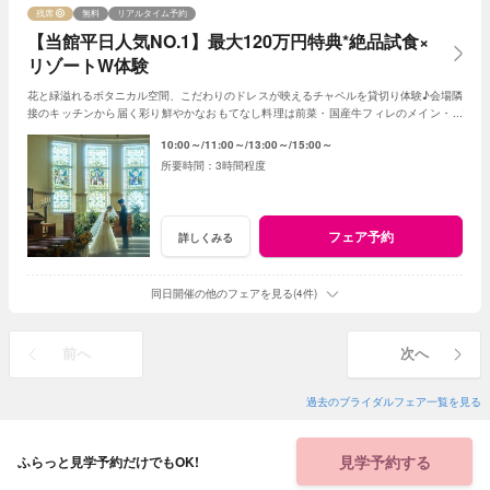
残席
無料
リアルタイム予約
【当館平日人気NO.1】最大120万円特典*絶品試食×
リゾートW体験
花と緑溢れるボタニカル空間、こだわりのドレスが映えるチャペルを貸切り体験♪会場隣
接のキッチンから届く彩り鮮やかなおもてなし料理は前菜・国産牛フィレのメイン・デ
ザートなどゲスト目線で全5品をコースで試食
10:00～
11:00～
13:00～
15:00～
3時間程度
フェア予約
詳しくみる
同日開催の他のフェアを見る(4件)
前へ
次へ
過去のブライダルフェア一覧を見る
見学予約する
ふらっと見学予約だけでもOK!