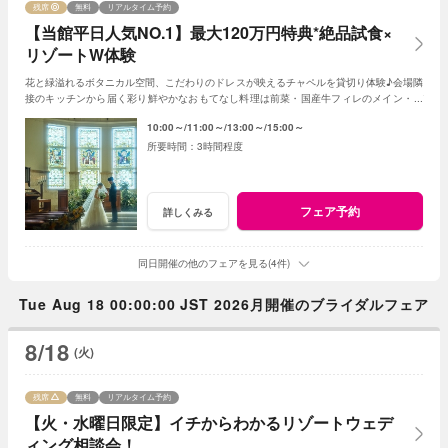
残席
無料
リアルタイム予約
【当館平日人気NO.1】最大120万円特典*絶品試食×
リゾートW体験
花と緑溢れるボタニカル空間、こだわりのドレスが映えるチャペルを貸切り体験♪会場隣
接のキッチンから届く彩り鮮やかなおもてなし料理は前菜・国産牛フィレのメイン・デ
ザートなどゲスト目線で全5品をコースで試食
10:00～
11:00～
13:00～
15:00～
3時間程度
フェア予約
詳しくみる
同日開催の他のフェアを見る(4件)
Tue Aug 18 00:00:00 JST 2026月開催のブライダルフェア
8/18
(火)
残席
無料
リアルタイム予約
【火・水曜日限定】イチからわかるリゾートウェデ
ィング相談会！