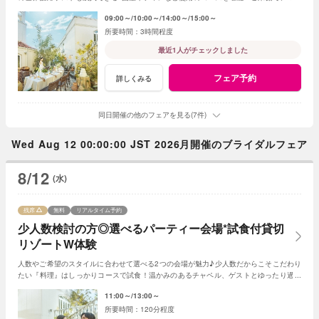
フ5千円プレゼント<1件目来館で衣装20万円優待>
09:00～
10:00～
14:00～
15:00～
3時間程度
最近1人がチェックしました
フェア予約
詳しくみる
同日開催の他のフェアを見る(7件)
Wed Aug 12 00:00:00 JST 2026月開催のブライダルフェア
8/12
(水)
残席
無料
リアルタイム予約
少人数検討の方◎選べるパーティー会場*試食付貸切
リゾートW体験
人数やご希望のスタイルに合わせて選べる2つの会場が魅力♪少人数だからこそこだわり
たい『料理』はしっかりコースで試食！温かみのあるチャペル、ゲストとゆったり過ご
せる非日常の貸切リゾート空間をまるごと体験
11:00～
13:00～
120分程度