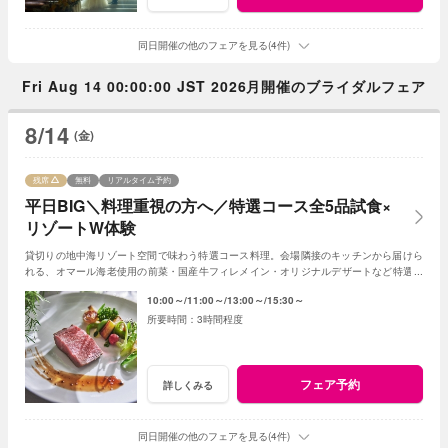
同日開催の他のフェアを見る(4件)
Fri Aug 14 00:00:00 JST 2026月開催のブライダルフェア
8/14
(金)
残席
無料
リアルタイム予約
平日BIG＼料理重視の方へ／特選コース全5品試食×
リゾートW体験
貸切りの地中海リゾート空間で味わう特選コース料理。会場隣接のキッチンから届けら
れる、オマール海老使用の前菜・国産牛フィレメイン・オリジナルデザートなど特選コ
ース全5品をゲスト目線で体験♪
10:00～
11:00～
13:00～
15:30～
3時間程度
フェア予約
詳しくみる
同日開催の他のフェアを見る(4件)