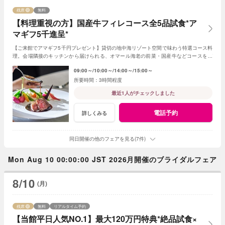
残席
無料
【料理重視の方】国産牛フィレコース全5品試食*ア
マギフ5千進呈*
【ご来館でアマギフ5千円プレゼント】貸切の地中海リゾート空間で味わう特選コース料
理。会場隣接のキッチンから届けられる、オマール海老の前菜・国産牛などコースをゲ
スト目線で体験♪《1件目来館で追加特典◎》
09:00～
10:00～
14:00～
15:00～
3時間程度
最近1人がチェックしました
電話予約
詳しくみる
同日開催の他のフェアを見る(7件)
Mon Aug 10 00:00:00 JST 2026月開催のブライダルフェア
8/10
(月)
残席
無料
リアルタイム予約
【当館平日人気NO.1】最大120万円特典*絶品試食×