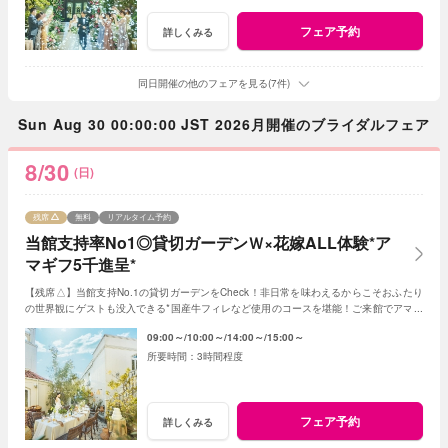
フェア予約
詳しくみる
同日開催の他のフェアを見る(7件)
Sun Aug 30 00:00:00 JST 2026月開催のブライダルフェア
8/30
(日)
残席
無料
リアルタイム予約
当館支持率No1◎貸切ガーデンＷ×花嫁ALL体験*ア
マギフ5千進呈*
【残席△】当館支持No.1の貸切ガーデンをCheck！非日常を味わえるからこそおふたり
の世界観にゲストも没入できる*国産牛フィレなど使用のコースを堪能！ご来館でアマギ
フ5千円プレゼント<1件目来館で衣装20万円優待>
09:00～
10:00～
14:00～
15:00～
3時間程度
フェア予約
詳しくみる