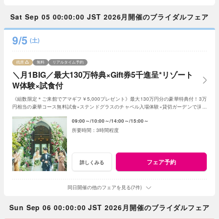
Sat Sep 05 00:00:00 JST 2026月開催のブライダルフェア
9/5
(土)
残席
無料
リアルタイム予約
＼月1BIG／最大130万特典×Gift券5千進呈*リゾート
W体験×試食付
《組数限定＊ご来館でアマギフ￥5,000プレゼント》最大130万円分の豪華特典付！3万
円相当の豪華コース無料試食×ステンドグラスのチャペル入場体験×貸切ガーデンで演出
体験【1件目来館で衣装20万円優待◎】
09:00～
10:00～
14:00～
15:00～
3時間程度
フェア予約
詳しくみる
同日開催の他のフェアを見る(7件)
Sun Sep 06 00:00:00 JST 2026月開催のブライダルフェア