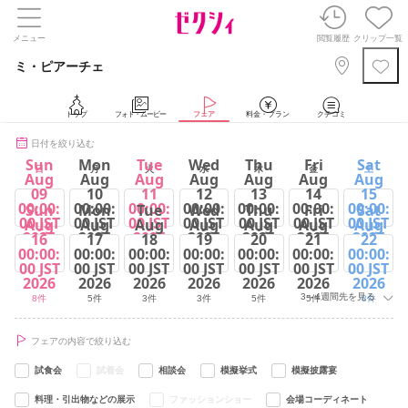
メニュー
閲覧履歴
クリップ一覧
ミ・ピアーチェ
トップ
フォト・ムービー
フェア
料金・プラン
クチコミ
日付を絞り込む
Sun
Mon
Tue
Wed
Thu
Fri
Sat
日
月
火
水
木
金
土
Aug
Aug
Aug
Aug
Aug
Aug
Aug
09
10
11
12
13
14
15
00:00:
00:00:
00:00:
00:00:
00:00:
00:00:
00:00:
Sun
Mon
Tue
Wed
Thu
Fri
Sat
00 JST
00 JST
00 JST
00 JST
00 JST
00 JST
00 JST
Aug
Aug
Aug
Aug
Aug
Aug
Aug
2026
2026
2026
2026
2026
2026
2026
16
17
18
19
20
21
22
00:00:
00:00:
00:00:
00:00:
00:00:
00:00:
00:00:
8件
5件
8件
3件
5件
5件
8件
00 JST
00 JST
00 JST
00 JST
00 JST
00 JST
00 JST
2026
2026
2026
2026
2026
2026
2026
3～4週間先を見る
8件
5件
3件
3件
5件
5件
8件
フェアの内容で絞り込む
試食会
試着会
相談会
模擬挙式
模擬披露宴
料理・引出物などの展示
ファッションショー
会場コーディネート