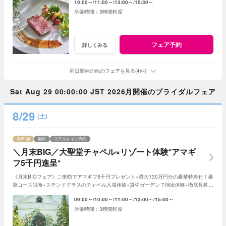
10:00～
11:00～
13:00～
15:30～
3時間程度
フェア予約
詳しくみる
同日開催の他のフェアを見る(4件)
Sat Aug 29 00:00:00 JST 2026月開催のブライダルフェア
8/29
(土)
残席
無料
リアルタイム予約
＼月末BIG／大聖堂チャペル×リゾート体験*アマギ
フ5千円進呈*
《月末BIGフェア》ご来館でアマギフ5千円プレゼント×最大130万円分の豪華特典付！豪
華コース試食×ステンドグラスのチャペル入場体験×貸切ガーデンで演出体験×徹底見積り
相談*【1件目来館で衣装20万円優待◎】
09:00～
10:00～
11:00～
13:00～
15:00～
3時間程度