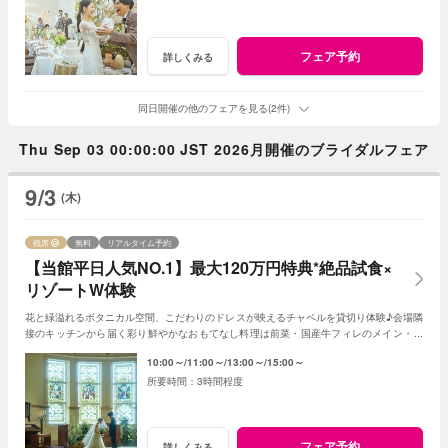
フェア予約
詳しくみる
同日開催の他のフェアを見る(2件)
Thu Sep 03 00:00:00 JST 2026月開催のブライダルフェア
9/3
(木)
残席
無料
リアルタイム予約
【当館平日人気NO.1】最大120万円特典*絶品試食×
リゾートW体験
花と緑溢れるボタニカル空間、こだわりのドレスが映えるチャペルを貸切り体験♪会場隣
接のキッチンから届く彩り鮮やかなおもてなし料理は前菜・国産牛フィレのメイン・デ
ザートなどゲスト目線で全5品をコースで試食
10:00～
11:00～
13:00～
15:00～
3時間程度
フェア予約
詳しくみる