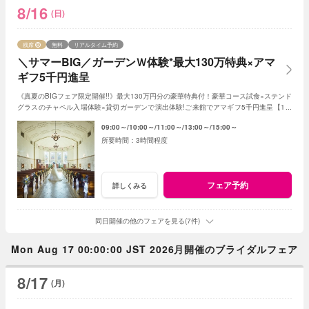
8/16
(日)
残席
無料
リアルタイム予約
＼サマーBIG／ガーデンＷ体験*最大130万特典×アマ
ギフ5千円進呈
《真夏のBIGフェア限定開催!!》最大130万円分の豪華特典付！豪華コース試食×ステンド
グラスのチャペル入場体験×貸切ガーデンで演出体験!ご来館でアマギフ5千円進呈【1件
目来館で衣装20万円優待◎】
09:00～
10:00～
11:00～
13:00～
15:00～
3時間程度
フェア予約
詳しくみる
同日開催の他のフェアを見る(7件)
Mon Aug 17 00:00:00 JST 2026月開催のブライダルフェア
8/17
(月)