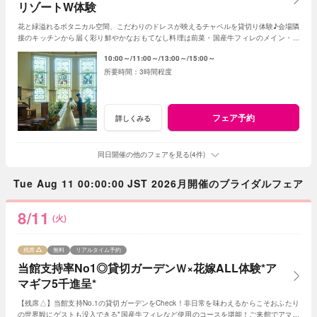
リゾートW体験
花と緑溢れるボタニカル空間、こだわりのドレスが映えるチャペルを貸切り体験♪会場隣
接のキッチンから届く彩り鮮やかなおもてなし料理は前菜・国産牛フィレのメイン・デ
ザートなどゲスト目線で全5品をコースで試食
10:00～
11:00～
13:00～
15:00～
3時間程度
フェア予約
詳しくみる
同日開催の他のフェアを見る(4件)
Tue Aug 11 00:00:00 JST 2026月開催のブライダルフェア
8/11
(火)
残席
無料
リアルタイム予約
当館支持率No1◎貸切ガーデンＷ×花嫁ALL体験*ア
マギフ5千進呈*
【残席△】当館支持No.1の貸切ガーデンをCheck！非日常を味わえるからこそおふたり
の世界観にゲストも没入できる*国産牛フィレなど使用のコースを堪能！ご来館でアマギ