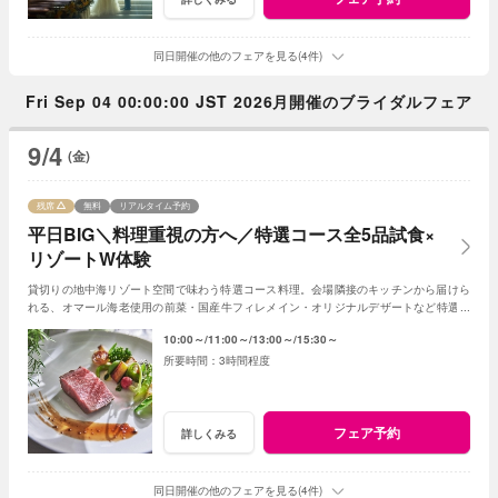
同日開催の他のフェアを見る(4件)
Fri Sep 04 00:00:00 JST 2026月開催のブライダルフェア
9/4
(金)
残席
無料
リアルタイム予約
平日BIG＼料理重視の方へ／特選コース全5品試食×
リゾートW体験
貸切りの地中海リゾート空間で味わう特選コース料理。会場隣接のキッチンから届けら
れる、オマール海老使用の前菜・国産牛フィレメイン・オリジナルデザートなど特選コ
ース全5品をゲスト目線で体験♪
10:00～
11:00～
13:00～
15:30～
3時間程度
フェア予約
詳しくみる
同日開催の他のフェアを見る(4件)