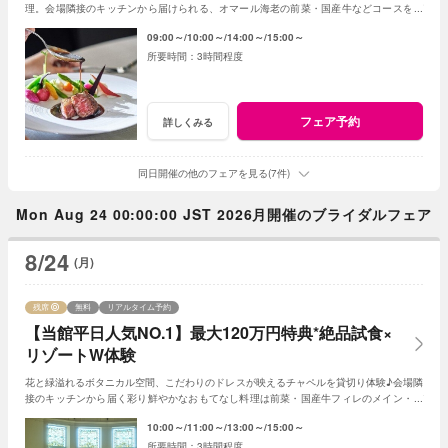
理。会場隣接のキッチンから届けられる、オマール海老の前菜・国産牛などコースをゲ
スト目線で体験♪《1件目来館で追加特典◎》
09:00～
10:00～
14:00～
15:00～
3時間程度
フェア予約
詳しくみる
同日開催の他のフェアを見る(7件)
Mon Aug 24 00:00:00 JST 2026月開催のブライダルフェア
8/24
(月)
残席
無料
リアルタイム予約
【当館平日人気NO.1】最大120万円特典*絶品試食×
リゾートW体験
花と緑溢れるボタニカル空間、こだわりのドレスが映えるチャペルを貸切り体験♪会場隣
接のキッチンから届く彩り鮮やかなおもてなし料理は前菜・国産牛フィレのメイン・デ
ザートなどゲスト目線で全5品をコースで試食
10:00～
11:00～
13:00～
15:00～
3時間程度