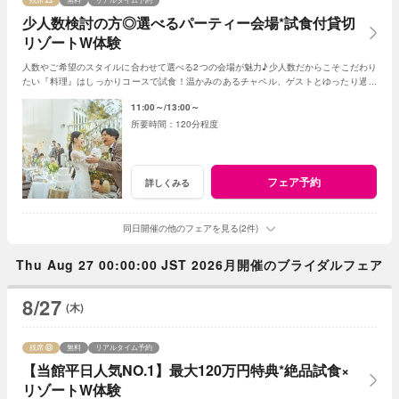
少人数検討の方◎選べるパーティー会場*試食付貸切
リゾートW体験
人数やご希望のスタイルに合わせて選べる2つの会場が魅力♪少人数だからこそこだわり
たい『料理』はしっかりコースで試食！温かみのあるチャペル、ゲストとゆったり過ご
せる非日常の貸切リゾート空間をまるごと体験
11:00～
13:00～
120分程度
フェア予約
詳しくみる
同日開催の他のフェアを見る(2件)
Thu Aug 27 00:00:00 JST 2026月開催のブライダルフェア
8/27
(木)
残席
無料
リアルタイム予約
【当館平日人気NO.1】最大120万円特典*絶品試食×
リゾートW体験