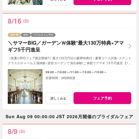
8/16
(日)
残席
無料
リアルタイム予約
＼サマーBIG／ガーデンＷ体験*最大130万特典×アマ
ギフ5千円進呈
《真夏のBIGフェア限定開催!!》最大130万円分の豪華特典付！豪華コース試食×ステンド
グラスのチャペル入場体験×貸切ガーデンで演出体験!ご来館でアマギフ5千円進呈【1件
目来館で衣装20万円優待◎】
09:00～
10:00～
11:00～
13:00～
15:00～
3時間程度
フェア予約
詳しくみる
Sun Aug 09 00:00:00 JST 2026月開催のブライダルフェア
8/9
(日)