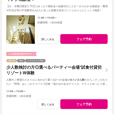
【火・水曜日限定】平日にゆったり相談会☆結婚式のことが一からわかる相談会！費用
や打合せ等の不安解消＆お2人に合った提案を担当コンシェルジュとじっくり相談！
11:00～
13:00～
120分程度
フェア予約
詳しくみる
残席
無料
リアルタイム予約
少人数検討の方◎選べるパーティー会場*試食付貸切
リゾートW体験
人数やご希望のスタイルに合わせて選べる2つの会場が魅力♪
少人数
だからこそこだわり
たい『料理』はしっかりコースで試食！温かみのあるチャペル、ゲストとゆったり過ご
せる非日常の貸切リゾート空間をまるごと体験
11:00～
13:00～
120分程度
フェア予約
詳しくみる