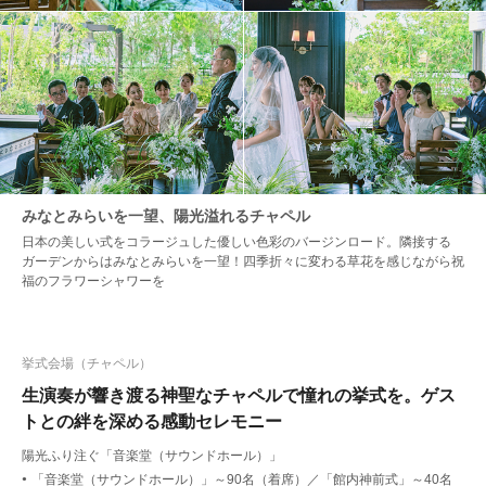
みなとみらいを一望、陽光溢れるチャペル
日本の美しい式をコラージュした優しい色彩のバージンロード。隣接する
ガーデンからはみなとみらいを一望！四季折々に変わる草花を感じながら祝
福のフラワーシャワーを
挙式会場（チャペル）
生演奏が響き渡る神聖なチャペルで憧れの挙式を。ゲス
トとの絆を深める感動セレモニー
陽光ふり注ぐ「音楽堂（サウンドホール）」
「音楽堂（サウンドホール）」～90名（着席）／「館内神前式」～40名
●