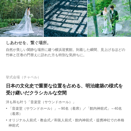
しあわせを、繋ぐ場所。
自然が美しい閑静な場所に建つ横浜迎賓館。到着した瞬間、見上げるほどの
竹林と圧巻の門替えに訪れた方も特別な気持ちに。
挙式会場（チャペル）
日本の文化史で重要な位置を占める、明治建築の様式を
受け継いだクラシカルな空間
洋も和も叶う「音楽堂（サウンドホール）」
「音楽堂（サウンドホール）」～90名（着席）／「館内神前式」～40名
●
（着席）
オリジナル人前式・教会式／和装人前式・館内神前式・提携神社での本格
●
神前式