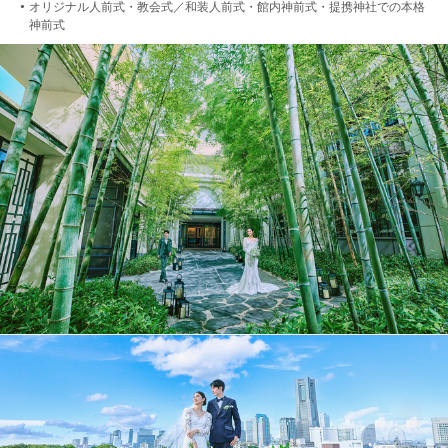
オリジナル人前式・教会式／和装人前式・館内神前式・提携神社での本格
●
神前式