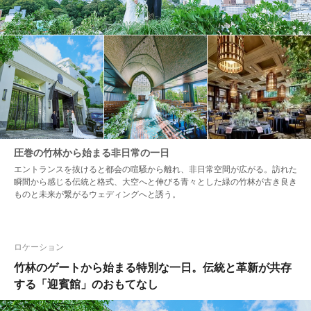
圧巻の竹林から始まる非日常の一日
エントランスを抜けると都会の喧騒から離れ、非日常空間が広がる。訪れた
瞬間から感じる伝統と格式、大空へと伸びる青々とした緑の竹林が古き良き
ものと未来が繋がるウェディングへと誘う。
ロケーション
竹林のゲートから始まる特別な一日。伝統と革新が共存
する「迎賓館」のおもてなし