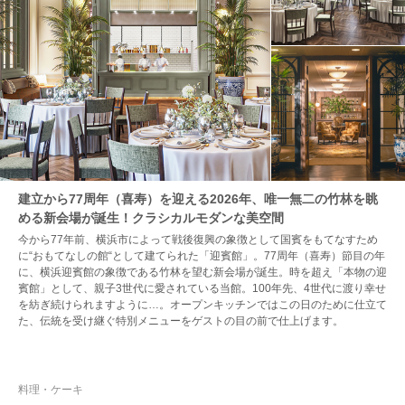
建立から77周年（喜寿）を迎える2026年、唯一無二の竹林を眺
める新会場が誕生！クラシカルモダンな美空間
今から77年前、横浜市によって戦後復興の象徴として国賓をもてなすため
に“おもてなしの館“として建てられた「迎賓館」。77周年（喜寿）節目の年
に、横浜迎賓館の象徴である竹林を望む新会場が誕生。時を超え「本物の迎
賓館」として、親子3世代に愛されている当館。100年先、4世代に渡り幸せ
を紡ぎ続けられますように…。オープンキッチンではこの日のために仕立て
た、伝統を受け継ぐ特別メニューをゲストの目の前で仕上げます。
料理・ケーキ