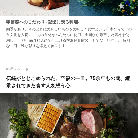
季節感へのこだわり -記憶に残る料理-
四季があり、そのときに美味しいものを美味しく食すという日本ならではの
食文化を大切に、 旬の食材をふんだんに使用。全国から厳選した素材を使
用し、 一品一品丹精込めて仕上げる横浜迎賓館の「もてなし料理」。 特別
な一日に雅な彩りを添えて参ります。
料理・ケーキ
伝統がとじこめられた、至福の一皿。75余年もの間、継
承されてきた食す人を想う心