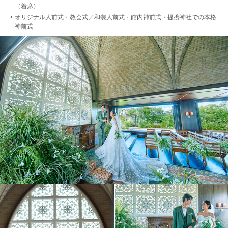
（着席）
オリジナル人前式・教会式／和装人前式・館内神前式・提携神社での本格
●
神前式