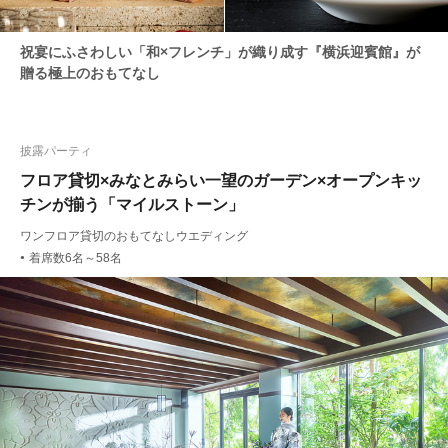
祝宴にふさわしい「和×フレンチ」が織り成す『横浜迎賓館』が
贈る極上のおもてなし
披露パーティ
フロア貸切×みなとみらい一望のガーデン×オープンキッ
チンが揃う「マイルストーン」
ワンフロア貸切のおもてなしウエディング
着席数6名～58名
●