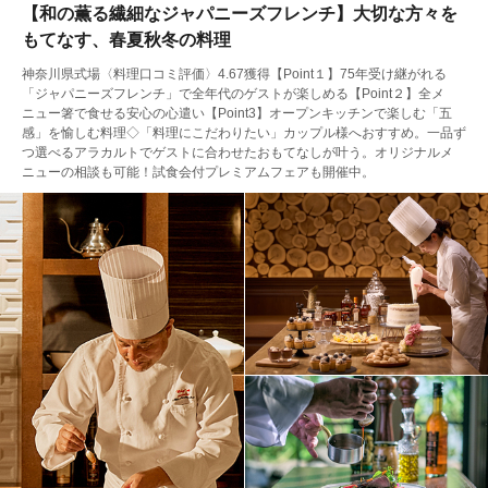
【和の薫る繊細なジャパニーズフレンチ】大切な方々を
もてなす、春夏秋冬の料理
神奈川県式場〈料理口コミ評価〉4.67獲得【Point１】75年受け継がれる
「ジャパニーズフレンチ」で全年代のゲストが楽しめる【Point２】全メ
ニュー箸で食せる安心の心遣い【Point3】オープンキッチンで楽しむ「五
感」を愉しむ料理◇「料理にこだわりたい」カップル様へおすすめ。一品ず
つ選べるアラカルトでゲストに合わせたおもてなしが叶う。オリジナルメ
ニューの相談も可能！試食会付プレミアムフェアも開催中。