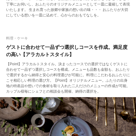
丁寧にお伺いし、おふたりのオリジナルメニューとして一皿に凝縮して表現
いたします。 生まれ育った故郷や家族の想い出の味・・・ おふたりが大切
にしている想いを一皿に込めて、心からのおもてなしを。
料理・ケーキ
ゲストに合わせて一品ずつ選択しコースを作成。満足度
の高い【アラカルトスタイル】
【Point】アラカルトスタイル。決まったコースでの選択ではなくゲストに
合わせて一品ずつ選択しコースを構成。メニューも品数も金額も、おふたり
で選択するから納得と安心の料理選びが可能に。料理にこだわるおふたりに
こそ相応しい料理の選び方。【Point】オリジナルメニュー。ふたりの出身
地の特産品や想いでの食材を取り入れた二人だけのメニューの作成が可能。
カップル様毎にシェフとの相談会も開催、納得の選択を。