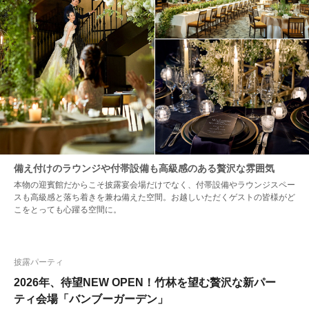
備え付けのラウンジや付帯設備も高級感のある贅沢な雰囲気
本物の迎賓館だからこそ披露宴会場だけでなく、付帯設備やラウンジスペー
スも高級感と落ち着きを兼ね備えた空間。お越しいただくゲストの皆様がど
こをとっても心躍る空間に。
披露パーティ
2026年、待望NEW OPEN！竹林を望む贅沢な新パー
ティ会場「バンブーガーデン」