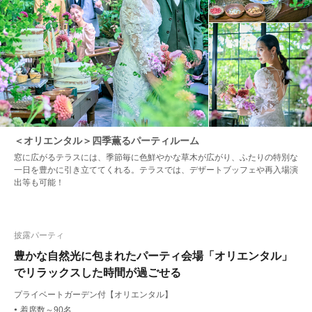
＜オリエンタル＞四季薫るパーティルーム
窓に広がるテラスには、季節毎に色鮮やかな草木が広がり、ふたりの特別な
一日を豊かに引き立ててくれる。テラスでは、デザートブッフェや再入場演
出等も可能！
披露パーティ
豊かな自然光に包まれたパーティ会場「オリエンタル」
でリラックスした時間が過ごせる
プライベートガーデン付【オリエンタル】
着席数～90名
●