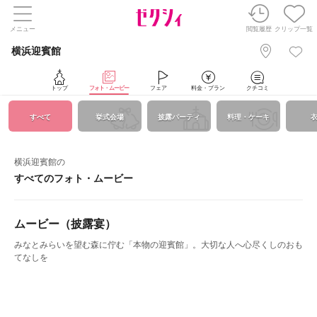
メニュー
閲覧履歴
クリップ一覧
横浜迎賓館
トップ
フォト・ムービー
フェア
料金・プラン
クチコミ
すべて
挙式会場
披露パーティ
料理・ケーキ
横浜迎賓館の
すべてのフォト・ムービー
ムービー（披露宴）
みなとみらいを望む森に佇む「本物の迎賓館」。大切な人へ心尽くしのおも
てなしを