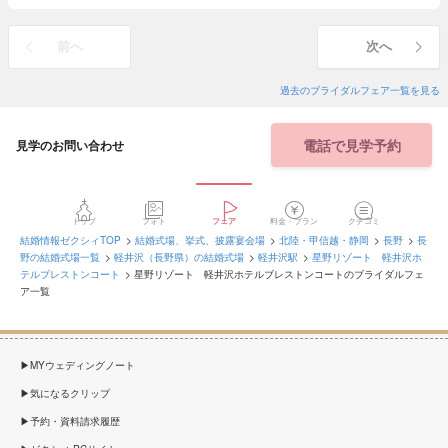
前へ
次へ
過去のブライダルフェア一覧を見る
電話で見学予約
見学のお問い合わせ
トップ
フォト
フェア
料金・プラン
クチコミ
結婚情報ゼクシィTOP
結婚式場、挙式、披露宴会場
北陸・甲信越・静岡
長野
長
野の結婚式場一覧
軽井沢（長野県）の結婚式場
軽井沢駅
星野リゾート 軽井沢ホ
テルブレストンコート
星野リゾート 軽井沢ホテルブレストンコートのブライダルフェ
ア一覧
MYウェディングノート
気になるクリップ
予約・資料請求履歴