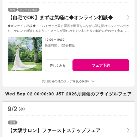
無料
オンライン相談
【自宅でOK】まずは気軽に◆オンライン相談◆
◆オンライン相談◆アドバイザーと同じ写真や動画をみながら話を聞けるシステムだか
ら、サロンで相談するようにイメージが膨らみやすい♪ふたりの都合に合わせて参加しよ
う！
10:00～19:00
120分程度
フェア予約
詳しくみる
同日開催の他のフェアを見る(4件)
Wed Sep 02 00:00:00 JST 2026月開催のブライダルフェア
9/2
(水)
無料
【大阪サロン】ファーストステップフェア