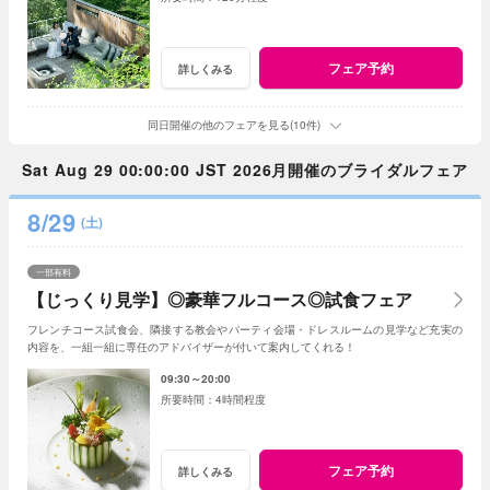
フェア予約
詳しくみる
同日開催の他のフェアを見る(10件)
Sat Aug 29 00:00:00 JST 2026月開催のブライダルフェア
8/29
(土)
一部有料
【じっくり見学】◎豪華フルコース◎試食フェア
フレンチコース試食会、隣接する教会やパーティ会場・ドレスルームの見学など充実の
内容を、一組一組に専任のアドバイザーが付いて案内してくれる！
09:30～20:00
4時間程度
フェア予約
詳しくみる