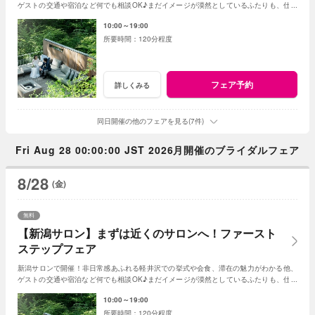
ゲストの交通や宿泊など何でも相談OK♪まだイメージが漠然としているふたりも、仕事
帰りやひとりでの来館も大歓迎♪
10:00～19:00
120分程度
フェア予約
詳しくみる
同日開催の他のフェアを見る(7件)
Fri Aug 28 00:00:00 JST 2026月開催のブライダルフェア
8/28
(金)
無料
【新潟サロン】まずは近くのサロンへ！ファースト
ステップフェア
新潟サロンで開催！非日常感あふれる軽井沢での挙式や会食、滞在の魅力がわかる他、
ゲストの交通や宿泊など何でも相談OK♪まだイメージが漠然としているふたりも、仕事
帰りやひとりでの来館も大歓迎♪
10:00～19:00
120分程度