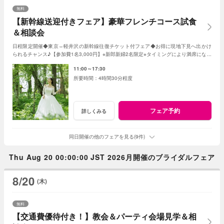
無料
【新幹線送迎付きフェア】豪華フレンチコース試食
＆相談会
日程限定開催◆東京⇔軽井沢の新幹線往復チケット付フェア◆お得に現地下見へ出かけ
られるチャンス♪【参加費1名3,000円】※新郎新婦2名限定※タイミングにより満席になる
ことも。お早めに！
11:00～17:30
4時間30分程度
フェア予約
詳しくみる
同日開催の他のフェアを見る(9件)
Thu Aug 20 00:00:00 JST 2026月開催のブライダルフェア
8/20
(木)
無料
【交通費優待付き！】教会＆パーティ会場見学＆相