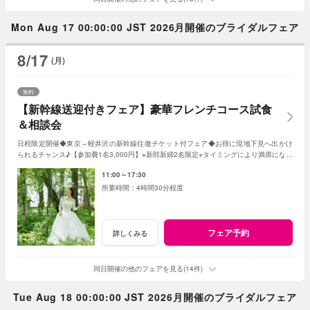
Mon Aug 17 00:00:00 JST 2026月開催のブライダルフェア
8/17
(月)
無料
【新幹線送迎付きフェア】豪華フレンチコース試食
＆相談会
日程限定開催◆東京⇔軽井沢の新幹線往復チケット付フェア◆お得に現地下見へ出かけ
られるチャンス♪【参加費1名3,000円】※新郎新婦2名限定※タイミングにより満席になる
ことも。お早めに！
11:00～17:30
4時間30分程度
フェア予約
詳しくみる
同日開催の他のフェアを見る(14件)
Tue Aug 18 00:00:00 JST 2026月開催のブライダルフェア