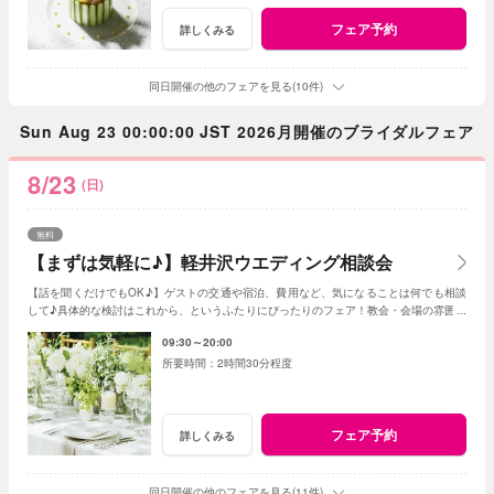
フェア予約
詳しくみる
同日開催の他のフェアを見る(10件)
Sun Aug 23 00:00:00 JST 2026月開催のブライダルフェア
8/23
(日)
無料
【まずは気軽に♪】軽井沢ウエディング相談会
【話を聞くだけでもOK♪】ゲストの交通や宿泊、費用など、気になることは何でも相談
して♪具体的な検討はこれから、というふたりにぴったりのフェア！教会・会場の雰囲気
をチェックしてみよう
09:30～20:00
2時間30分程度
フェア予約
詳しくみる
同日開催の他のフェアを見る(11件)