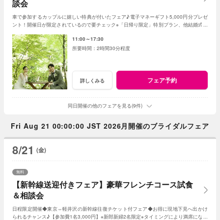
談会
車で参加するカップルに嬉しい特典が付いたフェア♪電子マネーギフト5,000円分プレゼ
ント！開催日が限定されているので要チェック※「日帰り限定」特別プラン、他結婚式場
のフェア同日参加不可
11:00～17:30
2時間30分程度
フェア予約
詳しくみる
同日開催の他のフェアを見る(9件)
Fri Aug 21 00:00:00 JST 2026月開催のブライダルフェア
8/21
(金)
無料
【新幹線送迎付きフェア】豪華フレンチコース試食
＆相談会
日程限定開催◆東京⇔軽井沢の新幹線往復チケット付フェア◆お得に現地下見へ出かけ
られるチャンス♪【参加費1名3,000円】※新郎新婦2名限定※タイミングにより満席になる