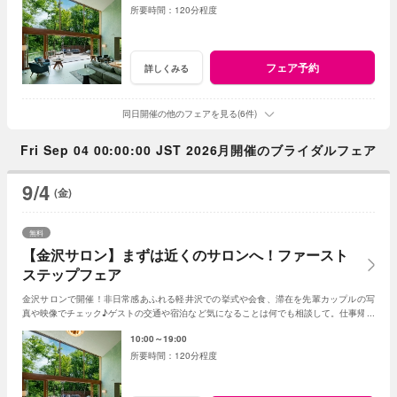
120分程度
フェア予約
詳しくみる
同日開催の他のフェアを見る(6件)
Fri Sep 04 00:00:00 JST 2026月開催のブライダルフェア
9/4
(金)
無料
【金沢サロン】まずは近くのサロンへ！ファースト
ステップフェア
金沢サロンで開催！非日常感あふれる軽井沢での挙式や会食、滞在を先輩カップルの写
真や映像でチェック♪ゲストの交通や宿泊など気になることは何でも相談して。仕事帰り
やひとりでの来館もOK！
10:00～19:00
120分程度