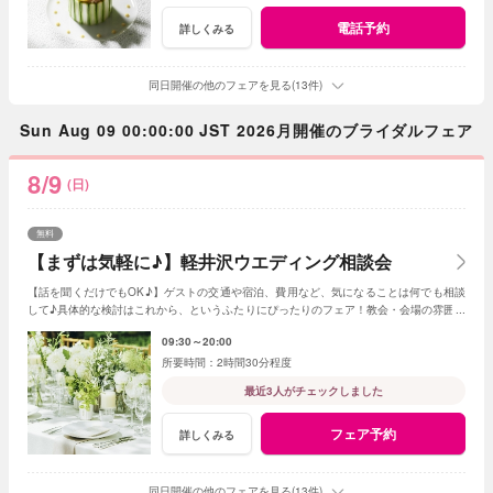
電話予約
詳しくみる
同日開催の他のフェアを見る(13件)
Sun Aug 09 00:00:00 JST 2026月開催のブライダルフェア
8/9
(日)
無料
【まずは気軽に♪】軽井沢ウエディング相談会
【話を聞くだけでもOK♪】ゲストの交通や宿泊、費用など、気になることは何でも相談
して♪具体的な検討はこれから、というふたりにぴったりのフェア！教会・会場の雰囲気
をチェックしてみよう
09:30～20:00
2時間30分程度
最近3人がチェックしました
フェア予約
詳しくみる
同日開催の他のフェアを見る(13件)