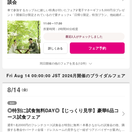
談会
車で参加するカップルに嬉しい特典が付いたフェア♪電子マネーギフト5,000円分プレゼ
ント！開催日が限定されているので要チェック※「日帰り限定」特別プラン、他結婚式場
のフェア同日参加不可
11:00～17:30
2時間30分程度
最近2人がチェックしました
フェア予約
詳しくみる
同日開催の他のフェアを見る(12件)
Fri Aug 14 00:00:00 JST 2026月開催のブライダルフェア
8/14
(金)
無料
◎特別に試食無料DAY◎【じっくり見学】豪華6品コ
ース試食フェア
通常1名2000円のフレンチコース試食会が特別に無料！本番さながらの試食会の他、隣
接する教会やパーティ会場・ドレスルームの見学など一組ずつアドバイザーが案内して