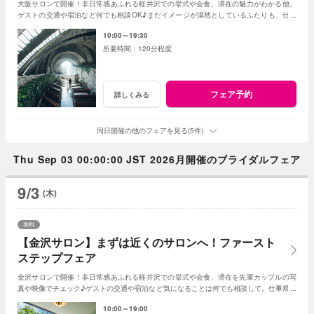
大阪サロンで開催！非日常感あふれる軽井沢での挙式や会食、滞在の魅力がわかる他、
ゲストの交通や宿泊など何でも相談OK♪まだイメージが漠然としているふたりも、仕事
帰りやひとりでの来館も大歓迎♪
10:00～19:30
120分程度
フェア予約
詳しくみる
同日開催の他のフェアを見る(5件)
Thu Sep 03 00:00:00 JST 2026月開催のブライダルフェア
9/3
(木)
無料
【金沢サロン】まずは近くのサロンへ！ファースト
ステップフェア
金沢サロンで開催！非日常感あふれる軽井沢での挙式や会食、滞在を先輩カップルの写
真や映像でチェック♪ゲストの交通や宿泊など気になることは何でも相談して。仕事帰り
やひとりでの来館もOK！
10:00～19:00