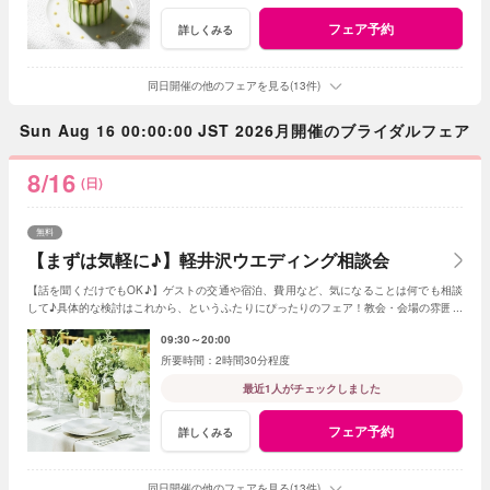
フェア予約
詳しくみる
同日開催の他のフェアを見る(13件)
Sun Aug 16 00:00:00 JST 2026月開催のブライダルフェア
8/16
(日)
無料
【まずは気軽に♪】軽井沢ウエディング相談会
【話を聞くだけでもOK♪】ゲストの交通や宿泊、費用など、気になることは何でも相談
して♪具体的な検討はこれから、というふたりにぴったりのフェア！教会・会場の雰囲気
をチェックしてみよう
09:30～20:00
2時間30分程度
最近1人がチェックしました
フェア予約
詳しくみる
同日開催の他のフェアを見る(13件)