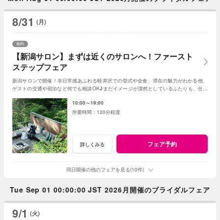
8/31
(月)
無料
【新潟サロン】まずは近くのサロンへ！ファースト
ステップフェア
新潟サロンで開催！非日常感あふれる軽井沢での挙式や会食、滞在の魅力がわかる他、
ゲストの交通や宿泊など何でも相談OK♪まだイメージが漠然としているふたりも、仕事
帰りやひとりでの来館も大歓迎♪
10:00～19:00
120分程度
フェア予約
詳しくみる
同日開催の他のフェアを見る(10件)
Tue Sep 01 00:00:00 JST 2026月開催のブライダルフェア
9/1
(火)