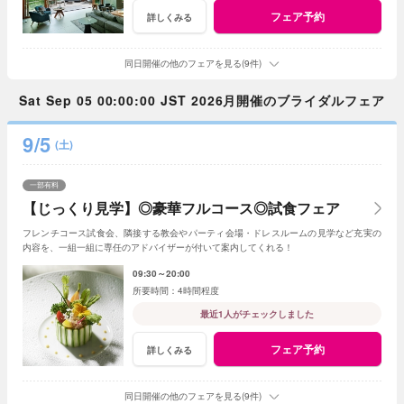
フェア予約
詳しくみる
同日開催の他のフェアを見る(9件)
Sat Sep 05 00:00:00 JST 2026月開催のブライダルフェア
9/5
(土)
一部有料
【じっくり見学】◎豪華フルコース◎試食フェア
フレンチコース試食会、隣接する教会やパーティ会場・ドレスルームの見学など充実の
内容を、一組一組に専任のアドバイザーが付いて案内してくれる！
09:30～20:00
4時間程度
最近1人がチェックしました
フェア予約
詳しくみる
同日開催の他のフェアを見る(9件)