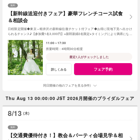
無料
【新幹線送迎付きフェア】豪華フレンチコース試食
＆相談会
日程限定開催◆東京⇔軽井沢の新幹線往復チケット付フェア◆お得に現地下見へ出かけ
られるチャンス♪【参加費1名3,000円】※新郎新婦2名限定※タイミングにより満席になる
ことも。お早めに！
11:00～17:30
4時間30分程度
最近1人がチェックしました
フェア予約
詳しくみる
同日開催の他のフェアを見る(9件)
Thu Aug 13 00:00:00 JST 2026月開催のブライダルフェア
8/13
(木)
無料
【交通費優待付き！】教会＆パーティ会場見学＆相