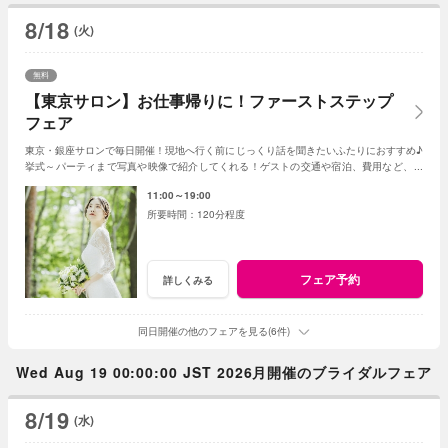
8/18
(火)
無料
【東京サロン】お仕事帰りに！ファーストステップ
フェア
東京・銀座サロンで毎日開催！現地へ行く前にじっくり話を聞きたいふたりにおすすめ♪
挙式～パーティまで写真や映像で紹介してくれる！ゲストの交通や宿泊、費用など、気
になることは何でも相談して
11:00～19:00
120分程度
フェア予約
詳しくみる
同日開催の他のフェアを見る(6件)
Wed Aug 19 00:00:00 JST 2026月開催のブライダルフェア
8/19
(水)