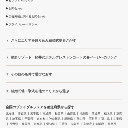
ゼクシィ PCサイト
お問合わせ
広告掲載に関するお問合わせ
プライバシーポリシー
さらにエリアを絞り込み結婚式場をさがす
星野リゾート 軽井沢ホテルブレストンコートの各ページへのリンク
その他の条件で選びなおす
結婚式場・挙式を他のエリアから選ぶ
全国のブライダルフェアを都道府県から探す
北海道
青森県
岩手県
宮城県
秋田県
山形県
福島県
茨城県
栃木県
群馬
県
埼玉県
千葉県
東京都
神奈川県
新潟県
富山県
石川県
福井県
山梨県
長野県
静岡県
岐阜県
愛知県
三重県
滋賀県
京都府
大阪府
兵庫県