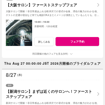
【大阪サロン】ファーストステップフェア
大阪サロンで開催！非日常感あふれる軽井沢での挙式や会食、滞在の魅力がわかる他、
ゲストの交通や宿泊など何でも相談OK♪まだイメージが漠然としているふたりも、仕事
帰りやひとりでの来館も大歓迎♪
10:00～19:30
120分程度
フェア予約
詳しくみる
同日開催の他のフェアを見る(5件)
Thu Aug 27 00:00:00 JST 2026月開催のブライダルフェア
8/27
(木)
無料
【新潟サロン】まずは近くのサロンへ！ファースト
ステップフェア
新潟サロンで開催！非日常感あふれる軽井沢での挙式や会食、滞在の魅力がわかる他、