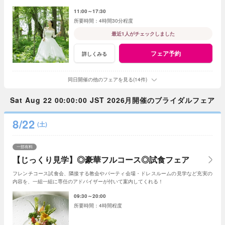
ことも。お早めに！
11:00～17:30
4時間30分程度
最近1人がチェックしました
フェア予約
詳しくみる
同日開催の他のフェアを見る(14件)
Sat Aug 22 00:00:00 JST 2026月開催のブライダルフェア
8/22
(土)
一部有料
【じっくり見学】◎豪華フルコース◎試食フェア
フレンチコース試食会、隣接する教会やパーティ会場・ドレスルームの見学など充実の
内容を、一組一組に専任のアドバイザーが付いて案内してくれる！
09:30～20:00
4時間程度