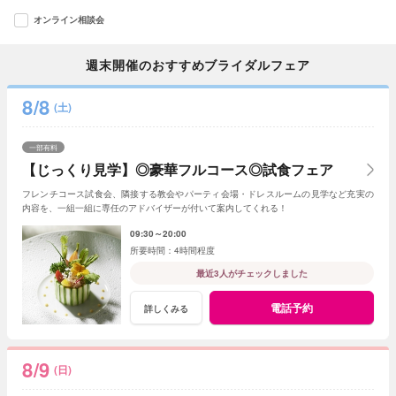
オンライン相談会
週末開催のおすすめブライダルフェア
8/8
(土)
一部有料
【じっくり見学】◎豪華フルコース◎試食フェア
フレンチコース試食会、隣接する教会やパーティ会場・ドレスルームの見学など充実の
内容を、一組一組に専任のアドバイザーが付いて案内してくれる！
09:30～20:00
4時間程度
最近3人がチェックしました
電話予約
詳しくみる
8/9
(日)