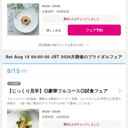
くれる
09:30～20:00
4時間程度
最近1人がチェックしました
フェア予約
詳しくみる
同日開催の他のフェアを見る(14件)
Sat Aug 15 00:00:00 JST 2026月開催のブライダルフェア
8/15
(土)
一部有料
【じっくり見学】◎豪華フルコース◎試食フェア
フレンチコース試食会、隣接する教会やパーティ会場・ドレスルームの見学など充実の
内容を、一組一組に専任のアドバイザーが付いて案内してくれる！
09:30～20:00
4時間程度
最近3人がチェックしました