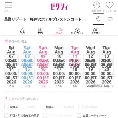
メニュー
閲覧履歴
クリップ一覧
星野リゾート 軽井沢ホテルブレストンコート
トップ
フォト
フェア
料金・プラン
クチコミ
日付を絞り込む
Fri
Sat
Sun
Mon
Tue
Wed
Thu
金
土
日
月
火
水
木
Aug
Aug
Aug
Aug
Aug
Aug
Aug
07
08
09
10
11
12
13
00:00:
00:00:
00:00:
00:00:
00:00:
00:00:
00:00:
Fri
Sat
Sun
Mon
Tue
Wed
Thu
00 JST
00 JST
00 JST
00 JST
00 JST
00 JST
00 JST
Aug
Aug
Aug
Aug
Aug
Aug
Aug
2026
2026
2026
2026
2026
2026
2026
14
15
16
17
18
19
20
00:00:
00:00:
00:00:
00:00:
00:00:
00:00:
00:00:
14件
14件
14件
15件
14件
10件
13件
00 JST
00 JST
00 JST
00 JST
00 JST
00 JST
00 JST
2026
2026
2026
2026
2026
2026
2026
3～4週間先を見る
15件
14件
14件
15件
7件
10件
10件
フェアの内容で絞り込む
試食会
試着会
相談会
模擬挙式
模擬披露宴
料理・引出物などの展示
ファッションショー
会場コーディネート