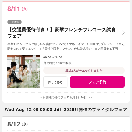
8/11
(火)
一部有料
【交通費優待付き！】豪華フレンチフルコース試食
フェア
車参加のカップルに嬉しい特典付フェア♪電子マネーギフト5,000円分プレゼント！限定
開催なので要チェック ※「日帰り限定」プラン、他結婚式場のフェア同日参加不可
09:30～20:00
4時間程度
最近2人がチェックしました
フェア予約
詳しくみる
同日開催の他のフェアを見る(13件)
Wed Aug 12 00:00:00 JST 2026月開催のブライダルフェア
8/12
(水)