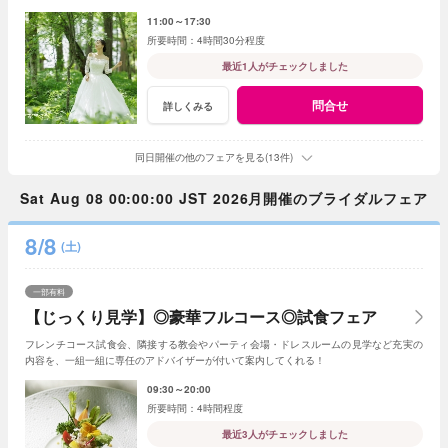
ことも。お早めに！
11:00～17:30
4時間30分程度
最近1人がチェックしました
問合せ
詳しくみる
同日開催の他のフェアを見る(13件)
Sat Aug 08 00:00:00 JST 2026月開催のブライダルフェア
8/8
(土)
一部有料
【じっくり見学】◎豪華フルコース◎試食フェア
フレンチコース試食会、隣接する教会やパーティ会場・ドレスルームの見学など充実の
内容を、一組一組に専任のアドバイザーが付いて案内してくれる！
09:30～20:00
4時間程度
最近3人がチェックしました