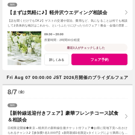
無料
【まずは気軽に♪】軽井沢ウエディング相談会
【話を聞くだけでもOK♪】ゲストの交通や宿泊、費用など、気になることは何でも相談
して♪具体的な検討はこれから、というふたりにぴったりのフェア！教会・会場の雰囲気
をチェックしてみよう
09:30～20:00
2時間30分程度
最近3人がチェックしました
フェア予約
詳しくみる
Fri Aug 07 00:00:00 JST 2026月開催のブライダルフェア
8/7
(金)
無料
【新幹線送迎付きフェア】豪華フレンチコース試食
＆相談会
日程限定開催◆東京⇔軽井沢の新幹線往復チケット付フェア◆お得に現地下見へ出かけ
られるチャンス♪【参加費1名3,000円】※新郎新婦2名限定※タイミングにより満席になる