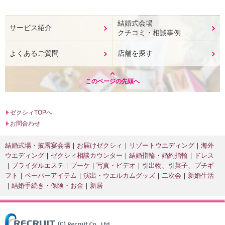
結婚式会場
サービス紹介
クチコミ・相談事例
よくあるご質問
店舗を探す
このページの先頭へ
ゼクシィTOPへ
お問合わせ
結婚式場・披露宴会場
お届けゼクシィ
リゾートウエディング
海外
ウエディング
ゼクシィ相談カウンター
結婚指輪・婚約指輪
ドレス
ブライダルエステ
ブーケ
写真・ビデオ
引出物、引菓子、プチギ
フト
ペーパーアイテム
演出・ウエルカムグッズ
二次会
新婚生活
結婚手続き・保険・お金
新居