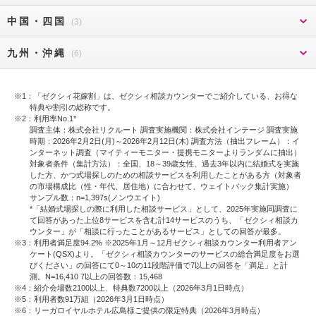
中国・四国
(3)
九州・沖縄
(6)
1：「ゼクシィ花嫁割」は、ゼクシィ相談カウンターでご紹介している、お得な
特典や割引の総称です。
2：利用率No.1*
調査主体：株式会社リクルート 調査実施機関：株式会社インテージ 調査実施
時期：2026年2月2日(月)～2026年2月12日(木) 調査方法（抽出フレーム）：イ
ンターネット調査（マイティーモニター・提携モニターよりランダムに抽出）
対象者条件（集計方法）：全国、18～39歳女性、過去3年以内に結婚式を実施
した方、かつ式場探しのための相談サービスを利用したことがある方（対象者
の市場構成比（性・年代、居住地）に合わせて、ウェイトバック集計実施）
サンプル数：n=1,397s(ノンウエイト)
*「結婚式場探しの際に利用した相談サービス」として、2025年実施同調査に
て回答があった上位8サービスを含む計14サービスのうち、「ゼクシィ相談カ
ウンター」が「相談に行ったことがあるサービス」としての回答が最多。
3：利用者満足度94.2% ※2025年1月～12月ゼクシィ相談カウンター利用者アン
ケート(QSX)より。「ゼクシィ相談カウンターのサービスの総合満足度をお選
びください」の回答にて0～10の11段階評価で7以上の回答を「満足」と計
測。N=16,410 7以上の回答数：15,468
4：紹介会場数2100以上、特典数7200以上（2026年3月1日時点）
5：利用者数91万組（2026年3月1日時点）
6：リーガロイヤルホテル広島様ご提供の限定特典（2026年3月時点）