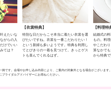
【衣裳特典】
【料理特
叶えたいな
特別な日だからこそ本当に着たい衣裳を選
結婚式の料
ながらの入
びたいですね。衣裳を一番こだわりたい！
もの。料理
だけでいい
という新婦も多いようです。特典を利用し
やこだわり
みては？
てとびきりの一着を見つけて。きっとゲス
算なかでも
トも喜んでくれるはず。
から特典で
一例です。会場やお申し込み内容により、ご案内の対象外となる場合がございます
にブライダルアドバイザーにお尋ねください。