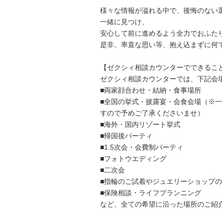
様々な情報が溢れる中で、後悔のない
一緒に見つけ、
安心して前に進めるよう全力でおふた
是非、率直な思い等、抱え込まずに何
【ゼクシィ相談カウンターでできるこ
ゼクシィ相談カウンターでは、下記会
■両家顔合わせ・結納・食事場所
■全国の挙式・披露宴・会食会場（※
すので予めご了承くださいませ）
■海外・国内リゾート挙式
■帰国後パーティ
■1.5次会・会費制パーティ
■フォトウエディング
■二次会
■指輪のご試着やジュエリーショップの
■保険相談・ライフプランニング
など、全ての希望に沿った場所のご紹