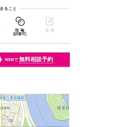
きること
指輪
保険
(試着可)
無料相談予約
WEBで