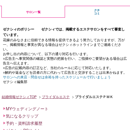
クチ
サロン一覧
コミ
ゼクシィのポリシー ゼクシィでは、掲載するエステサロンをすべて審査し
ています。
花嫁のみなさまに信頼できる情報を提供できるよう努力しておりますが、万が
一、掲載情報と事実が異なる場合はゼクシィホットラインまでご連絡くださ
い。
お申し出の内容について、以下の通り対応を行います。
○広告主へ事実関係の確認と実態の把握を行い、ご指摘やご要望がある場合は広
告主へ伝えます。
○広告の記載内容の訂正など、当社のルールに応じて対応いたします。
○解約や返金などを読者の方に代わって広告主と交渉することは出来かねます。
サロンへの来店・問合せは余裕を持ったスケジュールで行いましょう
ゼクシィ編集部
結婚情報ゼクシィTOP
ブライダルエステ
ブライダルエステＰＭＫ
MYウェディングノート
気になるクリップ
予約・資料請求履歴