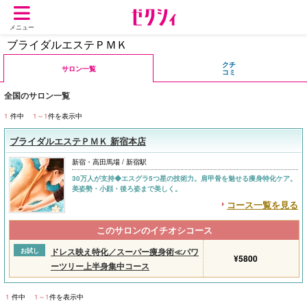
メニュー
ブライダルエステＰＭＫ
クチ
サロン一覧
コミ
全国のサロン一覧
1
件中
1～1
件を表示中
ブライダルエステＰＭＫ 新宿本店
新宿・高田馬場 / 新宿駅
30万人が支持◆エスグラ5つ星の技術力。肩甲骨を魅せる痩身特化ケア。
美姿勢・小顔・後ろ姿まで美しく。
コース一覧を見る
このサロンのイチオシコース
ドレス映え特化／スーパー痩身術≪パワ
お試し
¥5800
ーツリー上半身集中コース
1
件中
1～1
件を表示中