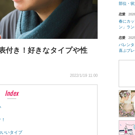
部位・状
恋愛
2026
春にカッ
ン」ラン
恋愛
2025
バレンタ
表付き！好きなタイプや性
喜ぶプレ
2022/1/19 11:00
Index
い
ク！
のいいタイプ