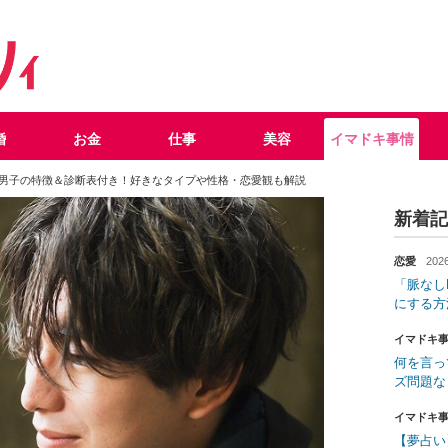
婚
お金
仕事
美容
イマドキ事情
男子の特徴＆診断表付き！好きなタイプや性格・恋愛観も解説
新着記
恋愛
2026
「脈なし
にする方
イマドキ
何を言っ
ズ問題な
イマドキ
【夢占い