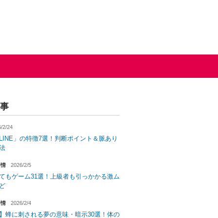
事
/2/24
LINE」の特徴7選！判断ポイント＆脈あり
法
事情
2026/2/5
てもゲーム31選！上級者も引っかかる激ム
ど
事情
2026/2/4
】蜂に刺される夢の意味・暗示30選！体の