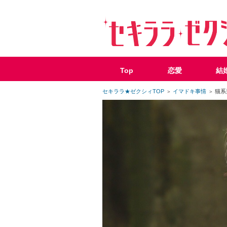
Top
恋愛
結
セキララ★ゼクシィTOP
イマドキ事情
猫系