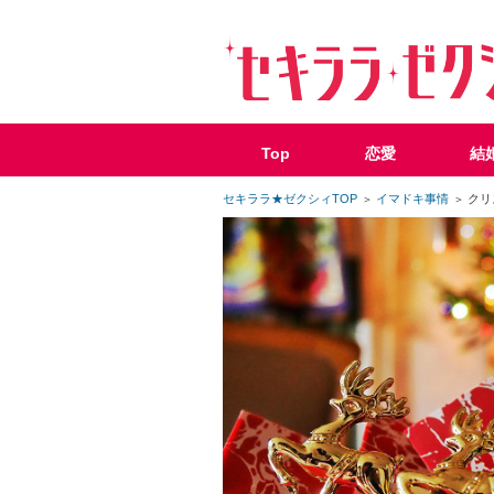
Top
恋愛
結
セキララ★ゼクシィTOP
イマドキ事情
クリ