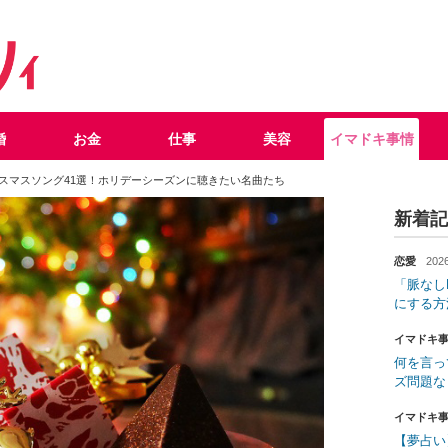
婚
お金
仕事
美容
イマドキ事情
スマスソング41選！ホリデーシーズンに聴きたい名曲たち
新着記
恋愛
2026
「脈なし
にする方
イマドキ
何を言っ
ズ問題な
イマドキ
【夢占い