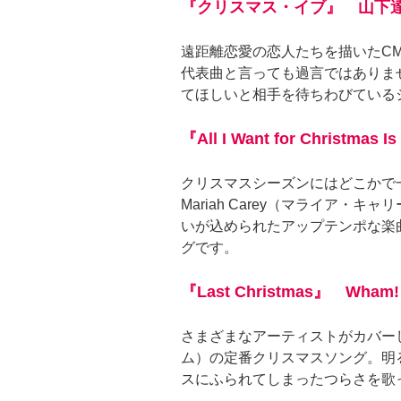
『クリスマス・イブ』 山下
遠距離恋愛の恋人たちを描いたC
代表曲と言っても過言ではありま
てほしいと相手を待ちわびている
『All I Want for Christmas 
クリスマスシーズンにはどこかで
Mariah Carey（マライア・
いが込められたアップテンポな楽
グです。
『Last Christmas』 Wham!
さまざまなアーティストがカバーし
ム）の定番クリスマスソング。明
スにふられてしまったつらさを歌