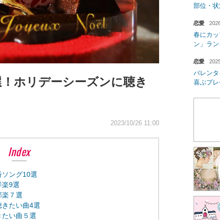
部位・状
恋愛
2026
春にカッ
ン」ラン
恋愛
2025
バレンタ
選！ホリデーシーズンに聴き
喜ぶプレ
2023/10/26 11:00
Index
ソング10選
楽9選
邦楽７選
きたい曲4選
きたい曲５選