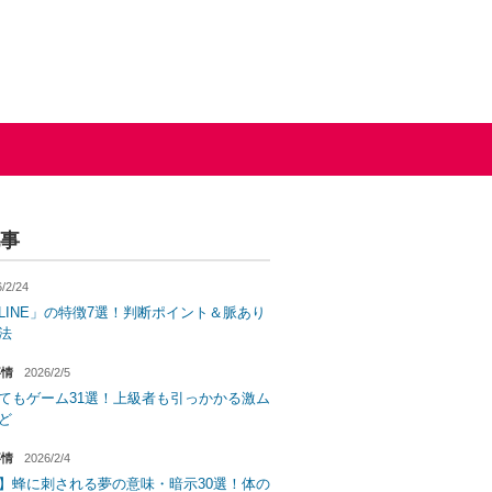
事
/2/24
LINE」の特徴7選！判断ポイント＆脈あり
法
事情
2026/2/5
てもゲーム31選！上級者も引っかかる激ム
ど
事情
2026/2/4
】蜂に刺される夢の意味・暗示30選！体の