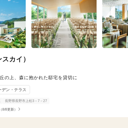
ンスカイ）
す丘の上、森に抱かれた邸宅を貸切に
ーデン・テラス
式
長野県長野市上松3－7－27
（8/8更新）