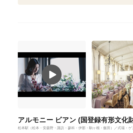
アルモニー ビアン (国登録有形文化財
松本駅（松本・安曇野・諏訪・蓼科・伊那・駒ヶ根・飯田）／式場・ゲ