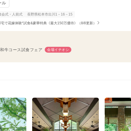
ール
教会式・人前式
長野県松本市出川1－16－15
貸切邸宅で花嫁体験*試食&豪華特典《最大150万優待》（8/8更新）
&和牛コース試食フェア
会場イチオシ