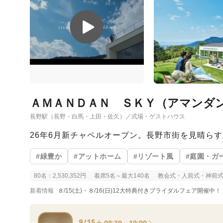
ＡＭＡＮＤＡＮ ＳＫＹ（アマンダ
長野駅（長野・白馬・上田・佐久）／式場・ゲストハウス
26年6月新チャペルオープン。長野市街を見晴ら
#緑豊か
#アットホーム
#リゾート風
#庭園・ガ
80名：2,530,352円
着席5名～最大140名
教会式・人前式・神前
新着情報
８/15(土)・８/16(日)12大特典付きブライダルフェア開催中！
8/15
08:30～19:00