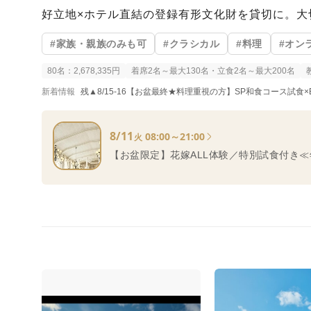
好立地×ホテル直結の登録有形文化財を貸切に。大
#家族・親族のみも可
#クラシカル
#料理
#オン
80名：2,678,335円
着席2名～最大130名・立食2名～最大200名
新着情報
残▲8/15-16【お盆最終★料理重視の方】SP和食コース試食×
8/11
08:00～21:00
火
【お盆限定】花嫁ALL体験／特別試食付き≪