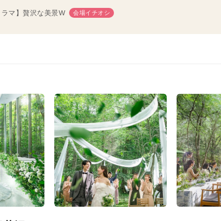
ノラマ】贅沢な美景W
会場イチオシ