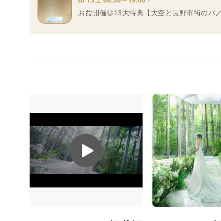
土
お盆開催◎13大特典【大空と長野市街のパ