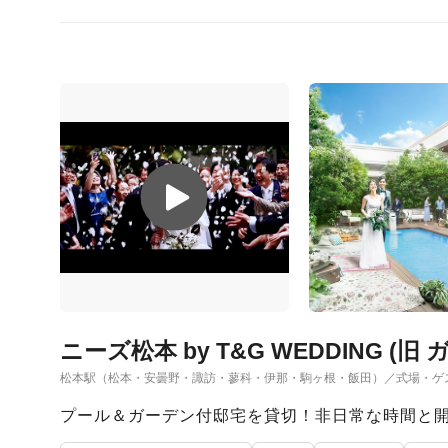
ニーズ松本 by T&G WEDDING (
松本駅（松本・安曇野・諏訪・蓼科・伊那・駒ヶ根・飯田）／式場・ゲ
プール＆ガーデン付邸宅を貸切！非日常な時間と