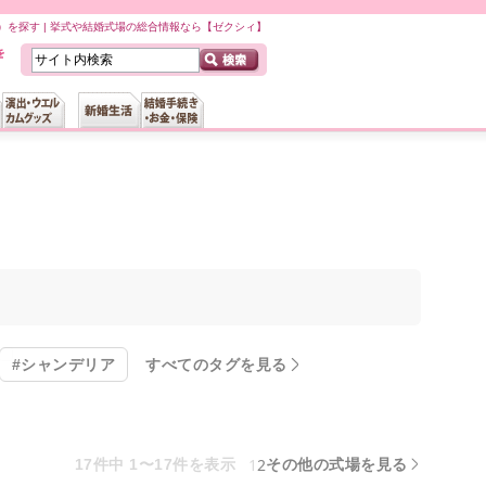
を探す | 挙式や結婚式場の総合情報なら【ゼクシィ】
#シャンデリア
すべてのタグを見る
1
2
17件中 1〜17件を表示
その他の式場を見る