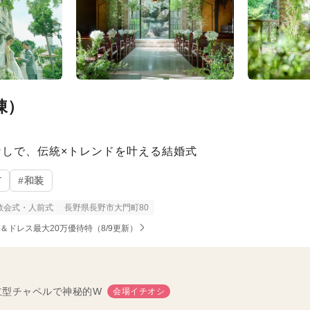
本陳）
しで、伝統×トレンドを叶える結婚式
有
#和装
教会式・人前式
長野県長野市大門町80
し＆ドレス最大20万優待特（8/9更新）
独立型チャペルで神秘的W
会場イチオシ