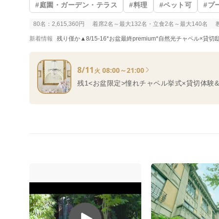
#庭園・ガーデン・テラス
#料理
#ペット可
#プ
80名：2,615,360円
着席2名～最大132名・立食2名～最大140名
新着情報
残り僅か▲8/15-16*お盆最終premium*自然光チャペル×
8/11
08:00～21:00
火
残1<お盆限定>憧れチャペル挙式×貸切体験