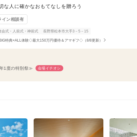
切な人に確かなおもてなしを贈ろう
ライン相談有
教会式・人前式・神前式
長野県松本市大手3－5－15
BIG特典×ALL体験◇最大150万円優待＆アマギフ◇（8/8更新）
年1度の特別祭≫
会場イチオシ