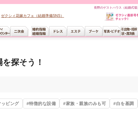
長野のゲストハウス（結婚式場）
ゼクシィ花嫁カフェ（結婚準備SNS）
場を探そう！
マッピング
#特徴的な設備
#家族・親族のみも可
#白を基調