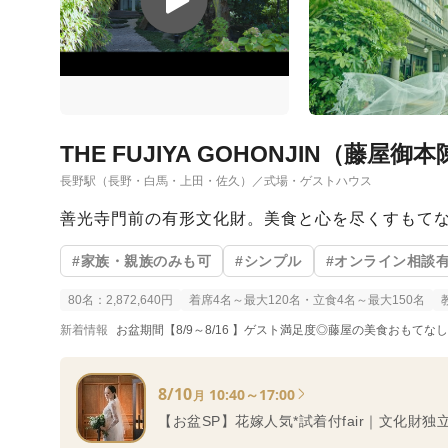
THE FUJIYA GOHONJIN（藤屋御
長野駅（長野・白馬・上田・佐久）／式場・ゲストハウス
善光寺門前の有形文化財。美食と心を尽くすもてな
#家族・親族のみも可
#シンプル
#オンライン相談
80名：2,872,640円
着席4名～最大120名・立食4名～最大150名
新着情報
お盆期間【8/9～8/16 】ゲスト満足度◎藤屋の美食おもてな
8/10
10:40～17:00
月
【お盆SP】花嫁人気*試着付fair｜文化財