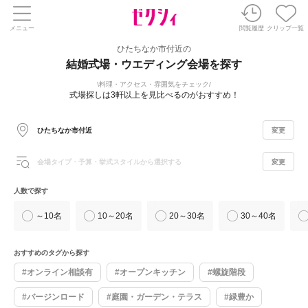
メニュー
閲覧履歴
クリップ一覧
ひたちなか市付近の
結婚式場・ウエディング会場を探す
料理・アクセス・雰囲気をチェック
式場探しは3軒以上を見比べるのがおすすめ！
ひたちなか市付近
変更
会場タイプ・予算・挙式スタイルから選択する
変更
人数で探す
～10名
10～20名
20～30名
30～40名
おすすめのタグから探す
#オンライン相談有
#オープンキッチン
#螺旋階段
#バージンロード
#庭園・ガーデン・テラス
#緑豊か