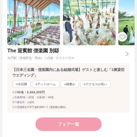
The 迎賓館 偕楽園 別邸
水戸駅（茨城県北・県央） / 式場・ゲストハウス
【日本三名園・偕楽園内にある結婚式場】ゲストと楽しむ「1棟貸切
ウエディング」
#木目調
#アットホーム
#緑豊か
#アクセスが良い
90名：2,604,325円
金額
人数
着席2名～122名・立食2名～142名
挙式
教会式・人前式
住所
茨城県水戸市千波町2692ー1（偕楽園公園内）
フェア一覧