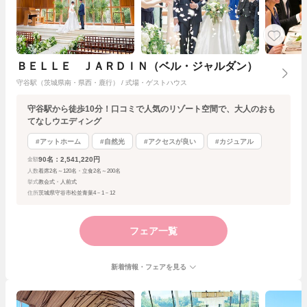
ＢＥＬＬＥ ＪＡＲＤＩＮ（ベル・ジャルダン）
守谷駅（茨城県南・県西・鹿行） / 式場・ゲストハウス
守谷駅から徒歩10分！口コミで人気のリゾート空間で、大人のおも
てなしウエディング
#アットホーム
#自然光
#アクセスが良い
#カジュアル
90名：2,541,220円
金額
人数
着席2名～120名・立食2名～200名
挙式
教会式・人前式
住所
茨城県守谷市松並青葉4－1－12
フェア一覧
新着情報・フェアを見る