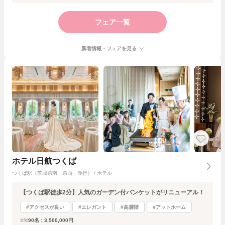
フェア一覧
新着情報・フェアを見る
ホテル日航つくば
つくば駅（茨城県南・県西・鹿行） / ホテル
【つくば駅徒歩2分】人気のガーデン付バンケットがリニューアル！
#アクセスが良い
#エレガント
#高層階
#アットホーム
90名：3,500,000円
金額