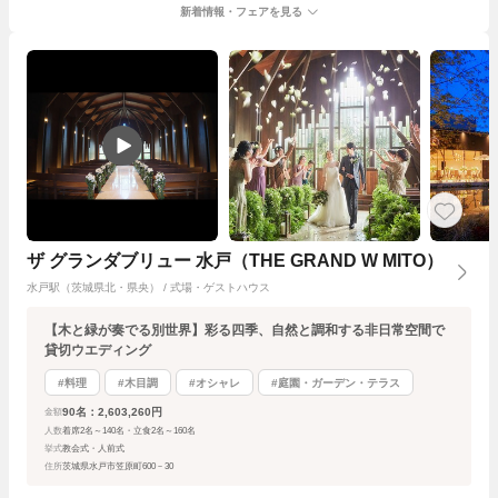
新着情報・フェアを見る
ザ グランダブリュー 水戸（THE GRAND W MITO）
水戸駅（茨城県北・県央） / 式場・ゲストハウス
【木と緑が奏でる別世界】彩る四季、自然と調和する非日常空間で
貸切ウエディング
#料理
#木目調
#オシャレ
#庭園・ガーデン・テラス
90名：2,603,260円
金額
人数
着席2名～140名・立食2名～160名
挙式
教会式・人前式
住所
茨城県水戸市笠原町600－30