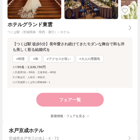
ホテルグランド東雲
つくば駅（茨城県南・県西・鹿行） / ホテル
【つくば駅 徒歩5分】長年愛され続けてきたモダンな舞台で和も洋
も美しく彩る結婚式を
#料理
#和
#アクセスが良い
#大人の雰囲気
90名：2,638,790円
金額
人数
着席2名～500名・立食30名～800名
挙式
教会式・人前式・神前式
住所
茨城県つくば市小野崎488－1
フェア一覧
新着情報・フェアを見る
水戸京成ホテル
茨城県水戸市三の丸1－4－73