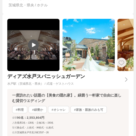
茨城県北・県央 / ホテル
ディアズ水戸スパニッシュガーデン
水戸駅（茨城県北・県央） / 式場・ゲストハウス
一度訪れたい話題の【美食の隠れ家】。緑囲う一軒家で自由に楽し
む貸切ウエディング
#料理
#緑豊か
#オシャレ
#家族・親族のみも可
90名：2,553,804円
金額
人数
着席2名～130名・立食2名～150名
挙式
教会式・人前式・神前式・仏前式
住所
茨城県水戸市見川町2537－26