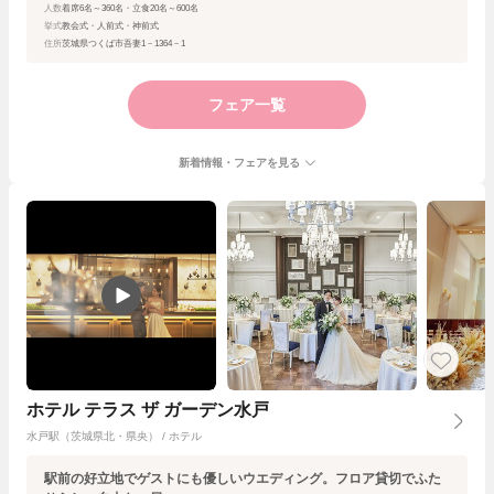
人数
着席6名～360名・立食20名～600名
挙式
教会式・人前式・神前式
住所
茨城県つくば市吾妻1－1364－1
フェア一覧
新着情報・フェアを見る
ホテル テラス ザ ガーデン水戸
水戸駅（茨城県北・県央） / ホテル
駅前の好立地でゲストにも優しいウエディング。フロア貸切でふた