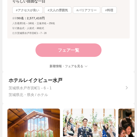
りらしい自由な一日
#アクセスが良い
#大人の雰囲気
#バリアフリー
#料理
90名：2,577,410円
金額
人数
着席2名～180名・立食20名～250名
挙式
教会式・人前式・神前式
住所
茨城県水戸市宮町1－7－20
フェア一覧
新着情報・フェアを見る
ホテルレイクビュー水戸
茨城県水戸市宮町1－6－1
茨城県北・県央 / ホテル