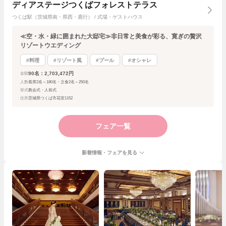
ディアステージつくばフォレストテラス
つくば駅（茨城県南・県西・鹿行） / 式場・ゲストハウス
≪空・水・緑に囲まれた大邸宅≫非日常と美食が彩る、寛ぎの贅沢
リゾートウエディング
#料理
#リゾート風
#プール
#オシャレ
90名：2,703,472円
金額
人数
着席2名～180名・立食2名～250名
挙式
教会式・人前式
住所
茨城県つくば市花室1152
フェア一覧
新着情報・フェアを見る