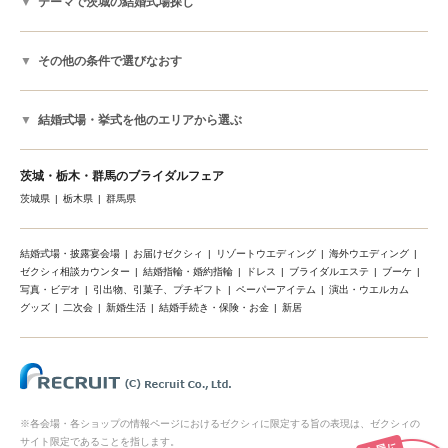
テーマで茨城の結婚式場探し
その他の条件で選びなおす
結婚式場・挙式を他のエリアから選ぶ
茨城・栃木・群馬のブライダルフェア
茨城県
栃木県
群馬県
結婚式場・披露宴会場
お届けゼクシィ
リゾートウエディング
海外ウエディング
ゼクシィ相談カウンター
結婚指輪・婚約指輪
ドレス
ブライダルエステ
ブーケ
写真・ビデオ
引出物、引菓子、プチギフト
ペーパーアイテム
演出・ウエルカム
グッズ
二次会
新婚生活
結婚手続き・保険・お金
新居
※各会場・各ショップの情報ページにおけるゼクシィに限定する旨の表現は、ゼクシィの
サイト限定であることを指します。