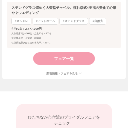
ステンドグラス煌めく大聖堂チャペル。憧れ挙式×至福の美食で心華
やぐウエディング
#オシャレ
#アットホーム
#ステンドグラス
#自然光
90名：2,477,260円
金額
人数
着席2名～500名・立食20名～800名
挙式
教会式・人前式・神前式
住所
茨城県ひたちなか市大平1－22－1
フェア一覧
新着情報・フェアを見る
ひたちなか市付近の
ブライダルフェアを
チェック！