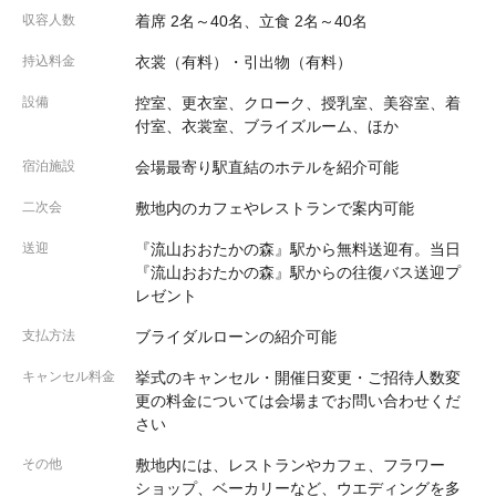
収容人数
着席 2名～40名、立食 2名～40名
持込料金
衣裳（有料）・引出物（有料）
設備
控室、更衣室、クローク、授乳室、美容室、着
付室、衣裳室、ブライズルーム、ほか
宿泊施設
会場最寄り駅直結のホテルを紹介可能
二次会
敷地内のカフェやレストランで案内可能
送迎
『流山おおたかの森』駅から無料送迎有。当日
『流山おおたかの森』駅からの往復バス送迎プ
レゼント
支払方法
ブライダルローンの紹介可能
キャンセル料金
挙式のキャンセル・開催日変更・ご招待人数変
更の料金については会場までお問い合わせくだ
さい
その他
敷地内には、レストランやカフェ、フラワー
ショップ、ベーカリーなど、ウエディングを多