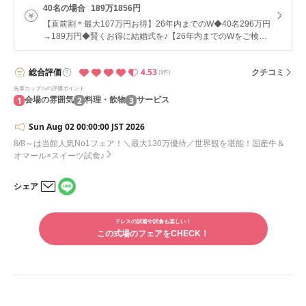
40名の場合
189万1856円
【直前割＊最大107万円お得】26年内までのW◆40名296万円
→189万円◆賢くお得に結婚式を♪【26年内までのWをご検討
のお客様】賢くお得にかなえよう♪直前割あり！当館最得プラ
ン
4.53
総合
評価
クチコミ
(9件)
先輩カップルの評価ポイント
1
2
3
会場の雰囲気
料理・飲物
サービス
Sun Aug 02 00:00:00 JST 2026
8/8～は当館人気No1フェア！＼最大130万優待／世界観を堪能！国産牛＆
オマール×スイーツ試食♪
シェア
LINE
メー
で
ルで
シェ
ドレスの試着や試食も楽しい！
シェ
アす
この式場のフェアをCHECK！
アす
る
る