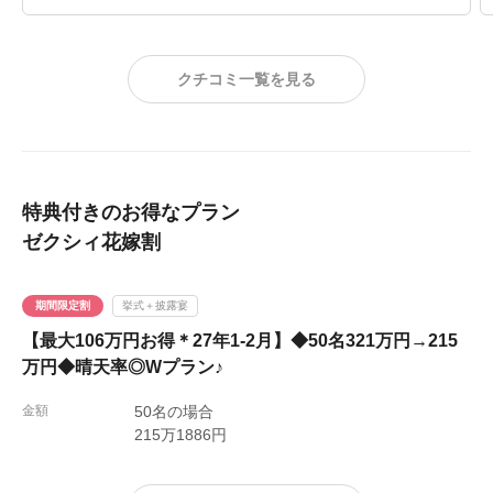
ゲスト参加型の余興を行った為、優勝を目指して楽しんで
いただけだと思うのですが、参列者の方々と写真を撮る時
間が少なくなってしまった為余興をやるかどうかは検討す
クチコミ一覧を見る
べきだと感じました。
料理も美味しかったと多くの方々から言っていただきまし
た。
ここの会場で式を挙げたことは大正解だったと思っていま
す。
特典付きのお得なプラン
唯一無二の会場です。
ゼクシィ花嫁割
スタッフの方々には感謝しきれません。
期間限定割
挙式＋披露宴
【最大106万円お得＊27年1-2月】◆50名321万円→215
万円◆晴天率◎Wプラン♪
金額
50名の場合
215万1886円