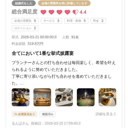
結婚式をした
会場の雰囲気を特に評価しています
総合満足度
4.4
5
5
5
2
会場の雰囲気
サービス
料理・飲物
料金
5
ロケーション
挙式
2026-03-21 00:00:00.0
人数
91名
料金総額
519.8万円
全てにおいて1番な挙式披露宴
プランナーさんとの打ち合わせは毎回楽しく、希望を叶え
られるように努めていただきました。
丁寧に寄り添いながら打ち合わせを進めていただきまし
た。
ゲストの方々も楽しみながら参列してくださっていまし
た。
デザートビュッフェは15品をパティシエの方と一つ一つ相
談しながら内容を決めていきました。
詳細を見る
会場返信あり
確認済み
ただ、当日に二次会会場にて提供をしていただいたのです
るんばさん
投稿日：2026-03-25 17:09:40.0
が時間がなくて食べられなかったことは後悔しています。