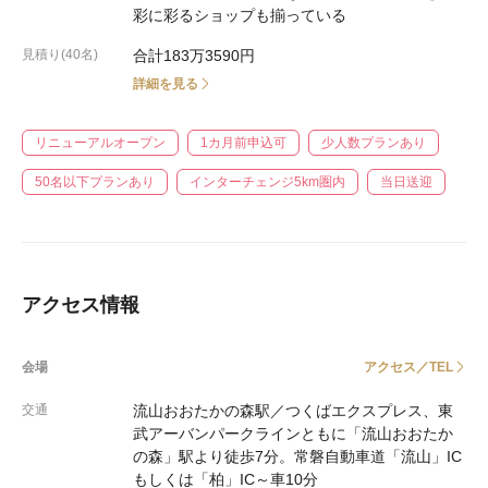
彩に彩るショップも揃っている
見積り(40名)
合計183万3590円
詳細を見る
リニューアルオープン
1カ月前申込可
少人数プランあり
50名以下プランあり
インターチェンジ5km圏内
当日送迎
アクセス情報
会場
アクセス／TEL
交通
流山おおたかの森駅／つくばエクスプレス、東
武アーバンパークラインともに「流山おおたか
の森」駅より徒歩7分。常磐自動車道「流山」IC
もしくは「柏」IC～車10分