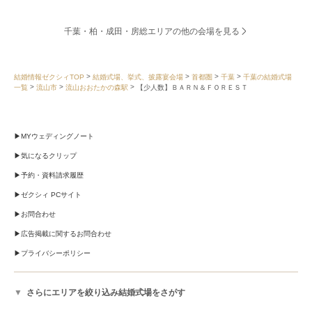
千葉・柏・成田・房総エリアの他の会場を見る
結婚情報ゼクシィTOP
結婚式場、挙式、披露宴会場
首都圏
千葉
千葉の結婚式場
一覧
流山市
流山おおたかの森駅
【少人数】ＢＡＲＮ＆ＦＯＲＥＳＴ
MYウェディングノート
気になるクリップ
予約・資料請求履歴
ゼクシィ PCサイト
お問合わせ
広告掲載に関するお問合わせ
プライバシーポリシー
さらにエリアを絞り込み結婚式場をさがす