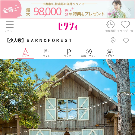
98
000
,
メニュー
閲覧履歴
クリップ一覧
【少人数】ＢＡＲＮ＆ＦＯＲＥＳＴ
トップ
フォト
フェア
料金・プラン
クチコミ