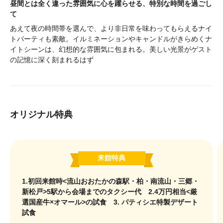
昼間とは全く違った雰囲気に心を躍らせる、特別な時間を過ごし
て
あえて夜の時間帯を選んで、より非日常を味わってもらえるナイ
トパーティも素敵。イルミネーションやキャンドルがきらめくナ
イトシーンは、幻想的な雰囲気に包まれる。美しい光景がゲスト
の記憶に深く刻まれるはず
オリジナル特典
来館特典
1.初回来館時<流山おおたかの森駅・柏・南流山・三郷・
新松戸>5駅から会場までのタクシー代 2.4万円相当<厳
選国産牛×オマール>の試食 3. パティシエ特製デザート
試食