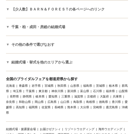
【少人数】ＢＡＲＮ＆ＦＯＲＥＳＴの各ページへのリンク
千葉・柏・成田・房総の結婚式場
その他の条件で選びなおす
結婚式場・挙式を他のエリアから選ぶ
全国のブライダルフェアを都道府県から探す
北海道
青森県
岩手県
宮城県
秋田県
山形県
福島県
茨城県
栃木県
群馬
県
埼玉県
千葉県
東京都
神奈川県
新潟県
富山県
石川県
福井県
山梨県
長野県
静岡県
岐阜県
愛知県
三重県
滋賀県
京都府
大阪府
兵庫県
奈良県
和歌山県
岡山県
広島県
山口県
鳥取県
島根県
徳島県
香川県
愛
媛県
高知県
福岡県
佐賀県
長崎県
熊本県
大分県
宮崎県
鹿児島県
沖縄
県
結婚式場・披露宴会場
お届けゼクシィ
リゾートウエディング
海外ウエディング