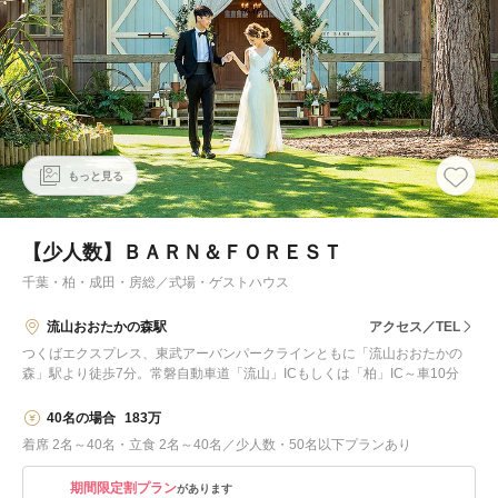
もっと見る
【少人数】ＢＡＲＮ＆ＦＯＲＥＳＴ
千葉・柏・成田・房総
／
式場・ゲストハウス
流山おおたかの森駅
アクセス／TEL
つくばエクスプレス、東武アーバンパークラインともに「流山おおたかの
森」駅より徒歩7分。常磐自動車道「流山」ICもしくは「柏」IC～車10分
40名の場合
183万
着席 2名～40名・立食 2名～40名／少人数・50名以下プランあり
期間限定割プラン
があります