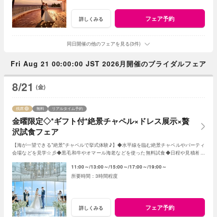
フェア予約
詳しくみる
同日開催の他のフェアを見る(3件)
Fri Aug 21 00:00:00 JST 2026月開催のブライダルフェア
8/21
(金)
残席
無料
リアルタイム予約
金曜限定◇*ギフト付*絶景チャペル×ドレス展示×贅
沢試食フェア
【海が一望できる*絶景*チャペルで挙式体験♪】◆水平線を臨む絶景チャペルやパーティ
会場などを見学☆彡◆黒毛和牛やオマール海老などを使った無料試食◆日程や見積相談
◆オリジナルWのご提案♪ など
11:00～
13:00～
15:00～
17:00～
19:00～
3時間程度
フェア予約
詳しくみる