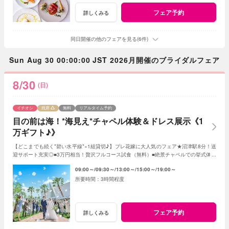
フェア予約
詳しくみる
同日開催の他のフェアを見る(6件)
Sun Aug 30 00:00:00 JST 2026月開催のブライダルフェア
8/30
(日)
イチオシ
残席
無料
リアルタイム予約
目の前は海！*海見え*チャペル体験＆ドレス展示《1
万ギフト♪》
【どこまでも続く*碧い水平線*×1組貸切♪】プレ花嫁に大人気のフェア★沼津駅8分！送
迎サポート充実◎■3万円相当！贅沢フルコース試食（無料）■絶景チャペルでの挙式体験
■ドレス展示■見積り・日程相談も♪
09:00～
09:30～
13:00～
15:00～
19:00～
3時間程度
フェア予約
詳しくみる