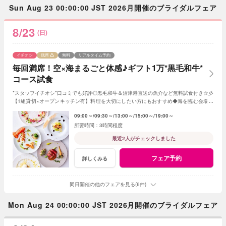
Sun Aug 23 00:00:00 JST 2026月開催のブライダルフェア
8/23
(日)
イチオシ
残席
無料
リアルタイム予約
毎回満席！空×海まるごと体感♪ギフト1万*黒毛和牛*
コース試食
*スタッフイチオシ*口コミでも好評◎黒毛和牛＆沼津港直送の魚介など無料試食付き☆彡
【1組貸切×オープンキッチン有】料理を大切にしたい方にもおすすめ◆海を臨む会場の
魅力をチェック♪ドレス展示＆見積相談も！
09:00～
09:30～
13:00～
15:00～
19:00～
3時間程度
最近2人がチェックしました
フェア予約
詳しくみる
同日開催の他のフェアを見る(6件)
Mon Aug 24 00:00:00 JST 2026月開催のブライダルフェア