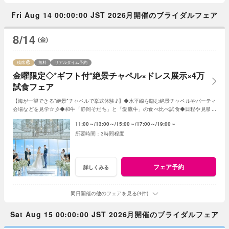
Fri Aug 14 00:00:00 JST 2026月開催のブライダルフェア
8/14
(金)
残席
無料
リアルタイム予約
金曜限定◇*ギフト付*絶景チャペル×ドレス展示×4万
試食フェア
【海が一望できる*絶景*チャペルで挙式体験♪】◆水平線を臨む絶景チャペルやパーティ
会場などを見学☆彡◆和牛「静岡そだち」と「愛鷹牛」の食べ比べ試食◆日程や見積相
談◆オリジナルWのご提案♪ など
11:00～
13:00～
15:00～
17:00～
19:00～
3時間程度
フェア予約
詳しくみる
同日開催の他のフェアを見る(4件)
Sat Aug 15 00:00:00 JST 2026月開催のブライダルフェア