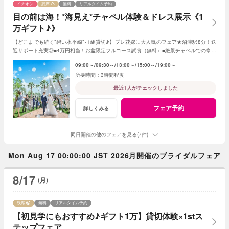
イチオシ
残席
無料
リアルタイム予約
目の前は海！*海見え*チャペル体験＆ドレス展示《1
万ギフト♪》
【どこまでも続く*碧い水平線*×1組貸切♪】プレ花嫁に大人気のフェア★沼津駅8分！送
迎サポート充実◎■4万円相当！お盆限定フルコース試食（無料）■絶景チャペルでの挙式
体験■ドレス展示■見積り・日程相談も♪
09:00～
09:30～
13:00～
15:00～
19:00～
3時間程度
最近1人がチェックしました
フェア予約
詳しくみる
同日開催の他のフェアを見る(7件)
Mon Aug 17 00:00:00 JST 2026月開催のブライダルフェア
8/17
(月)
残席
無料
リアルタイム予約
【初見学にもおすすめ♪ギフト1万】貸切体験×1stス
テップフェア