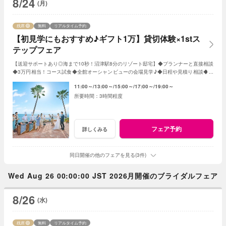
8/24
(月)
残席
無料
リアルタイム予約
【初見学にもおすすめ♪ギフト1万】貸切体験×1stス
テップフェア
【送迎サポートあり◎海まで10秒！沼津駅8分のリゾート邸宅】◆プランナーと直接相談
◆3万円相当！コース試食◆全館オーシャンビューの会場見学♪◆日程や見積り相談◆オ
リジナルWのご提案！親御様とのご参加もOK♪
11:00～
13:00～
15:00～
17:00～
19:00～
3時間程度
フェア予約
詳しくみる
同日開催の他のフェアを見る(3件)
Wed Aug 26 00:00:00 JST 2026月開催のブライダルフェア
8/26
(水)
残席
無料
リアルタイム予約