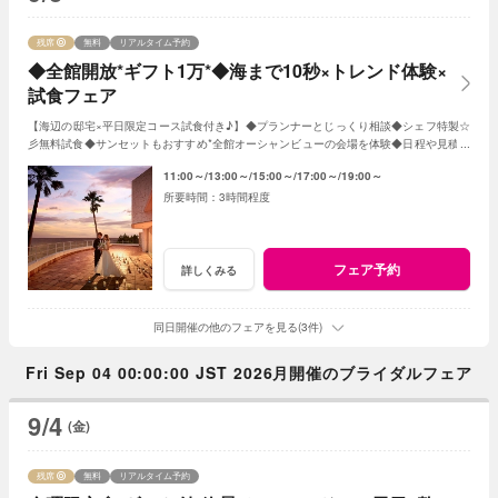
残席
無料
リアルタイム予約
◆全館開放*ギフト1万*◆海まで10秒×トレンド体験×
試食フェア
【海辺の邸宅×平日限定コース試食付き♪】◆プランナーとじっくり相談◆シェフ特製☆
彡無料試食◆サンセットもおすすめ*全館オーシャンビューの会場を体験◆日程や見積り
相談◆オリジナルWのご提案 など
11:00～
13:00～
15:00～
17:00～
19:00～
3時間程度
フェア予約
詳しくみる
同日開催の他のフェアを見る(3件)
Fri Sep 04 00:00:00 JST 2026月開催のブライダルフェア
9/4
(金)
残席
無料
リアルタイム予約