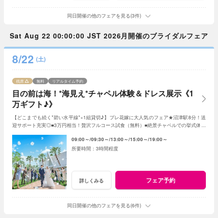
同日開催の他のフェアを見る(3件)
Sat Aug 22 00:00:00 JST 2026月開催のブライダルフェア
8/22
(土)
残席
無料
リアルタイム予約
目の前は海！*海見え*チャペル体験＆ドレス展示《1
万ギフト♪》
【どこまでも続く*碧い水平線*×1組貸切♪】プレ花嫁に大人気のフェア★沼津駅8分！送
迎サポート充実◎■3万円相当！贅沢フルコース試食（無料）■絶景チャペルでの挙式体験
■ドレス展示■見積り・日程相談も♪
09:00～
09:30～
13:00～
15:00～
19:00～
3時間程度
フェア予約
詳しくみる
同日開催の他のフェアを見る(6件)