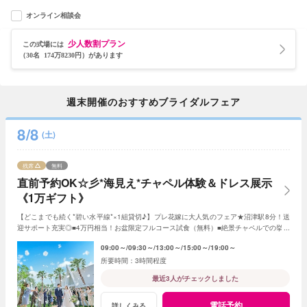
オンライン相談会
少人数割プラン
この式場には
（30名 174万8230円）があります
週末開催のおすすめブライダルフェア
8/8
(土)
残席
無料
直前予約OK☆彡*海見え*チャペル体験＆ドレス展示
《1万ギフト》
【どこまでも続く*碧い水平線*×1組貸切♪】プレ花嫁に大人気のフェア★沼津駅8分！送
迎サポート充実◎■4万円相当！お盆限定フルコース試食（無料）■絶景チャペルでの挙式
体験■ドレス展示■見積り・日程相談も♪
09:00～
09:30～
13:00～
15:00～
19:00～
3時間程度
最近3人がチェックしました
電話予約
詳しくみる