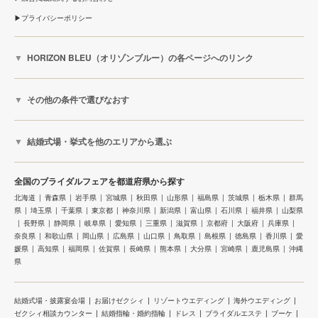
プライバシーポリシー
HORIZON BLEU（オリゾンブルー）の各ページへのリンク
その他の条件で選びなおす
結婚式場・挙式を他のエリアから選ぶ
全国のブライダルフェアを都道府県から探す
北海道
青森県
岩手県
宮城県
秋田県
山形県
福島県
茨城県
栃木県
群馬
県
埼玉県
千葉県
東京都
神奈川県
新潟県
富山県
石川県
福井県
山梨県
長野県
静岡県
岐阜県
愛知県
三重県
滋賀県
京都府
大阪府
兵庫県
奈良県
和歌山県
岡山県
広島県
山口県
鳥取県
島根県
徳島県
香川県
愛
媛県
高知県
福岡県
佐賀県
長崎県
熊本県
大分県
宮崎県
鹿児島県
沖縄
県
結婚式場・披露宴会場
お届けゼクシィ
リゾートウエディング
海外ウエディング
ゼクシィ相談カウンター
結婚指輪・婚約指輪
ドレス
ブライダルエステ
ブーケ