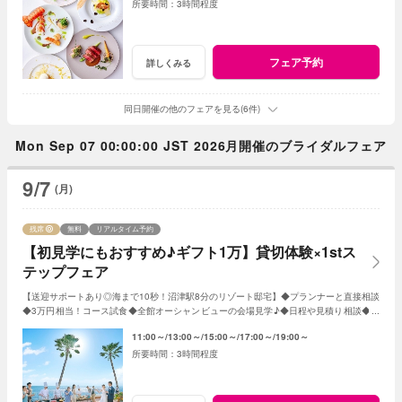
3時間程度
フェア予約
詳しくみる
同日開催の他のフェアを見る(6件)
Mon Sep 07 00:00:00 JST 2026月開催のブライダルフェア
9/7
(月)
残席
無料
リアルタイム予約
【初見学にもおすすめ♪ギフト1万】貸切体験×1stス
テップフェア
【送迎サポートあり◎海まで10秒！沼津駅8分のリゾート邸宅】◆プランナーと直接相談
◆3万円相当！コース試食◆全館オーシャンビューの会場見学♪◆日程や見積り相談◆オ
リジナルWのご提案！親御様とのご参加もOK♪
11:00～
13:00～
15:00～
17:00～
19:00～
3時間程度