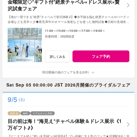
金曜限定◇*ギフト付*絶景チャペル×ドレス展示×贅
沢試食フェア
【海が一望できる*絶景*チャペルで挙式体験♪】◆水平線を臨む絶景チャペルやパーティ
会場などを見学☆彡◆黒毛和牛やオマール海老などを使った無料試食◆日程や見積相談
◆オリジナルWのご提案♪ など
11:00～
13:00～
15:00～
17:00～
19:00～
3時間程度
フェア予約
詳しくみる
同日開催の他のフェアを見る(3件)
Sat Sep 05 00:00:00 JST 2026月開催のブライダルフェア
9/5
(土)
残席
無料
リアルタイム予約
目の前は海！*海見え*チャペル体験＆ドレス展示《1
万ギフト♪》
【どこまでも続く*碧い水平線*×1組貸切♪】プレ花嫁に大人気のフェア★沼津駅8分！送