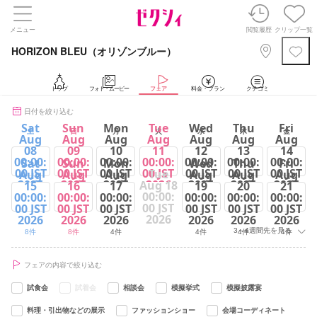
メニュー
閲覧履歴
クリップ一覧
HORIZON BLEU（オリゾンブルー）
トップ
フォト・ムービー
フェア
料金・プラン
クチコミ
日付を絞り込む
Sat
Sun
Mon
Tue
Wed
Thu
Fri
土
日
月
火
水
木
金
Aug
Aug
Aug
Aug
Aug
Aug
Aug
08
09
10
11
12
13
14
00:00:
00:00:
00:00:
00:00:
00:00:
00:00:
00:00:
Sat
Sun
Mon
Wed
Thu
Fri
00 JST
00 JST
00 JST
00 JST
00 JST
00 JST
00 JST
Tue
Aug
Aug
Aug
Aug
Aug
Aug
2026
2026
2026
2026
2026
2026
2026
Aug 18
15
16
17
19
20
21
00:00:
00:00:
00:00:
00:00:
00:00:
00:00:
00:00:
8件
8件
5件
8件
5件
5件
5件
00 JST
00 JST
00 JST
00 JST
00 JST
00 JST
00 JST
2026
2026
2026
2026
2026
2026
2026
3～4週間先を見る
8件
8件
4件
4件
4件
4件
フェアの内容で絞り込む
試食会
試着会
相談会
模擬挙式
模擬披露宴
料理・引出物などの展示
ファッションショー
会場コーディネート