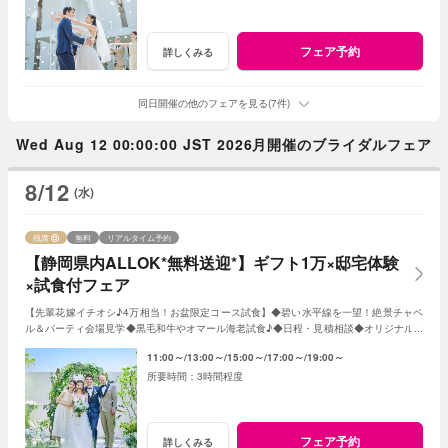
フェア予約
詳しくみる
同日開催の他のフェアを見る(7件)
Wed Aug 12 00:00:00 JST 2026月開催のブライダルフェア
8/12
(水)
残席
無料
リアルタイム予約
【静岡県内ALLOK*無料送迎*】ギフト1万×邸宅体験
×試食付フェア
【先輩花嫁イチオシ♪4万相当！お盆限定コース試食】◆碧い水平線を一望！絶景チャペ
ル＆パーティ会場見学◆黒毛和牛やオマール海老試食♪◆日程・見積相談◆オリジナルW
のご提案など＊水曜日は前日18時迄の予約制
11:00～
13:00～
15:00～
17:00～
19:00～
3時間程度
フェア予約
詳しくみる