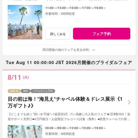
◆オリジナルWのご提案！親御様とのご参加もOK
11:00～
13:00～
15:00～
17:00～
19:00～
3時間程度
フェア予約
詳しくみる
同日開催の他のフェアを見る(4件)
Tue Aug 11 00:00:00 JST 2026月開催のブライダルフェア
8/11
(火)
残席
無料
リアルタイム予約
目の前は海！*海見え*チャペル体験＆ドレス展示《1
万ギフト♪》
【どこまでも続く*碧い水平線*×1組貸切♪】プレ花嫁に大人気のフェア★沼津駅8分！送
迎サポート充実◎■4万円相当！お盆限定フルコース試食（無料）■絶景チャペルでの挙式
体験■ドレス展示■見積り・日程相談も♪
09:00～
09:30～
13:00～
15:00～
19:00～
3時間程度