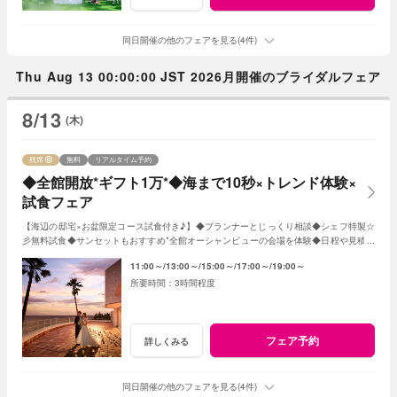
同日開催の他のフェアを見る(4件)
Thu Aug 13 00:00:00 JST 2026月開催のブライダルフェア
8/13
(木)
残席
無料
リアルタイム予約
◆全館開放*ギフト1万*◆海まで10秒×トレンド体験×
試食フェア
【海辺の邸宅×お盆限定コース試食付き♪】◆プランナーとじっくり相談◆シェフ特製☆
彡無料試食◆サンセットもおすすめ*全館オーシャンビューの会場を体験◆日程や見積り
相談◆オリジナルWのご提案 など
11:00～
13:00～
15:00～
17:00～
19:00～
3時間程度
フェア予約
詳しくみる
同日開催の他のフェアを見る(4件)