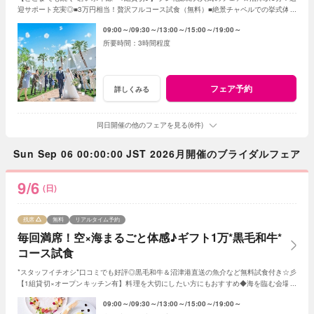
迎サポート充実◎■3万円相当！贅沢フルコース試食（無料）■絶景チャペルでの挙式体験
■ドレス展示■見積り・日程相談も♪
09:00～
09:30～
13:00～
15:00～
19:00～
3時間程度
フェア予約
詳しくみる
同日開催の他のフェアを見る(6件)
Sun Sep 06 00:00:00 JST 2026月開催のブライダルフェア
9/6
(日)
残席
無料
リアルタイム予約
毎回満席！空×海まるごと体感♪ギフト1万*黒毛和牛*
コース試食
*スタッフイチオシ*口コミでも好評◎黒毛和牛＆沼津港直送の魚介など無料試食付き☆彡
【1組貸切×オープンキッチン有】料理を大切にしたい方にもおすすめ◆海を臨む会場の
魅力をチェック♪ドレス展示＆見積相談も！
09:00～
09:30～
13:00～
15:00～
19:00～