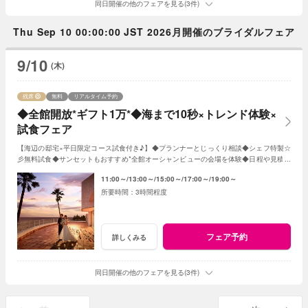
同日開催の他のフェアを見る(3件)
Thu Sep 10 00:00:00 JST 2026月開催のブライダルフェア
9/10
(木)
残席
無料
リアルタイム予約
◆全館開放*ギフト1万*◆海まで10秒×トレンド体験×
試食フェア
【海辺の邸宅×平日限定コース試食付き♪】◆プランナーとじっくり相談◆シェフ特製☆
彡無料試食◆サンセットもおすすめ*全館オーシャンビューの会場を体験◆日程や見積り
相談◆オリジナルWのご提案 など
11:00～
13:00～
15:00～
17:00～
19:00～
3時間程度
フェア予約
詳しくみる
同日開催の他のフェアを見る(3件)