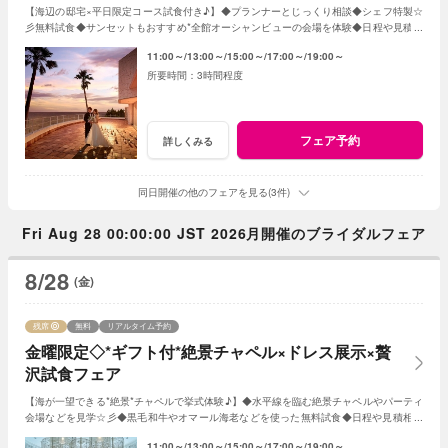
【海辺の邸宅×平日限定コース試食付き♪】◆プランナーとじっくり相談◆シェフ特製☆
彡無料試食◆サンセットもおすすめ*全館オーシャンビューの会場を体験◆日程や見積り
相談◆オリジナルWのご提案 など
11:00～
13:00～
15:00～
17:00～
19:00～
3時間程度
フェア予約
詳しくみる
同日開催の他のフェアを見る(3件)
Fri Aug 28 00:00:00 JST 2026月開催のブライダルフェア
8/28
(金)
残席
無料
リアルタイム予約
金曜限定◇*ギフト付*絶景チャペル×ドレス展示×贅
沢試食フェア
【海が一望できる*絶景*チャペルで挙式体験♪】◆水平線を臨む絶景チャペルやパーティ
会場などを見学☆彡◆黒毛和牛やオマール海老などを使った無料試食◆日程や見積相談
◆オリジナルWのご提案♪ など
11:00～
13:00～
15:00～
17:00～
19:00～