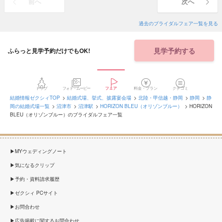
前へ
次へ
過去のブライダルフェア一覧を見る
見学予約する
ふらっと見学予約だけでもOK!
トップ
フォト・ムービー
フェア
料金・プラン
クチコミ
結婚情報ゼクシィTOP
結婚式場、挙式、披露宴会場
北陸・甲信越・静岡
静岡
静
岡の結婚式場一覧
沼津市
沼津駅
HORIZON BLEU（オリゾンブルー）
HORIZON
BLEU（オリゾンブルー）のブライダルフェア一覧
MYウェディングノート
気になるクリップ
予約・資料請求履歴
ゼクシィ PCサイト
お問合わせ
広告掲載に関するお問合わせ