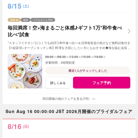
8/15
(土)
残席
無料
リアルタイム予約
毎回満席！空×海まるごと体感♪ギフト1万*和牛食べ
比べ*試食
*スタッフイチオシ*口コミでも好評◎和牛食べ比べ＆沼津港直送の魚介など無料試食付き
【1組貸切×オープンキッチン有】料理を大切にしたい方にもおすすめ◆海を臨む会場の
魅力をチェック♪ドレス展示＆見積相談も！
09:00～
09:30～
13:00～
15:00～
19:00～
3時間程度
最近1人がチェックしました
フェア予約
詳しくみる
同日開催の他のフェアを見る(7件)
Sun Aug 16 00:00:00 JST 2026月開催のブライダルフェア
8/16
(日)