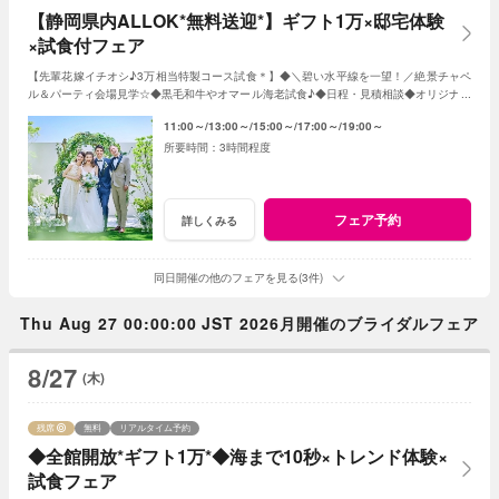
【静岡県内ALLOK*無料送迎*】ギフト1万×邸宅体験
×試食付フェア
【先輩花嫁イチオシ♪3万相当特製コース試食＊】◆＼碧い水平線を一望！／絶景チャペ
ル＆パーティ会場見学☆◆黒毛和牛やオマール海老試食♪◆日程・見積相談◆オリジナル
Wのご提案など＊水曜日は前日18時迄の予約制
11:00～
13:00～
15:00～
17:00～
19:00～
3時間程度
フェア予約
詳しくみる
同日開催の他のフェアを見る(3件)
Thu Aug 27 00:00:00 JST 2026月開催のブライダルフェア
8/27
(木)
残席
無料
リアルタイム予約
◆全館開放*ギフト1万*◆海まで10秒×トレンド体験×
試食フェア