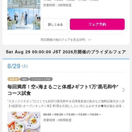
3時間程度
フェア予約
詳しくみる
同日開催の他のフェアを見る(3件)
Sat Aug 29 00:00:00 JST 2026月開催のブライダルフェア
8/29
(土)
残席
無料
リアルタイム予約
毎回満席！空×海まるごと体感♪ギフト1万*黒毛和牛*
コース試食
*スタッフイチオシ*口コミでも好評◎黒毛和牛＆沼津港直送の魚介など無料試食付き☆彡
【1組貸切×オープンキッチン有】料理を大切にしたい方にもおすすめ◆海を臨む会場の
魅力をチェック♪ドレス展示＆見積相談も！
09:00～
09:30～
13:00～
15:00～
19:00～
3時間程度