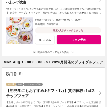
べ比べ*試食
*スタッフイチオシ*口コミでも好評◎和牛食べ比べ＆沼津港直送の魚介など無料試食付き
【1組貸切×オープンキッチン有】料理を大切にしたい方にもおすすめ◆海を臨む会場の
魅力をチェック♪ドレス展示＆見積相談も！
09:00～
09:30～
13:00～
15:00～
19:00～
3時間程度
最近1人がチェックしました
フェア予約
詳しくみる
同日開催の他のフェアを見る(7件)
Mon Aug 10 00:00:00 JST 2026月開催のブライダルフェア
8/10
(月)
残席
無料
リアルタイム予約
【初見学にもおすすめ♪ギフト1万】貸切体験×1stス
テップフェア
【送迎サポート有◎海まで10秒！沼津駅8分のリゾート邸宅】◆プランナーと直接相談
◆4万相当！お盆限定コース試食◆全館オーシャンビューの会場見学◆日程や見積り相談