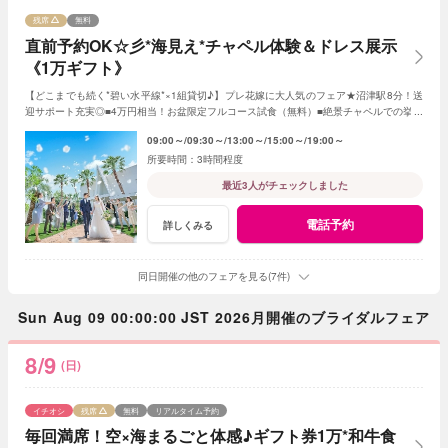
残席
無料
直前予約OK☆彡*海見え*チャペル体験＆ドレス展示
《1万ギフト》
【どこまでも続く*碧い水平線*×1組貸切♪】プレ花嫁に大人気のフェア★沼津駅8分！送
迎サポート充実◎■4万円相当！お盆限定フルコース試食（無料）■絶景チャペルでの挙式
体験■ドレス展示■見積り・日程相談も♪
09:00～
09:30～
13:00～
15:00～
19:00～
3時間程度
最近3人がチェックしました
電話予約
詳しくみる
同日開催の他のフェアを見る(7件)
Sun Aug 09 00:00:00 JST 2026月開催のブライダルフェア
8/9
(日)
イチオシ
残席
無料
リアルタイム予約
毎回満席！空×海まるごと体感♪ギフト券1万*和牛食