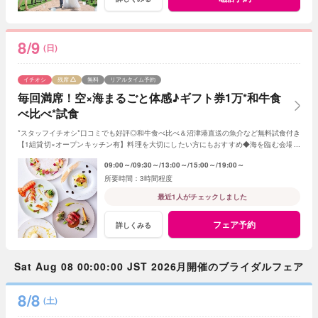
8/9
(日)
イチオシ
残席
無料
リアルタイム予約
毎回満席！空×海まるごと体感♪ギフト券1万*和牛食
べ比べ*試食
*スタッフイチオシ*口コミでも好評◎和牛食べ比べ＆沼津港直送の魚介など無料試食付き
【1組貸切×オープンキッチン有】料理を大切にしたい方にもおすすめ◆海を臨む会場の
魅力をチェック♪ドレス展示＆見積相談も！
09:00～
09:30～
13:00～
15:00～
19:00～
3時間程度
最近1人がチェックしました
フェア予約
詳しくみる
Sat Aug 08 00:00:00 JST 2026月開催のブライダルフェア
8/8
(土)