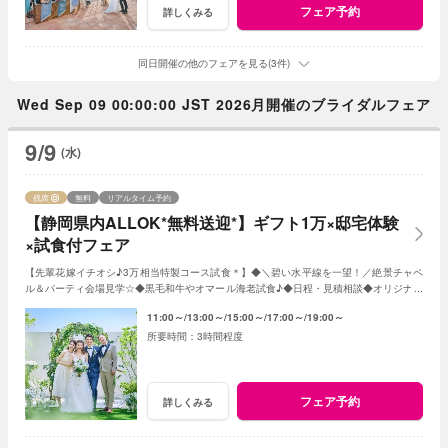
フェア予約
詳しくみる
同日開催の他のフェアを見る(3件)
Wed Sep 09 00:00:00 JST 2026月開催のブライダルフェア
9/9
(水)
残席
無料
リアルタイム予約
【静岡県内ALLOK*無料送迎*】ギフト1万×邸宅体験
×試食付フェア
【先輩花嫁イチオシ♪3万相当特製コース試食＊】◆＼碧い水平線を一望！／絶景チャペ
ル＆パーティ会場見学☆◆黒毛和牛やオマール海老試食♪◆日程・見積相談◆オリジナル
Wのご提案など＊水曜日は前日18時迄の予約制
11:00～
13:00～
15:00～
17:00～
19:00～
3時間程度
フェア予約
詳しくみる