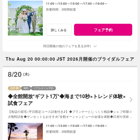
11:00～
13:00～
15:00～
17:00～
19:00～
3時間程度
フェア予約
詳しくみる
同日開催の他のフェアを見る(3件)
Thu Aug 20 00:00:00 JST 2026月開催のブライダルフェア
8/20
(木)
残席
無料
リアルタイム予約
◆全館開放*ギフト1万*◆海まで10秒×トレンド体験×
試食フェア
【海辺の邸宅×平日限定コース試食付き♪】◆プランナーとじっくり相談◆シェフ特製☆
彡無料試食◆サンセットもおすすめ*全館オーシャンビューの会場を体験◆日程や見積り
相談◆オリジナルWのご提案 など
11:00～
13:00～
15:00～
17:00～
19:00～
3時間程度