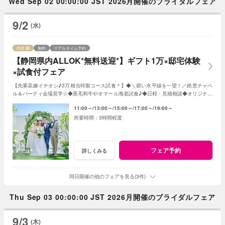
Wed Sep 02 00:00:00 JST 2026月開催のブライダルフェア
9/2
(水)
残席
無料
リアルタイム予約
【静岡県内ALLOK*無料送迎*】ギフト1万×邸宅体験
×試食付フェア
【先輩花嫁イチオシ♪3万相当特製コース試食＊】◆＼碧い水平線を一望！／絶景チャペ
ル＆パーティ会場見学☆◆黒毛和牛やオマール海老試食♪◆日程・見積相談◆オリジナル
Wのご提案など＊水曜日は前日18時迄の予約制
11:00～
13:00～
15:00～
17:00～
19:00～
3時間程度
フェア予約
詳しくみる
同日開催の他のフェアを見る(3件)
Thu Sep 03 00:00:00 JST 2026月開催のブライダルフェア
9/3
(木)