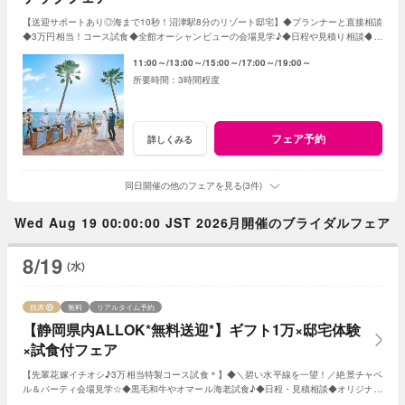
【送迎サポートあり◎海まで10秒！沼津駅8分のリゾート邸宅】◆プランナーと直接相談
◆3万円相当！コース試食◆全館オーシャンビューの会場見学♪◆日程や見積り相談◆オ
リジナルWのご提案！親御様とのご参加もOK♪
11:00～
13:00～
15:00～
17:00～
19:00～
3時間程度
フェア予約
詳しくみる
同日開催の他のフェアを見る(3件)
Wed Aug 19 00:00:00 JST 2026月開催のブライダルフェア
8/19
(水)
残席
無料
リアルタイム予約
【静岡県内ALLOK*無料送迎*】ギフト1万×邸宅体験
×試食付フェア
【先輩花嫁イチオシ♪3万相当特製コース試食＊】◆＼碧い水平線を一望！／絶景チャペ
ル＆パーティ会場見学☆◆黒毛和牛やオマール海老試食♪◆日程・見積相談◆オリジナル
Wのご提案など＊水曜日は前日18時迄の予約制