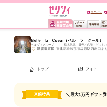
ログイン
Belle la Coeur（ベル ラ クール）
ベルヴィグループ
栃木県北・日光
／
式場・ゲストハ
那須塩原駅
東北新幹線那須塩原駅西出口より
トップ
フォト
来館特典
＼最大1万円ギフト券