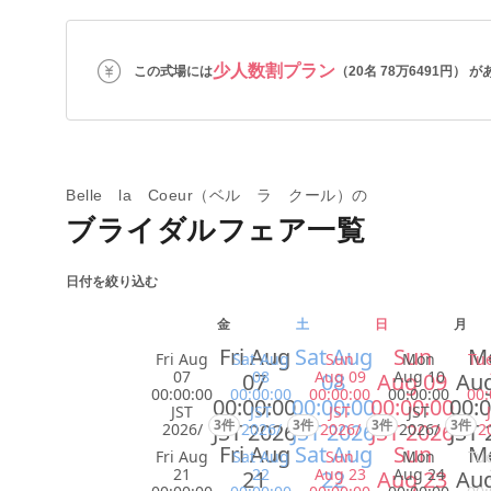
少人数割プラン
この式場には
（20名 78万6491円） 
Belle la Coeur（ベル ラ クール）の
ブライダルフェア一覧
日付を絞り込む
金
土
日
月
Fri Aug
Sat Aug
Sun
M
Fri Aug
Sat Aug
Sun
Mon
Tu
07
08
Aug 09
Aug 10
07
08
Aug 09
Aug
00:00:00
00:00:00
00:00:00
00:00:00
00:
00:00:00
00:00:00
00:00:00
00:0
JST
JST
JST
JST
3件
3件
3件
3件
JST 2026
JST 2026
JST 2026
JST 
2026/
2026/
2026/
2026/
2
Fri Aug
Sat Aug
Sun
M
Fri Aug
Sat Aug
Sun
Mon
Tu
21
22
Aug 23
Aug 24
21
22
Aug 23
Aug