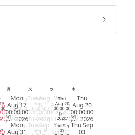
月
火
水
木
n
Mon
Tue Aug
Wed
Thu
n
Tue Aug
Wed
Thu
17
18
Aug 19
Aug 20
16
Aug 17
18
Aug 19
Aug 20
:00
00:00:00
00:00:00
00:00:00
:00
00:00:00
00:00:00
00:00:00
00:00:00
JST
JST
JST
3件
3件
026
JST 2026
JST 2026
JST 2026
JST 2026
6/
2026/
2026/
2026/
n
Mon
Tue Sep
Wed
Thu Sep
n
Tue Sep
Wed
Thu Sep
31
01
Sep 02
03
30
Aug 31
01
Sep 02
03