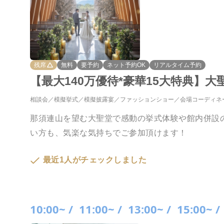
残席
無料
要予約
ネット予約OK
リアルタイム予約
【最大140万優待*豪華15大特典】大
相談会
模擬挙式
模擬披露宴
ファッションショー
会場コーディネ
那須連山を望む大聖堂で感動の挙式体験や館内併設
い方も、気楽な気持ちでご参加頂けます！
最近1人がチェックしました
10:00~ /
11:00~ /
13:00~ /
15:00~ /