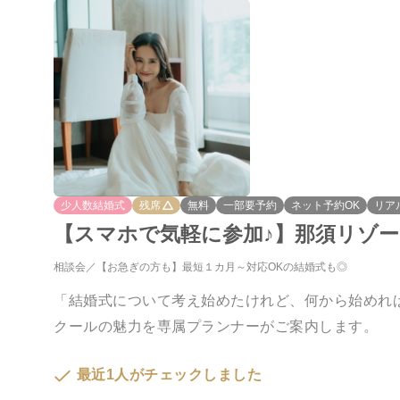
少人数結婚式
残席
無料
一部要予約
ネット予約OK
リア
【スマホで気軽に参加♪】那須リゾ
相談会
【お急ぎの方も】最短１カ月～対応OKの結婚式も◎
「結婚式について考え始めたけれど、何から始めれ
クールの魅力を専属プランナーがご案内します。
最近1人がチェックしました