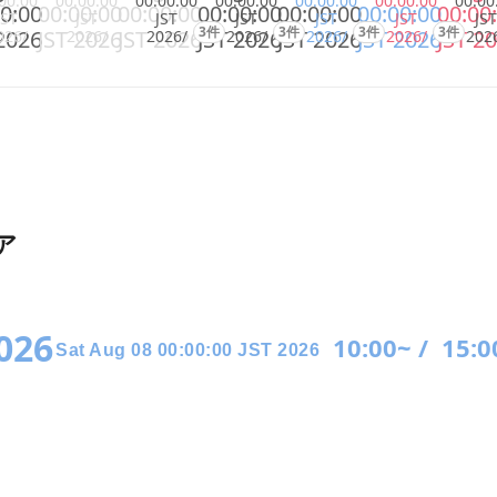
00:00
00:00:00
00:00:00
00:00:00
00:00:00
00:00:00
00:00
0:00
00:00:00
00:00:00
00:00:00
00:00:00
00:00:00
00:00
JST
JST
JST
JST
JST
JST
JST
3件
3件
3件
3件
2026
JST 2026
JST 2026
JST 2026
JST 2026
JST 2026
JST 2
026/
2026/
2026/
2026/
2026/
2026/
202
ア
2026
10:00~ /
15:0
Sat Aug 08 00:00:00 JST 2026