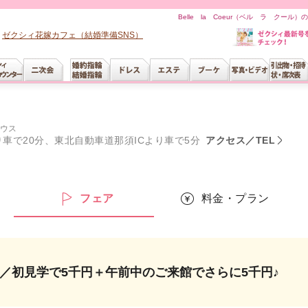
Belle la Coeur（ベル ラ クー
ゼクシィ花嫁カフェ（結婚準備SNS）
ウス
車で20分、東北自動車道那須ICより車で5分
アクセス／TEL
フェア
料金・プラン
／初見学で5千円＋午前中のご来館でさらに5千円♪