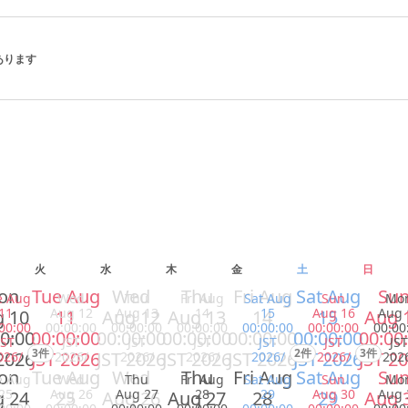
があります
火
水
木
金
土
日
on
Tue Aug
Wed
Thu
Fri Aug
Sat Aug
Su
e Aug
Wed
Thu
Fri Aug
Sat Aug
Sun
Mo
11
Aug 12
Aug 13
14
15
Aug 16
Aug 
 10
11
Aug 12
Aug 13
14
15
Aug 
00:00
00:00:00
00:00:00
00:00:00
00:00:00
00:00:00
00:00
0:00
00:00:00
00:00:00
00:00:00
00:00:00
00:00:00
00:00
JST
JST
JST
JST
JST
JST
JST
3件
2件
3件
2026
JST 2026
JST 2026
JST 2026
JST 2026
JST 2026
JST 2
026/
2026/
2026/
2026/
2026/
2026/
202
on
Tue Aug
Wed
Thu
Fri Aug
Sat Aug
Su
e Aug
Wed
Thu
Fri Aug
Sat Aug
Sun
Mo
25
Aug 26
Aug 27
28
29
Aug 30
Aug 
 24
25
Aug 26
Aug 27
28
29
Aug 