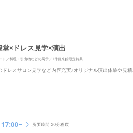
聖堂×ドレス見学×演出
ート
料理・引出物などの展示
1件目来館限定特典
のドレスサロン見学など内容充実♪オリジナル演出体験や見積
17:00~
所要時間 30分程度