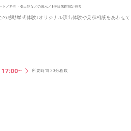
ート
料理・引出物などの展示
1件目来館限定特典
の感動挙式体験♪オリジナル演出体験や見積相談をあわせて開
！
17:00~
所要時間 30分程度