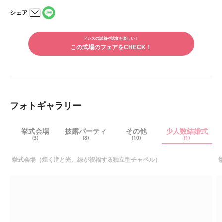
のってくださりながら作り上げて下さったので、ゲストからの
シェア
感想は「2人らしい結婚式だったね」と言って頂くことが多
LINE
かったです。そのおかげで、ゲストの方の満足度も私達2人の
メー
で
ルで
満足度も高かったです。
シェ
ドレスの試着や試食も楽しい！
シェ
アす
この式場のフェアをCHECK！
アす
る
る
フォトギャラリー
挙式会場
披露パーティ
その他
少人数結婚式
(3)
(8)
(10)
(1)
挙式会場（煌く滝と光、緑が祝福する独立型チャペル）