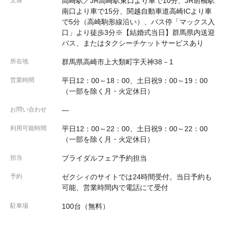
交通
高崎駅／JR高崎駅東口より車で10分、JR前橋駅
南口より車で15分、関越自動車道高崎ICより車
で5分（高崎駒形線沿い）、バス停「マックス入
口」より徒歩3分※【結婚式当日】群馬県内送迎
バス、またはタクシーチケットサービスあり
所在地
群馬県高崎市上大類町字天神38－1
営業時間
平日12：00～18：00、土日祝9：00～19：00
（一部を除く月・火定休日）
お問い合わせ
―
利用可能時間
平日12：00～22：00、土日祝9：00～22：00
（一部を除く月・火定休日）
担当
ブライダルフェア予約担当
予約
ゼクシィのサイトでは24時間受付。当日予約も
可能、営業時間内で電話にて受付
駐車場
100台（無料）