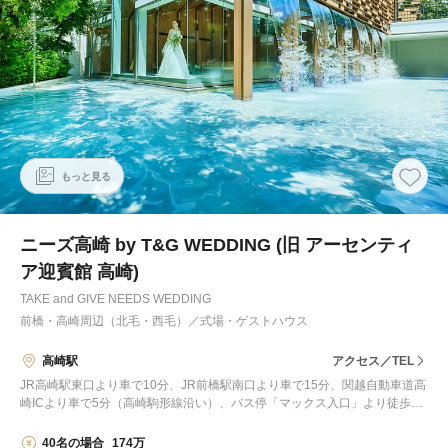
もっと見る
ニーズ高崎 by T&G WEDDING (旧 アーセンティ
ア迎賓館 高崎)
TAKE and GIVE NEEDS WEDDING
前橋・高崎周辺（北毛・西毛）
／
式場・ゲストハウス
高崎駅
アクセス／TEL
JR高崎駅東口より車で10分、JR前橋駅南口より車で15分、関越自動車道高
崎ICより車で5分（高崎駒形線沿い）、バス停「マックス入口」より徒歩3
分※【結婚式当日】群馬県内送迎バス、またはタクシーチケットサービスあ
り
40名の場合
174万