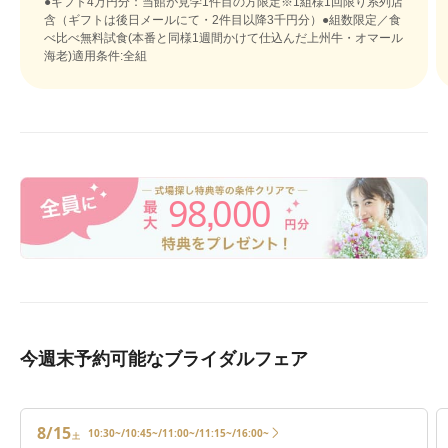
●ギフト4万円分：当館が見学1件目の方限定※1組様1回限り系列店
含（ギフトは後日メールにて・2件目以降3千円分）●組数限定／食
べ比べ無料試食(本番と同様1週間かけて仕込んだ上州牛・オマール
海老)適用条件:全組
98
000
,
今週末予約可能なブライダルフェア
8/15
10:30~/10:45~/11:00~/11:15~/16:00~
土