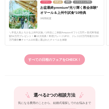
イチオシ
残席
無料
リアルタイム予約
お盆最終premium*光り輝く教会体験*
オマール＆上州牛試食*10特典
3時間程度
＼卒花人気とろける上州牛試食／1件目にご来館Amazonギフト1万円＋挙式料等総
額54万円プレゼント！◆10大特典！料理グレードUPや、ドレス22万円等最大150
万円優待◆チャペル100選に選ばれたチャペルを体験
すべての日程のフェアをCHECK！
選べる2つの相談方法
気になる費用のことから、
結婚式場探しでのお悩みまで