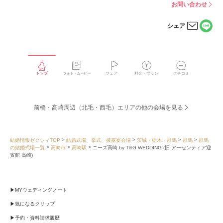
お問い合わせ
シェア
LINE
メー
で
ルで
シェ
シェ
アす
アす
る
る
トップ
フォト・ムービー
フェア
料金・プラン
クチコミ
前橋・高崎周辺（北毛・西毛）エリアの他の会場を見る
結婚情報ゼクシィTOP
結婚式場、挙式、披露宴会場
茨城・栃木・群馬
群馬
群馬
の結婚式場一覧
高崎市
高崎駅
ニーズ高崎 by T&G WEDDING (旧 アーセンティア迎
賓館 高崎)
MYウェディングノート
気になるクリップ
予約・資料請求履歴