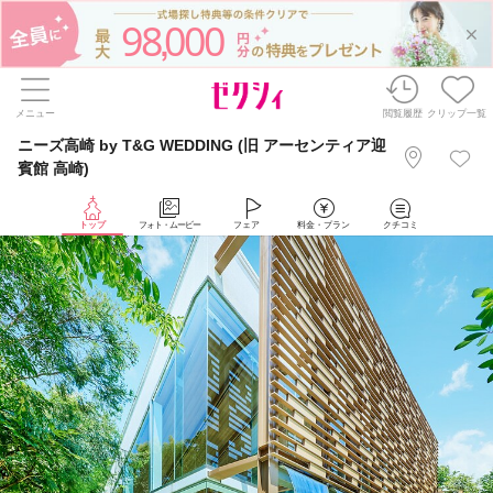
98
000
,
メニュー
閲覧履歴
クリップ一覧
ニーズ高崎 by T&G WEDDING (旧 アーセンティア迎
賓館 高崎)
トップ
フォト・ムービー
フェア
料金・プラン
クチコミ