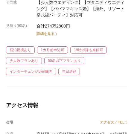
その他
【少人数ウエディング】【マタニティウエディ
ング】【パパママキッズ婚】【海外、リゾート
挙式後パーティ】対応可
見積り(90名)
合計274万2860円
詳細を見る
宿泊提携あり
1カ月前申込可
19時以降も来館可
少人数プランあり
50名以下プランあり
インターチェンジ5km圏内
当日送迎
アクセス情報
会場
アクセス／TEL