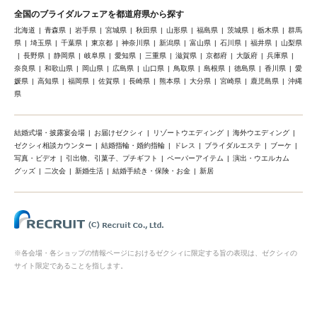
全国のブライダルフェアを都道府県から探す
北海道
青森県
岩手県
宮城県
秋田県
山形県
福島県
茨城県
栃木県
群馬
県
埼玉県
千葉県
東京都
神奈川県
新潟県
富山県
石川県
福井県
山梨県
長野県
静岡県
岐阜県
愛知県
三重県
滋賀県
京都府
大阪府
兵庫県
奈良県
和歌山県
岡山県
広島県
山口県
鳥取県
島根県
徳島県
香川県
愛
媛県
高知県
福岡県
佐賀県
長崎県
熊本県
大分県
宮崎県
鹿児島県
沖縄
県
結婚式場・披露宴会場
お届けゼクシィ
リゾートウエディング
海外ウエディング
ゼクシィ相談カウンター
結婚指輪・婚約指輪
ドレス
ブライダルエステ
ブーケ
写真・ビデオ
引出物、引菓子、プチギフト
ペーパーアイテム
演出・ウエルカム
グッズ
二次会
新婚生活
結婚手続き・保険・お金
新居
※各会場・各ショップの情報ページにおけるゼクシィに限定する旨の表現は、ゼクシィの
サイト限定であることを指します。