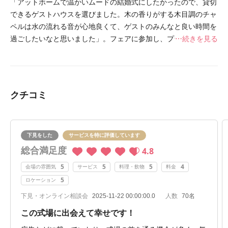
「アットホームで温かいムードの結婚式にしたかったので、貸切
できるゲストハウスを選びました。木の香りがする木目調のチャ
ペルは水の流れる音が心地良くて、ゲストのみんなと良い時間を
過ごしたいなと思いました」。フェアに参加し、プライベート
続きを見る
ガーデン付きの披露宴会場や、スタッフの対応も決め手になった
そう。
クチコミ
下見をした
サービスを特に評価しています
総合満足度
4.8
5
5
5
4
会場の雰囲気
サービス
料理・飲物
料金
5
ロケーション
下見・オンライン相談会
2025-11-22 00:00:00.0
人数
70名
この式場に出会えて幸せです！