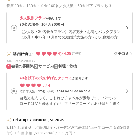
着席 10名～130名・立食 160名／少人数・50名以下プランあり
少人数割プラン
があります
30名の場合
104万8000円
【少人数・30名会食プラン】内容充実・お得なパックプラン
は必見！◆27年11月までの結婚式実施の方へ少人数婚の方の
声から生まれた人気プラン！ご案内可能な日程に限りがあるた
めお得な料金でご紹介！
4.25
総合
評価
クチコミ
(1101件)
先輩カップルの評価ポイント
1
2
3
会場の雰囲気
サービス
料理・飲物
40名以下の式を挙げたクチコミ
があります
4
招待者人数：
27名
挙式：
2026-04-04 00:00:00.0
自然光も入って、こもれびチャペルが素敵です。 バージン
ロードは父と歩きますが、マザーズロードもあり母とも歩く事
ができます。両親との時間が取れて、感謝も伝えられます。
会場で打ち合わせもありますが、スマホやパソコンからの入力
Fri Aug 07 00:00:00 JST 2026
等で色々と準備が出来ました。イメージも湧きやすく良かった
です。 プランナーさん始め、スタッフのみなさんが、私達の
8/11＼お盆BIG！／貸切邸宅×ガーデンW花嫁体験*上州牛コース＆BIG特典
様々なエピソードを聞いて下さり、それをもとに挙式、披露宴
付◇１件目来館でAmazonギフト１万円
をして下さいました。二人のイメージや憧れを、丁寧に相談を