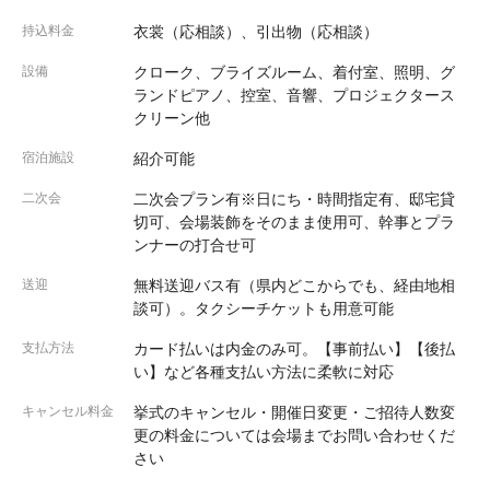
持込料金
衣裳（応相談）、引出物（応相談）
設備
クローク、ブライズルーム、着付室、照明、グ
ランドピアノ、控室、音響、プロジェクタース
クリーン他
宿泊施設
紹介可能
二次会
二次会プラン有※日にち・時間指定有、邸宅貸
切可、会場装飾をそのまま使用可、幹事とプラ
ンナーの打合せ可
送迎
無料送迎バス有（県内どこからでも、経由地相
談可）。タクシーチケットも用意可能
支払方法
カード払いは内金のみ可。【事前払い】【後払
い】など各種支払い方法に柔軟に対応
キャンセル料金
挙式のキャンセル・開催日変更・ご招待人数変
更の料金については会場までお問い合わせくだ
さい