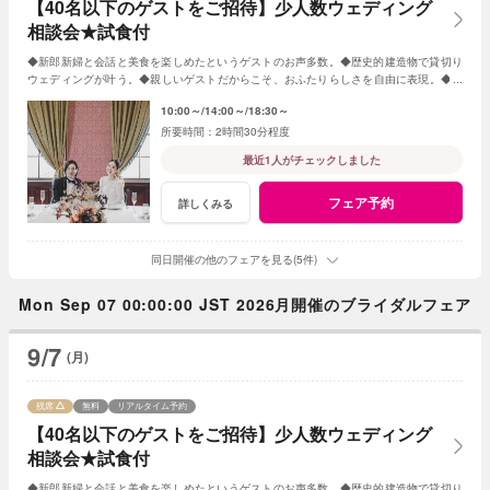
【40名以下のゲストをご招待】少人数ウェディング
相談会★試食付
◆新郎新婦と会話と美食を楽しめたというゲストのお声多数。◆歴史的建造物で貸切り
ウェディングが叶う。◆親しいゲストだからこそ、おふたりらしさを自由に表現。◆お
もてなしに大切なお料理はご試食で確認。
10:00～
14:00～
18:30～
2時間30分程度
最近1人がチェックしました
フェア予約
詳しくみる
同日開催の他のフェアを見る(5件)
Mon Sep 07 00:00:00 JST 2026月開催のブライダルフェア
9/7
(月)
残席
無料
リアルタイム予約
【40名以下のゲストをご招待】少人数ウェディング
相談会★試食付
◆新郎新婦と会話と美食を楽しめたというゲストのお声多数。◆歴史的建造物で貸切り