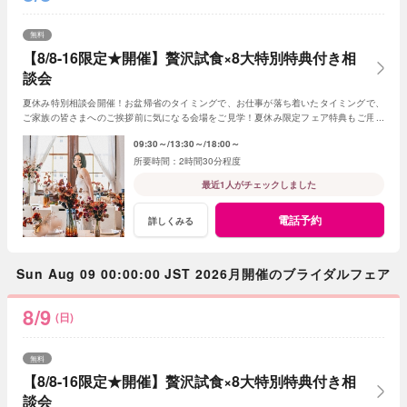
無料
【8/8-16限定★開催】贅沢試食×8大特別特典付き相
談会
夏休み特別相談会開催！お盆帰省のタイミングで、お仕事が落ち着いたタイミングで、
ご家族の皆さまへのご挨拶前に気になる会場をご見学！夏休み限定フェア特典もご用意
しています★
09:30～
13:30～
18:00～
2時間30分程度
最近1人がチェックしました
電話予約
詳しくみる
Sun Aug 09 00:00:00 JST 2026月開催のブライダルフェア
8/9
(日)
無料
【8/8-16限定★開催】贅沢試食×8大特別特典付き相
談会