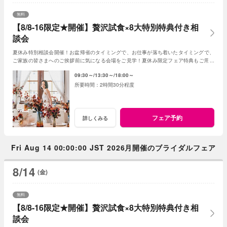
無料
【8/8-16限定★開催】贅沢試食×8大特別特典付き相
談会
夏休み特別相談会開催！お盆帰省のタイミングで、お仕事が落ち着いたタイミングで、
ご家族の皆さまへのご挨拶前に気になる会場をご見学！夏休み限定フェア特典もご用意
しています★
09:30～
13:30～
18:00～
2時間30分程度
フェア予約
詳しくみる
Fri Aug 14 00:00:00 JST 2026月開催のブライダルフェア
8/14
(金)
無料
【8/8-16限定★開催】贅沢試食×8大特別特典付き相
談会