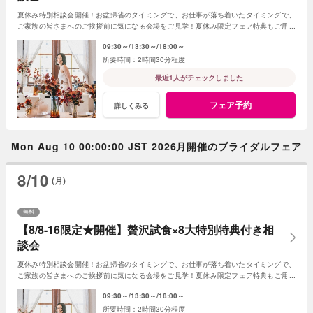
夏休み特別相談会開催！お盆帰省のタイミングで、お仕事が落ち着いたタイミングで、
ご家族の皆さまへのご挨拶前に気になる会場をご見学！夏休み限定フェア特典もご用意
しています★
09:30～
13:30～
18:00～
2時間30分程度
最近1人がチェックしました
フェア予約
詳しくみる
Mon Aug 10 00:00:00 JST 2026月開催のブライダルフェア
8/10
(月)
無料
【8/8-16限定★開催】贅沢試食×8大特別特典付き相
談会
夏休み特別相談会開催！お盆帰省のタイミングで、お仕事が落ち着いたタイミングで、
ご家族の皆さまへのご挨拶前に気になる会場をご見学！夏休み限定フェア特典もご用意
しています★
09:30～
13:30～
18:00～
2時間30分程度