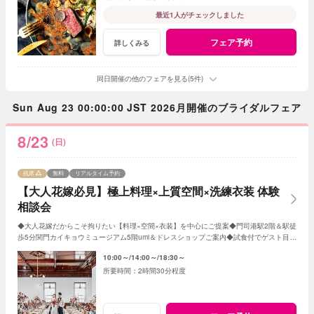
最近1人がチェックしました
フェア予約
詳しくみる
同日開催の他のフェアを見る(5件)
Sun Aug 23 00:00:00 JST 2026月開催のブライダルフェア
8/23
(日)
残席
無料
リアルタイム予約
【大人花嫁必見】極上料理×上質空間×洗練衣装 体験
相談会
◆大人花嫁だからこそ拘りたい【料理×空間×衣装】を中心にご提案◆門司港駅2階＆駅徒
歩5分関門カイキョウミュージアム5階umi＆ドレスショップご案内◆試食付でゲスト目線
を体感◆所要時間は2時間30分
10:00～
14:00～
18:30～
2時間30分程度