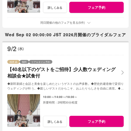
フェア予約
詳しくみる
同日開催の他のフェアを見る(5件)
Wed Sep 02 00:00:00 JST 2026月開催のブライダルフェア
9/2
(水)
残席
無料
リアルタイム予約
【40名以下のゲストをご招待】少人数ウェディング
相談会★試食付
◆新郎新婦と会話と美食を楽しめたというゲストのお声多数。◆歴史的建造物で貸切り
ウェディングが叶う。◆親しいゲストだからこそ、おふたりらしさを自由に表現。◆お
もてなしに大切なお料理はご試食で確認。
10:00～
14:00～
18:30～
2時間30分程度
フェア予約
詳しくみる