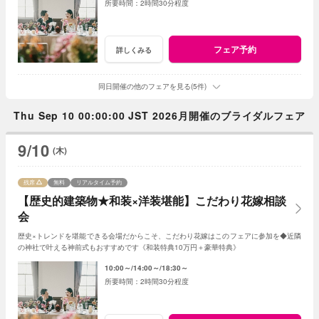
2時間30分程度
フェア予約
詳しくみる
同日開催の他のフェアを見る(5件)
Thu Sep 10 00:00:00 JST 2026月開催のブライダルフェア
9/10
(木)
残席
無料
リアルタイム予約
【歴史的建築物★和装×洋装堪能】こだわり花嫁相談
会
歴史×トレンドを堪能できる会場だからこそ、こだわり花嫁はこのフェアに参加を◆近隣
の神社で叶える神前式もおすすめです《和装特典10万円＋豪華特典》
10:00～
14:00～
18:30～
2時間30分程度