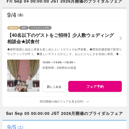
Fri Sep 04 00:00:00 JST 2026月開催のブライダルフェア
9/4
(金)
残席
無料
リアルタイム予約
【40名以下のゲストをご招待】少人数ウェディング
相談会★試食付
◆新郎新婦と会話と美食を楽しめたというゲストのお声多数。◆歴史的建造物で貸切り
ウェディングが叶う。◆親しいゲストだからこそ、おふたりらしさを自由に表現。◆お
もてなしに大切なお料理はご試食で確認。
10:00～
14:00～
18:30～
2時間30分程度
フェア予約
詳しくみる
同日開催の他のフェアを見る(5件)
Sat Sep 05 00:00:00 JST 2026月開催のブライダルフェア
9/5
(土)