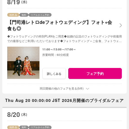
8/19
(水)
残席
無料
リアルタイム予約
【門司港レトロdeフォトウェディング】フォト+会
食も◎
◆フォトウェディングの特別PLANをご用意◆結婚の記念のフォトウェディングや前撮用
での撮影などご利用いただいております◆フォトウェディング＋ご会食、フォトウェデ
ィング＋挙式も人気★まずは気軽にご相談下さい
11:00～
13:00～
17:00～
60分程度
フェア予約
詳しくみる
同日開催の他のフェアを見る(5件)
Thu Aug 20 00:00:00 JST 2026月開催のブライダルフェア
8/20
(木)
残席
無料
リアルタイム予約