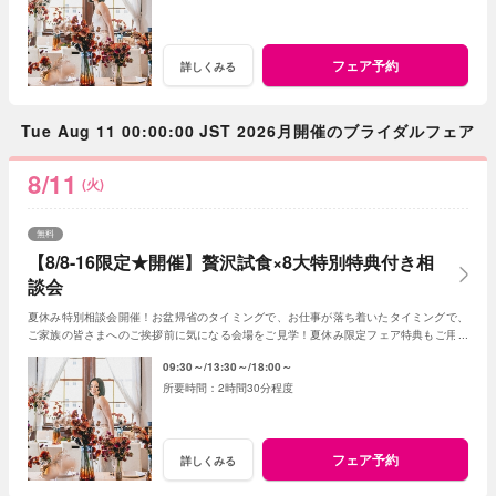
フェア予約
詳しくみる
Tue Aug 11 00:00:00 JST 2026月開催のブライダルフェア
8/11
(火)
無料
【8/8-16限定★開催】贅沢試食×8大特別特典付き相
談会
夏休み特別相談会開催！お盆帰省のタイミングで、お仕事が落ち着いたタイミングで、
ご家族の皆さまへのご挨拶前に気になる会場をご見学！夏休み限定フェア特典もご用意
しています★
09:30～
13:30～
18:00～
2時間30分程度
フェア予約
詳しくみる