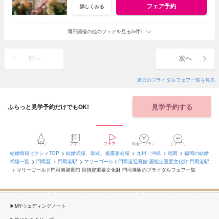
フェア予約
詳しくみる
同日開催の他のフェアを見る(5件)
前へ
次へ
過去のブライダルフェア一覧を見る
見学予約する
ふらっと見学予約だけでもOK!
トップ
フォト
フェア
料金・プラン
クチコミ
結婚情報ゼクシィTOP
結婚式場、挙式、披露宴会場
九州・沖縄
福岡
福岡の結婚
式場一覧
門司区
門司港駅
マリーゴールド門司港迎賓館 国指定重要文化財 門司港駅
マリーゴールド門司港迎賓館 国指定重要文化財 門司港駅のブライダルフェア一覧
MYウェディングノート