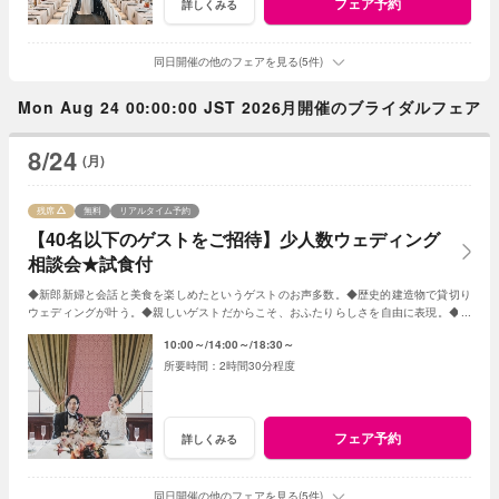
フェア予約
詳しくみる
同日開催の他のフェアを見る(5件)
Mon Aug 24 00:00:00 JST 2026月開催のブライダルフェア
8/24
(月)
残席
無料
リアルタイム予約
【40名以下のゲストをご招待】少人数ウェディング
相談会★試食付
◆新郎新婦と会話と美食を楽しめたというゲストのお声多数。◆歴史的建造物で貸切り
ウェディングが叶う。◆親しいゲストだからこそ、おふたりらしさを自由に表現。◆お
もてなしに大切なお料理はご試食で確認。
10:00～
14:00～
18:30～
2時間30分程度
フェア予約
詳しくみる
同日開催の他のフェアを見る(5件)