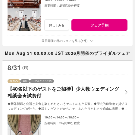
2時間30分程度
フェア予約
詳しくみる
同日開催の他のフェアを見る(5件)
Mon Aug 31 00:00:00 JST 2026月開催のブライダルフェア
8/31
(月)
残席
無料
リアルタイム予約
【40名以下のゲストをご招待】少人数ウェディング
相談会★試食付
◆新郎新婦と会話と美食を楽しめたというゲストのお声多数。◆歴史的建造物で貸切り
ウェディングが叶う。◆親しいゲストだからこそ、おふたりらしさを自由に表現。◆お
もてなしに大切なお料理はご試食で確認。
10:00～
14:00～
18:30～
2時間30分程度