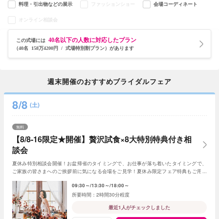
料理・引出物などの展示
ファッションショー
会場コーディネート
オンライン相談会
40名以下の人数に対応したプラン
この式場には
（40名 158万4200円 / 式場特別割プラン）があります
週末開催のおすすめブライダルフェア
8/8
(土)
無料
【8/8-16限定★開催】贅沢試食×8大特別特典付き相
談会
夏休み特別相談会開催！お盆帰省のタイミングで、お仕事が落ち着いたタイミングで、
ご家族の皆さまへのご挨拶前に気になる会場をご見学！夏休み限定フェア特典もご用意
しています★
09:30～
13:30～
18:00～
2時間30分程度
最近1人がチェックしました