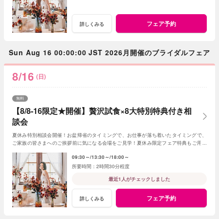
フェア予約
詳しくみる
Sun Aug 16 00:00:00 JST 2026月開催のブライダルフェア
8/16
(日)
無料
【8/8-16限定★開催】贅沢試食×8大特別特典付き相
談会
夏休み特別相談会開催！お盆帰省のタイミングで、お仕事が落ち着いたタイミングで、
ご家族の皆さまへのご挨拶前に気になる会場をご見学！夏休み限定フェア特典もご用意
しています★
09:30～
13:30～
18:00～
2時間30分程度
最近1人がチェックしました
フェア予約
詳しくみる