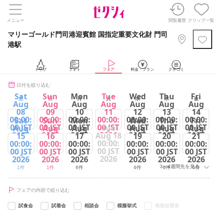
メニュー
閲覧履歴
クリップ一覧
マリーゴールド門司港迎賓館 国指定重要文化財 門司
港駅
トップ
フォト
フェア
料金・プラン
クチコミ
日付を絞り込む
Sat
Sun
Mon
Tue
Wed
Thu
Fri
土
日
月
火
水
木
金
Aug
Aug
Aug
Aug
Aug
Aug
Aug
08
09
10
11
12
13
14
00:00:
00:00:
00:00:
00:00:
00:00:
00:00:
00:00:
Sat
Sun
Mon
Wed
Thu
Fri
00 JST
00 JST
00 JST
00 JST
00 JST
00 JST
00 JST
Tue
Aug
Aug
Aug
Aug
Aug
Aug
2026
2026
2026
2026
2026
2026
2026
Aug 18
15
16
17
19
20
21
00:00:
00:00:
00:00:
00:00:
00:00:
00:00:
00:00:
1件
1件
1件
1件
1件
1件
1件
00 JST
00 JST
00 JST
00 JST
00 JST
00 JST
00 JST
2026
2026
2026
2026
2026
2026
2026
3～4週間先を見る
1件
1件
6件
6件
6件
6件
フェアの内容で絞り込む
試食会
試着会
相談会
模擬挙式
模擬披露宴