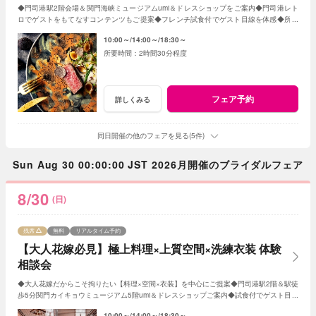
◆門司港駅2階会場＆関門海峡ミュージアムumi＆ドレスショップをご案内◆門司港レト
ロでゲストをもてなすコンテンツもご提案◆フレンチ試食付でゲスト目線を体感◆所要
時間は2時間30分で疲れず見学出来ます♪
10:00～
14:00～
18:30～
2時間30分程度
フェア予約
詳しくみる
同日開催の他のフェアを見る(5件)
Sun Aug 30 00:00:00 JST 2026月開催のブライダルフェア
8/30
(日)
残席
無料
リアルタイム予約
【大人花嫁必見】極上料理×上質空間×洗練衣装 体験
相談会
◆大人花嫁だからこそ拘りたい【料理×空間×衣装】を中心にご提案◆門司港駅2階＆駅徒
歩5分関門カイキョウミュージアム5階umi＆ドレスショップご案内◆試食付でゲスト目線
を体感◆所要時間は2時間30分
10:00～
14:00～
18:30～