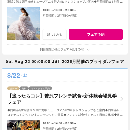
港駅２階＆関門海峡ミュージアム５階Umi＆ドレスショップご案内◆所要時間は３時間程
度でお気軽に
10:00～
14:00～
18:30～
2時間30分程度
フェア予約
詳しくみる
同日開催の他のフェアを見る(5件)
Sat Aug 22 00:00:00 JST 2026月開催のブライダルフェア
8/22
(土)
残席
無料
リアルタイム予約
【迷ったらコレ】贅沢フレンチ試食×新体験会場見学
フェア
◆門司港駅2階会場＆関門海峡ミュージアムumi＆ドレスショップをご案内◆門司港レト
ロでゲストをもてなすコンテンツもご提案◆フレンチ試食付でゲスト目線を体感◆所要
時間は2時間30分で疲れず見学出来ます♪
10:00～
14:00～
18:30～
2時間30分程度