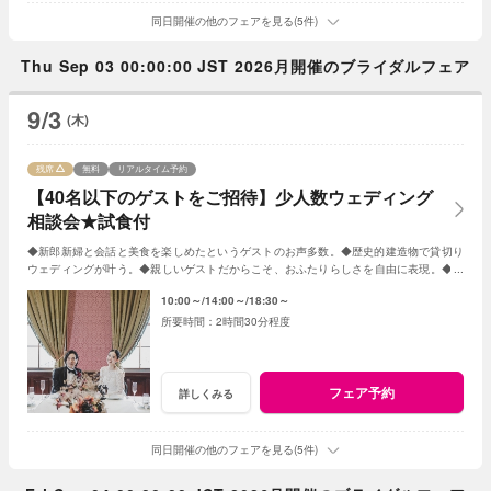
同日開催の他のフェアを見る(5件)
Thu Sep 03 00:00:00 JST 2026月開催のブライダルフェア
9/3
(木)
残席
無料
リアルタイム予約
【40名以下のゲストをご招待】少人数ウェディング
相談会★試食付
◆新郎新婦と会話と美食を楽しめたというゲストのお声多数。◆歴史的建造物で貸切り
ウェディングが叶う。◆親しいゲストだからこそ、おふたりらしさを自由に表現。◆お
もてなしに大切なお料理はご試食で確認。
10:00～
14:00～
18:30～
2時間30分程度
フェア予約
詳しくみる
同日開催の他のフェアを見る(5件)