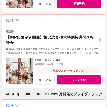
電話予約
詳しくみる
8/9
(日)
無料
【8/8-16限定★開催】贅沢試食×8大特別特典付き相
談会
夏休み特別相談会開催！お盆帰省のタイミングで、お仕事が落ち着いたタイミングで、
ご家族の皆さまへのご挨拶前に気になる会場をご見学！夏休み限定フェア特典もご用意
しています★
09:30～
13:30～
18:00～
2時間30分程度
最近1人がチェックしました
フェア予約
詳しくみる
Sat Aug 08 00:00:00 JST 2026月開催のブライダルフェア
8/8
(土)