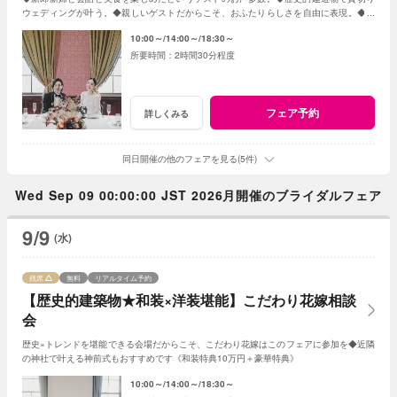
ウェディングが叶う。◆親しいゲストだからこそ、おふたりらしさを自由に表現。◆お
もてなしに大切なお料理はご試食で確認。
10:00～
14:00～
18:30～
2時間30分程度
フェア予約
詳しくみる
同日開催の他のフェアを見る(5件)
Wed Sep 09 00:00:00 JST 2026月開催のブライダルフェア
9/9
(水)
残席
無料
リアルタイム予約
【歴史的建築物★和装×洋装堪能】こだわり花嫁相談
会
歴史×トレンドを堪能できる会場だからこそ、こだわり花嫁はこのフェアに参加を◆近隣
の神社で叶える神前式もおすすめです《和装特典10万円＋豪華特典》
10:00～
14:00～
18:30～