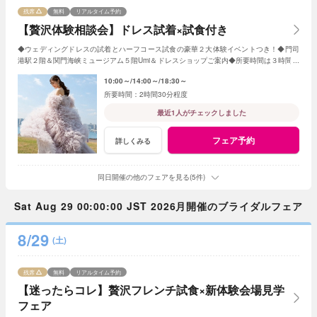
残席
無料
リアルタイム予約
【贅沢体験相談会】ドレス試着×試食付き
◆ウェディングドレスの試着とハーフコース試食の豪華２大体験イベントつき！◆門司
港駅２階＆関門海峡ミュージアム５階Umi＆ドレスショップご案内◆所要時間は３時間程
度でお気軽に
10:00～
14:00～
18:30～
2時間30分程度
最近1人がチェックしました
フェア予約
詳しくみる
同日開催の他のフェアを見る(5件)
Sat Aug 29 00:00:00 JST 2026月開催のブライダルフェア
8/29
(土)
残席
無料
リアルタイム予約
【迷ったらコレ】贅沢フレンチ試食×新体験会場見学
フェア