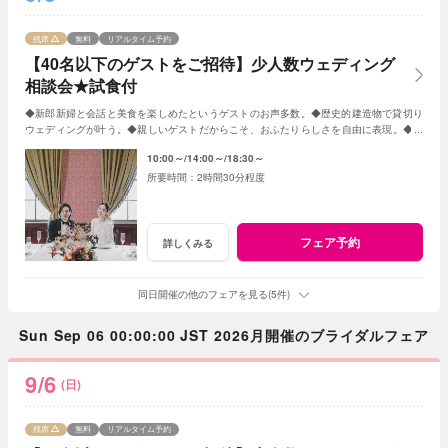
残席
無料
リアルタイム予約
【40名以下のゲストをご招待】少人数ウェディング
相談会★試食付
◆新郎新婦と会話と美食を楽しめたというゲストのお声多数。◆歴史的建造物で貸切り
ウェディングが叶う。◆親しいゲストだからこそ、おふたりらしさを自由に表現。◆お
もてなしに大切なお料理はご試食で確認。
10:00～
14:00～
18:30～
2時間30分程度
フェア予約
詳しくみる
同日開催の他のフェアを見る(5件)
Sun Sep 06 00:00:00 JST 2026月開催のブライダルフェア
9/6
(日)
残席
無料
リアルタイム予約