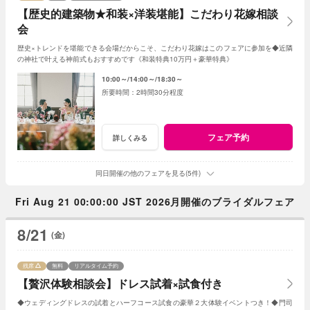
【歴史的建築物★和装×洋装堪能】こだわり花嫁相談
会
歴史×トレンドを堪能できる会場だからこそ、こだわり花嫁はこのフェアに参加を◆近隣
の神社で叶える神前式もおすすめです《和装特典10万円＋豪華特典》
10:00～
14:00～
18:30～
2時間30分程度
フェア予約
詳しくみる
同日開催の他のフェアを見る(5件)
Fri Aug 21 00:00:00 JST 2026月開催のブライダルフェア
8/21
(金)
残席
無料
リアルタイム予約
【贅沢体験相談会】ドレス試着×試食付き
◆ウェディングドレスの試着とハーフコース試食の豪華２大体験イベントつき！◆門司