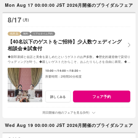
Mon Aug 17 00:00:00 JST 2026月開催のブライダルフェア
8/17
(月)
残席
無料
リアルタイム予約
【40名以下のゲストをご招待】少人数ウェディング
相談会★試食付
◆新郎新婦と会話と美食を楽しめたというゲストのお声多数。◆歴史的建造物で貸切り
ウェディングが叶う。◆親しいゲストだからこそ、おふたりらしさを自由に表現。◆お
もてなしに大切なお料理はご試食で確認。
10:00～
14:00～
18:30～
2時間30分程度
フェア予約
詳しくみる
同日開催の他のフェアを見る(5件)
Wed Aug 19 00:00:00 JST 2026月開催のブライダルフェア