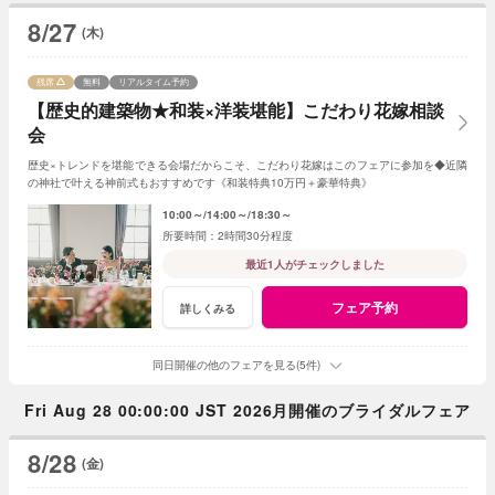
8/27
(木)
残席
無料
リアルタイム予約
【歴史的建築物★和装×洋装堪能】こだわり花嫁相談
会
歴史×トレンドを堪能できる会場だからこそ、こだわり花嫁はこのフェアに参加を◆近隣
の神社で叶える神前式もおすすめです《和装特典10万円＋豪華特典》
10:00～
14:00～
18:30～
2時間30分程度
最近1人がチェックしました
フェア予約
詳しくみる
同日開催の他のフェアを見る(5件)
Fri Aug 28 00:00:00 JST 2026月開催のブライダルフェア
8/28
(金)