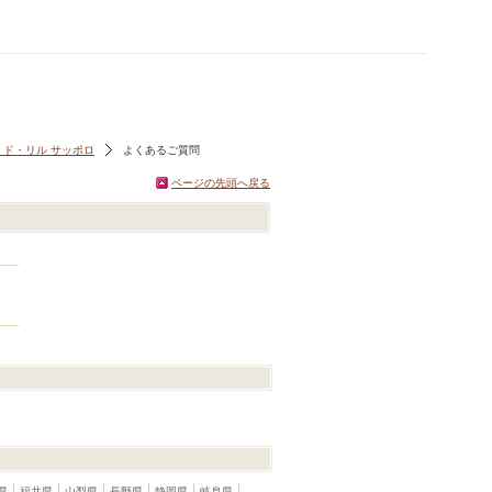
ド・リル サッポロ
よくあるご質問
ページの先頭へ戻る
県
福井県
山梨県
長野県
静岡県
岐阜県