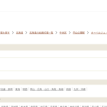
会場を探す
北海道
北海道の結婚式場一覧
中央区
円山公園駅
オーベルジュ・
甲信越・静岡
東海
関西
岡山・広島・山口・鳥取・島根
四国
九州・沖縄
す
福島県
茨城県
栃木県
群馬県
埼玉県
千葉県
東京都
神奈川県
新潟県
富山県
石川