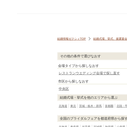
結婚情報ゼクシィTOP
結婚式場、挙式、披露宴
その他の条件で選びなおす
会場タイプから探しなおす
レストランウエディング会場で探し直す
市区から探しなおす
中央区
結婚式場・挙式を他のエリアから選ぶ
北海道
東北
茨城・栃木・群馬
首都圏
北陸・
全国のブライダルフェアを都道府県から探
北海道
青森県
岩手県
宮城県
秋田県
山形県