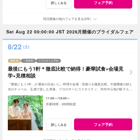
フェア予約
詳しくみる
同日開催の他のフェアを見る(3件)
Sat Aug 22 00:00:00 JST 2026月開催のブライダルフェア
8/22
(土)
残席
一部有料
リアルタイム予約
最後にもう1軒＊徹底比較で納得！豪華試食×会場見
学×見積相談
『最後にもう1軒…が運命の出会いに』料理や会場・見積りを徹底比較。中庭隣接の緑と
光のチャペル、五感で楽しむ美食、プロのサービスクオリティ、市内中心地の駅チカ好
アクセスなど当店の魅力をご体感ください。
11:00～
18:00～
3時間程度
フェア予約
詳しくみる