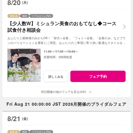
8/20
(木)
残席
無料
リアルタイム予約
【少人数W】ミシュラン美食のおもてなし◆コース
試食付き相談会
おふたりと親御様のみからOK！「挙式＋会食」「フォト＋会食」「会食のみ」などプラ
ンのバリエーションを豊富にご用意。おふたりのご希望に寄り添い最適なスタイルをご
提案します※おふたり婚もご相談ください
11:00～
17:00～
18:00～
3時間程度
フェア予約
詳しくみる
同日開催の他のフェアを見る(4件)
Fri Aug 21 00:00:00 JST 2026月開催のブライダルフェア
8/21
(金)
残席
無料
リアルタイム予約