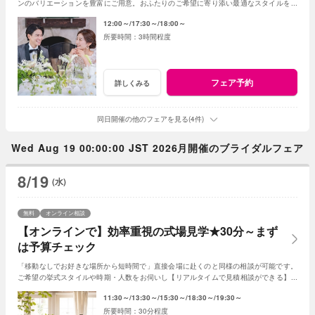
ンのバリエーションを豊富にご用意。おふたりのご希望に寄り添い最適なスタイルをご
提案します※おふたり婚もご相談ください
12:00～
17:30～
18:00～
3時間程度
フェア予約
詳しくみる
同日開催の他のフェアを見る(4件)
Wed Aug 19 00:00:00 JST 2026月開催のブライダルフェア
8/19
(水)
無料
オンライン相談
【オンラインで】効率重視の式場見学★30分～まず
は予算チェック
「移動なしでお好きな場所から短時間で」直接会場に赴くのと同様の相談が可能です。
ご希望の挙式スタイルや時期・人数をお伺いし【リアルタイムで見積相談ができる】の
で式場探しの第一歩《予算チェック》にも最適！
11:30～
13:30～
15:30～
18:30～
19:30～
30分程度