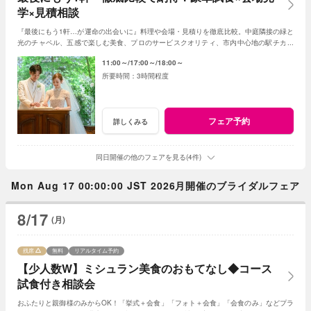
学×見積相談
『最後にもう1軒…が運命の出会いに』料理や会場・見積りを徹底比較。中庭隣接の緑と
光のチャペル、五感で楽しむ美食、プロのサービスクオリティ、市内中心地の駅チカ好
アクセスなど当店の魅力をご体感ください。
11:00～
17:00～
18:00～
3時間程度
フェア予約
詳しくみる
同日開催の他のフェアを見る(4件)
Mon Aug 17 00:00:00 JST 2026月開催のブライダルフェア
8/17
(月)
残席
無料
リアルタイム予約
【少人数W】ミシュラン美食のおもてなし◆コース
試食付き相談会
おふたりと親御様のみからOK！「挙式＋会食」「フォト＋会食」「会食のみ」などプラ