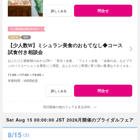
問合せ
詳しくみる
残席
無料
【少人数W】ミシュラン美食のおもてなし◆コース
試食付き相談会
おふたりと親御様のみからOK！「挙式＋会食」「フォト＋会食」「会食のみ」などプラ
ンのバリエーションを豊富にご用意。おふたりのご希望に寄り添い最適なスタイルをご
提案します※おふたり婚もご相談ください
11:00～
17:00～
18:00～
3時間程度
問合せ
詳しくみる
同日開催の他のフェアを見る(3件)
Sat Aug 15 00:00:00 JST 2026月開催のブライダルフェア
8/15
(土)