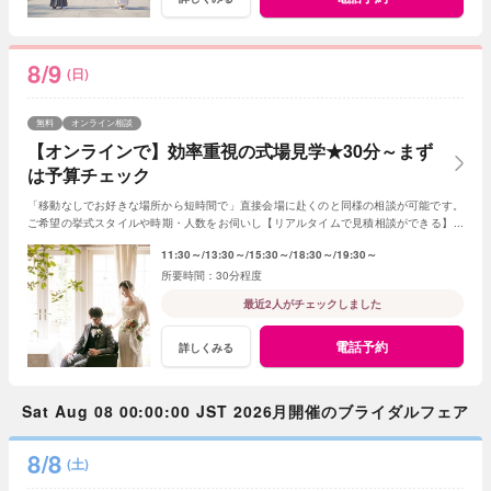
8/9
(日)
無料
オンライン相談
【オンラインで】効率重視の式場見学★30分～まず
は予算チェック
「移動なしでお好きな場所から短時間で」直接会場に赴くのと同様の相談が可能です。
ご希望の挙式スタイルや時期・人数をお伺いし【リアルタイムで見積相談ができる】の
で式場探しの第一歩《予算チェック》にも最適！
11:30～
13:30～
15:30～
18:30～
19:30～
30分程度
最近2人がチェックしました
電話予約
詳しくみる
Sat Aug 08 00:00:00 JST 2026月開催のブライダルフェア
8/8
(土)