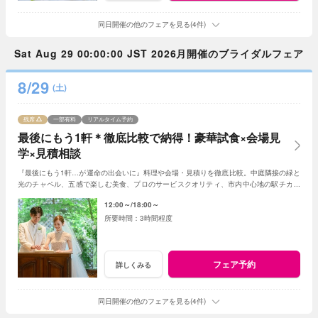
同日開催の他のフェアを見る(4件)
Sat Aug 29 00:00:00 JST 2026月開催のブライダルフェア
8/29
(土)
残席
一部有料
リアルタイム予約
最後にもう1軒＊徹底比較で納得！豪華試食×会場見
学×見積相談
『最後にもう1軒…が運命の出会いに』料理や会場・見積りを徹底比較。中庭隣接の緑と
光のチャペル、五感で楽しむ美食、プロのサービスクオリティ、市内中心地の駅チカ好
アクセスなど当店の魅力をご体感ください。
12:00～
18:00～
3時間程度
フェア予約
詳しくみる
同日開催の他のフェアを見る(4件)