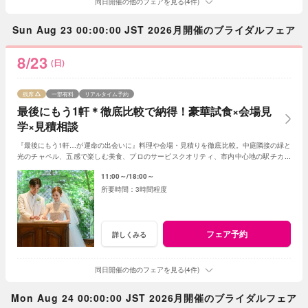
同日開催の他のフェアを見る(4件)
Sun Aug 23 00:00:00 JST 2026月開催のブライダルフェア
8/23
(日)
残席
一部有料
リアルタイム予約
最後にもう1軒＊徹底比較で納得！豪華試食×会場見
学×見積相談
『最後にもう1軒…が運命の出会いに』料理や会場・見積りを徹底比較。中庭隣接の緑と
光のチャペル、五感で楽しむ美食、プロのサービスクオリティ、市内中心地の駅チカ好
アクセスなど当店の魅力をご体感ください。
11:00～
18:00～
3時間程度
フェア予約
詳しくみる
同日開催の他のフェアを見る(4件)
Mon Aug 24 00:00:00 JST 2026月開催のブライダルフェア