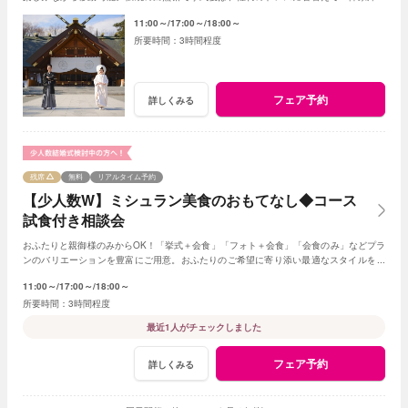
を貸切り、美食でゲストをおもてなし。
11:00～
17:00～
18:00～
3時間程度
フェア予約
詳しくみる
残席
無料
リアルタイム予約
【少人数W】ミシュラン美食のおもてなし◆コース
試食付き相談会
おふたりと親御様のみからOK！「挙式＋会食」「フォト＋会食」「会食のみ」などプラ
ンのバリエーションを豊富にご用意。おふたりのご希望に寄り添い最適なスタイルをご
提案します※おふたり婚もご相談ください
11:00～
17:00～
18:00～
3時間程度
最近1人がチェックしました
フェア予約
詳しくみる