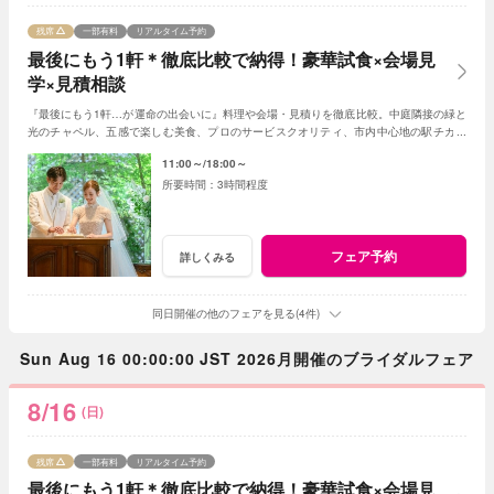
残席
一部有料
リアルタイム予約
最後にもう1軒＊徹底比較で納得！豪華試食×会場見
学×見積相談
『最後にもう1軒…が運命の出会いに』料理や会場・見積りを徹底比較。中庭隣接の緑と
光のチャペル、五感で楽しむ美食、プロのサービスクオリティ、市内中心地の駅チカ好
アクセスなど当店の魅力をご体感ください。
11:00～
18:00～
3時間程度
フェア予約
詳しくみる
同日開催の他のフェアを見る(4件)
Sun Aug 16 00:00:00 JST 2026月開催のブライダルフェア
8/16
(日)
残席
一部有料
リアルタイム予約
最後にもう1軒＊徹底比較で納得！豪華試食×会場見