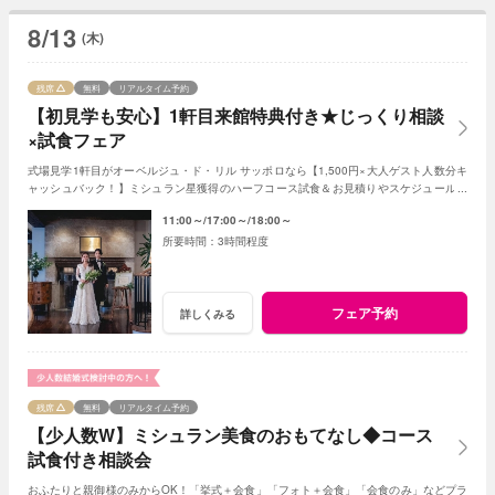
8/13
(木)
残席
無料
リアルタイム予約
【初見学も安心】1軒目来館特典付き★じっくり相談
×試食フェア
式場見学1軒目がオーベルジュ・ド・リル サッポロなら【1,500円×大人ゲスト人数分キ
ャッシュバック！】ミシュラン星獲得のハーフコース試食＆お見積りやスケジュールも
個別相談できるので初見学におすすめ♪
11:00～
17:00～
18:00～
3時間程度
フェア予約
詳しくみる
残席
無料
リアルタイム予約
【少人数W】ミシュラン美食のおもてなし◆コース
試食付き相談会
おふたりと親御様のみからOK！「挙式＋会食」「フォト＋会食」「会食のみ」などプラ