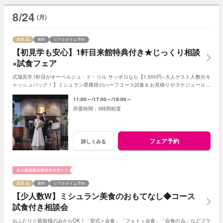
8/24
(月)
残席
無料
リアルタイム予約
【初見学も安心】1軒目来館特典付き★じっくり相談
×試食フェア
式場見学1軒目がオーベルジュ・ド・リル サッポロなら【1,500円×大人ゲスト人数分キ
ャッシュバック！】ミシュラン星獲得のハーフコース試食＆お見積りやスケジュールも
個別相談できるので初見学におすすめ♪
11:00～
17:00～
18:00～
3時間程度
フェア予約
詳しくみる
残席
無料
リアルタイム予約
【少人数W】ミシュラン美食のおもてなし◆コース
試食付き相談会
おふたりと親御様のみからOK！「挙式＋会食」「フォト＋会食」「会食のみ」などプラ