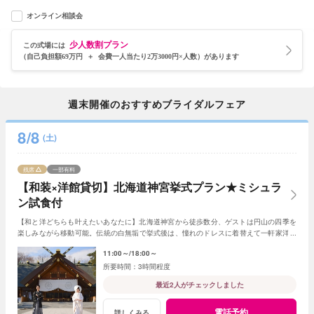
オンライン相談会
少人数割プラン
この式場には
（自己負担額69万円 ＋ 会費一人当たり2万3000円×人数）があります
週末開催のおすすめブライダルフェア
8/8
(土)
残席
一部有料
【和装×洋館貸切】北海道神宮挙式プラン★ミシュラ
ン試食付
【和と洋どちらも叶えたいあなたに】北海道神宮から徒歩数分、ゲストは円山の四季を
楽しみながら移動可能。伝統の白無垢で挙式後は、憧れのドレスに着替えて一軒家洋館
を貸切り、美食でゲストをおもてなし。
11:00～
18:00～
3時間程度
最近2人がチェックしました
電話予約
詳しくみる