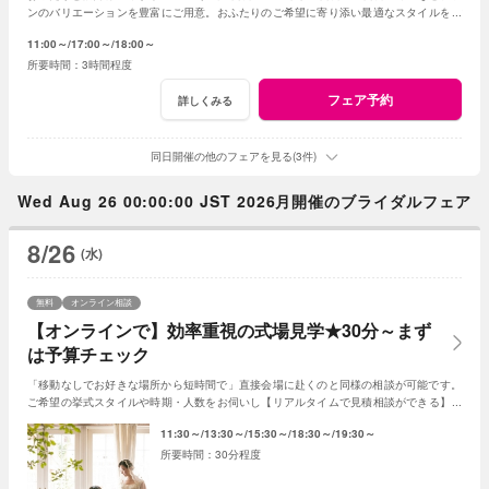
ンのバリエーションを豊富にご用意。おふたりのご希望に寄り添い最適なスタイルをご
提案します※おふたり婚もご相談ください
11:00～
17:00～
18:00～
3時間程度
フェア予約
詳しくみる
同日開催の他のフェアを見る(3件)
Wed Aug 26 00:00:00 JST 2026月開催のブライダルフェア
8/26
(水)
無料
オンライン相談
【オンラインで】効率重視の式場見学★30分～まず
は予算チェック
「移動なしでお好きな場所から短時間で」直接会場に赴くのと同様の相談が可能です。
ご希望の挙式スタイルや時期・人数をお伺いし【リアルタイムで見積相談ができる】の
で式場探しの第一歩《予算チェック》にも最適！
11:30～
13:30～
15:30～
18:30～
19:30～
30分程度