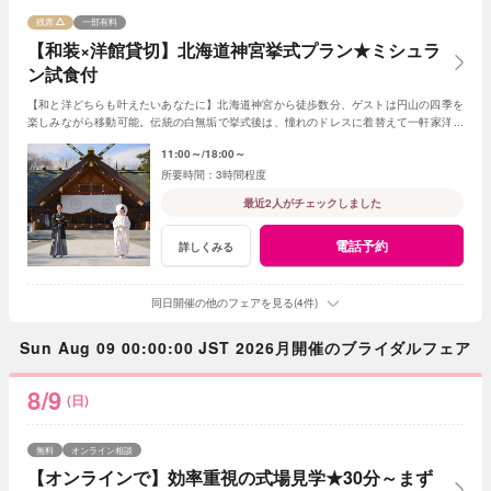
残席
一部有料
【和装×洋館貸切】北海道神宮挙式プラン★ミシュラ
ン試食付
【和と洋どちらも叶えたいあなたに】北海道神宮から徒歩数分、ゲストは円山の四季を
楽しみながら移動可能。伝統の白無垢で挙式後は、憧れのドレスに着替えて一軒家洋館
を貸切り、美食でゲストをおもてなし。
11:00～
18:00～
3時間程度
最近2人がチェックしました
電話予約
詳しくみる
同日開催の他のフェアを見る(4件)
Sun Aug 09 00:00:00 JST 2026月開催のブライダルフェア
8/9
(日)
無料
オンライン相談
【オンラインで】効率重視の式場見学★30分～まず