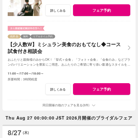
フェア予約
詳しくみる
残席
無料
リアルタイム予約
【少人数W】ミシュラン美食のおもてなし◆コース
試食付き相談会
おふたりと親御様のみからOK！「挙式＋会食」「フォト＋会食」「会食のみ」などプラ
ンのバリエーションを豊富にご用意。おふたりのご希望に寄り添い最適なスタイルをご
提案します※おふたり婚もご相談ください
11:00～
17:00～
18:00～
3時間程度
フェア予約
詳しくみる
同日開催の他のフェアを見る(3件)
Thu Aug 27 00:00:00 JST 2026月開催のブライダルフェア
8/27
(木)