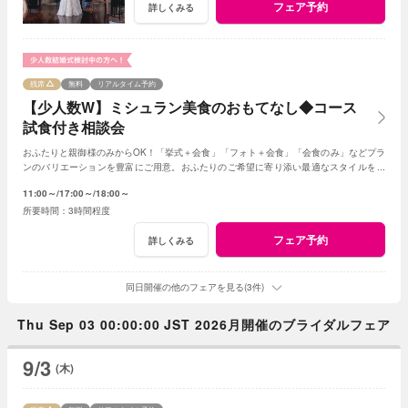
フェア予約
詳しくみる
残席
無料
リアルタイム予約
【少人数W】ミシュラン美食のおもてなし◆コース
試食付き相談会
おふたりと親御様のみからOK！「挙式＋会食」「フォト＋会食」「会食のみ」などプラ
ンのバリエーションを豊富にご用意。おふたりのご希望に寄り添い最適なスタイルをご
提案します※おふたり婚もご相談ください
11:00～
17:00～
18:00～
3時間程度
フェア予約
詳しくみる
同日開催の他のフェアを見る(3件)
Thu Sep 03 00:00:00 JST 2026月開催のブライダルフェア
9/3
(木)