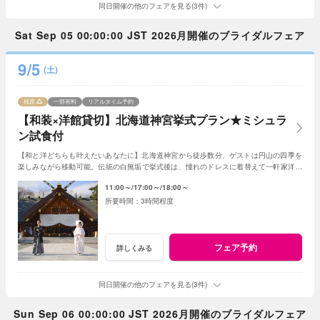
同日開催の他のフェアを見る(3件)
Sat Sep 05 00:00:00 JST 2026月開催のブライダルフェア
9/5
(土)
残席
一部有料
リアルタイム予約
【和装×洋館貸切】北海道神宮挙式プラン★ミシュラ
ン試食付
【和と洋どちらも叶えたいあなたに】北海道神宮から徒歩数分、ゲストは円山の四季を
楽しみながら移動可能。伝統の白無垢で挙式後は、憧れのドレスに着替えて一軒家洋館
を貸切り、美食でゲストをおもてなし。
11:00～
17:00～
18:00～
3時間程度
フェア予約
詳しくみる
同日開催の他のフェアを見る(3件)
Sun Sep 06 00:00:00 JST 2026月開催のブライダルフェア