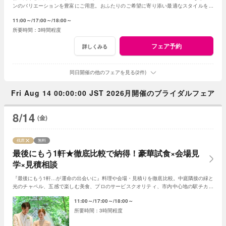
ンのバリエーションを豊富にご用意。おふたりのご希望に寄り添い最適なスタイルをご
提案します※おふたり婚もご相談ください
11:00～
17:00～
18:00～
3時間程度
フェア予約
詳しくみる
同日開催の他のフェアを見る(2件)
Fri Aug 14 00:00:00 JST 2026月開催のブライダルフェア
8/14
(金)
残席
無料
最後にもう1軒★徹底比較で納得！豪華試食×会場見
学×見積相談
『最後にもう1軒…が運命の出会いに』料理や会場・見積りを徹底比較。中庭隣接の緑と
光のチャペル、五感で楽しむ美食、プロのサービスクオリティ、市内中心地の駅チカ好
アクセスなど当店の魅力をご体感ください。
11:00～
17:00～
18:00～
3時間程度