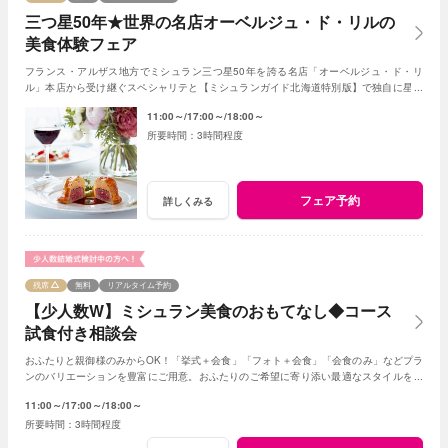
三つ星50年★世界の名店オーベルジュ・ド・リルの
美食体験フェア
フランス・アルザス地方でミシュラン三つ星50年を誇る名店「オーベルジュ・ド・リ
ル」本店から受け継ぐスペシャリテと【ミシュランガイド北海道特別版】で独自に星を
獲得した札幌店ならではの美食を無料試食で体感！
11:00～
17:00～
18:00～
3時間程度
フェア予約
詳しくみる
残席
無料
リアルタイム予約
【少人数W】ミシュラン美食のおもてなし◆コース
試食付き相談会
おふたりと親御様のみからOK！「挙式＋会食」「フォト＋会食」「会食のみ」などプラ
ンのバリエーションを豊富にご用意。おふたりのご希望に寄り添い最適なスタイルをご
提案します※おふたり婚もご相談ください
11:00～
17:00～
18:00～
3時間程度