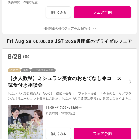
3時間程度
フェア予約
詳しくみる
同日開催の他のフェアを見る(3件)
Fri Aug 28 00:00:00 JST 2026月開催のブライダルフェア
8/28
(金)
残席
無料
リアルタイム予約
【少人数W】ミシュラン美食のおもてなし◆コース
試食付き相談会
おふたりと親御様のみからOK！「挙式＋会食」「フォト＋会食」「会食のみ」などプラ
ンのバリエーションを豊富にご用意。おふたりのご希望に寄り添い最適なスタイルをご
提案します※おふたり婚もご相談ください
11:00～
17:00～
18:00～
3時間程度
フェア予約
詳しくみる