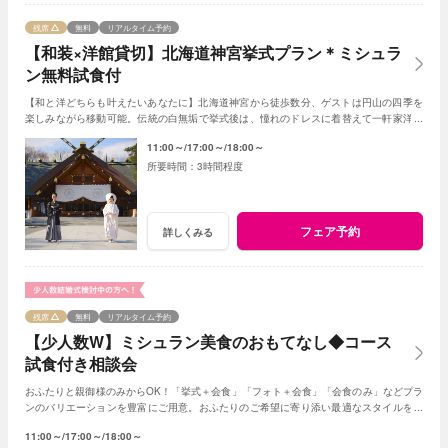
残席
無料
リアルタイム予約
【和装×洋館貸切】北海道神宮挙式プラン＊ミシュラ
ン無料試食付
【和と洋どちらも叶えたいあなたに】北海道神宮から徒歩数分、ゲストは円山の四季を
楽しみながら移動可能。伝統の白無垢で挙式後は、憧れのドレスに着替えて一軒家洋館
を貸切り、美食でゲストをおもてなし。
11:00～
17:00～
18:00～
3時間程度
フェア予約
詳しくみる
残席
無料
リアルタイム予約
【少人数W】ミシュラン美食のおもてなし◆コース
試食付き相談会
おふたりと親御様のみからOK！「挙式＋会食」「フォト＋会食」「会食のみ」などプラ
ンのバリエーションを豊富にご用意。おふたりのご希望に寄り添い最適なスタイルをご
提案します※おふたり婚もご相談ください
11:00～
17:00～
18:00～