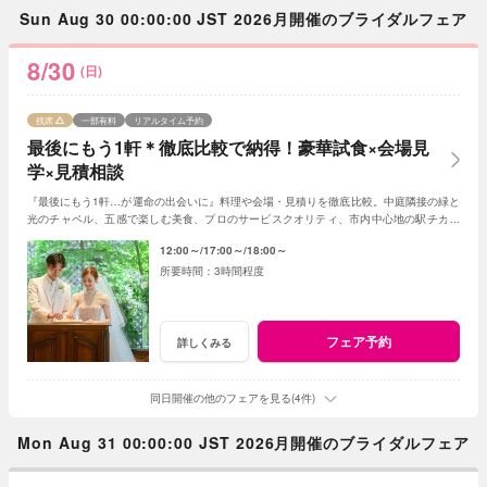
Sun Aug 30 00:00:00 JST 2026月開催のブライダルフェア
8/30
(日)
残席
一部有料
リアルタイム予約
最後にもう1軒＊徹底比較で納得！豪華試食×会場見
学×見積相談
『最後にもう1軒…が運命の出会いに』料理や会場・見積りを徹底比較。中庭隣接の緑と
光のチャペル、五感で楽しむ美食、プロのサービスクオリティ、市内中心地の駅チカ好
アクセスなど当店の魅力をご体感ください。
12:00～
17:00～
18:00～
3時間程度
フェア予約
詳しくみる
同日開催の他のフェアを見る(4件)
Mon Aug 31 00:00:00 JST 2026月開催のブライダルフェア