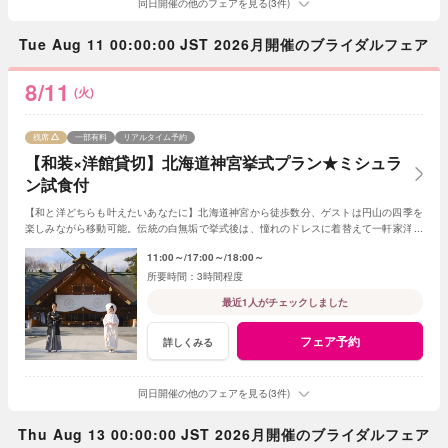
同日開催の他のフェアを見る(3件)
Tue Aug 11 00:00:00 JST 2026月開催のブライダルフェア
8/11
(火)
残席
一部有料
リアルタイム予約
【和装×洋館貸切】北海道神宮挙式プラン★ミシュラ
ン試食付
【和と洋どちらも叶えたいあなたに】北海道神宮から徒歩数分、ゲストは円山の四季を
楽しみながら移動可能。伝統の白無垢で挙式後は、憧れのドレスに着替えて一軒家洋館
を貸切り、美食でゲストをおもてなし。
11:00～
17:00～
18:00～
3時間程度
最近1人がチェックしました
フェア予約
詳しくみる
同日開催の他のフェアを見る(3件)
Thu Aug 13 00:00:00 JST 2026月開催のブライダルフェア