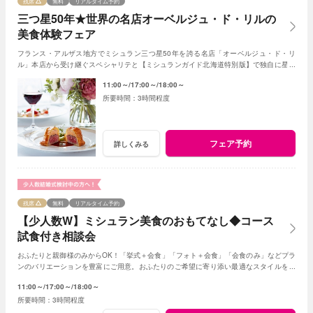
残席
無料
リアルタイム予約
三つ星50年★世界の名店オーベルジュ・ド・リルの
美食体験フェア
フランス・アルザス地方でミシュラン三つ星50年を誇る名店「オーベルジュ・ド・リ
ル」本店から受け継ぐスペシャリテと【ミシュランガイド北海道特別版】で独自に星を
獲得した札幌店ならではの美食を無料試食で体感！
11:00～
17:00～
18:00～
3時間程度
フェア予約
詳しくみる
残席
無料
リアルタイム予約
【少人数W】ミシュラン美食のおもてなし◆コース
試食付き相談会
おふたりと親御様のみからOK！「挙式＋会食」「フォト＋会食」「会食のみ」などプラ
ンのバリエーションを豊富にご用意。おふたりのご希望に寄り添い最適なスタイルをご
提案します※おふたり婚もご相談ください
11:00～
17:00～
18:00～
3時間程度