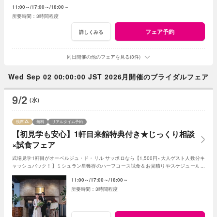
提案します※おふたり婚もご相談ください
11:00～
17:00～
18:00～
3時間程度
フェア予約
詳しくみる
同日開催の他のフェアを見る(3件)
Wed Sep 02 00:00:00 JST 2026月開催のブライダルフェア
9/2
(水)
残席
無料
リアルタイム予約
【初見学も安心】1軒目来館特典付き★じっくり相談
×試食フェア
式場見学1軒目がオーベルジュ・ド・リル サッポロなら【1,500円×大人ゲスト人数分キ
ャッシュバック！】ミシュラン星獲得のハーフコース試食＆お見積りやスケジュールも
個別相談できるので初見学におすすめ♪
11:00～
17:00～
18:00～
3時間程度