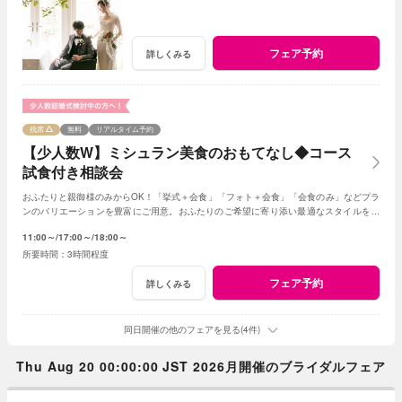
フェア予約
詳しくみる
残席
無料
リアルタイム予約
【少人数W】ミシュラン美食のおもてなし◆コース
試食付き相談会
おふたりと親御様のみからOK！「挙式＋会食」「フォト＋会食」「会食のみ」などプラ
ンのバリエーションを豊富にご用意。おふたりのご希望に寄り添い最適なスタイルをご
提案します※おふたり婚もご相談ください
11:00～
17:00～
18:00～
3時間程度
フェア予約
詳しくみる
同日開催の他のフェアを見る(4件)
Thu Aug 20 00:00:00 JST 2026月開催のブライダルフェア