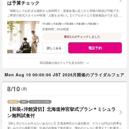
は予算チェック
「移動なしでお好きな場所から短時間で」直接会場に赴くのと同様の相談が可能です。
ご希望の挙式スタイルや時期・人数をお伺いし【リアルタイムで見積相談ができる】の
で式場探しの第一歩《予算チェック》にも最適！
11:30～
13:30～
15:30～
18:30～
19:30～
30分程度
最近2人がチェックしました
電話予約
詳しくみる
同日開催の他のフェアを見る(5件)
Mon Aug 10 00:00:00 JST 2026月開催のブライダルフェア
8/10
(月)
残席
無料
リアルタイム予約
【和装×洋館貸切】北海道神宮挙式プラン＊ミシュラ
ン無料試食付
【和と洋どちらも叶えたいあなたに】北海道神宮から徒歩数分、ゲストは円山の四季を
楽しみながら移動可能。伝統の白無垢で挙式後は、憧れのドレスに着替えて一軒家洋館