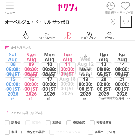
メニュー
閲覧履歴
クリップ一覧
オーベルジュ・ド・リル サッポロ
トップ
フォト・ムービー
フェア
料金・プラン
クチコミ
日付を絞り込む
Sat
Sun
Mon
Tue
Thu
Fri
土
日
月
火
水
木
金
Wed
Aug
Aug
Aug
Aug
Aug
Aug
Aug 12
08
09
10
11
13
14
00:00:
00:00:
00:00:
00:00:
00:00:
00:00:
00:00:
Sat
Sun
Mon
Wed
Thu
Fri
00 JST
00 JST
00 JST
00 JST
00 JST
00 JST
00 JST
Tue
Aug
Aug
Aug
Aug
Aug
Aug
2026
2026
2026
2026
2026
2026
2026
Aug 18
15
16
17
19
20
21
00:00:
00:00:
00:00:
00:00:
00:00:
00:00:
00:00:
5件
6件
5件
4件
4件
5件
00 JST
00 JST
00 JST
00 JST
00 JST
00 JST
00 JST
2026
2026
2026
2026
2026
2026
2026
3～4週間先を見る
5件
5件
5件
6件
5件
5件
フェアの内容で絞り込む
試食会
試着会
相談会
模擬挙式
模擬披露宴
料理・引出物などの展示
ファッションショー
会場コーディネート