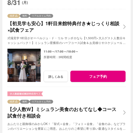
8/31
(月)
残席
無料
リアルタイム予約
【初見学も安心】1軒目来館特典付き★じっくり相談
×試食フェア
式場見学1軒目がオーベルジュ・ド・リル サッポロなら【1,500円×大人ゲスト人数分キ
ャッシュバック！】ミシュラン星獲得のハーフコース試食＆お見積りやスケジュールも
個別相談できるので初見学におすすめ♪
11:00～
17:00～
18:00～
3時間程度
フェア予約
詳しくみる
残席
無料
リアルタイム予約
【少人数W】ミシュラン美食のおもてなし◆コース
試食付き相談会
おふたりと親御様のみからOK！「挙式＋会食」「フォト＋会食」「会食のみ」などプラ
ンのバリエーションを豊富にご用意。おふたりのご希望に寄り添い最適なスタイルをご