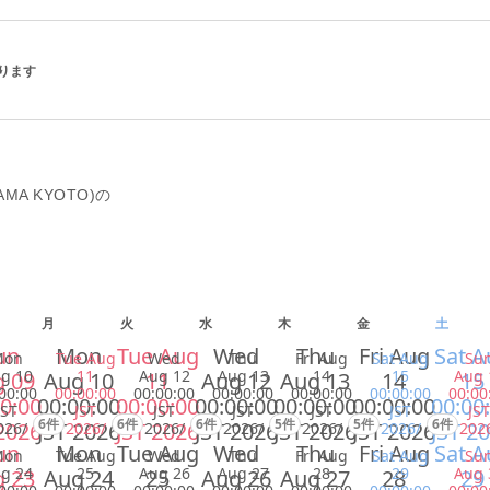
あります
MA KYOTO)の
月
火
水
木
金
土
un
Mon
Tue Aug
Wed
Thu
Fri Aug
Sat A
Mon
Tue Aug
Wed
Thu
Fri Aug
Sat Aug
Su
g 10
11
Aug 12
Aug 13
14
15
Aug 
 09
Aug 10
11
Aug 12
Aug 13
14
15
00:00
00:00:00
00:00:00
00:00:00
00:00:00
00:00:00
00:00
0:00
00:00:00
00:00:00
00:00:00
00:00:00
00:00:00
00:00
JST
JST
JST
JST
JST
JST
JST
6件
6件
6件
5件
5件
6件
2026
JST 2026
JST 2026
JST 2026
JST 2026
JST 2026
JST 2
026/
2026/
2026/
2026/
2026/
2026/
202
un
Mon
Tue Aug
Wed
Thu
Fri Aug
Sat A
Mon
Tue Aug
Wed
Thu
Fri Aug
Sat Aug
Su
g 24
25
Aug 26
Aug 27
28
29
Aug 
 23
Aug 24
25
Aug 26
Aug 27
28
29