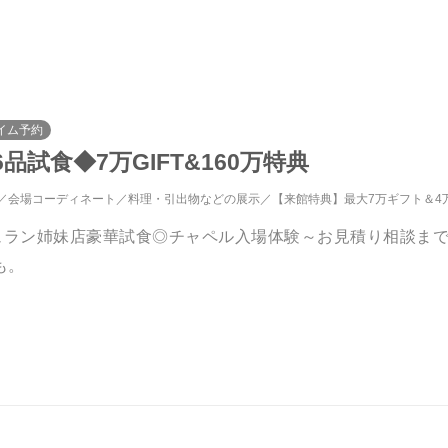
イム予約
試食◆7万GIFT&160万特典
会場コーディネート
料理・引出物などの展示
【来館特典】最大7万ギフト＆4
ュラン姉妹店豪華試食◎チャペル入場体験～お見積り相談まで
も。