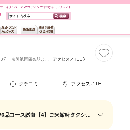
OTO)のブライダルフェア -ウエディング情報なら【ゼクシィ】
京都東IC」より約15分、「京都南IC」より約20分
アクセス／TEL
クチコミ
アクセス／TEL
【1】最大4万円相当ペアディナー券【2】旅行券3万円分プレゼント【3】豪華6品コース試食【4】ご来館時タクシー代2,000円 or 高台寺駐車場3H分（※当日お申し出で特典進呈）