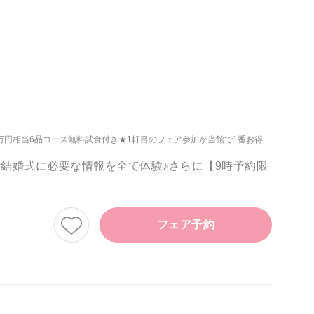
万円相当6品コース無料試食付き★1軒目のフェア参加が当館で1番お得！
【成約特
結婚式に必要な情報を全て体験♪さらに【9時予約限
フェア予約