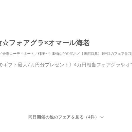
食☆フォアグラ×オマール海老
会場コーディネート
料理・引出物などの展示
【来館特典】1軒目のフェア参
でギフト最大7万円分プレゼント》4万円相当フォアグラや
同日開催の他のフェアを見る（
4
件）