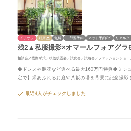
イチオシ
残席
無料
一部要予約
ネット予約OK
リアルタ
残2▲私服撮影×オマールフォアグラ6品
相談会
模擬挙式
模擬披露宴
試食会
試着会
ファッションショー
◆ドレスや装花など選べる最大160万円特典◆ミシ
定で】緑あふれるお庭や八坂の塔を背景に記念撮影
最近4人がチェックしました