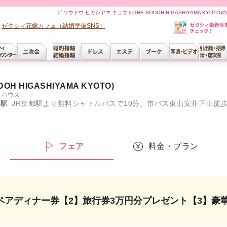
ザ ソウドウ ヒガシヤマ キョウト(THE SODOH HIGASHIYAMA KY
ゼクシィ花嫁カフェ（結婚準備SNS）
H HIGASHIYAMA KYOTO)
トハウス
都駅
JR京都駅より無料シャトルバスで10分、市バス東山安井下車徒歩3分、京阪祇園四条駅より徒歩13分、阪急河原町駅より徒歩16分、名神高速道路「
ー
フェア
料金・プラン