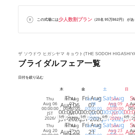
少人数割プラン
この式場には
（20名 95万862円） が
ザ ソウドウ ヒガシヤマ キョウト(THE SODOH HIGASHIYA
ブライダルフェア一覧
日付を絞り込む
木
金
土
日
Thu
Fri Aug
Sat Aug
S
Thu
Fri Aug
Sat Aug
Sun
Aug 06
07
08
Aug 09
Au
Aug 06
07
08
Aug
00:00:00
00:00:00
00:00:00
00:00:00
00:
00:00:00
00:00:00
00:00:00
00:0
JST
JST
JST
JST
5件
5件
6件
6件
JST 2026
JST 2026
JST 2026
JST 
2026/
2026/
2026/
2026/
2
Thu
Fri Aug
Sat Aug
S
Thu
Fri Aug
Sat Aug
Sun
Aug 20
21
22
Aug 23
Au
Aug 20
21
22
Aug