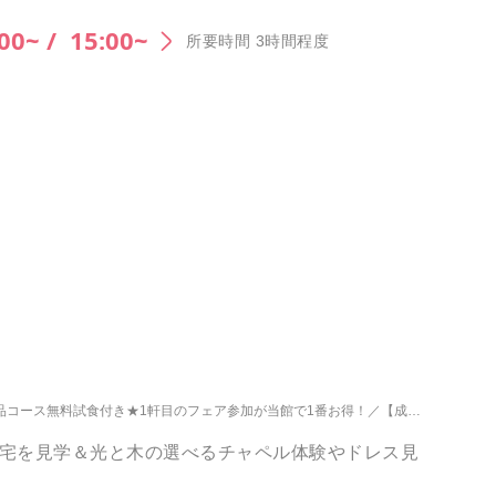
00~ /
15:00~
所要時間 3時間程度
品コース無料試食付き★1軒目のフェア参加が当館で1番お得！
【成約特典】最大160万優待★1軒目のフェア参加で更にお得に叶えられる♪
い邸宅を見学＆光と木の選べるチャペル体験やドレス見