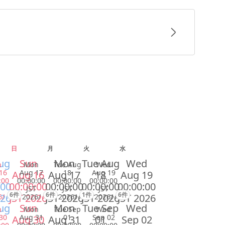
日
月
火
水
ug
Sun
Mon
Tue Aug
Wed
n
Mon
Tue Aug
Wed
16
Aug 17
18
Aug 19
Aug 16
Aug 17
18
Aug 19
:00
00:00:00
00:00:00
00:00:00
:00
00:00:00
00:00:00
00:00:00
00:00:00
JST
JST
JST
6件
6件
1件
6件
026
JST 2026
JST 2026
JST 2026
JST 2026
6/
2026/
2026/
2026/
ug
Sun
Mon
Tue Sep
Wed
n
Mon
Tue Sep
Wed
30
Aug 31
01
Sep 02
Aug 30
Aug 31
01
Sep 02