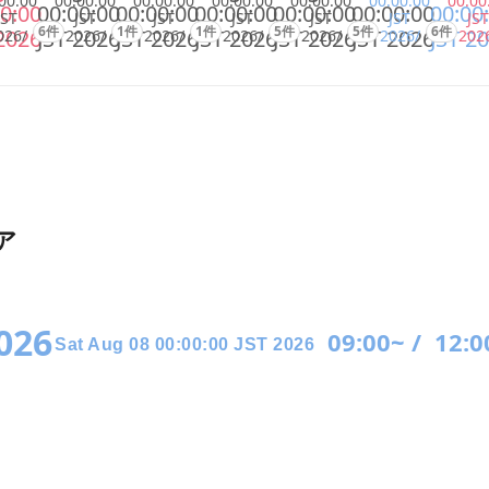
00:00
00:00:00
00:00:00
00:00:00
00:00:00
00:00:00
00:00
0:00
00:00:00
00:00:00
00:00:00
00:00:00
00:00:00
00:00
JST
JST
JST
JST
JST
JST
JST
6件
1件
1件
5件
5件
6件
2026
JST 2026
JST 2026
JST 2026
JST 2026
JST 2026
JST 2
026/
2026/
2026/
2026/
2026/
2026/
202
ア
2026
09:00~ /
12:0
Sat Aug 08 00:00:00 JST 2026