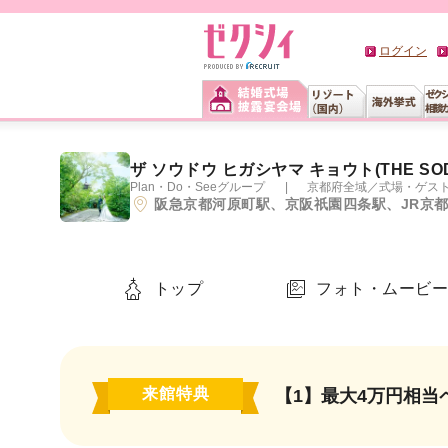
ログイン
ザ ソウドウ ヒガシヤマ キョウト(THE SODO
Plan・Do・Seeグループ
京都府全域
／
式場・ゲス
阪急京都河原町駅、京阪祇園四条駅、JR京
トップ
フォト・ムービ
来館特典