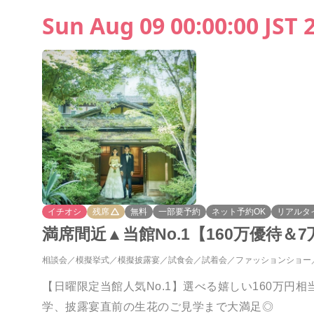
Sun Aug 09 00:00:00 JST 
イチオシ
残席
無料
一部要予約
ネット予約OK
リアルタ
満席間近▲当館No.1【160万優待＆7
相談会
模擬挙式
模擬披露宴
試食会
試着会
ファッションショー
【日曜限定当館人気No.1】選べる嬉しい160万
学、披露宴直前の生花のご見学まで大満足◎