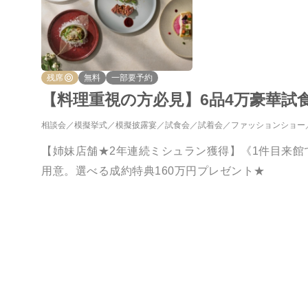
残席
無料
一部要予約
【料理重視の方必見】6品4万豪華試
相談会
模擬挙式
模擬披露宴
試食会
試着会
ファッションショー
【姉妹店舗★2年連続ミシュラン獲得】《1件目来館
用意。選べる成約特典160万円プレゼント★