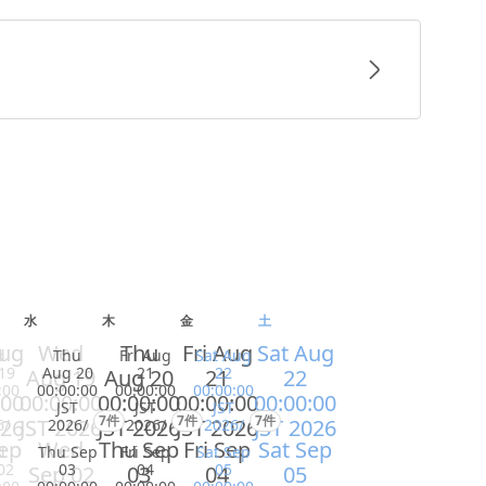
水
木
金
土
Aug
Wed
Thu
Fri Aug
Sat Aug
d
Thu
Fri Aug
Sat Aug
19
Aug 20
21
22
Aug 19
Aug 20
21
22
:00
00:00:00
00:00:00
00:00:00
:00
00:00:00
00:00:00
00:00:00
00:00:00
JST
JST
JST
7件
7件
7件
026
JST 2026
JST 2026
JST 2026
JST 2026
6/
2026/
2026/
2026/
ep
Wed
Thu Sep
Fri Sep
Sat Sep
d
Thu Sep
Fri Sep
Sat Sep
02
03
04
05
Sep 02
03
04
05