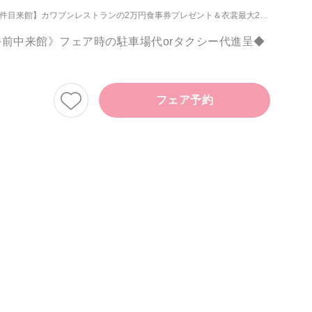
の2万円食事券プレゼント＆衣裳最大20万円優待【午前中来館】贅沢4万フルコース試食＆フェア時の駐車場orタクシー代プレゼント
午前中来館》フェア時の駐車場代orタクシー代進呈◆
フェア予約