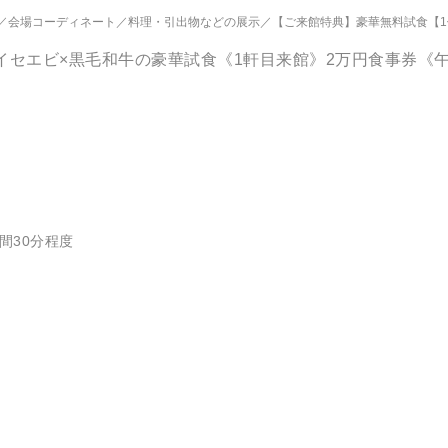
会場コーディネート
料理・引出物などの展示
【ご来館特典】豪華無料試食【1件目来館】カワブンレストラン
イセエビ×黒毛和牛の豪華試食《1軒目来館》2万円食事券《
間30分程度