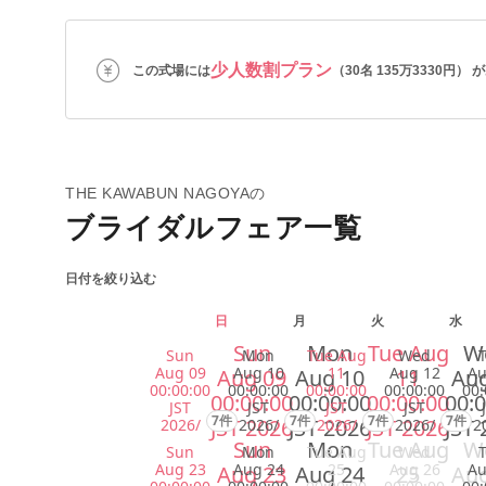
少人数割プラン
この式場には
（30名 135万3330円）
THE KAWABUN NAGOYAの
ブライダルフェア一覧
日付を絞り込む
日
月
火
水
Sun
Mon
Tue Aug
W
Sun
Mon
Tue Aug
Wed
Aug 09
Aug 10
11
Aug 12
Au
Aug 09
Aug 10
11
Aug
00:00:00
00:00:00
00:00:00
00:00:00
00:
00:00:00
00:00:00
00:00:00
00:0
JST
JST
JST
JST
7件
7件
7件
7件
JST 2026
JST 2026
JST 2026
JST 
2026/
2026/
2026/
2026/
2
Sun
Mon
Tue Aug
W
Sun
Mon
Tue Aug
Wed
Aug 23
Aug 24
25
Aug 26
Au
Aug 23
Aug 24
25
Aug