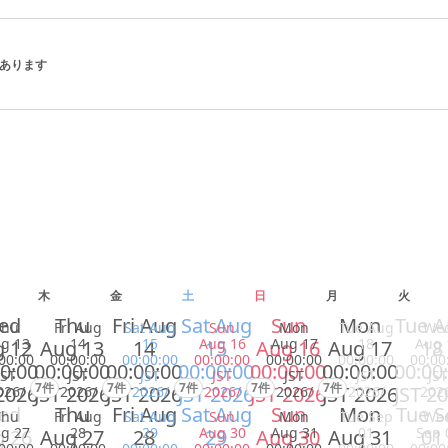
 があります
木
金
土
日
月
火
ed
Thu
Fri Aug
Sat Aug
Sun
Mon
Tue 
Thu
Fri Aug
Sat Aug
Sun
Mon
Tue Aug
We
g 13
14
15
Aug 16
Aug 17
18
Aug 
 12
Aug 13
14
15
Aug 16
Aug 17
18
00:00
00:00:00
00:00:00
00:00:00
00:00:00
00:00:00
00:00
0:00
00:00:00
00:00:00
00:00:00
00:00:00
00:00:00
00:00
JST
JST
JST
JST
JST
JST
JST
7件
7件
7件
7件
7件
2026
JST 2026
JST 2026
JST 2026
JST 2026
JST 2026
JST 2
026/
2026/
2026/
2026/
2026/
2026/
202
ed
Thu
Fri Aug
Sat Aug
Sun
Mon
Tue S
Thu
Fri Aug
Sat Aug
Sun
Mon
Tue Sep
We
g 27
28
29
Aug 30
Aug 31
01
Sep 
 26
Aug 27
28
29
Aug 30
Aug 31
01