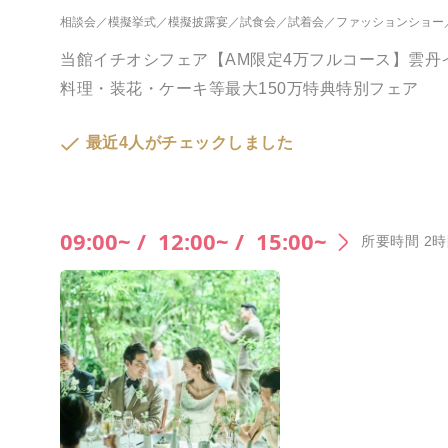
相談会
模擬挙式
模擬披露宴
試食会
試着会
ファッションショー
当館イチオシフェア【AM限定4万フルコース】雲丹
料理・装花・ケーキ等最大150万特典特別フェア
最近4人がチェックしました
09:00~ /
12:00~ /
15:00~
所要時間 2時