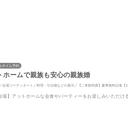
ルタイム予約
ットホームで親族も安心の親族婚
会場コーディネート
料理・引出物などの展示
【ご来館特典】豪華無料試食【1軒目来館】カワブンレストラン
会場】アットホームな会食やパーティーをお楽しみいただける