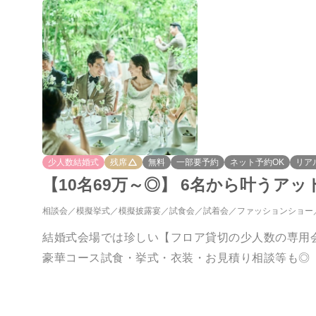
少人数結婚式
残席
無料
一部要予約
ネット予約OK
リア
【10名69万～◎】 6名から叶うア
相談会
模擬挙式
模擬披露宴
試食会
試着会
ファッションショー
結婚式会場では珍しい【フロア貸切の少人数の専用
豪華コース試食・挙式・衣装・お見積り相談等も◎