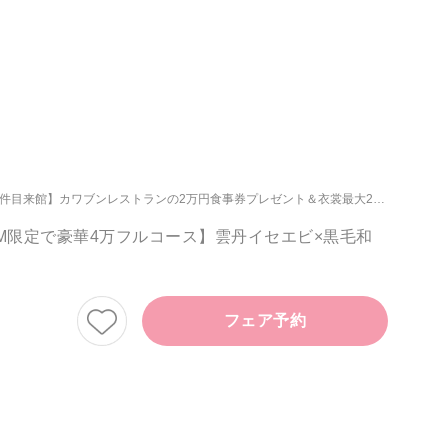
の2万円食事券プレゼント＆衣裳最大20万円優待【午前中来館】贅沢4万フルコース試食＆フェア時の駐車場orタクシー代プレゼント
M限定で豪華4万フルコース】雲丹イセエビ×黒毛和
フェア予約