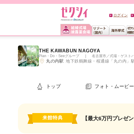
ログイン
THE KAWABUN NAGOYA
Plan・Do・Seeグループ
名古屋市
／
式場・ゲスト
丸の内駅
地下鉄鶴舞線・桜通線「丸の内」駅4番出口より徒歩5分、JR名古
トップ
フォト・ムービ
来館特典