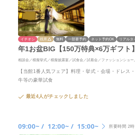
イチオシ
残席
無料
一部要予約
ネット予約OK
リアルタ
年1お盆BIG【150万特典×6万ギフ
相談会
模擬挙式
模擬披露宴
試食会
試着会
ファッションショー
【当館1番人気フェア】料理・挙式・会場・ドレス・
牛等の豪華試食
最近4人がチェックしました
09:00~ /
12:00~ /
15:00~
所要時間 2時