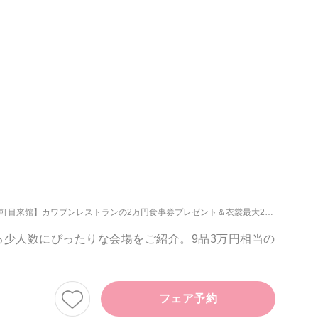
の2万円食事券プレゼント＆衣裳最大20万円優待【午前中来館】贅沢3万フルコース試食＆フェア時の駐車場orタクシー代プレゼント
少人数にぴったりな会場をご紹介。9品3万円相当の
フェア予約