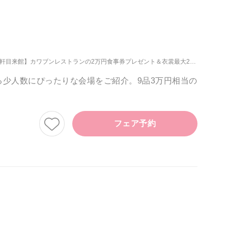
の2万円食事券プレゼント＆衣裳最大20万円優待【午前中来館】贅沢3万フルコース試食＆フェア時の駐車場orタクシー代プレゼント
少人数にぴったりな会場をご紹介。9品3万円相当の
フェア予約