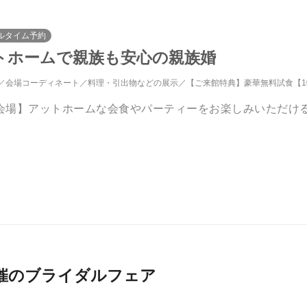
ルタイム予約
ットホームで親族も安心の親族婚
会場コーディネート
料理・引出物などの展示
【ご来館特典】豪華無料試食【1軒目来館】カワブンレストラン
会場】アットホームな会食やパーティーをお楽しみいただける
026月開催のブライダルフェア