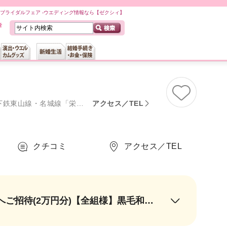
OYAのブライダルフェア -ウエディング情報なら【ゼクシィ】
で約50分／中部国際空港から電車で約50分
アクセス／TEL
クチコミ
アクセス／TEL
【最大6万円プレゼント！】会場見学1軒目で◎カワブンレストランディナーへご招待(2万円分)【全組様】黒毛和牛・イセエビなど豪華3万円フルコース試食