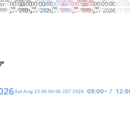
00:00
00:00:00
00:00:00
00:00:00
00:00:00
00:00:00
00:00
0:00
00:00:00
00:00:00
00:00:00
00:00:00
00:00:00
00:00
JST
JST
JST
JST
JST
JST
JST
7件
7件
7件
7件
7件
2026
JST 2026
JST 2026
JST 2026
JST 2026
JST 2026
JST 2
026/
2026/
2026/
2026/
2026/
2026/
202
ア
2026
09:00~ /
12:0
Sat Aug 15 00:00:00 JST 2026