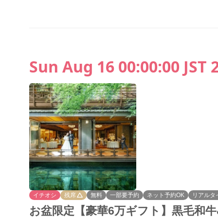
Sun Aug 16 00:00:00 JST 
イチオシ
残席
無料
一部要予約
ネット予約OK
リアルタ
お盆限定【豪華6万ギフト】黒毛和牛