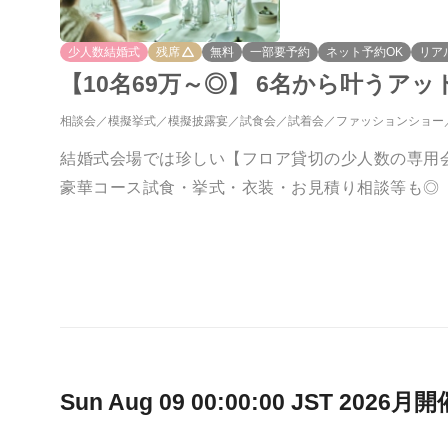
少人数結婚式
残席
無料
一部要予約
ネット予約OK
リア
【10名69万～◎】 6名から叶うア
相談会
模擬挙式
模擬披露宴
試食会
試着会
ファッションショー
結婚式会場では珍しい【フロア貸切の少人数の専用
豪華コース試食・挙式・衣装・お見積り相談等も◎
Sun Aug 09 00:00:00 JST 2