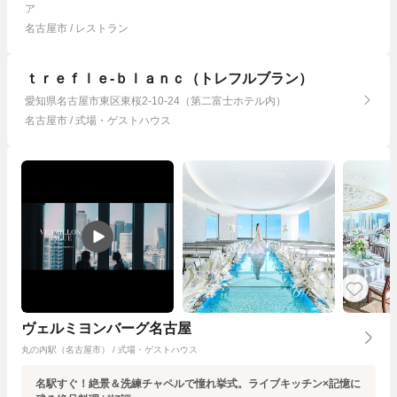
ア
名古屋市 / レストラン
ｔｒｅｆｌｅ-ｂｌａｎｃ（トレフルブラン）
愛知県名古屋市東区東桜2-10-24（第二富士ホテル内）
名古屋市 / 式場・ゲストハウス
ヴェルミヨンバーグ名古屋
丸の内駅（名古屋市） / 式場・ゲストハウス
名駅すぐ！絶景＆洗練チャペルで憧れ挙式。ライブキッチン×記憶に