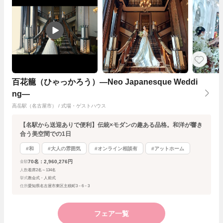
百花籠（ひゃっかろう）―Neo Japanesque Weddi
ng―
高岳駅（名古屋市） / 式場・ゲストハウス
【名駅から送迎ありで便利】伝統×モダンの趣ある品格。和洋が響き
合う美空間での1日
#和
#大人の雰囲気
#オンライン相談有
#アットホーム
70名：2,960,276円
金額
人数
着席2名～134名
挙式
教会式・人前式
住所
愛知県名古屋市東区主税町3－6－3
フェア一覧