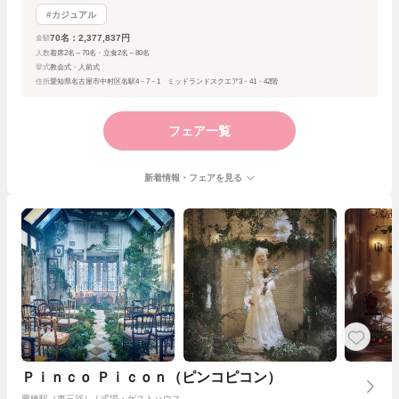
#カジュアル
70名：2,377,837円
金額
人数
着席2名～70名・立食2名～80名
挙式
教会式・人前式
住所
愛知県名古屋市中村区名駅4－7－1 ミッドランドスクエア3・41・42階
フェア一覧
新着情報・フェアを見る
Ｐｉｎｃｏ Ｐｉｃｏｎ（ピンコピコン）
豊橋駅（東三河） / 式場・ゲストハウス