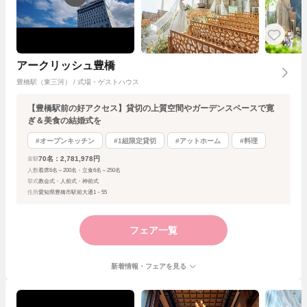
アークリッシュ豊橋
豊橋駅（東三河） / 式場・ゲストハウス
【豊橋駅前の好アクセス】貸切の上質空間やガーデンスペースで寛
ぎ＆美食の結婚式を
#オープンキッチン
#1組限定貸切
#アットホーム
#料理
70名：2,781,978円
金額
人数
着席6名～200名・立食6名～250名
挙式
教会式・人前式・神前式
住所
愛知県豊橋市駅前大通1－55
フェア一覧
新着情報・フェアを見る