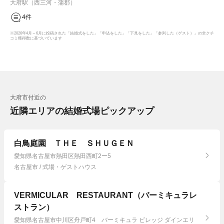
大府駅（西三河・蒲郡）
4件
※2026年4月～6月に投稿された「結婚式をした」「申込をした」「下見をした」「参列した（ゲスト）」の全クチ
コミ獲得数に基づいています
大府市付近の
近隣エリアの結婚式場ピックアップ
白鳥庭園 ＴＨＥ ＳＨＵＧＥＮ
愛知県名古屋市熱田区熱田西町2ー5
名古屋市 / 式場・ゲストハウス
VERMICULAR RESTAURANT（バーミキュラレ
ストラン）
愛知県名古屋市中川区舟戸町4 バーミキュラ ビレッジ ダインエリ