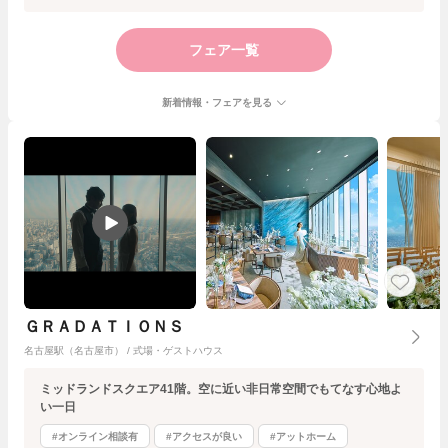
フェア一覧
新着情報・フェアを見る
ＧＲＡＤＡＴＩＯＮＳ
名古屋駅（名古屋市） / 式場・ゲストハウス
ミッドランドスクエア41階。空に近い非日常空間でもてなす心地よ
い一日
#オンライン相談有
#アクセスが良い
#アットホーム