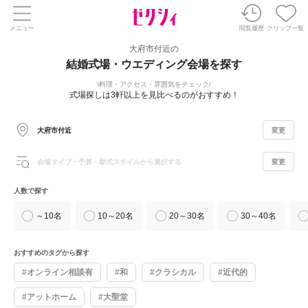
メニュー
閲覧履歴
クリップ一覧
大府市付近の
結婚式場・ウエディング会場を探す
料理・アクセス・雰囲気をチェック
式場探しは3軒以上を見比べるのがおすすめ！
大府市付近
変更
会場タイプ・予算・挙式スタイルから選択する
変更
人数で探す
～10名
10～20名
20～30名
30～40名
おすすめのタグから探す
#オンライン相談有
#和
#クラシカル
#近代的
#アットホーム
#大聖堂