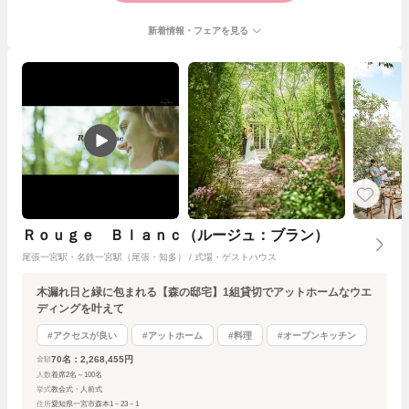
新着情報・フェアを見る
Ｒｏｕｇｅ Ｂｌａｎｃ（ルージュ：ブラン）
尾張一宮駅・名鉄一宮駅（尾張・知多） / 式場・ゲストハウス
木漏れ日と緑に包まれる【森の邸宅】1組貸切でアットホームなウエ
ディングを叶えて
#アクセスが良い
#アットホーム
#料理
#オープンキッチン
70名：2,268,455円
金額
人数
着席2名～100名
挙式
教会式・人前式
住所
愛知県一宮市森本1－23－1