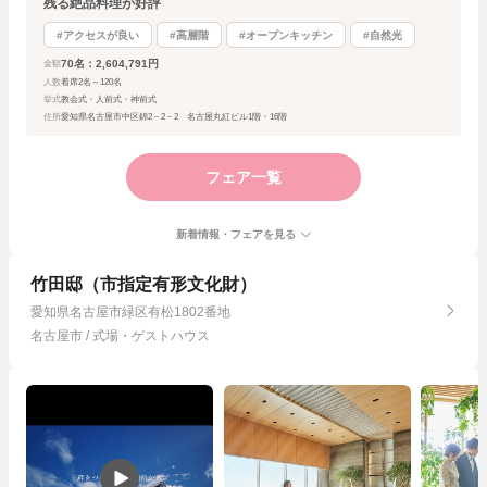
残る絶品料理が好評
#アクセスが良い
#高層階
#オープンキッチン
#自然光
70名：2,604,791円
金額
人数
着席2名～120名
挙式
教会式・人前式・神前式
住所
愛知県名古屋市中区錦2－2－2 名古屋丸紅ビル1階・16階
フェア一覧
新着情報・フェアを見る
竹田邸（市指定有形文化財）
愛知県名古屋市緑区有松1802番地
名古屋市 / 式場・ゲストハウス