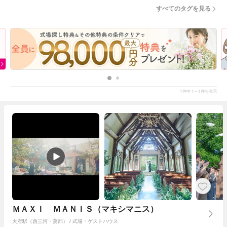
すべてのタグを見る
1
1～1
件中
件を表示
ＭＡＸＩ ＭＡＮＩＳ（マキシマニス）
大府駅（西三河・蒲郡） / 式場・ゲストハウス