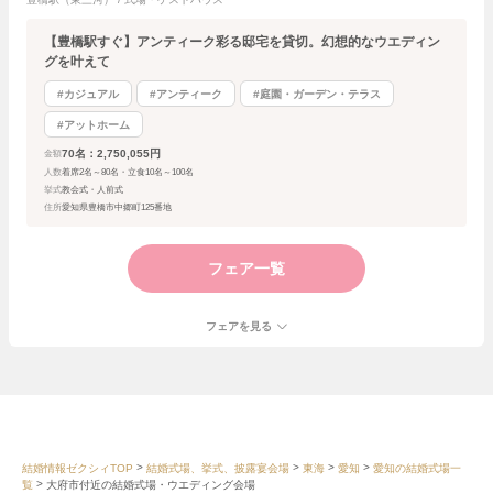
【豊橋駅すぐ】アンティーク彩る邸宅を貸切。幻想的なウエディン
グを叶えて
#カジュアル
#アンティーク
#庭園・ガーデン・テラス
#アットホーム
70名：2,750,055円
金額
人数
着席2名～80名・立食10名～100名
挙式
教会式・人前式
住所
愛知県豊橋市中郷町125番地
フェア一覧
フェアを見る
結婚情報ゼクシィTOP
結婚式場、挙式、披露宴会場
東海
愛知
愛知の結婚式場一
覧
大府市付近の結婚式場・ウエディング会場