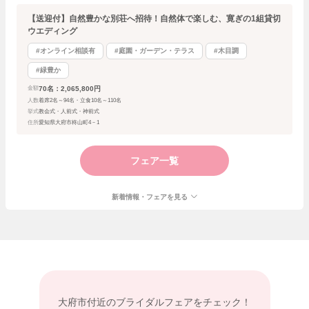
【送迎付】自然豊かな別荘へ招待！自然体で楽しむ、寛ぎの1組貸切
ウエディング
#オンライン相談有
#庭園・ガーデン・テラス
#木目調
#緑豊か
70名：2,065,800円
金額
人数
着席2名～94名・立食10名～110名
挙式
教会式・人前式・神前式
住所
愛知県大府市柊山町4－1
フェア一覧
新着情報・フェアを見る
大府市付近の
ブライダルフェアをチェック！