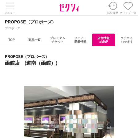
メニュー
閲覧履歴
クリップ一覧
PROPOSE（プロポーズ）
プロポーズ
プレミアム
フェア・
店舗情報
クチコミ
TOP
商品一覧
チケット
新着情報
&MAP
(144件)
PROPOSE（プロポーズ）
函館店 (道南（函館）)