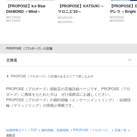
【PROPOSE】Ice Blue
【PROPOSE】KATSUKI ～
【PROPOSE】D
DIAMOND ～Wind～
マロニエ’20～
デレラ ～Bright 
W/176000
W/209000
W/183100～
M/176000
M/209000
M/219500～
PROPOSE（プロポーズ）の店舗
北海道
PROPOSE（プロポーズ）の店舗があるエリアで探しなおす
PROPOSE（プロポーズ）函館店の店舗詳細ページです。PROPOSE（プロ
ポーズ）に興味をもたれた方は、ぜひ函館店にお越しください。
PROPOSE（プロポーズ）の婚約指輪（エンゲージメントリング）・結婚指
輪（マリッジリング）の情報が満載です。
結婚情報ゼクシィTOP
婚約指輪、結婚指輪
PROPOSE（プロポーズ）
店舗一覧
函館店