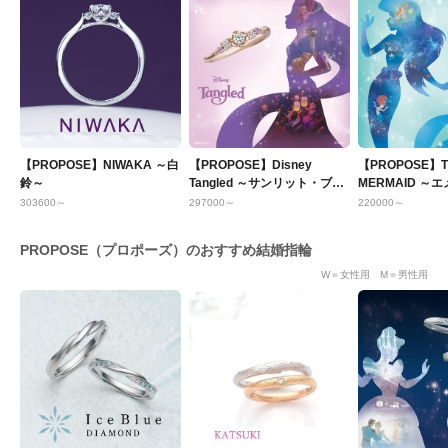
【PROPOSE】NIWAKA ～白
【PROPOSE】Disney
【PROPOSE】TH
鈴～
Tangled ～サンリット・ブロ
MERMAID ～
ッサム～
グーン～
303600～
297000～
220000～
PROPOSE（プロポーズ）のおすすめ結婚指輪
W＝女性用 M＝男性用