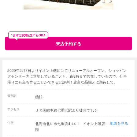
“まずは試着だけ”もOK♪
来店予約する
2020年2月7日よりイオン上磯店にてリニューアルオープン。ショッピン
グセンター内に立地していることと、夜8時まで営業しているので、仕事
帰りにも立ち寄ることができると評判！豊富な品揃えに期待して。
最寄駅
函館
アクセス
ＪＲ函館本線七重浜駅より徒歩で15分
住所
地図を見る
北海道北斗市七重浜4-44-1 イオン上磯店1
階