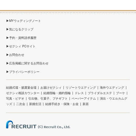
MYウェディングノート
気になるクリップ
予約・資料請求履歴
ゼクシィ PCサイト
お問合わせ
広告掲載に関するお問合わせ
プライバシーポリシー
結婚式場・披露宴会場
お届けゼクシィ
リゾートウエディング
海外ウエディング
ゼクシィ相談カウンター
結婚指輪・婚約指輪
ドレス
ブライダルエステ
ブーケ
写真・ビデオ
引出物、引菓子、プチギフト
ペーパーアイテム
演出・ウエルカムグ
ッズ
二次会
新婚生活
結婚手続き・保険・お金
新居