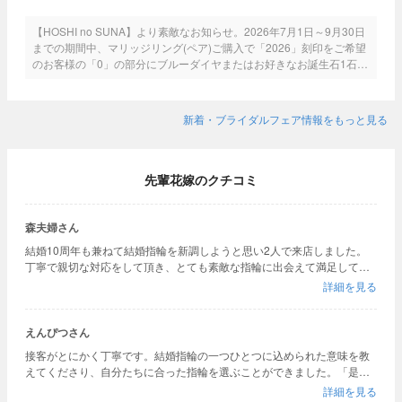
【HOSHI no SUNA】より素敵なお知らせ。2026年7月1日～9月30日
までの期間中、マリッジリング(ペア)ご購入で「2026」刻印をご希望
のお客様の「0」の部分にブルーダイヤまたはお好きなお誕生石1石を
プレゼント！とってもお得なこの機会に是非ご利用ください。
新着・ブライダルフェア情報をもっと見る
先輩花嫁のクチコミ
森夫婦さん
結婚10周年も兼ねて結婚指輪を新調しようと思い2人で来店しました。
丁寧で親切な対応をして頂き、とても素敵な指輪に出会えて満足してお
ります。
詳細を見る
えんぴつさん
接客がとにかく丁寧です。結婚指輪の一つひとつに込められた意味を教
えてくださり、自分たちに合った指輪を選ぶことができました。「是非
いろんなお店で指輪を見てみてください」と、すぐ購入を即決するので
詳細を見る