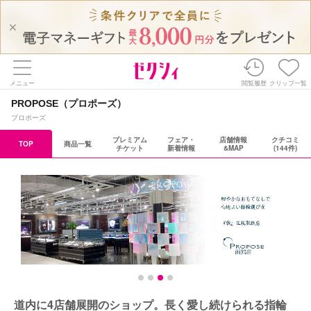
メニュー
閲覧履歴
クリップ一覧
PROPOSE（プロポーズ）
プロポーズ
プレミアム
フェア・
店舗情報
クチコミ
TOP
商品一覧
チケット
新着情報
&MAP
(144件)
道内に4店舗展開のショップ。長く愛し続けられる指輪