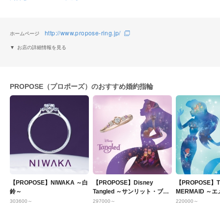
http://www.propose-ring.jp/
ホームページ
お店の詳細情報を見る
PROPOSE（プロポーズ）のおすすめ婚約指輪
【PROPOSE】NIWAKA ～白
【PROPOSE】Disney
【PROPOSE】TH
鈴～
Tangled ～サンリット・ブロ
MERMAID ～
ッサム～
グーン～
303600～
297000～
220000～