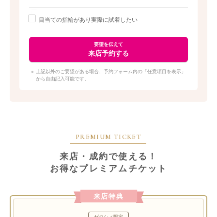
に入ったもの』を選んで欲しい」と、道内に4店舗
展開し北海道の人に寄り添い続ける同店では、4つ
目当ての指輪があり実際に試着したい
のポイントで取扱いブランドを厳選。【1】デザイ
ンや製法にこだわりがある【2】コンセプトに共感できる【3】長
く愛用できる着け心地、耐久性がある【4】作り手の「想い・メ
要望を伝えて
来店予約する
ッセージ」がある。この4つのポイントでセレクトされた幅広い
種類から、「私たちらしい」指輪に出逢える。
上記以外のご要望がある場合、予約フォーム内の「任意項目を表示」
から自由記入可能です。
シンプルな中にもふたりらしいオリジナルが輝く。多彩なテイス
トと豊富な品揃え
同店で扱うブランドリングはシンプルな形はもちろ
ん、アンティークデザインや人と同じようにならな
い個性的なデザイン、ボリュームのあるものまで幅
PREMIUM TICKET
広く用意。道内でここだけのブランドも取扱いして
いるので目が離せない。プラチナ・ゴールド3種（イエロー、ピ
来店・成約で使える！
ンク、ホワイト）などの素材を用意しているのでアレンジも可
お得なプレミアムチケット
能。希望するデザインと予算、どちらも叶えられるのは実績のあ
るPROPOSEならでは。
来店特典
ふたりの希望を尊重したうえでの提案が嬉しい。「カップル想
ゼクシィ限定