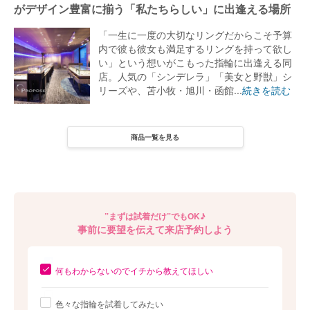
がデザイン豊富に揃う「私たちらしい」に出逢える場所
「一生に一度の大切なリングだからこそ予算
内で彼も彼女も満足するリングを持って欲し
い」という想いがこもった指輪に出逢える同
店。人気の「シンデレラ」「美女と野獣」シ
リーズや、苫小牧・旭川・函館...
続きを読む
商品一覧を見る
商品一覧を見る
POINT
”まずは試着だけ”でもOK♪
ブランド・ショップの特徴
事前に要望を伝えて来店予約しよう
創業80年の実績を誇る同店が軸とする指輪選びの「4つのポイン
何もわからないのでイチから教えてほしい
ト」
色々な指輪を試着してみたい
「結婚指輪はふたりが愛を誓う証だから『本当に気