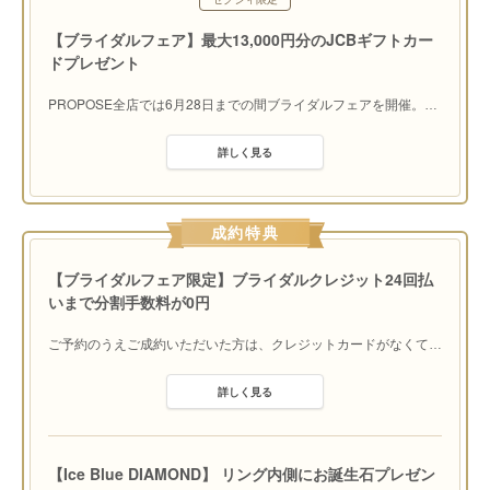
い」だから安心して相談できる
【ブライダルフェア】最大13,000円分のJCBギフトカー
ふたり主導で指輪選びをしてもらい、個性やライフ
ドプレゼント
スタイルを尊重したリングをスタッフが提案。多数
のブランドから好みのリングを選んでくれる。一組
PROPOSE全店では6月28日までの間ブライダルフェアを開催。
…
一組に対して心のこもった接客を心掛け、指輪の知
識も丁寧に案内。ふたりが納得する指輪に出逢えるよう親身に相
談に乗ってくれる。男性の来店が多い同店ではサプライズプロポ
詳しく見る
ーズについてのアドバイスも。「購入後も気軽に訪れてもらいた
い」という想いからアフターサービスも充実。
成約特典
【ブライダルフェア限定】ブライダルクレジット24回払
いまで分割手数料が0円
ご予約のうえご成約いただいた方は、クレジットカードがなくて
…
詳しく見る
【Ice Blue DIAMOND】 リング内側にお誕生石プレゼン