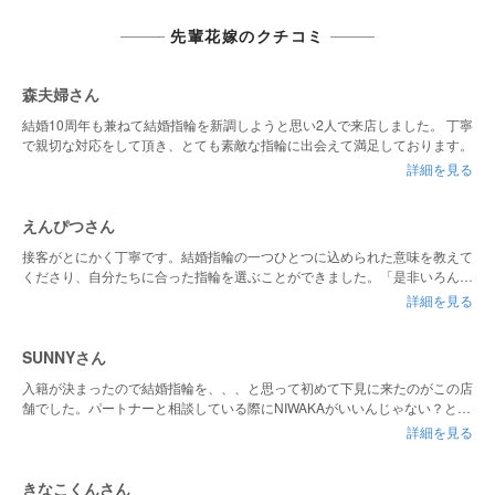
先輩花嫁のクチコミ
森夫婦さん
結婚10周年も兼ねて結婚指輪を新調しようと思い2人で来店しました。 丁寧
で親切な対応をして頂き、とても素敵な指輪に出会えて満足しております。
詳細を見る
えんぴつさん
接客がとにかく丁寧です。結婚指輪の一つひとつに込められた意味を教えて
くださり、自分たちに合った指輪を選ぶことができました。「是非いろんな
お店で指輪を見てみてください」と、すぐ購入を即決するのではなく心の余
詳細を見る
裕を持たせてくださる言葉がけがとても嬉しかったです。
SUNNYさん
入籍が決まったので結婚指輪を、、、と思って初めて下見に来たのがこの店
舗でした。パートナーと相談している際にNIWAKAがいいんじゃない？とい
う話になっており、まさかこの店舗にあると思わず驚きでした。(下調べ不
詳細を見る
足ですみません。)丁寧に対応していただき、下見の翌日に購入しました。
下見の際に相談していただいた方も、購入の際に対応していただいた方もと
ても親切な方で安心して購入することができました！
きなこくんさん