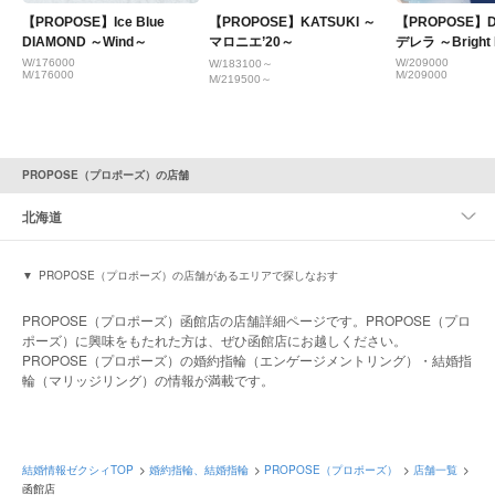
【PROPOSE】Ice Blue
【PROPOSE】KATSUKI ～
【PROPOSE】D
DIAMOND ～Wind～
マロニエ’20～
デレラ ～Bright 
W/176000
W/209000
W/183100～
M/176000
M/209000
M/219500～
PROPOSE（プロポーズ）の店舗
北海道
PROPOSE（プロポーズ）の店舗があるエリアで探しなおす
PROPOSE（プロポーズ）函館店の店舗詳細ページです。PROPOSE（プロ
ポーズ）に興味をもたれた方は、ぜひ函館店にお越しください。
PROPOSE（プロポーズ）の婚約指輪（エンゲージメントリング）・結婚指
輪（マリッジリング）の情報が満載です。
結婚情報ゼクシィTOP
婚約指輪、結婚指輪
PROPOSE（プロポーズ）
店舗一覧
函館店