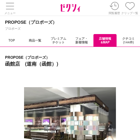
メニュー
閲覧履歴
クリップ一覧
PROPOSE（プロポーズ）
プロポーズ
プレミアム
フェア・
店舗情報
クチコミ
TOP
商品一覧
チケット
新着情報
&MAP
(144件)
PROPOSE（プロポーズ）
函館店 (道南（函館）)