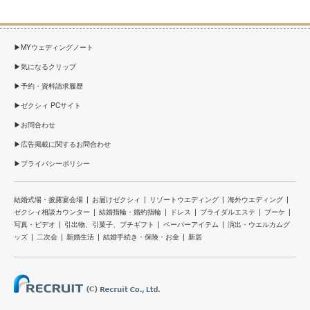
MYウェディングノート
気になるクリップ
予約・資料請求履歴
ゼクシィ PCサイト
お問合わせ
広告掲載に関するお問合わせ
プライバシーポリシー
結婚式場・披露宴会場
お届けゼクシィ
リゾートウエディング
海外ウエディング
ゼクシィ相談カウンター
結婚指輪・婚約指輪
ドレス
ブライダルエステ
ブーケ
写真・ビデオ
引出物、引菓子、プチギフト
ペーパーアイテム
演出・ウエルカムグ
ッズ
二次会
新婚生活
結婚手続き・保険・お金
新居