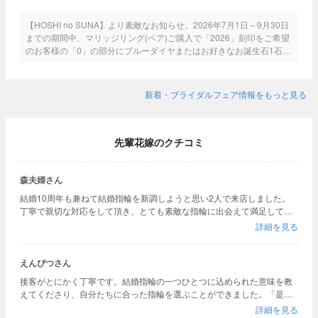
【HOSHI no SUNA】より素敵なお知らせ。2026年7月1日～9月30日
までの期間中、マリッジリング(ペア)ご購入で「2026」刻印をご希望
のお客様の「0」の部分にブルーダイヤまたはお好きなお誕生石1石を
プレゼント！とってもお得なこの機会に是非ご利用ください。
新着・ブライダルフェア情報をもっと見る
先輩花嫁のクチコミ
森夫婦さん
結婚10周年も兼ねて結婚指輪を新調しようと思い2人で来店しました。
丁寧で親切な対応をして頂き、とても素敵な指輪に出会えて満足してお
ります。
詳細を見る
えんぴつさん
接客がとにかく丁寧です。結婚指輪の一つひとつに込められた意味を教
えてくださり、自分たちに合った指輪を選ぶことができました。「是非
いろんなお店で指輪を見てみてください」と、すぐ購入を即決するので
詳細を見る