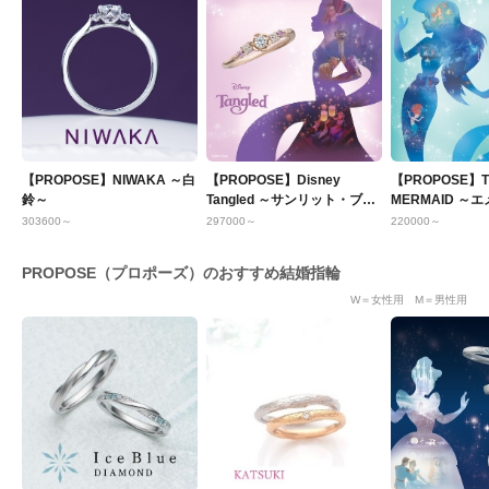
【PROPOSE】NIWAKA ～白
【PROPOSE】Disney
【PROPOSE】TH
鈴～
Tangled ～サンリット・ブロ
MERMAID ～
ッサム～
グーン～
303600～
297000～
220000～
PROPOSE（プロポーズ）のおすすめ結婚指輪
W＝女性用 M＝男性用