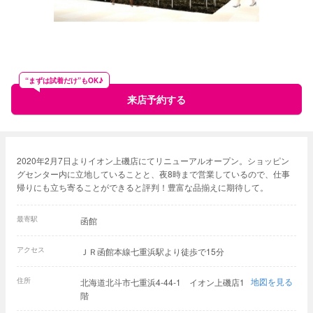
“まずは試着だけ”もOK♪
来店予約する
2020年2月7日よりイオン上磯店にてリニューアルオープン。ショッピン
グセンター内に立地していることと、夜8時まで営業しているので、仕事
帰りにも立ち寄ることができると評判！豊富な品揃えに期待して。
最寄駅
函館
アクセス
ＪＲ函館本線七重浜駅より徒歩で15分
住所
地図を見る
北海道北斗市七重浜4-44-1 イオン上磯店1
階