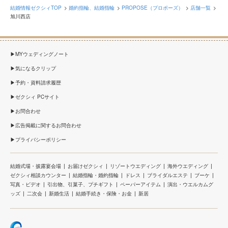
結婚情報ゼクシィTOP
婚約指輪、結婚指輪
PROPOSE（プロポーズ）
店舗一覧
旭川西店
MYウェディングノート
気になるクリップ
予約・資料請求履歴
ゼクシィ PCサイト
お問合わせ
広告掲載に関するお問合わせ
プライバシーポリシー
結婚式場・披露宴会場
お届けゼクシィ
リゾートウエディング
海外ウエディング
ゼクシィ相談カウンター
結婚指輪・婚約指輪
ドレス
ブライダルエステ
ブーケ
写真・ビデオ
引出物、引菓子、プチギフト
ペーパーアイテム
演出・ウエルカムグ
ッズ
二次会
新婚生活
結婚手続き・保険・お金
新居