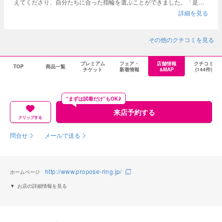
えてくださり、自分たちに合った指輪を選ぶことができました。「是非
いろんなお店で指輪を見てみてください」と、すぐ購入を即決するので
詳細を見る
はなく心の余裕を持たせてくださる言葉がけがとても嬉しかったです。
その他のクチコミを見る
プレミアム
フェア・
店舗情報
クチコミ
TOP
商品一覧
チケット
新着情報
&MAP
(144件)
“まずは試着だけ”もOK♪
来店予約する
クリップする
問合せ
メールで送る
http://www.propose-ring.jp/
ホームページ
お店の詳細情報を見る