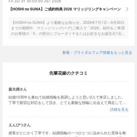
Fri Jul 31 00:00:00 JST 2026
【HOSHI no SUNA】ご成約特典 2026 マリッジリングキャンペーン
【HOSHI no SUNA】より素敵なお知らせ。2026年7月1日～9月30日
までの期間中、マリッジリング(ペア)ご購入で「2026」刻印をご希望
のお客様の「0」の部分にブルーダイヤまたはお好きなお誕生石1石を
プレゼント！とってもお得なこの機会に是非ご利用ください。
新着・ブライダルフェア情報をもっと見る
先輩花嫁のクチコミ
森夫婦さん
結婚10周年も兼ねて結婚指輪を新調しようと思い2人で来店しました。
丁寧で親切な対応をして頂き、とても素敵な指輪に出会えて満足してお
ります。
詳細を見る
えんぴつさん
接客がとにかく丁寧です。結婚指輪の一つひとつに込められた意味を教