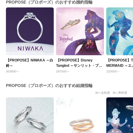
PROPOSE（プロポーズ）のおすすめ婚約指輪
【PROPOSE】NIWAKA ～白
【PROPOSE】Disney
【PROPOSE】TH
鈴～
Tangled ～サンリット・ブロ
MERMAID ～
ッサム～
グーン～
303600～
297000～
220000～
PROPOSE（プロポーズ）のおすすめ結婚指輪
W＝女性用 M＝男性用