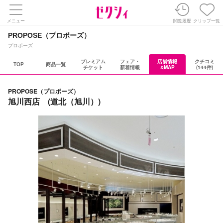
メニュー
閲覧履歴
クリップ一覧
PROPOSE（プロポーズ）
プロポーズ
プレミアム
フェア・
店舗情報
クチコミ
TOP
商品一覧
チケット
新着情報
&MAP
(144件)
PROPOSE（プロポーズ）
旭川西店 (道北（旭川）)