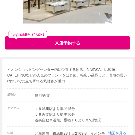
“まずは試着だけ”もOK♪
来店予約する
イオンショッピングセンター内に位置する同店。NIWAKA、LUCIE、
CAFERINGなどの人気のブランドをはじめ、幅広い品揃えと、普段の買い
物ついでに立ち寄れる気軽さが魅力
最寄駅
旭川/近文
アクセス
ＪＲ旭川駅より車で15分
ＪＲ近文駅より徒歩10分
道央自動車道旭川鷹栖ＩＣより車で約2分
住所
地図を見る
北海道旭川市緑町23丁目2163-3 イオンモ