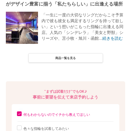
がデザイン豊富に揃う「私たちらしい」に出逢える場所
「一生に一度の大切なリングだからこそ予算
内で彼も彼女も満足するリングを持って欲し
い」という想いがこもった指輪に出逢える同
店。人気の「シンデレラ」「美女と野獣」シ
リーズや、苫小牧・旭川・函館...
続きを読む
商品一覧を見る
商品一覧を見る
POINT
”まずは試着だけ”でもOK♪
ブランド・ショップの特徴
事前に要望を伝えて来店予約しよう
創業80年の実績を誇る同店が軸とする指輪選びの「4つのポイン
何もわからないのでイチから教えてほしい
ト」
色々な指輪を試着してみたい
「結婚指輪はふたりが愛を誓う証だから『本当に気