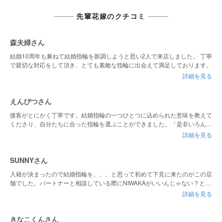
先輩花嫁のクチコミ
森夫婦さん
結婚10周年も兼ねて結婚指輪を新調しようと思い2人で来店しました。 丁寧
で親切な対応をして頂き、とても素敵な指輪に出会えて満足しております。
詳細を見る
えんぴつさん
接客がとにかく丁寧です。結婚指輪の一つひとつに込められた意味を教えて
くださり、自分たちに合った指輪を選ぶことができました。「是非いろんな
お店で指輪を見てみてください」と、すぐ購入を即決するのではなく心の余
詳細を見る
裕を持たせてくださる言葉がけがとても嬉しかったです。
SUNNYさん
入籍が決まったので結婚指輪を、、、と思って初めて下見に来たのがこの店
舗でした。パートナーと相談している際にNIWAKAがいいんじゃない？とい
う話になっており、まさかこの店舗にあると思わず驚きでした。(下調べ不
詳細を見る
足ですみません。)丁寧に対応していただき、下見の翌日に購入しました。
下見の際に相談していただいた方も、購入の際に対応していただいた方もと
ても親切な方で安心して購入することができました！
きなこくんさん