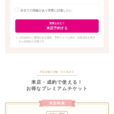
に入ったもの』を選んで欲しい」と、道内に4店舗
展開し北海道の人に寄り添い続ける同店では、4つ
目当ての指輪があり実際に試着したい
のポイントで取扱いブランドを厳選。【1】デザイ
ンや製法にこだわりがある【2】コンセプトに共感できる【3】長
く愛用できる着け心地、耐久性がある【4】作り手の「想い・メ
要望を伝えて
来店予約する
ッセージ」がある。この4つのポイントでセレクトされた幅広い
種類から、「私たちらしい」指輪に出逢える。
上記以外のご要望がある場合、予約フォーム内の「任意項目を表示」
から自由記入可能です。
シンプルな中にもふたりらしいオリジナルが輝く。多彩なテイス
トと豊富な品揃え
同店で扱うブランドリングはシンプルな形はもちろ
ん、アンティークデザインや人と同じようにならな
い個性的なデザイン、ボリュームのあるものまで幅
PREMIUM TICKET
広く用意。道内でここだけのブランドも取扱いして
いるので目が離せない。プラチナ・ゴールド3種（イエロー、ピ
来店・成約で使える！
ンク、ホワイト）などの素材を用意しているのでアレンジも可
お得なプレミアムチケット
能。希望するデザインと予算、どちらも叶えられるのは実績のあ
るPROPOSEならでは。
来店特典
ふたりの希望を尊重したうえでの提案が嬉しい。「カップル想
ゼクシィ限定