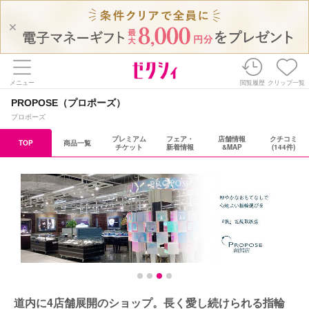
メニュー
閲覧履歴
クリップ一覧
PROPOSE（プロポーズ）
プロポーズ
プレミアム
フェア・
店舗情報
クチコミ
TOP
商品一覧
チケット
新着情報
&MAP
(144件)
道内に4店舗展開のショップ。長く愛し続けられる指輪