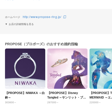
http://www.propose-ring.jp/
ホームページ
お店の詳細情報を見る
PROPOSE（プロポーズ）のおすすめ婚約指輪
【PROPOSE】NIWAKA ～白
【PROPOSE】Disney
【PROPOSE】TH
鈴～
Tangled ～サンリット・ブロ
MERMAID ～
ッサム～
グーン～
303600～
297000～
220000～