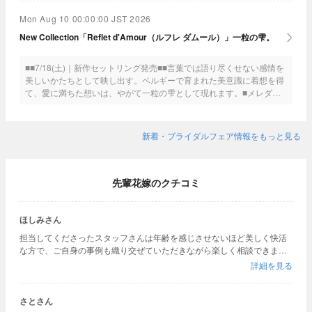
続けます。■サービス内容：サイズ直し、クリーニング、歪み直し、
石揺れ補修、※再ナノジュエリーコート加工、※再つや消し加工（※施
Mon Aug 10 00:00:00 JST 2026
工された方が対象）
New Collection「Reflet d'Amour（ルフレ ダムール）」一粒の雫。
■■7/18(土)｜新作セットリング発売■■言葉では語り尽くせない感情を
美しいかたちとして映し出す。ベルギーで育まれた美意識に着想を得
て、愛に満ちた想いは、やがて一粒の雫として現れます。■メレダイ
ヤモンドが敷き詰められたエンゲージリング「Reflet d'Amour
luxe（ルフレ ダムール リュクス）」同時発売。■※一部取り扱いのな
い店舗がございます。ご覧になりたい場合は、事前に店舗へお問い合
新着・ブライダルフェア情報をもっと見る
わせください。
先輩花嫁のクチコミ
ほしみさん
担当してくださったスタッフさんは年齢を感じさせないほど美しく快活
な方で、ご自身の事例も織り交ぜていただきながら楽しく相談できまし
た。 ダイヤモンドの品質も確かだと感じました。 それに加え、その場で
詳細を見る
即決すれば初回来店＋ジューンブライドフェアで二重にお安くなるとい
うことで、1店舗目でしたがこちらに決めました。 ただ最後のメリット
がかえってあだとなってしまいました。 私はイエベということもありま
さとさん