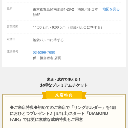
住所
地図を見る
東京都豊島区南池袋1-28-2 池袋パルコ本
館6F
営業時間
11:00 a.m. - 9:00 p.m.（池袋パルコに準ずる）
定休日
池袋パルコに準ずる
電話番号
03-5396-7680
係・担当者名 店長
来店・成約で使える！
お得なプレミアムチケット
来店特典
◆ご来店特典◆初めてのご来店で「リングホルダー」を1組
におひとつプレゼント♪｜8/1(土)スタート『DIAMOND
FAIR』では更に素敵な成約特典もご用意