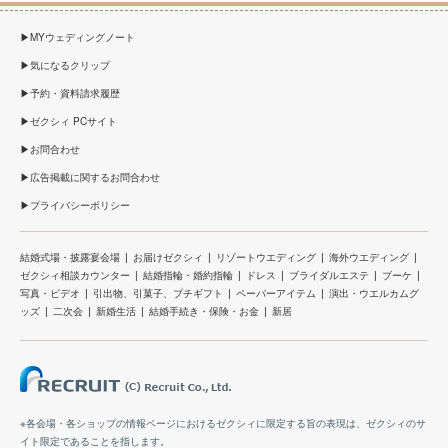
MYウェディングノート
気になるクリップ
予約・資料請求履歴
ゼクシィ PCサイト
お問合わせ
広告掲載に関するお問合わせ
プライバシーポリシー
結婚式場・披露宴会場
お届けゼクシィ
リゾートウエディング
海外ウエディング
ゼクシィ相談カウンター
結婚指輪・婚約指輪
ドレス
ブライダルエステ
ブーケ
写真・ビデオ
引出物、引菓子、プチギフト
ペーパーアイテム
演出・ウエルカムグ
ッズ
二次会
新婚生活
結婚手続き・保険・お金
新居
※各会場・各ショップの情報ページにおけるゼクシィに限定する旨の表現は、ゼクシィのサ
イト限定であることを指します。