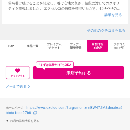
すが、地金がゴールドの方が青白いダイヤモンドが目立って可愛いと思
常時着け続けることを想定し、着け心地の良さ、値段に対してのクオリ
ったので、結婚指輪の地金をゴールドに変更していただくつもりでし
ティを重視しました。 エクセルコの特徴を整理いただき、むりやりの販
た。 しかしプラチナの方がダイヤモンドがより輝く、磨き直しが即日で
売がなかったのもポジティブでした。 おすすめです。
詳細を見る
できる、特別感があるなどの理由から、スタッフさんからはプラチナを
おすすめされました。これに元々プラチナ推しだった彼が乗っかり、2対
1の構造に。 (後日アフターサービスの内容も異なることを知ったのです
その他のクチコミを見る
が、ゼクシィの商品紹介などからゴールド・ピンクゴールドへの地金変
更は自由にできると思っていたので、正直驚きました) 「プラチナの方が
いいんだ」と自分に言い聞かせ、結局このままプラチナで作成をお願い
プレミアム
フェア・
店舗情報
クチコミ
TOP
商品一覧
しました。 しかし退店してからだんだんと「本当はゴールドが良かっ
チケット
新着情報
&MAP
(514件)
た」「自分の意見が尊重されなかった」という悲しみが溢れてきてしま
い、体調を崩しました。 その先のことはあえて書きませんが、ゴールド
やピンクゴールドへの地金変更を検討している方(特に繊細な方、流され
“まずは試着だけ”もOK♪
やすい方)は気を強く持って臨んでください。注意喚起でした。
来店予約する
クリップする
メールで送る
https://www.exelco.com/?argument=rnBW472M&dmai=a5
ホームページ
bbda1dce27b8
お店の詳細情報を見る