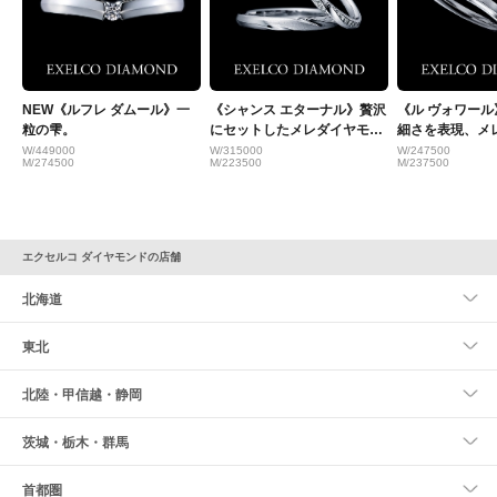
NEW《ルフレ ダムール》一
《シャンス エターナル》贅沢
《ル ヴォワー
粒の雫。
にセットしたメレダイヤモン
細さを表現、メ
ドが美しいリング
ルグレインが1
W/449000
W/315000
W/247500
M/274500
M/223500
M/237500
エクセルコ ダイヤモンドの店舗
北海道
東北
北陸・甲信越・静岡
茨城・栃木・群馬
首都圏