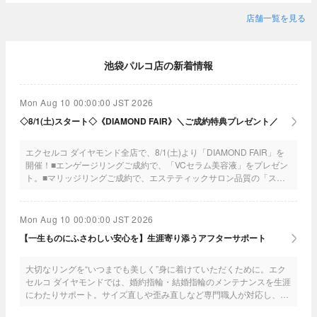
店舗一覧を見る
池袋パルコ店の新着情報
Mon Aug 10 00:00:00 JST 2026
◇8/1(土)スタート◇《DIAMOND FAIR》＼ご成約特典プレゼント／
エクセルコ ダイヤモンド全店で、8/1(土)より「DIAMOND FAIR」を
開催！■エンゲージリングご成約で、「VCセラム美容液」をプレゼン
ト。■マリッジリングご成約で、エステティックサロン品質の「スキ
ンケア化粧品」の中からおひとつプレゼントいたします。■ご来店ギ
フトも一組におひとつプレゼント♪◆フェア期間中は混雑が予想され
るので、便利なゼクシィnetから予約してね◆
Mon Aug 10 00:00:00 JST 2026
【一生ものにふさわしい安心を】生涯寄り添うアフターサポート
大切なリングを“いつまでも美しく”身に着けていただくために。エク
セルコ ダイヤモンドでは、婚約指輪・結婚指輪のメンテナンスを生涯
にわたりサポート。サイズ直しや歪み直しなど専門職人が対応し、全
国どこの店舗でも承ります。生涯を通して、おふたりの絆に寄り添い