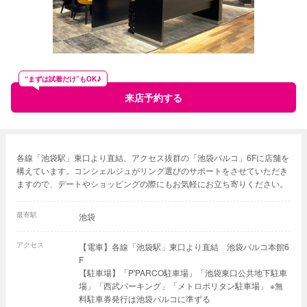
“まずは試着だけ”もOK♪
来店予約する
各線「池袋駅」東口より直結、アクセス抜群の「池袋パルコ」6Fに店舗を
構えています。コンシェルジュがリング選びのサポートをさせていただき
ますので、デートやショッピングの際にもお気軽にお立ち寄りください。
最寄駅
池袋
アクセス
【電車】各線「池袋駅」東口より直結 池袋パルコ本館6
F
【駐車場】「P'PARCO駐車場」「池袋東口公共地下駐車
場」「西武パーキング」「メトロポリタン駐車場」 ※無
料駐車券発行は池袋パルコに準ずる