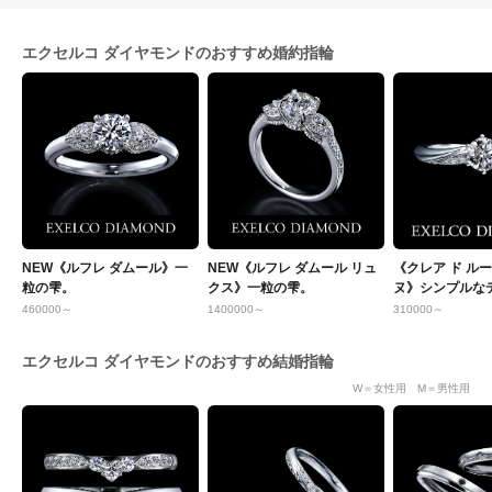
エクセルコ ダイヤモンドのおすすめ婚約指輪
NEW《ルフレ ダムール》一
NEW《ルフレ ダムール リュ
《クレア ド ル
粒の雫。
クス》一粒の雫。
ヌ》シンプルな
イヤとプラチナ
460000～
1400000～
310000～
エクセルコ ダイヤモンドのおすすめ結婚指輪
W＝女性用 M＝男性用