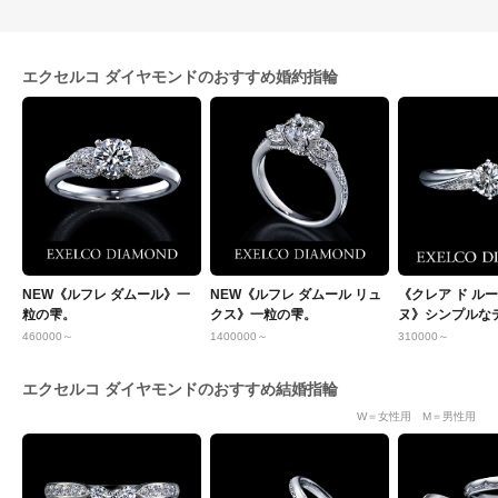
エクセルコ ダイヤモンドのおすすめ婚約指輪
NEW《ルフレ ダムール》一
NEW《ルフレ ダムール リュ
《クレア ド ル
粒の雫。
クス》一粒の雫。
ヌ》シンプルな
イヤとプラチナ
460000～
1400000～
310000～
エクセルコ ダイヤモンドのおすすめ結婚指輪
W＝女性用 M＝男性用