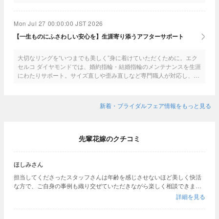
ンケア化粧品」の中からおひとつプレゼントいたします。■ご来店ギ
フトも一組におひとつプレゼント♪◆フェア期間中は混雑が予想され
るので、便利なゼクシィnetから予約してね◆
Mon Jul 27 00:00:00 JST 2026
【一生ものにふさわしい安心を】生涯寄り添うアフターサポート
大切なリングを“いつまでも美しく”身に着けていただくために。エク
セルコ ダイヤモンドでは、婚約指輪・結婚指輪のメンテナンスを生涯
にわたりサポート。サイズ直しや歪み直しなど専門職人が対応し、全
国どこの店舗でも承ります。生涯を通して、おふたりの絆に寄り添い
続けます。■サービス内容：サイズ直し、クリーニング、歪み直し、
石揺れ補修、※再ナノジュエリーコート加工、※再つや消し加工（※施
新着・ブライダルフェア情報をもっと見る
工された方が対象）
先輩花嫁のクチコミ
ほしみさん
担当してくださったスタッフさんは年齢を感じさせないほど美しく快活
な方で、ご自身の事例も織り交ぜていただきながら楽しく相談できまし
た。 ダイヤモンドの品質も確かだと感じました。 それに加え、その場で
詳細を見る
即決すれば初回来店＋ジューンブライドフェアで二重にお安くなるとい
うことで、1店舗目でしたがこちらに決めました。 ただ最後のメリット