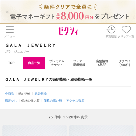
メニュー
閲覧履歴
クリップ一覧
ＧＡＬＡ ＪＥＷＥＬＲＹ
ガラ ジュエリー
プレミアム
フェア・
店舗情報
クチコミ
TOP
商品一覧
チケット
新着情報
&MAP
(755件)
ＧＡＬＡ ＪＥＷＥＬＲＹの婚約指輪・結婚指輪一覧
全商品
婚約指輪
結婚指輪
指定なし
価格の低い順
価格の高い順
アクセス数順
75
件中
1〜20件を表示