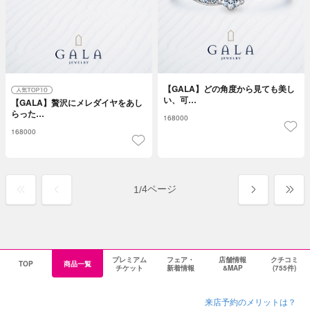
【GALA】どの角度から見ても美し
い、可…
【GALA】贅沢にメレダイヤをあし
らった…
168000
168000
4ページ
1
/
プレミアム
フェア・
店舗情報
クチコミ
TOP
商品一覧
チケット
新着情報
&MAP
(755件)
来店予約のメリットは？