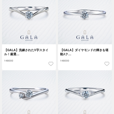
【GALA】洗練されたV字スタイ
【GALA】ダイヤモンドの輝きを堪
ル！厳選…
能♪ク…
148000
148000