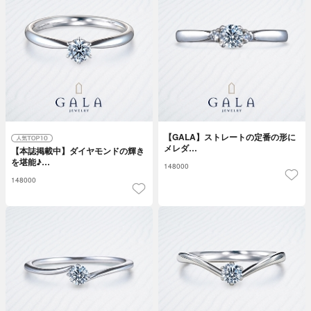
【GALA】ストレートの定番の形に
メレダ…
【本誌掲載中】ダイヤモンドの輝き
を堪能♪…
148000
148000