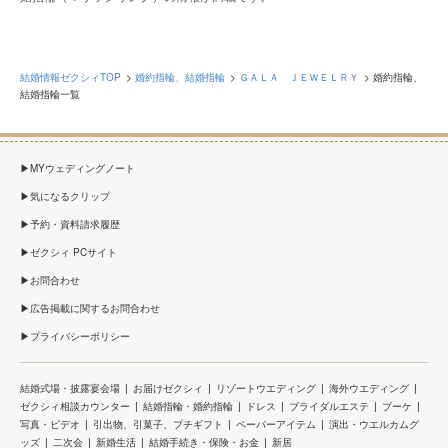
結婚情報ゼクシィTOP
婚約指輪、結婚指輪
ＧＡＬＡ ＪＥＷＥＬＲＹ
婚約指輪、
結婚指輪一覧
MYウェディングノート
気になるクリップ
予約・資料請求履歴
ゼクシィ PCサイト
お問合わせ
広告掲載に関するお問合わせ
プライバシーポリシー
結婚式場・披露宴会場
お届けゼクシィ
リゾートウエディング
海外ウエディング
ゼクシィ相談カウンター
結婚指輪・婚約指輪
ドレス
ブライダルエステ
ブーケ
写真・ビデオ
引出物、引菓子、プチギフト
ペーパーアイテム
演出・ウエルカムグ
ッズ
二次会
新婚生活
結婚手続き・保険・お金
新居