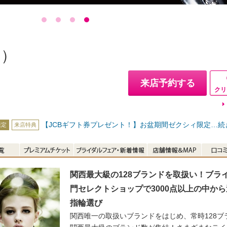
ン）
来店予約する
クリ
【JCBギフト券プレゼント！】お盆期間ゼクシィ限定
…
続
限定
来店特典
関西最大級の128ブランドを取扱い！ブラ
門セレクトショップで3000点以上の中か
指輪選び
関西唯一の取扱いブランドをはじめ、常時128ブ