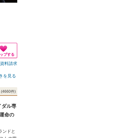
ップする
資料請求
きを見る
(4660件)
イダル専
ら運命の
ランドと