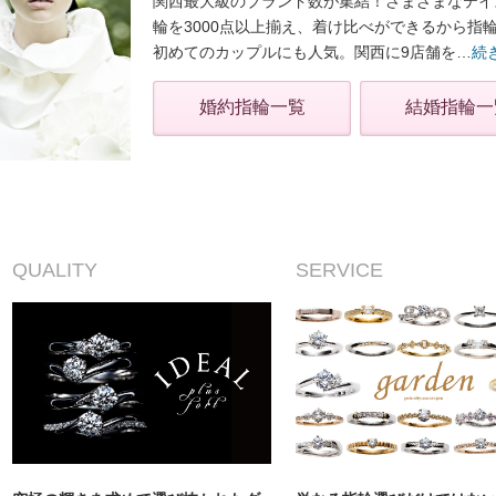
関西最大級のブランド数が集結！さまざまなテイ
輪を3000点以上揃え、着け比べができるから指
初めてのカップルにも人気。関西に9店舗を
…
続
婚約指輪一覧
結婚指輪一
QUALITY
SERVICE