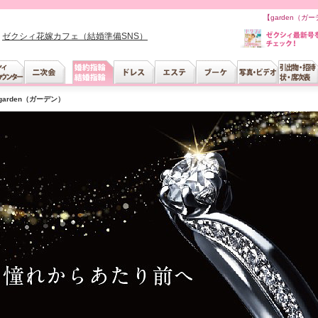
【garden（
ゼクシィ花嫁カフェ（結婚準備SNS）
garden（ガーデン）