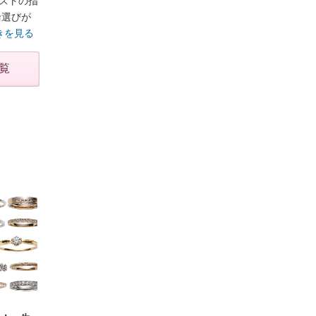
ストの指
輪選びが
きを見る
覧