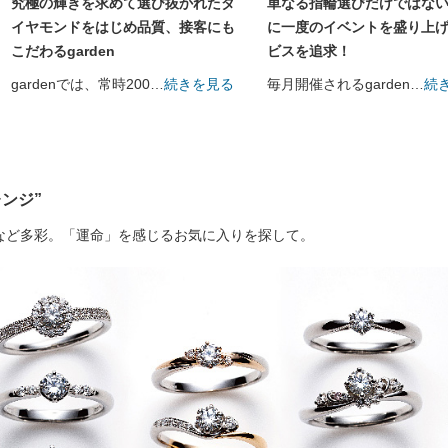
究極の輝きを求めて選び抜かれたダ
単なる指輪選びだけではな
イヤモンドをはじめ品質、接客にも
に一度のイベントを盛り上
こだわるgarden
ビスを追求！
gardenでは、常時200
…
続きを見る
毎月開催されるgarden
…
続
ンジ”
など多彩。「運命」を感じるお気に入りを探して。