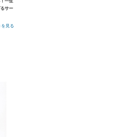
い！一生
げるサー
きを見る