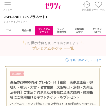
メニュー
閲覧履歴
クリップ一覧
JKPLANET（JKプラネット）
ジェイケイプラネット
プレミアム
フェア・
店舗情報
クチコミ
TOP
商品一覧
チケット
新着情報
&MAP
(65件)
お得
特典
な
を使って来店予約しよう
プレミアムチケット一覧
来店予約のメリットは？
商品券(10000円分)プレゼント!【銀座・表参道原宿・御
徒町・横浜・大宮・名古屋栄・大阪梅田・京都・九州全
店特典】ご来店予約されたお客様に当店の婚約・結婚指
輪にご利用頂けるギフトチケットをプレゼント
JKプラネット全店で開催！ご来店予約または資料請求をされたお客