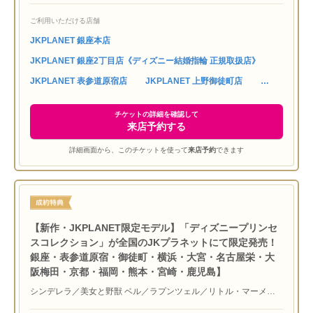
阪梅田店・京都四条烏丸店・福岡天神店・熊本上通店・宮崎橘通り
ご利用いただける店舗
店・鹿児島天文館店にて取り扱いスタート！『YUKA HOJO』はジ
ュエリーデザイナーならではの温かみのある雰囲気と、モードなデ
JKPLANET 銀座本店
ザインが魅力のブライダルジュエリーブランドです。特典ギフトチ
JKPLANET 銀座2丁目店《ディズニー結婚指輪 正規取扱店》
ケット10000円分(ブライダルリング商品券)プレゼントのご来店予
約も承っております。
JKPLANET 表参道原宿店
JKPLANET 上野御徒町店
チケットの詳細を確認して
来店予約する
詳細画面から、このチケットを使って
来店予約
できます
【新作・JKPLANET限定モデル】「ディズニープリンセ
スコレクション」が全国のJKプラネットにて限定発売！
銀座・表参道原宿・御徒町・横浜・大宮・名古屋栄・大
阪梅田・京都・福岡・熊本・宮崎・鹿児島】
シンデレラ／美女と野獣 ベル／ラプンツェル／リトル・マーメイ
ド アリエル――4つの物語をモチーフにした、JKプラネットで限定