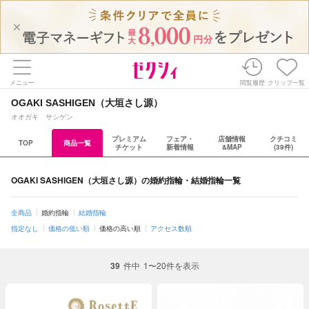
メニュー
閲覧履歴
クリップ一覧
OGAKI SASHIGEN（大垣さし源）
オオガキ サシゲン
プレミアム
フェア・
店舗情報
クチコミ
TOP
商品一覧
チケット
新着情報
&MAP
(39件)
OGAKI SASHIGEN（大垣さし源）の婚約指輪・結婚指輪一覧
全商品
婚約指輪
結婚指輪
指定なし
価格の低い順
価格の高い順
アクセス数順
39
件中
1〜20件を表示