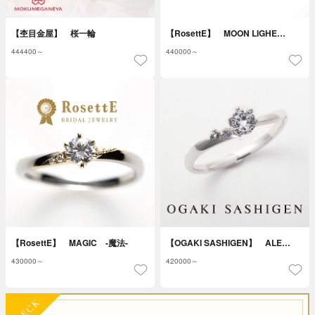
【杢目金屋】 桜一輪
【RosettE】 MOON LIGHE…
444400～
440000～
【RosettE】 MAGIC -魔法-
【OGAKI SASHIGEN】 ALE…
430000～
420000～