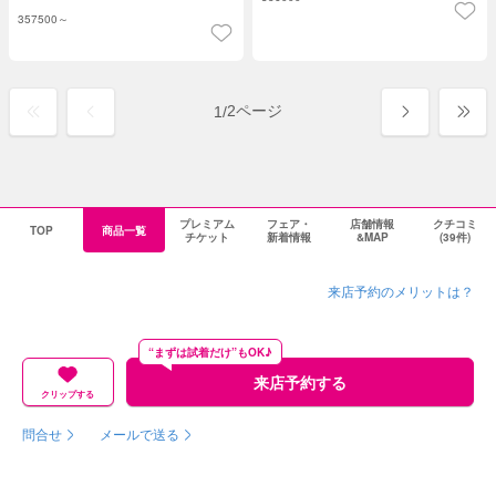
357500～
2ページ
1
/
プレミアム
フェア・
店舗情報
クチコミ
TOP
商品一覧
チケット
新着情報
&MAP
(39件)
来店予約のメリットは？
“まずは試着だけ”もOK♪
来店予約する
クリップする
問合せ
メールで送る