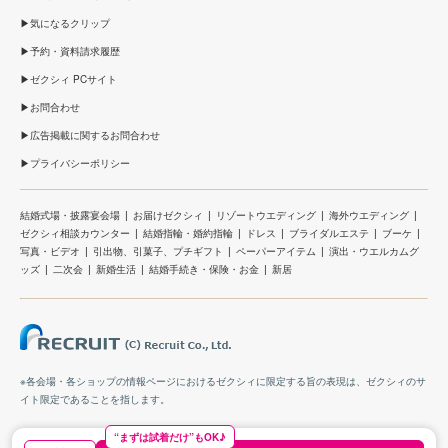
気になるクリップ
予約・資料請求履歴
ゼクシィ PCサイト
お問合わせ
広告掲載に関するお問合わせ
プライバシーポリシー
結婚式場・披露宴会場
お届けゼクシィ
リゾートウエディング
海外ウエディング
ゼクシィ相談カウンター
結婚指輪・婚約指輪
ドレス
ブライダルエステ
ブーケ
写真・ビデオ
引出物、引菓子、プチギフト
ペーパーアイテム
演出・ウエルカムグ
ッズ
二次会
新婚生活
結婚手続き・保険・お金
新居
※各会場・各ショップの情報ページにおけるゼクシィに限定する旨の表現は、ゼクシィのサ
イト限定であることを指します。
“まずは試着だけ”もOK♪