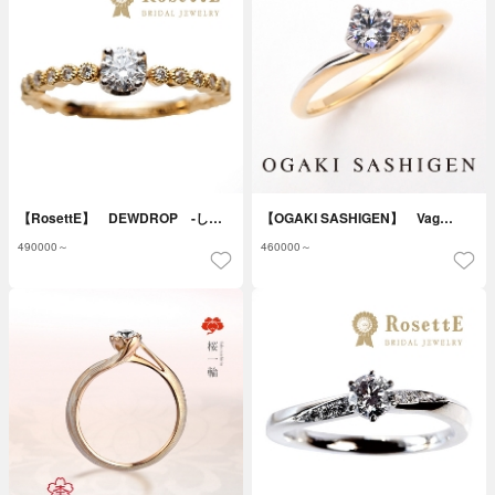
【RosettE】 DEWDROP -し…
【OGAKI SASHIGEN】 Vag…
490000～
460000～