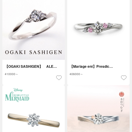
【OGAKI SASHIGEN】 ALE…
【Mariage ent】Presdic…
410000～
406000～