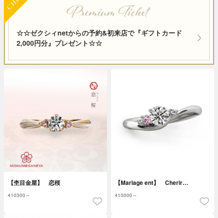
☆☆ゼクシィnetからの予約&初来店で『ギフトカード
2,000円分』プレゼント☆☆
【杢目金屋】 恋桜
【Mariage ent】 Cherir…
410300～
410000～