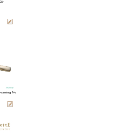
法-
eaming Me