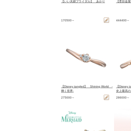
【いい夫婦ブライダル】 あかり
【杢目金屋
170500～
444400～
【Disney tangled】 Shining World -
【Disney t
輝く世界-
史上最高の
275000～
286000～