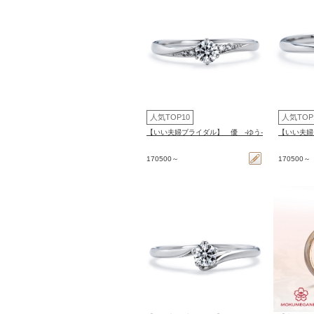
人気TOP10
人気TOP
【いい夫婦ブライダル】 優 -ゆう-
【いい夫婦
170500～
170500～