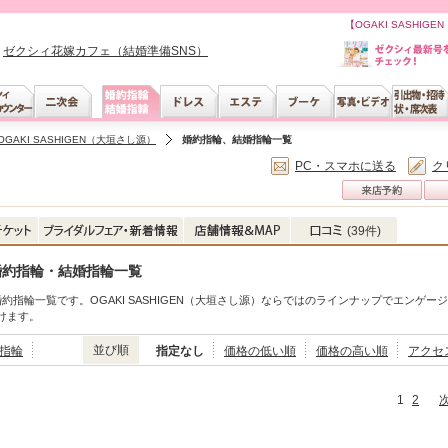
【OGAKI SASH
ゼクシィ花嫁カフェ（結婚準備SNS）
OGAKI SASHIGEN（大垣さし源）
婚約指輪、結婚指輪一覧
PC・スマホに送る
ク
）
(39件)
）の婚約指輪・結婚指輪一覧
輪・婚約指輪一覧です。OGAKI SASHIGEN（大垣さし源）ならではのラインナップでエンゲー
けます。
並び順
指輪
指定なし
価格の低い順
価格の高い順
アクセ
1
2