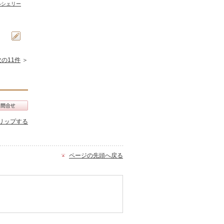
r -シェリー
次の11件
＞
リップする
ページの先頭へ戻る