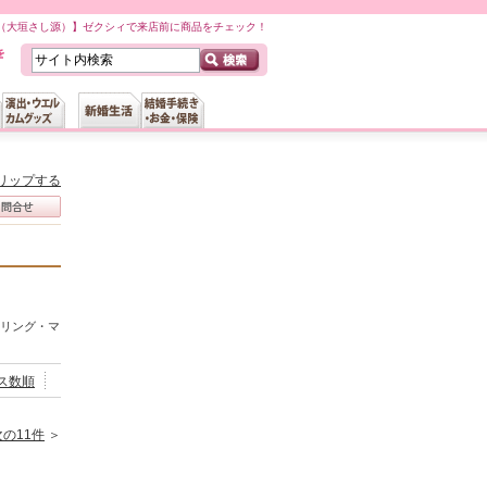
IGEN（大垣さし源）】ゼクシィで来店前に商品をチェック！
リップする
ジリング・マ
ス数順
次の11件
＞