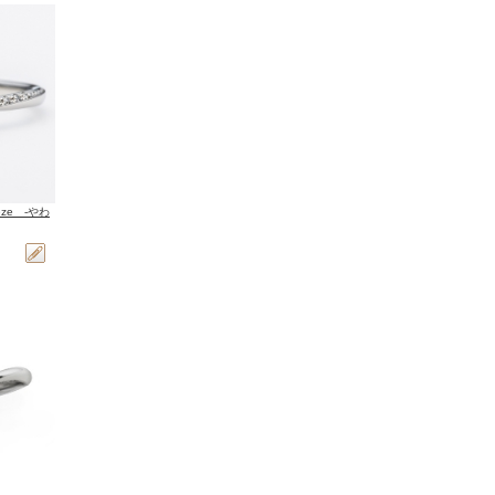
eze ‐やわ