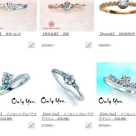
】 木目つむぎ
【杢目金屋】 恋桜
【RosettE】 DEWDROP
410300～
490000～
You】 イノセントブルーアク
【Only You】 イノセントブルーアク
【Only You】 イノセン
QSLMH-
アマリン -QSLME-
アマリン -QSLMD-
275000～
297000～