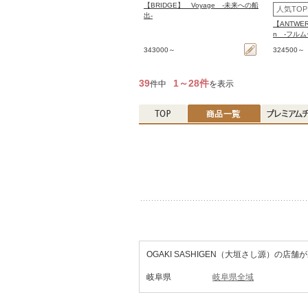
【BRIDGE】 Voyage -未来への船
人気TOP
出-
【ANTWERP
n -フルム
343000～
324500～
39
1～28件
件中
を表示
OGAKI SASHIGEN（大垣さし源）の店
岐阜県
岐阜県全域