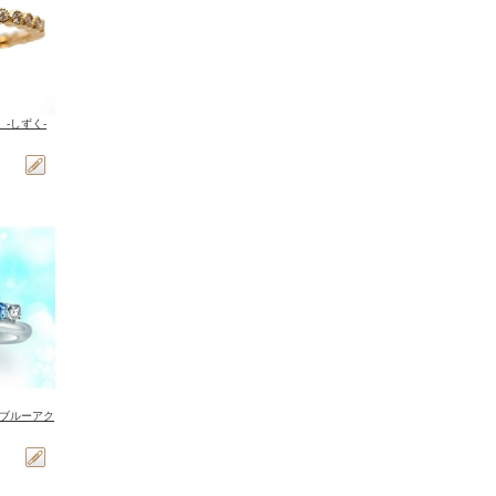
 -しずく-
トブルーアク