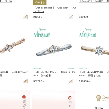
】 桜一輪
【RosettE】 MAGIC -魔
イチオシ
【Disney tangled】 One Wish -ひと
つの願い-
242000～
430000～
angled】 Best day Ever -
【LITTLE MERMAID】 Secret of the
【LITTLE MERMAID】 Dr
日-
Sea -海の秘密
rmaid -夢見る人魚
352000～
396000～