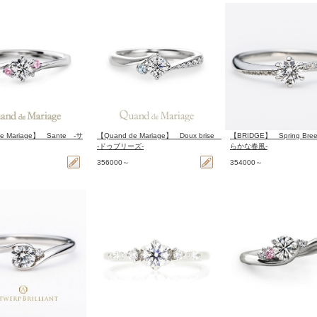
e Mariage】 Sante -サ
【Quand de Mariage】 Doux brise
【BRIDGE】 Spring Bre
-ドゥブリーズ-
らかな春風‐
356000～
354000～