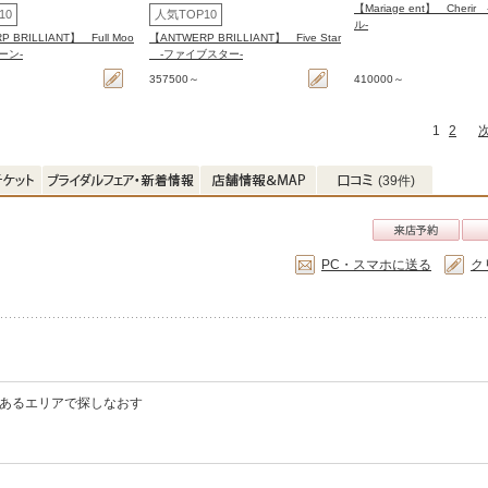
【Mariage ent】 Cheri
10
人気TOP10
ル-
 BRILLIANT】 Full Moo
【ANTWERP BRILLIANT】 Five Star
ーン-
-ファイブスター-
357500～
410000～
1
2
(39件)
PC・スマホに送る
ク
舗があるエリアで探しなおす