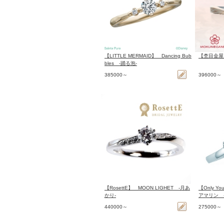
【LITTLE MERMAID】 Dancing Bub
【杢目金屋
bles -踊る泡-
385000～
396000～
【RosettE】 MOON LIGHET -月あ
【Only 
かり-
アマリン -
440000～
275000～