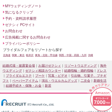
MYウェディングノート
気になるクリップ
予約・資料請求履歴
ゼクシィ PCサイト
お問合わせ
広告掲載に関するお問合わせ
プライバシーポリシー
ブライダルフェアをリゾートから探す
北海道
関東・東北
軽井沢
東海・北陸・甲信越
関西・中国・四国・九州
沖縄
結婚式場・披露宴会場
お届けゼクシィ
リゾートウエディング
海外
ウエディング
ゼクシィ相談カウンター
結婚指輪・婚約指輪
ドレス
ブライダルエステ
ブーケ
写真・ビデオ
引出物、引菓子、プチギ
フト
ペーパーアイテム
演出・ウエルカムグッズ
二次会
新婚生活
結婚手続き・保険・お金
新居
※各会場・各ショップの情報ページにおけるゼクシィに限定する旨の表現は、ゼクシィのサイト限定であるこ