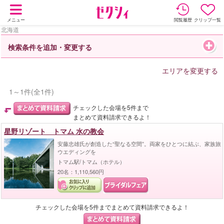
メニュー
閲覧履歴
クリップ一覧
北海道
検索条件を追加・変更する
エリアを変更する
1～1件(全1件)
チェックした会場を5件まで
まとめて資料請求できるよ！
星野リゾート トマム 水の教会
安藤忠雄氏が創造した“聖なる空間”。両家をひとつに結ぶ、家族旅
ウエディングを
トマム駅/トマム（ホテル）
20名：1,110,560円
チェックした会場を5件までまとめて資料請求できるよ！