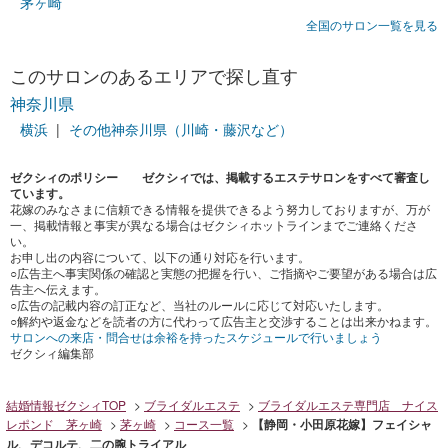
茅ヶ崎
全国のサロン一覧を見る
このサロンのあるエリアで探し直す
神奈川県
横浜
その他神奈川県（川崎・藤沢など）
ゼクシィのポリシー ゼクシィでは、掲載するエステサロンをすべて審査し
ています。
花嫁のみなさまに信頼できる情報を提供できるよう努力しておりますが、万が
一、掲載情報と事実が異なる場合はゼクシィホットラインまでご連絡くださ
い。
お申し出の内容について、以下の通り対応を行います。
○広告主へ事実関係の確認と実態の把握を行い、ご指摘やご要望がある場合は広
告主へ伝えます。
○広告の記載内容の訂正など、当社のルールに応じて対応いたします。
○解約や返金などを読者の方に代わって広告主と交渉することは出来かねます。
サロンへの来店・問合せは余裕を持ったスケジュールで行いましょう
ゼクシィ編集部
結婚情報ゼクシィTOP
ブライダルエステ
ブライダルエステ専門店 ナイス
レポンド 茅ヶ崎
茅ヶ崎
コース一覧
【静岡・小田原花嫁】フェイシャ
ル、デコルテ、二の腕トライアル