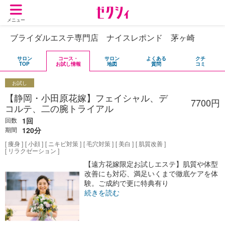
メニュー
ブライダルエステ専門店 ナイスレポンド 茅ヶ崎
サロン
コース・
サロン
よくある
クチ
TOP
お試し情報
地図
質問
コミ
お試し
【静岡・小田原花嫁】フェイシャル、デ
7700円
コルテ、二の腕トライアル
回数
1回
期間
120分
痩身
小顔
ニキビ対策
毛穴対策
美白
肌質改善
リラクゼーション
【遠方花嫁限定お試しエステ】肌質や体型
改善にも対応、満足いくまで徹底ケアを体
験。ご成約で更に特典有り
続きを読む