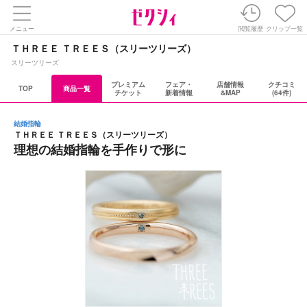
メニュー
閲覧履歴
クリップ一覧
ＴＨＲＥＥ ＴＲＥＥＳ（スリーツリーズ）
スリーツリーズ
プレミアム
フェア・
店舗情報
クチコミ
TOP
商品一覧
チケット
新着情報
&MAP
(64件)
結婚指輪
ＴＨＲＥＥ ＴＲＥＥＳ（スリーツリーズ）
理想の結婚指輪を手作りで形に