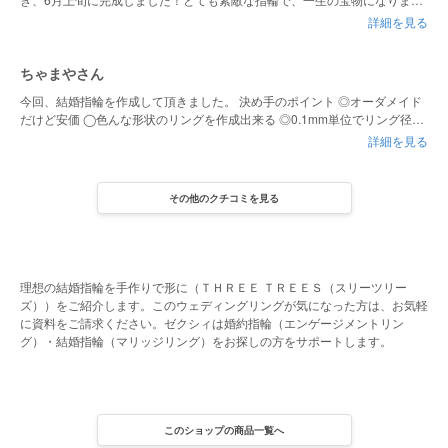
た。また、写真などもたくさん撮ってもらい、いろいろな思い出ができまし
詳細を見る
た！ ありがとうございました！！！
ちゃまやさん
今回、結婚指輪を作成して頂きました。 決め手のポイント ◎オーダメイド
だけど安価 ◯色んな形状のリングを作成出来る ◎0.1mm単位でリング径を
調整出来る ◯オプションが豊富でオリジナリティーを出せる ◎レーザー刻
詳細を見る
印だから細かい手書きの似顔絵を入れる事が出来る ◯刻印の文字が豊富 ◎
内甲丸仕上げで着け心地が良い ◎経年劣化による磨き直し無料 大満足の結
婚指輪を作る事が出来ました！
その他のクチコミを見る
理想の結婚指輪を手作りで形に（ＴＨＲＥＥ ＴＲＥＥＳ（スリーツリー
ズ））をご紹介します。このウェディングリングが気になった方は、お気軽
に資料をご請求ください。ゼクシィは婚約指輪（エンゲージメントリン
グ）・結婚指輪（マリッジリング）をお探しの方をサポートします。
このショップの商品一覧へ