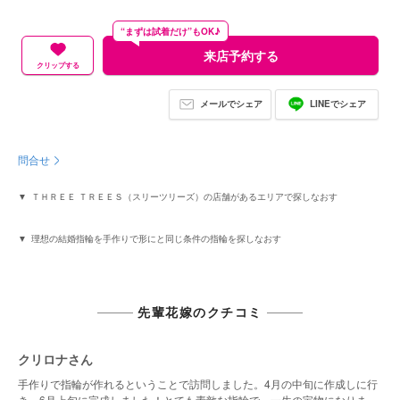
“まずは試着だけ”もOK♪
来店予約する
クリップする
メールでシェア
LINEでシェア
問合せ
ＴＨＲＥＥ ＴＲＥＥＳ（スリーツリーズ）の店舗があるエリアで探しなおす
理想の結婚指輪を手作りで形にと同じ条件の指輪を探しなおす
先輩花嫁のクチコミ
クリロナさん
手作りで指輪が作れるということで訪問しました。4月の中旬に作成しに行
き、6月上旬に完成しました！とても素敵な指輪で、一生の宝物になりまし