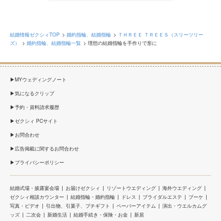
結婚情報ゼクシィTOP
婚約指輪、結婚指輪
ＴＨＲＥＥ ＴＲＥＥＳ（スリーツリー
ズ）
婚約指輪、結婚指輪一覧
理想の結婚指輪を手作りで形に
MYウェディングノート
気になるクリップ
予約・資料請求履歴
ゼクシィ PCサイト
お問合わせ
広告掲載に関するお問合わせ
プライバシーポリシー
結婚式場・披露宴会場
お届けゼクシィ
リゾートウエディング
海外ウエディング
ゼクシィ相談カウンター
結婚指輪・婚約指輪
ドレス
ブライダルエステ
ブーケ
写真・ビデオ
引出物、引菓子、プチギフト
ペーパーアイテム
演出・ウエルカムグ
ッズ
二次会
新婚生活
結婚手続き・保険・お金
新居