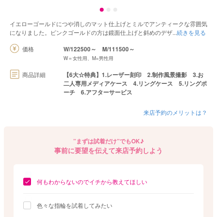
イエローゴールドにつや消しのマット仕上げとミルでアンティークな雰囲気
になりました。ピンクゴールドの方は鏡面仕上げと斜めのデザ
続きを見る
価格
W/122500～
M/111500～
W＝女性用、M=男性用
商品詳細
【6大☆特典】1.レーザー刻印 2.制作風景撮影 3.お
二人専用メディアケース 4.リングケース 5.リングポ
ーチ 6.アフターサービス
来店予約のメリットは？
”まずは試着だけ”でもOK♪
事前に要望を伝えて来店予約しよう
何もわからないのでイチから教えてほしい
色々な指輪を試着してみたい