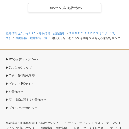
このショップの商品一覧へ
結婚情報ゼクシィTOP
婚約指輪、結婚指輪
ＴＨＲＥＥ ＴＲＥＥＳ（スリーツリー
ズ）
婚約指輪、結婚指輪一覧
普段見えないところでも手を取り合える素敵なリング
MYウェディングノート
気になるクリップ
予約・資料請求履歴
ゼクシィ PCサイト
お問合わせ
広告掲載に関するお問合わせ
プライバシーポリシー
結婚式場・披露宴会場
お届けゼクシィ
リゾートウエディング
海外ウエディング
ゼクシィ相談カウンター
結婚指輪・婚約指輪
ドレス
ブライダルエステ
ブーケ