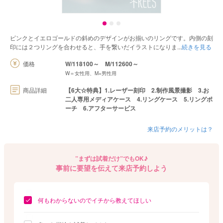
ピンクとイエロゴールドの斜めのデザインがお揃いのリングです。内側の刻
印には２つリングを合わせると、手を繋いだイラストになりま
続きを見る
価格
W/118100～
M/112600～
W＝女性用、M=男性用
商品詳細
【6大☆特典】1.レーザー刻印 2.制作風景撮影 3.お
二人専用メディアケース 4.リングケース 5.リングポ
ーチ 6.アフターサービス
来店予約のメリットは？
”まずは試着だけ”でもOK♪
事前に要望を伝えて来店予約しよう
何もわからないのでイチから教えてほしい