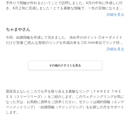
手作りで指輪が作れるということで訪問しました。4月の中旬に作成しに行
き、6月上旬に完成しました！とても素敵な指輪で、一生の宝物になりまし
た。また、写真などもたくさん撮ってもらい、いろいろな思い出ができまし
詳細を見る
た！ ありがとうございました！！！
ちゃまやさん
今回、結婚指輪を作成して頂きました。 決め手のポイント ◎オーダメイド
だけど安価 ◯色んな形状のリングを作成出来る ◎0.1mm単位でリング径を
調整出来る ◯オプションが豊富でオリジナリティーを出せる ◎レーザー刻
詳細を見る
印だから細かい手書きの似顔絵を入れる事が出来る ◯刻印の文字が豊富 ◎
内甲丸仕上げで着け心地が良い ◎経年劣化による磨き直し無料 大満足の結
婚指輪を作る事が出来ました！
その他のクチコミを見る
普段見えないところでも手を取り合える素敵なリング（ＴＨＲＥＥ ＴＲＥ
ＥＳ（スリーツリーズ））をご紹介します。このウェディングリングが気に
なった方は、お気軽に資料をご請求ください。ゼクシィは婚約指輪（エンゲ
ージメントリング）・結婚指輪（マリッジリング）をお探しの方をサポート
します。