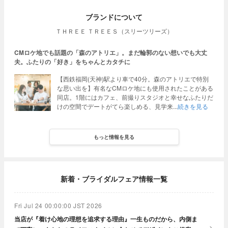
ブランドについて
ＴＨＲＥＥ ＴＲＥＥＳ（スリーツリーズ）
CMロケ地でも話題の「森のアトリエ」。まだ輪郭のない想いでも大丈
夫。ふたりの「好き」をちゃんとカタチに
【西鉄福岡(天神)駅より車で40分。森のアトリエで特別
な思い出を】有名なCMロケ地にも使用されたことがある
同店。1階にはカフェ、前撮りスタジオと幸せなふたりだ
けの空間でデートがてら楽しめる、見学来
続きを見る
もっと情報を見る
新着・ブライダルフェア情報一覧
Fri Jul 24 00:00:00 JST 2026
当店が『着け心地の理想を追求する理由』一生ものだから、内側ま