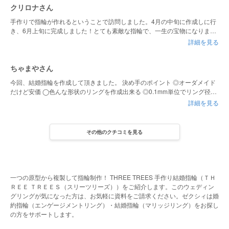
クリロナさん
手作りで指輪が作れるということで訪問しました。4月の中旬に作成しに行
き、6月上旬に完成しました！とても素敵な指輪で、一生の宝物になりまし
た。また、写真などもたくさん撮ってもらい、いろいろな思い出ができまし
詳細を見る
た！ ありがとうございました！！！
ちゃまやさん
今回、結婚指輪を作成して頂きました。 決め手のポイント ◎オーダメイド
だけど安価 ◯色んな形状のリングを作成出来る ◎0.1mm単位でリング径を
調整出来る ◯オプションが豊富でオリジナリティーを出せる ◎レーザー刻
詳細を見る
印だから細かい手書きの似顔絵を入れる事が出来る ◯刻印の文字が豊富 ◎
内甲丸仕上げで着け心地が良い ◎経年劣化による磨き直し無料 大満足の結
婚指輪を作る事が出来ました！
その他のクチコミを見る
一つの原型から複製して指輪制作！ THREE TREES 手作り結婚指輪（ＴＨ
ＲＥＥ ＴＲＥＥＳ（スリーツリーズ））をご紹介します。このウェディン
グリングが気になった方は、お気軽に資料をご請求ください。ゼクシィは婚
約指輪（エンゲージメントリング）・結婚指輪（マリッジリング）をお探し
の方をサポートします。