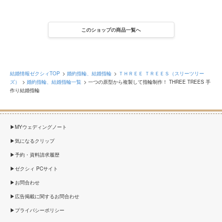
このショップの商品一覧へ
結婚情報ゼクシィTOP
婚約指輪、結婚指輪
ＴＨＲＥＥ ＴＲＥＥＳ（スリーツリー
ズ）
婚約指輪、結婚指輪一覧
一つの原型から複製して指輪制作！ THREE TREES 手
作り結婚指輪
MYウェディングノート
気になるクリップ
予約・資料請求履歴
ゼクシィ PCサイト
お問合わせ
広告掲載に関するお問合わせ
プライバシーポリシー