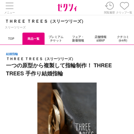
メニュー
閲覧履歴
クリップ一覧
ＴＨＲＥＥ ＴＲＥＥＳ（スリーツリーズ）
スリーツリーズ
プレミアム
フェア・
店舗情報
クチコミ
TOP
商品一覧
チケット
新着情報
&MAP
(64件)
結婚指輪
ＴＨＲＥＥ ＴＲＥＥＳ（スリーツリーズ）
一つの原型から複製して指輪制作！ THREE
TREES 手作り結婚指輪