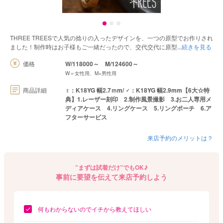
THREE TREESで人気の捻りの入ったデザインを、一つの原型でお作りされ
ました！制作時はお子様もご一緒だったので、交代交代に原型
続きを見る
価格
W/118000～
M/124600～
W＝女性用、M=男性用
商品詳細
♀：K18YG 幅2.7ｍm/ ♂：K18YG 幅2.9mm【6大☆特
典】1.レーザー刻印 2.制作風景撮影 3.お二人専用メ
ディアケース 4.リングケース 5.リングポーチ 6.ア
フターサービス
来店予約のメリットは？
”まずは試着だけ”でもOK♪
事前に要望を伝えて来店予約しよう
何もわからないのでイチから教えてほしい