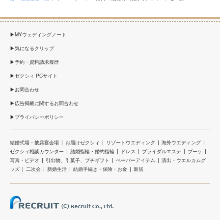
MYウェディングノート
気になるクリップ
予約・資料請求履歴
ゼクシィ PCサイト
お問合わせ
広告掲載に関するお問合わせ
プライバシーポリシー
結婚式場・披露宴会場
お届けゼクシィ
リゾートウエディング
海外ウエディング
ゼクシィ相談カウンター
結婚指輪・婚約指輪
ドレス
ブライダルエステ
ブーケ
写真・ビデオ
引出物、引菓子、プチギフト
ペーパーアイテム
演出・ウエルカムグ
ッズ
二次会
新婚生活
結婚手続き・保険・お金
新居