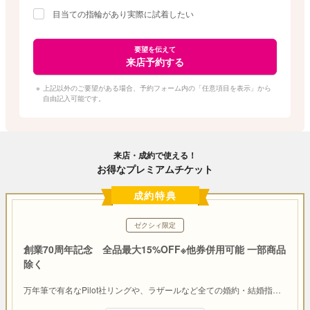
目当ての指輪があり実際に試着したい
要望を伝えて
来店予約する
上記以外のご要望がある場合、予約フォーム内の「任意項目を表示」から
自由記入可能です。
来店・成約で使える！
お得なプレミアムチケット
成約特典
ゼクシィ限定
創業70周年記念 全品最大15%OFF※他券併用可能 一部商品
除く
万年筆で有名なPilot社リングや、ラザールなど全ての婚約・結婚指
…