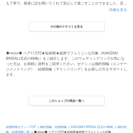
も丁寧で、親身に話を聞いてくれて安心して過ごすことができました。店内
も綺麗で快適でした。
詳細を見る
その他のクチコミを見る
◆nocur◆ ペア11万円★短納期★細身でフェミニンな印象（KAKIZAKI
BRIDAL(宝石の柿崎)）をご紹介します。このウェディングリングが気にな
った方は、お気軽に資料をご請求ください。ゼクシィは婚約指輪（エンゲー
ジメントリング）・結婚指輪（マリッジリング）をお探しの方をサポートし
ます。
このショップの商品一覧へ
結婚情報ゼクシィTOP
婚約指輪、結婚指輪
KAKIZAKI BRIDAL(宝石の柿崎)
婚約指
輪、結婚指輪一覧
◆nocur◆ ペア11万円★短納期★細身でフェミニンな印象