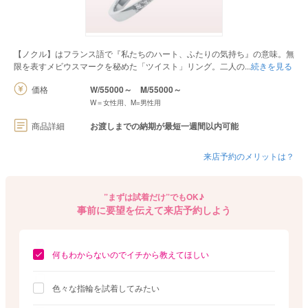
【ノクル】はフランス語で『私たちのハート、ふたりの気持ち』の意味。無
限を表すメビウスマークを秘めた「ツイスト」リング。二人の
続きを見る
価格
W/55000～
M/55000～
W＝女性用、M=男性用
商品詳細
お渡しまでの納期が最短一週間以内可能
来店予約のメリットは？
”まずは試着だけ”でもOK♪
事前に要望を伝えて来店予約しよう
何もわからないのでイチから教えてほしい
色々な指輪を試着してみたい