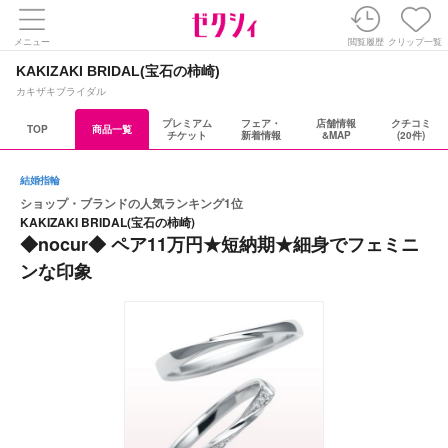
メニュー
閲覧履歴
クリップ一覧
KAKIZAKI BRIDAL(宝石の柿崎)
カキザキブライダル
プレミアム
フェア・
店舗情報
クチコミ
TOP
商品一覧
チケット
新着情報
&MAP
(20件)
結婚指輪
ショップ・ブランドの人気ランキング1位
KAKIZAKI BRIDAL(宝石の柿崎)
◆nocur◆ ペア11万円★短納期★細身でフェミニ
ンな印象