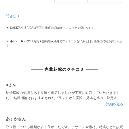
問合せ
KAKIZAKI BRIDAL(宝石の柿崎)の店舗があるエリアで探しなおす
◆nocur◆ ペア11万円★短納期★細身でフェミニンな印象と同じ条件の指輪を探しなお
す
先輩花嫁のクチコミ
aさん
結婚指輪の知識もあまり無く来店しましたが丁寧に対応していただきまし
た。 結婚指輪はおすすめされたブランドから実際に見本を比べて決定＆購
入。婚約記念品は指輪ではなくネックレスにしたのですが、指輪の他にネッ
詳細を見る
クレスも見たい旨を伝えるとすぐ候補をいくつかお持ちいただけました。
またサービスも良く、気持ちの良い接客でした。こちらで購入してよかった
です。
あすかさん
取り扱っている種類が多く良かったです。デザインや素材、特典などの説明