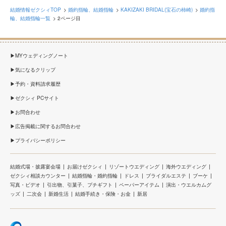
結婚情報ゼクシィTOP
婚約指輪、結婚指輪
KAKIZAKI BRIDAL(宝石の柿崎)
婚約指
輪、結婚指輪一覧
2ページ目
MYウェディングノート
気になるクリップ
予約・資料請求履歴
ゼクシィ PCサイト
お問合わせ
広告掲載に関するお問合わせ
プライバシーポリシー
結婚式場・披露宴会場
お届けゼクシィ
リゾートウエディング
海外ウエディング
ゼクシィ相談カウンター
結婚指輪・婚約指輪
ドレス
ブライダルエステ
ブーケ
写真・ビデオ
引出物、引菓子、プチギフト
ペーパーアイテム
演出・ウエルカムグ
ッズ
二次会
新婚生活
結婚手続き・保険・お金
新居