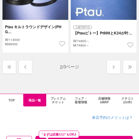
Ptau キルトラウンドデザイン(PH
G…
【Ptauピトー】Pt999とK24が叶…
W/
113000
W/
74800～
M/
86000
M/
74800～
3ページ
2
/
プレミアム
フェア・
店舗情報
クチコミ
TOP
商品一覧
チケット
新着情報
&MAP
(20件)
来店予約のメリットは？
“まずは試着だけ”もOK♪