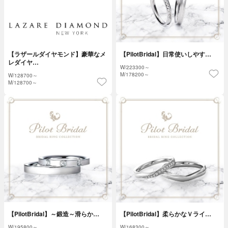
【ラザールダイヤモンド】豪華なメ
【PilotBridal】日常使いしやす…
レダイヤ…
W/
223300～
M/
178200～
W/
128700～
M/
128700～
【PilotBridal】～鍛造～滑らか…
【PilotBridal】柔らかなＶライ…
W/
195800～
W/
168300～