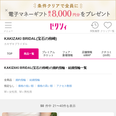
メニュー
閲覧履歴
クリップ一覧
KAKIZAKI BRIDAL(宝石の柿崎)
カキザキブライダル
プレミアム
フェア・
店舗情報
クチコミ
TOP
商品一覧
チケット
新着情報
&MAP
(20件)
KAKIZAKI BRIDAL(宝石の柿崎)の婚約指輪・結婚指輪一覧
全商品
婚約指輪
結婚指輪
指定なし
価格の低い順
価格の高い順
アクセス数順
W＝女性用、M＝男性用
50
件中
21〜40件を表示