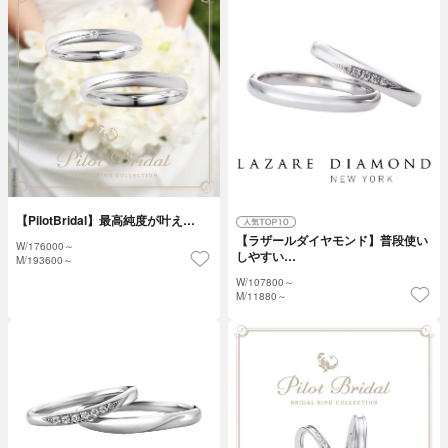
【PilotBridal】最高純度が叶え…
【ラザールダイヤモンド】普段使い
W/
176000～
しやすい…
M/
193600～
W/
107800～
M/
11880～