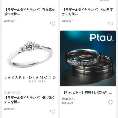
【ラザールダイヤモンド】存在感を
【ラザールダイヤモンド】どの角度
放つ大粒…
からも美…
200000～
253000～
【Ptauピトー】Pt999とK24が叶…
【ラザールダイヤモンド】傷に強く
W/
82500～
丈夫な新…
M/
82500～
200000～