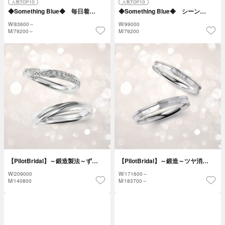
◆Something Blue◆ 毎日着…
◆Something Blue◆ シーン…
W/
83600～
W/
99000
M/
79200～
M/
79200
【PilotBridal】～鍛造製法～ず…
【PilotBridal】～鍛造～ツヤ消…
W/
209000
W/
171600～
M/
140800
M/
183700～